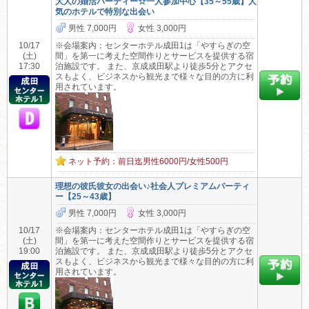
大人の婚活パーティー☆一人参加中心【35～55歳】人
気のホテルで特別な出会い
男性 7,000円
女性 3,000円
10/17
※会場案内：センターホテル成田1は「やすらぎの空
(土)
間」を第一に考えた空間作りとサービスを提供する宿
17:30
泊施設です。 また、京成成田駅より徒歩5分とアクセ
スもよく、ビジネスから観光まで様々な目的の方に利
用されています。
ネット予約：前日迄男性6000円/女性500円
理想の彼氏彼女の出会い♪社会人プレミアムパーティ
ー【25～43歳】
男性 7,000円
女性 3,000円
10/17
※会場案内：センターホテル成田1は「やすらぎの空
(土)
間」を第一に考えた空間作りとサービスを提供する宿
19:00
泊施設です。 また、京成成田駅より徒歩5分とアクセ
スもよく、ビジネスから観光まで様々な目的の方に利
用されています。