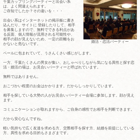
千葉カップリングパーティーと出会い系
は、よく間違えられます。
ご存知でしたか？その違いを・・・
出会い系はインターネットの掲示板に書き
込んだり、サイトに 登録したりして、相手
を募集しますので、無料でできる利点があ
る反面、個人情報が流用される可能性や、
相手の顔が見えないため、一定の距離をお
婚活・恋活パーティー
かないと危ないです。
ベールに包まれていて、うさんくさい感じがします。
一方、千葉たくさんの男女が集い、おしゃべりしながら気になる異性と探す恋
活・婚活の場は、お見合いパーティーと呼ばれています。
無料ではありません。
おこづかい程度のお金はかかります。だからしっかりしています。
相手を探している大勢の人がお見合いパーティー会場に参加します。顔が見え
ます。
コミュニケーションが取れますから、ご自身の感性でお相手を判断できます。
だから安心なんですね。
軽い気持ちで広く友達を求める方、交際相手を探す方、結婚を前提にしている
方、異性を求める目的もさまざまです。