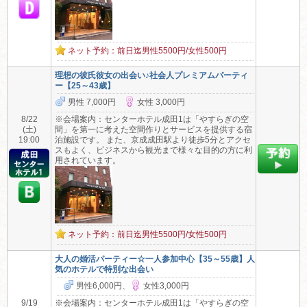
ネット予約：前日迄男性5500円/女性500円
理想の彼氏彼女の出会い♪社会人プレミアムパーティ
ー【25～43歳】
男性 7,000円
女性 3,000円
8/22
※会場案内：センターホテル成田1は「やすらぎの空
(土)
間」を第一に考えた空間作りとサービスを提供する宿
19:00
泊施設です。 また、京成成田駅より徒歩5分とアクセ
スもよく、ビジネスから観光まで様々な目的の方に利
用されています。
ネット予約：前日迄男性5500円/女性500円
大人の婚活パーティー☆一人参加中心【35～55歳】人
気のホテルで特別な出会い
男性6,000円、
女性3,000円
9/19
※会場案内：センターホテル成田1は「やすらぎの空