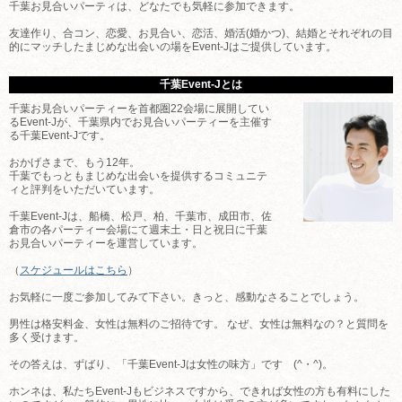
千葉お見合いパーティは、どなたでも気軽に参加できます。
友達作り、合コン、恋愛、お見合い、恋活、婚活(婚かつ)、結婚とそれぞれの目
的にマッチしたまじめな出会いの場をEvent-Jはご提供しています。
千葉Event-Jとは
千葉お見合いパーティーを首都圏22会場に展開してい
るEvent-Jが、千葉県内でお見合いパーティーを主催す
る千葉Event-Jです。
おかげさまで、もう12年。
千葉でもっともまじめな出会いを提供するコミュニテ
ィと評判をいただいています。
千葉Event-Jは、船橋、松戸、柏、千葉市、成田市、佐
倉市の各パーティー会場にて週末土・日と祝日に千葉
お見合いパーティーを運営しています。
（
スケジュールはこちら
）
お気軽に一度ご参加してみて下さい。きっと、感動なさることでしょう。
男性は格安料金、女性は無料のご招待です。 なぜ、女性は無料なの？と質問を
多く受けます。
その答えは、ずばり、「千葉Event-Jは女性の味方」です (^・^)。
ホンネは、私たちEvent-Jもビジネスですから、できれば女性の方も有料にした