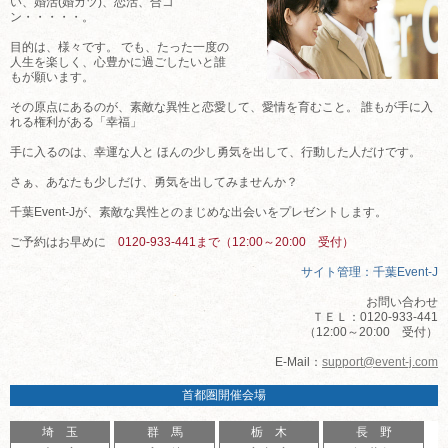
い、婚活(婚カツ)、恋活、合コ
ン・・・・・。
目的は、様々です。 でも、たった一度の
人生を楽しく、心豊かに過ごしたいと誰
もが願います。
その原点にあるのが、素敵な異性と恋愛して、愛情を育むこと。 誰もが手に入
れる権利がある「幸福」
手に入るのは、幸運な人と ほんの少し勇気を出して、行動した人だけです。
さぁ、あなたも少しだけ、勇気を出してみませんか？
千葉Event-Jが、素敵な異性とのまじめな出会いをプレゼントします。
ご予約はお早めに
0120-933-441まで（12:00～20:00 受付）
サイト管理：千葉Event-J
お問い合わせ
ＴＥＬ：0120-933-441
（12:00～20:00 受付）
E-Mail：
support@event-j.com
首都圏開催会場
埼 玉
群 馬
栃 木
長 野