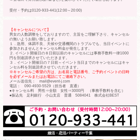
受付・予約は0120-933-441(12:00～20:00)
【キャンセルについて】
男女の人数調整をしておりますので、主旨をご理解下さり、キャンセル
の無いようお願い致します。
１．急用、体調不良、天候や交通機関のトラブルでも、当日イベントに
参加されませんとキャンセル料金が発生します。
２. イベント開催日の８日前以前のキャンセルには事務手数料一律1000
円を別途請求させていただきます。
３．イベント開催日の７日前～イベント当日までのキャンセルにはキャ
ンセル料を別途請求させていただきます。
※キャンセルご希望の方は、お名前と電話番号、ご予約イベントの日時
を必ずメールまたはお電話にてご連絡下さい。
メール送信先： mail@event-j.com
電話： 090-4930-5529（担当者 直通）
●キャンセル料 男性⇒全額 女性⇒3000円 （事務手数料を含む）
●振込先 足利銀行 小山支店 普通 5084041 株式会社BEST
婚活・恋活パーティー千葉