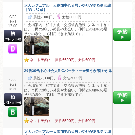
大人カジュアル一人参加中心☆思いやりがある男女編
【33～52歳】
9/22
男性7000円、
女性3000円
(火)
※会場案内：柏市文化・交流複合施設（パレット柏）
17:00
は、市民の新しい発見や出会い、仲間との趣味の場、
学びの場として利用できる施設です。
ネット予約： 男性5500円、女性500円
20代30代中心社会人BIGパーティー☆爽やか/穏やか系
男性7,000円、
女性3000円
9/22
(火)
※会場案内：柏市文化・交流複合施設（パレット柏）
18:30
は、市民の新しい発見や出会い、仲間との趣味の場、
学びの場として利用できる施設です。
ネット予約： 男性5500円、女性500円
大人カジュアル一人参加中心☆思いやりがある男女編