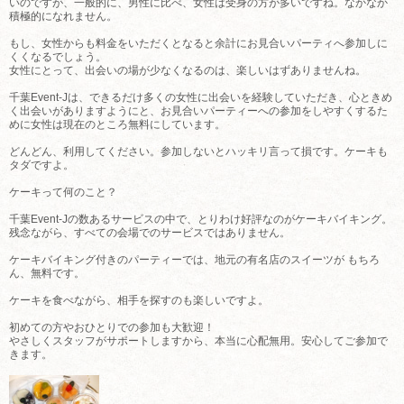
いのですが、一般的に、男性に比べ、女性は受身の方が多いですね。なかなか
積極的になれません。
もし、女性からも料金をいただくとなると余計にお見合いパーティへ参加しに
くくなるでしょう。
女性にとって、出会いの場が少なくなるのは、楽しいはずありませんね。
千葉Event-Jは、できるだけ多くの女性に出会いを経験していただき、心ときめ
く出会いがありますようにと、お見合いパーティーへの参加をしやすくするた
めに女性は現在のところ無料にしています。
どんどん、利用してください。参加しないとハッキリ言って損です。ケーキも
タダですよ。
ケーキって何のこと？
千葉Event-Jの数あるサービスの中で、とりわけ好評なのがケーキバイキング。
残念ながら、すべての会場でのサービスではありません。
ケーキバイキング付きのパーティーでは、地元の有名店のスイーツが もちろ
ん、無料です。
ケーキを食べながら、相手を探すのも楽しいですよ。
初めての方やおひとりでの参加も大歓迎！
やさしくスタッフがサポートしますから、本当に心配無用。安心してご参加で
きます。