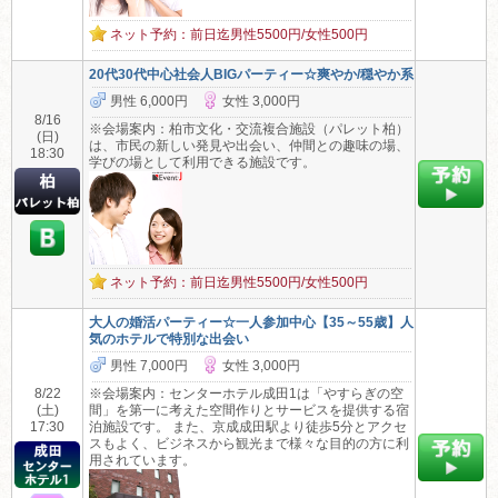
ネット予約：前日迄男性5500円/女性500円
20代30代中心社会人BIGパーティー☆爽やか/穏やか系
男性 6,000円
女性 3,000円
8/16
※会場案内：柏市文化・交流複合施設（パレット柏）
(日)
は、市民の新しい発見や出会い、仲間との趣味の場、
18:30
学びの場として利用できる施設です。
ネット予約：前日迄男性5500円/女性500円
大人の婚活パーティー☆一人参加中心【35～55歳】人
気のホテルで特別な出会い
男性 7,000円
女性 3,000円
8/22
※会場案内：センターホテル成田1は「やすらぎの空
(土)
間」を第一に考えた空間作りとサービスを提供する宿
17:30
泊施設です。 また、京成成田駅より徒歩5分とアクセ
スもよく、ビジネスから観光まで様々な目的の方に利
用されています。