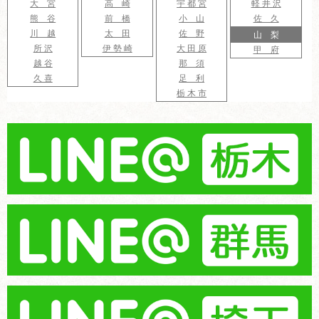
大 宮
高 崎
宇 都 宮
軽 井 沢
熊 谷
前 橋
小 山
佐 久
川 越
太 田
佐 野
山 梨
所 沢
伊 勢 崎
大 田 原
甲 府
越 谷
那 須
久 喜
足 利
栃 木 市