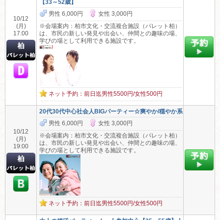
【33～52歳】
男性 6,000円
女性 3,000円
10/12
(月)
※会場案内：柏市文化・交流複合施設（パレット柏）
17:00
は、市民の新しい発見や出会い、仲間との趣味の場、
学びの場として利用できる施設です。
ネット予約：前日迄男性5500円/女性500円
20代30代中心社会人BIGパーティー☆爽やか/穏やか系
男性 6,000円
女性 3,000円
10/12
※会場案内：柏市文化・交流複合施設（パレット柏）
(月)
は、市民の新しい発見や出会い、仲間との趣味の場、
19:00
学びの場として利用できる施設です。
ネット予約：前日迄男性5500円/女性500円