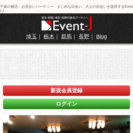
千葉の婚活・お見合いパーティー まじめな出会い、大人の出会いを提供するEven
t-J
埼玉
｜
栃木
｜
群馬
｜
長野
｜
Blog
Home
船橋
松戸
柏
千葉市
パーティー
パーティー
パーティー
パーティー
成田市
佐倉市
パーティー
パーティー
新規会員登録
ログイン