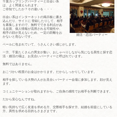
千葉カップリングパーティーと出会い系
は、よく間違えられます。
ご存知でしたか？その違いを・・・
出会い系はインターネットの掲示板に書き
込んだり、サイトに 登録したりして、相手
を募集しますので、無料でできる利点があ
る反面、個人情報が流用される可能性や、
相手の顔が見えないため、一定の距離をお
婚活・恋活パーティー
かないと危ないです。
ベールに包まれていて、うさんくさい感じがします。
一方、千葉たくさんの男女が集い、おしゃべりしながら気になる異性と探す恋
活・婚活の場は、お見合いパーティーと呼ばれています。
無料ではありません。
おこづかい程度のお金はかかります。だからしっかりしています。
相手を探している大勢の人がお見合いパーティー会場に参加します。顔が見え
ます。
コミュニケーションが取れますから、ご自身の感性でお相手を判断できます。
だから安心なんですね。
軽い気持ちで広く友達を求める方、交際相手を探す方、結婚を前提にしている
方、異性を求める目的もさまざまです。