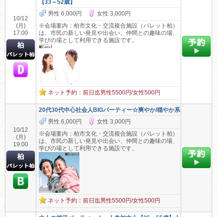
【33～52歳】
男性 6,000円
女性 3,000円
10/12
(月)
※会場案内：柏市文化・交流複合施設（パレット柏）
17:00
は、市民の新しい発見や出会い、仲間との趣味の場、
学びの場として利用できる施設です。
ネット予約：前日迄男性5500円/女性500円
20代30代中心社会人BIGパーティー☆爽やか/穏やか系
男性 6,000円
女性 3,000円
10/12
※会場案内：柏市文化・交流複合施設（パレット柏）
(月)
は、市民の新しい発見や出会い、仲間との趣味の場、
19:00
学びの場として利用できる施設です。
ネット予約：前日迄男性5500円/女性500円