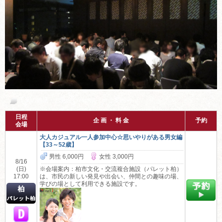
千葉の婚活・お見合いパーティーご案内
日程
企 画 ・ 料 金
予約
会場
大人カジュアル一人参加中心☆思いやりがある男女編
【33～52歳】
男性 6,000円
女性 3,000円
8/16
(日)
※会場案内：柏市文化・交流複合施設（パレット柏）
17:00
は、市民の新しい発見や出会い、仲間との趣味の場、
学びの場として利用できる施設です。