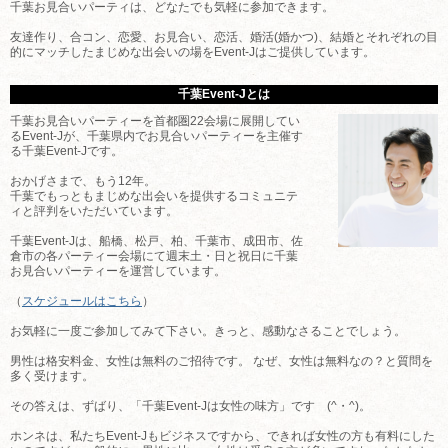
千葉お見合いパーティは、どなたでも気軽に参加できます。
友達作り、合コン、恋愛、お見合い、恋活、婚活(婚かつ)、結婚とそれぞれの目
的にマッチしたまじめな出会いの場をEvent-Jはご提供しています。
千葉Event-Jとは
千葉お見合いパーティーを首都圏22会場に展開してい
るEvent-Jが、千葉県内でお見合いパーティーを主催す
る千葉Event-Jです。
おかげさまで、もう12年。
千葉でもっともまじめな出会いを提供するコミュニテ
ィと評判をいただいています。
千葉Event-Jは、船橋、松戸、柏、千葉市、成田市、佐
倉市の各パーティー会場にて週末土・日と祝日に千葉
お見合いパーティーを運営しています。
（
スケジュールはこちら
）
お気軽に一度ご参加してみて下さい。きっと、感動なさることでしょう。
男性は格安料金、女性は無料のご招待です。 なぜ、女性は無料なの？と質問を
多く受けます。
その答えは、ずばり、「千葉Event-Jは女性の味方」です (^・^)。
ホンネは、私たちEvent-Jもビジネスですから、できれば女性の方も有料にした