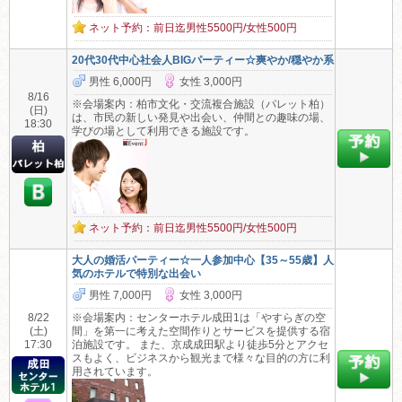
ネット予約：前日迄男性5500円/女性500円
20代30代中心社会人BIGパーティー☆爽やか/穏やか系
男性 6,000円
女性 3,000円
8/16
※会場案内：柏市文化・交流複合施設（パレット柏）
(日)
は、市民の新しい発見や出会い、仲間との趣味の場、
18:30
学びの場として利用できる施設です。
ネット予約：前日迄男性5500円/女性500円
大人の婚活パーティー☆一人参加中心【35～55歳】人
気のホテルで特別な出会い
男性 7,000円
女性 3,000円
8/22
※会場案内：センターホテル成田1は「やすらぎの空
(土)
間」を第一に考えた空間作りとサービスを提供する宿
17:30
泊施設です。 また、京成成田駅より徒歩5分とアクセ
スもよく、ビジネスから観光まで様々な目的の方に利
用されています。