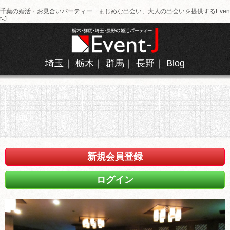
千葉の婚活・お見合いパーティー まじめな出会い、大人の出会いを提供するEven
t-J
埼玉
｜
栃木
｜
群馬
｜
長野
｜
Blog
Home
船橋
松戸
柏
千葉市
パーティー
パーティー
パーティー
パーティー
成田市
佐倉市
パーティー
パーティー
新規会員登録
ログイン