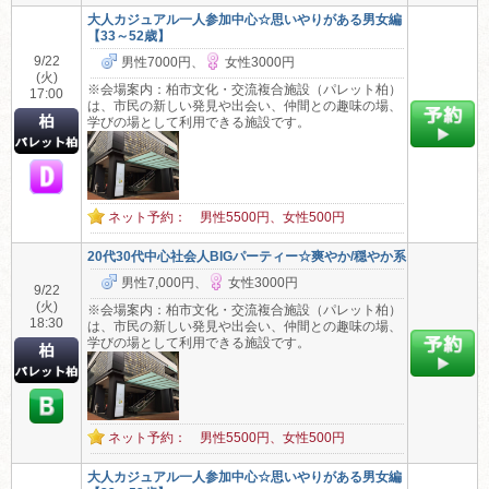
大人カジュアル一人参加中心☆思いやりがある男女編
【33～52歳】
9/22
男性7000円、
女性3000円
(火)
※会場案内：柏市文化・交流複合施設（パレット柏）
17:00
は、市民の新しい発見や出会い、仲間との趣味の場、
学びの場として利用できる施設です。
ネット予約： 男性5500円、女性500円
20代30代中心社会人BIGパーティー☆爽やか/穏やか系
男性7,000円、
女性3000円
9/22
(火)
※会場案内：柏市文化・交流複合施設（パレット柏）
18:30
は、市民の新しい発見や出会い、仲間との趣味の場、
学びの場として利用できる施設です。
ネット予約： 男性5500円、女性500円
大人カジュアル一人参加中心☆思いやりがある男女編