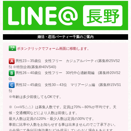
婚活・恋活パーティー千葉のご案内
ボタンクリックでフォーム画面に移動します。
男性23～35歳位 女性フリー カジュアルパーティ(募集枠25VS2
5) ※特別企画(募集枠40VS40)
男性26～40歳位 女性フリー 30代中心適齢期編 (募集枠20VS2
0)
男性32～45歳位 女性30～43位 マリアージュ編 (募集枠15VS1
5)
※年齢は多少前後してもOKです。
※《○○VS△△》は募集人数です。定員は70%～80%が平均です。天
候・交通機関などにより人数は前後します。
最大人数は定員の120%・最少人数は定員の30%です。
事前に比率や人数をお知らせする事は出来ませんのでご了承下さい。
※会場にて身分証(免許書など)を提示していただく場合もあります。