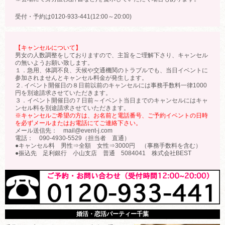
受付・予約は0120-933-441(12:00～20:00)
【キャンセルについて】
男女の人数調整をしておりますので、主旨をご理解下さり、キャンセル
の無いようお願い致します。
１．急用、体調不良、天候や交通機関のトラブルでも、当日イベントに
参加されませんとキャンセル料金が発生します。
２. イベント開催日の８日前以前のキャンセルには事務手数料一律1000
円を別途請求させていただきます。
３．イベント開催日の７日前～イベント当日までのキャンセルにはキャ
ンセル料を別途請求させていただきます。
※キャンセルご希望の方は、お名前と電話番号、ご予約イベントの日時
を必ずメールまたはお電話にてご連絡下さい。
メール送信先： mail@event-j.com
電話： 090-4930-5529（担当者 直通）
●キャンセル料 男性⇒全額 女性⇒3000円 （事務手数料を含む）
●振込先 足利銀行 小山支店 普通 5084041 株式会社BEST
婚活・恋活パーティー千葉