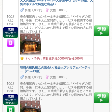
大人の婚活パーティー☆一人参加中心【35～55歳】人
気のホテルで特別な出会い
男性 7,000円
女性 3,000円
10/17
※会場案内：センターホテル成田1は「やすらぎの空
(土)
間」を第一に考えた空間作りとサービスを提供する宿
17:30
泊施設です。 また、京成成田駅より徒歩5分とアクセ
スもよく、ビジネスから観光まで様々な目的の方に利
用されています。
ネット予約：前日迄男性6000円/女性500円
理想の彼氏彼女の出会い♪社会人プレミアムパーティ
ー【25～43歳】
男性 7,000円
女性 3,000円
10/17
※会場案内：センターホテル成田1は「やすらぎの空
(土)
間」を第一に考えた空間作りとサービスを提供する宿
19:00
泊施設です。 また、京成成田駅より徒歩5分とアクセ
スもよく、ビジネスから観光まで様々な目的の方に利
用されています。