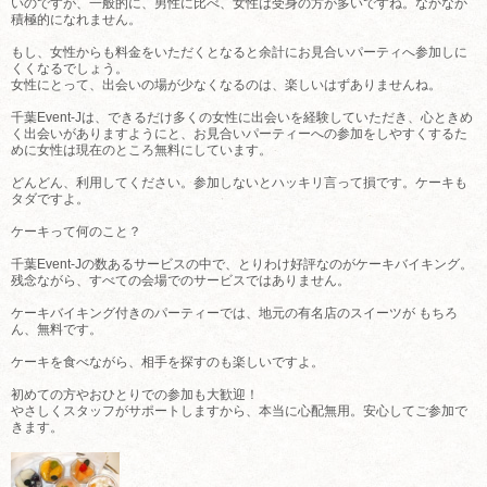
いのですが、一般的に、男性に比べ、女性は受身の方が多いですね。なかなか
積極的になれません。
もし、女性からも料金をいただくとなると余計にお見合いパーティへ参加しに
くくなるでしょう。
女性にとって、出会いの場が少なくなるのは、楽しいはずありませんね。
千葉Event-Jは、できるだけ多くの女性に出会いを経験していただき、心ときめ
く出会いがありますようにと、お見合いパーティーへの参加をしやすくするた
めに女性は現在のところ無料にしています。
どんどん、利用してください。参加しないとハッキリ言って損です。ケーキも
タダですよ。
ケーキって何のこと？
千葉Event-Jの数あるサービスの中で、とりわけ好評なのがケーキバイキング。
残念ながら、すべての会場でのサービスではありません。
ケーキバイキング付きのパーティーでは、地元の有名店のスイーツが もちろ
ん、無料です。
ケーキを食べながら、相手を探すのも楽しいですよ。
初めての方やおひとりでの参加も大歓迎！
やさしくスタッフがサポートしますから、本当に心配無用。安心してご参加で
きます。