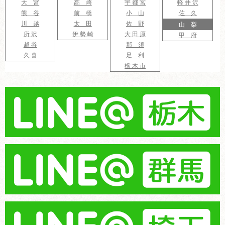
大 宮
高 崎
宇 都 宮
軽 井 沢
熊 谷
前 橋
小 山
佐 久
川 越
太 田
佐 野
山 梨
所 沢
伊 勢 崎
大 田 原
甲 府
越 谷
那 須
久 喜
足 利
栃 木 市