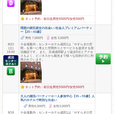
ネット予約：前日迄男性5500円/女性500円
理想の彼氏彼女の出会い♪社会人プレミアムパーティ
ー【25～43歳】
男性 7,000円
女性 3,000円
8/22
※会場案内：センターホテル成田1は「やすらぎの空
(土)
間」を第一に考えた空間作りとサービスを提供する宿
19:00
泊施設です。 また、京成成田駅より徒歩5分とアクセ
スもよく、ビジネスから観光まで様々な目的の方に利
用されています。
ネット予約：前日迄男性5500円/女性500円
大人の婚活パーティー☆一人参加中心【35～55歳】人
気のホテルで特別な出会い
男性6,000円、
女性3,000円
9/19
※会場案内：センターホテル成田1は「やすらぎの空