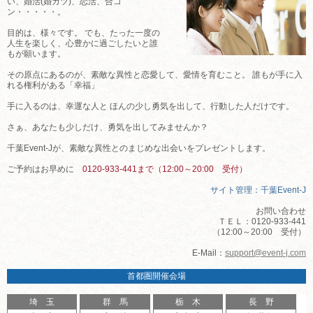
い、婚活(婚カツ)、恋活、合コ
ン・・・・・。
目的は、様々です。 でも、たった一度の
人生を楽しく、心豊かに過ごしたいと誰
もが願います。
その原点にあるのが、素敵な異性と恋愛して、愛情を育むこと。 誰もが手に入
れる権利がある「幸福」
手に入るのは、幸運な人と ほんの少し勇気を出して、行動した人だけです。
さぁ、あなたも少しだけ、勇気を出してみませんか？
千葉Event-Jが、素敵な異性とのまじめな出会いをプレゼントします。
ご予約はお早めに
0120-933-441まで（12:00～20:00 受付）
サイト管理：千葉Event-J
お問い合わせ
ＴＥＬ：0120-933-441
（12:00～20:00 受付）
E-Mail：
support@event-j.com
首都圏開催会場
埼 玉
群 馬
栃 木
長 野