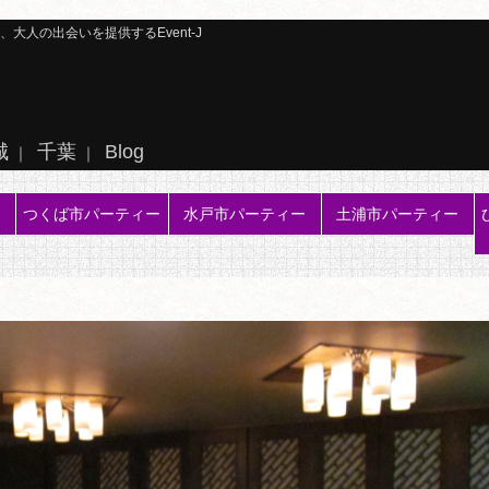
人の出会いを提供するEvent-J
城
千葉
Blog
｜
｜
つくば市パーティー
水戸市パーティー
土浦市パーティー