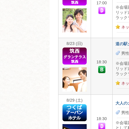
17:00
※会場
リッド
ラック
ネッ
8/23 (日)
道の駅
男性
18:30
※会場
リッド
ラック
ネッ
8/29 (土)
大人の
男性
18:30
※会場
として