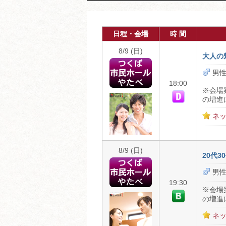
日程・会場
時 間
8/9 (日)
大人の
男性
18:00
※会場
の増進
ネッ
8/9 (日)
20代
男性
19:30
※会場
の増進
ネッ