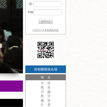
ID
PW
パスワードをお忘れの方
首都圏開催会場
埼 玉
大 宮
熊 谷
川 越
所 沢
越 谷
久 喜