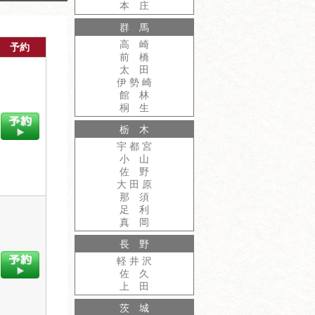
本 庄
群 馬
高 崎
予約
前 橋
太 田
伊 勢 崎
館 林
桐 生
栃 木
宇 都 宮
小 山
佐 野
大 田 原
那 須
足 利
真 岡
長 野
軽 井 沢
佐 久
上 田
茨 城