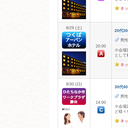
ネッ
8/29 (土)
20代
男性
20:00
※会場
として
ネッ
8/30 (日)
30代
男性
14:00
※会場
ど様々
ネッ