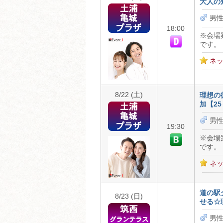
大人の
男性
18:00
※会場
です。
ネッ
8/22 (土)
理想の
加【25
男性
19:30
※会場
です。
ネッ
道の駅
8/23 (日)
せる☆
男性