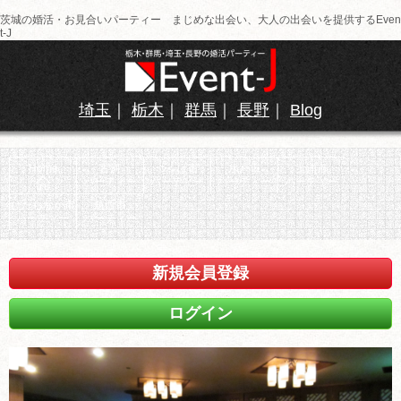
茨城の婚活・お見合いパーティー まじめな出会い、大人の出会いを提供するEven
t-J
埼玉
｜
栃木
｜
群馬
｜
長野
｜
Blog
Home
古河
つくば市
水戸市
土浦市
パーティー
パーティー
パーティー
パーティー
ひたちなか市
筑西市
パーティー
パーティー
新規会員登録
ログイン