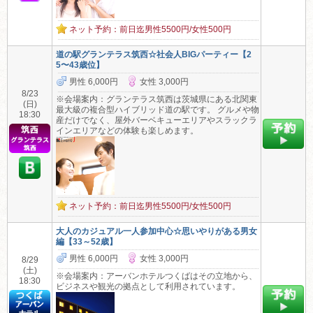
ネット予約：前日迄男性5500円/女性500円
道の駅グランテラス筑西☆社会人BIGパーティー【2
5〜43歳位】
男性 6,000円
女性 3,000円
8/23
※会場案内：グランテラス筑西は茨城県にある北関東
(日)
最大級の複合型ハイブリッド道の駅です。 グルメや物
18:30
産だけでなく、屋外バーベキューエリアやスラックラ
インエリアなどの体験も楽しめます。
ネット予約：前日迄男性5500円/女性500円
大人のカジュアル一人参加中心☆思いやりがある男女
編【33～52歳】
男性 6,000円
女性 3,000円
8/29
(土)
※会場案内：アーバンホテルつくばはその立地から、
18:30
ビジネスや観光の拠点として利用されています。