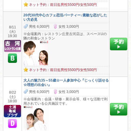
ネット予約：前日迄男性5500円/女性500円
20代30代中心カフェ恋活パーティー♪素敵な恋がした
い方必見
男性 6,000円
女性 3,000円
8/11
(火)
※会場案内：レストラン丘里古河店は、スペースUの
19:30
隣の和食レストラン
ネット予約：前日迄男性5500円/女性500円
大人の魅力35～55歳☆一人参加中心『じっくり話せる
☆理想の出会い』
男性 6,000円
女性 3,000円
8/22
(土)
※会場案内：会議・研修・展示会等、様々な活動で利
18:00
用されている公共施設です。