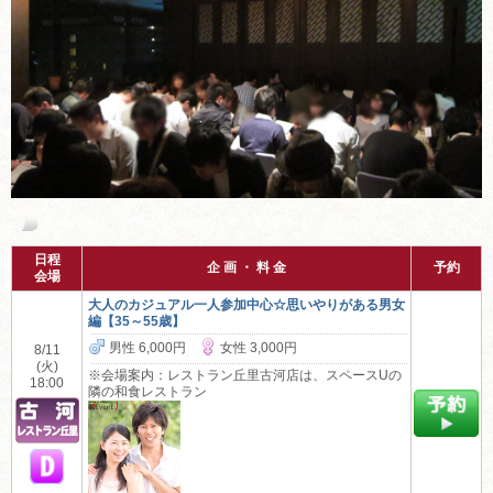
茨城の婚活・お見合いパーティーご案内
日程
企 画 ・ 料 金
予約
会場
大人のカジュアル一人参加中心☆思いやりがある男女
編【35～55歳】
男性 6,000円
女性 3,000円
8/11
(火)
※会場案内：レストラン丘里古河店は、スペースUの
18:00
隣の和食レストラン