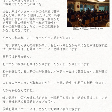
は、よく間違えられます。
ご存知でしたか？その違いを・・・
出会い系はインターネットの掲示板に書き
込んだり、サイトに 登録したりして、相手
を募集しますので、無料でできる利点があ
る反面、個人情報が流用される可能性や、
相手の顔が見えないため、一定の距離をお
婚活・恋活パーティー
かないと危ないです。
ベールに包まれていて、うさんくさい感じがします。
一方、茨城たくさんの男女が集い、おしゃべりしながら気になる異性と探す恋
活・婚活の場は、お見合いパーティーと呼ばれています。
無料ではありません。
おこづかい程度のお金はかかります。だからしっかりしています。
相手を探している大勢の人がお見合いパーティー会場に参加します。顔が見え
ます。
コミュニケーションが取れますから、ご自身の感性でお相手を判断できます。
だから安心なんですね。
軽い気持ちで広く友達を求める方、交際相手を探す方、結婚を前提にしている
方、異性を求める目的もさまざまです。
茨城お見合いパーティは、どなたでも気軽に参加できます。