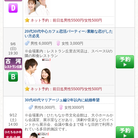
ネット予約：前日迄男性5500円/女性500円
20代30代中心カフェ恋活パーティー♪素敵な恋がした
い方必見
男性 6,000円
女性 3,000円
9/6
(日)
※会場案内：レストラン丘里古河店は、スペースUの
19:30
隣の和食レストラン
ネット予約：前日迄男性5500円/女性500円
30代40代マリアージュ編!2年以内に結婚希望
男性6,000円、
女性3000円
9/12
※会場案内：ひたちなか市文化会館は、大小ホールか
(土)
ら会議室、展示室などがあり、演劇や音楽などのイベ
14:00
ントから展示会、会議や集会まで様々な目的で利用さ
れている多目的施設です。