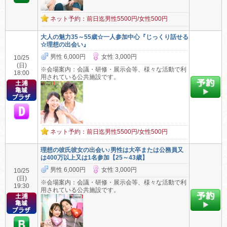
ネット予約：前日迄男性5500円/女性500円
大人の魅力35～55歳☆一人参加中心『じっくり話せる
☆理想の出会い』
男性 6,000円
女性 3,000円
10/25
(日)
※会場案内：会議・研修・展示会等、様々な活動で利
18:00
用されている公共施設です。
ネット予約：前日迄男性5500円/女性500円
理想の彼氏彼女の出会い♪男性は大卒または公務員又
は400万以上又は1名参加【25～43歳】
男性 6,000円
女性 3,000円
10/25
(日)
※会場案内：会議・研修・展示会等、様々な活動で利
19:30
用されている公共施設です。