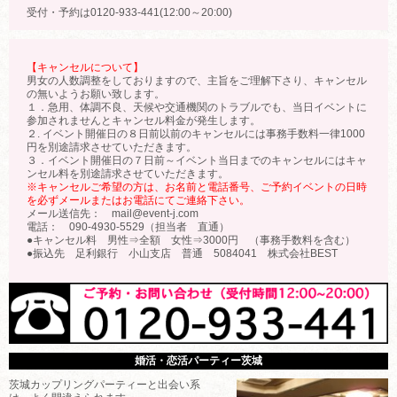
受付・予約は0120-933-441(12:00～20:00)
【キャンセルについて】
男女の人数調整をしておりますので、主旨をご理解下さり、キャンセル
の無いようお願い致します。
１．急用、体調不良、天候や交通機関のトラブルでも、当日イベントに
参加されませんとキャンセル料金が発生します。
２. イベント開催日の８日前以前のキャンセルには事務手数料一律1000
円を別途請求させていただきます。
３．イベント開催日の７日前～イベント当日までのキャンセルにはキャ
ンセル料を別途請求させていただきます。
※キャンセルご希望の方は、お名前と電話番号、ご予約イベントの日時
を必ずメールまたはお電話にてご連絡下さい。
メール送信先： mail@event-j.com
電話： 090-4930-5529（担当者 直通）
●キャンセル料 男性⇒全額 女性⇒3000円 （事務手数料を含む）
●振込先 足利銀行 小山支店 普通 5084041 株式会社BEST
婚活・恋活パーティー茨城
茨城カップリングパーティーと出会い系