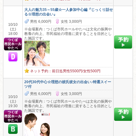
大人の魅力35～55歳☆一人参加中心編『じっくり話せ
る☆理想の出会い』
男性 6,000円
女性 3,000円
10/10
(土)
※会場案内：つくば市民ホールやたべは文化の振興や
18:00
教養の向上、市民福祉の増進に資することを目的とし
た施設です。
ネット予約：前日迄男性5500円/女性500円
20代30代中心☆理想の彼氏彼女の出会い♪特選スイー
ツ付
男性 6,000円
女性 3,000円
10/10
(土)
※会場案内：つくば市民ホールやたべは文化の振興や
19:30
教養の向上、市民福祉の増進に資することを目的とし
た施設です。