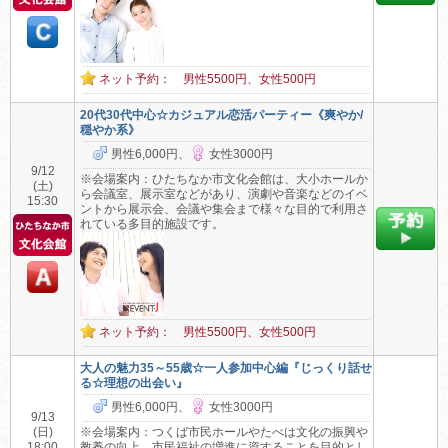
ネット予約： 男性5500円、女性500円
20代30代中心☆カジュアル恋活パーティー《爽やか/
穏やか系》
男性6,000円、
女性3000円
9/12
※会場案内：ひたちなか市文化会館は、大小ホールか
(土)
ら会議室、展示室などがあり、演劇や音楽などのイベ
15:30
ントから展示会、会議や集会まで様々な目的で利用さ
れている多目的施設です。
ネット予約： 男性5500円、女性500円
大人の魅力35～55歳☆一人参加中心編『じっくり話せ
る☆理想の出会い』
男性6,000円、
女性3000円
9/13
(日)
※会場案内：つくば市民ホールやたべは文化の振興や
18:00
教養の向上、市民福祉の増進に資することを目的とし