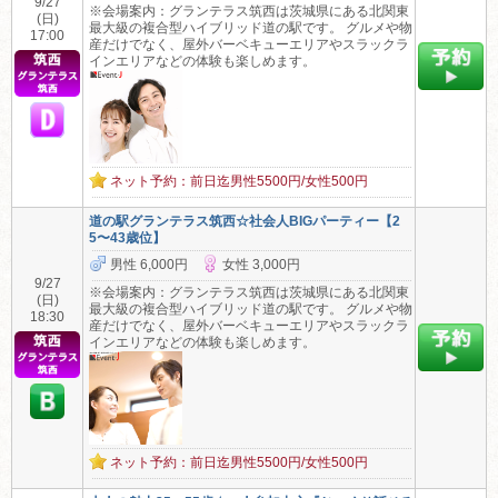
9/27
※会場案内：グランテラス筑西は茨城県にある北関東
(日)
最大級の複合型ハイブリッド道の駅です。 グルメや物
17:00
産だけでなく、屋外バーベキューエリアやスラックラ
インエリアなどの体験も楽しめます。
ネット予約：前日迄男性5500円/女性500円
道の駅グランテラス筑西☆社会人BIGパーティー【2
5〜43歳位】
男性 6,000円
女性 3,000円
9/27
※会場案内：グランテラス筑西は茨城県にある北関東
(日)
最大級の複合型ハイブリッド道の駅です。 グルメや物
18:30
産だけでなく、屋外バーベキューエリアやスラックラ
インエリアなどの体験も楽しめます。
ネット予約：前日迄男性5500円/女性500円