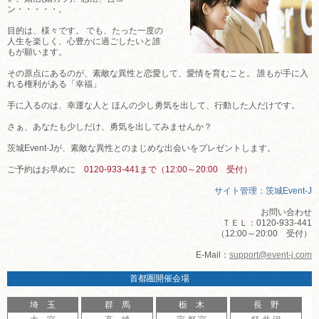
ン・・・・・。
目的は、様々です。 でも、たった一度の
人生を楽しく、心豊かに過ごしたいと誰
もが願います。
その原点にあるのが、素敵な異性と恋愛して、愛情を育むこと。 誰もが手に入
れる権利がある「幸福」
手に入るのは、幸運な人と ほんの少し勇気を出して、行動した人だけです。
さぁ、あなたも少しだけ、勇気を出してみませんか？
茨城Event-Jが、素敵な異性とのまじめな出会いをプレゼントします。
ご予約はお早めに
0120-933-441まで（12:00～20:00 受付）
サイト管理：茨城Event-J
お問い合わせ
ＴＥＬ：0120-933-441
（12:00～20:00 受付）
E-Mail：
support@event-j.com
首都圏開催会場
埼 玉
群 馬
栃 木
長 野