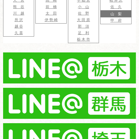
大 宮
高 崎
宇 都 宮
軽 井 沢
熊 谷
前 橋
小 山
佐 久
川 越
太 田
佐 野
山 梨
所 沢
伊 勢 崎
大 田 原
甲 府
越 谷
那 須
久 喜
足 利
栃 木 市