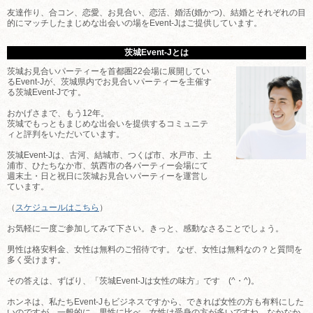
友達作り、合コン、恋愛、お見合い、恋活、婚活(婚かつ)、結婚とそれぞれの目
的にマッチしたまじめな出会いの場をEvent-Jはご提供しています。
茨城Event-Jとは
茨城お見合いパーティーを首都圏22会場に展開してい
るEvent-Jが、茨城県内でお見合いパーティーを主催す
る茨城Event-Jです。
おかげさまで、もう12年。
茨城でもっともまじめな出会いを提供するコミュニテ
ィと評判をいただいています。
茨城Event-Jは、古河、結城市、つくば市、水戸市、土
浦市、ひたちなか市、筑西市の各パーティー会場にて
週末土・日と祝日に茨城お見合いパーティーを運営し
ています。
（
スケジュールはこちら
）
お気軽に一度ご参加してみて下さい。きっと、感動なさることでしょう。
男性は格安料金、女性は無料のご招待です。 なぜ、女性は無料なの？と質問を
多く受けます。
その答えは、ずばり、「茨城Event-Jは女性の味方」です (^・^)。
ホンネは、私たちEvent-Jもビジネスですから、できれば女性の方も有料にした
いのですが、一般的に、男性に比べ、女性は受身の方が多いですね。なかなか