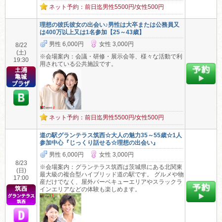
ネット予約：前日迄男性5500円/女性500円
理想の彼氏彼女の出会い♪男性は大卒または公務員又
は400万以上又は1名参加【25～43歳】
男性 6,000円
女性 3,000円
8/22
(土)
※会場案内：会議・研修・展示会等、様々な活動で利
19:30
用されている公共施設です。
ネット予約：前日迄男性5500円/女性500円
道の駅グランテラス筑西☆大人の魅力35～55歳☆1人
参加中心『じっくり話せる☆理想の出会い』
男性 6,000円
女性 3,000円
8/23
※会場案内：グランテラス筑西は茨城県にある北関東
(日)
最大級の複合型ハイブリッド道の駅です。 グルメや物
17:00
産だけでなく、屋外バーベキューエリアやスラックラ
インエリアなどの体験も楽しめます。