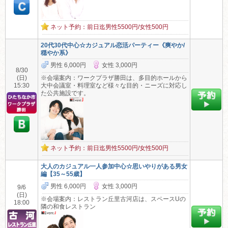
ネット予約：前日迄男性5500円/女性500円
20代30代中心☆カジュアル恋活パーティー《爽やか/
穏やか系》
男性 6,000円
女性 3,000円
8/30
(日)
※会場案内：ワークプラザ勝田は、多目的ホールから
15:30
大中会議室・料理室など様々な目的・ニーズに対応し
た公共施設です。
ネット予約：前日迄男性5500円/女性500円
大人のカジュアル一人参加中心☆思いやりがある男女
編【35～55歳】
男性 6,000円
女性 3,000円
9/6
(日)
※会場案内：レストラン丘里古河店は、スペースUの
18:00
隣の和食レストラン