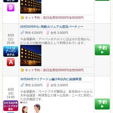
ネット予約：前日迄男性5500円/女性500円
20代30代中心♪気軽カジュアル恋活パーティー
男性 6,000円
女性 3,000円
8/29
(土)
※会場案内：アーバンホテルつくばはその立地から、
20:00
ビジネスや観光の拠点として利用されています。
ネット予約：前日迄男性5500円/女性500円
30代40代マリアージュ編!2年以内に結婚希望
男性 6,000円
女性 3,000円
8/30
※会場案内：ワークプラザ勝田は、多目的ホールから
(日)
大中会議室・料理室など様々な目的・ニーズに対応し
14:00
た公共施設です。