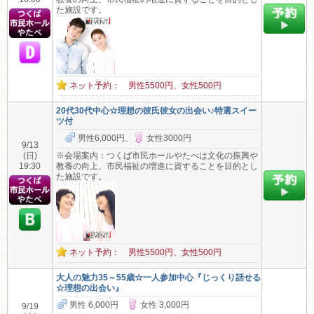
た施設です。
ネット予約： 男性5500円、女性500円
20代30代中心☆理想の彼氏彼女の出会い♪特選スイー
ツ付
男性6,000円、
女性3000円
9/13
(日)
※会場案内：つくば市民ホールやたべは文化の振興や
19:30
教養の向上、市民福祉の増進に資することを目的とし
た施設です。
ネット予約： 男性5500円、女性500円
大人の魅力35～55歳☆一人参加中心『じっくり話せる
☆理想の出会い』
男性 6,000円
女性 3,000円
9/19