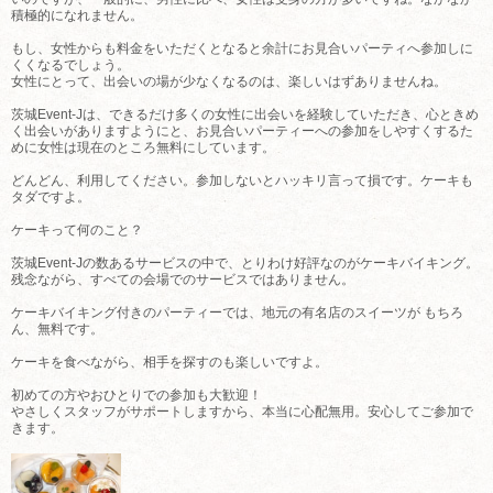
積極的になれません。
もし、女性からも料金をいただくとなると余計にお見合いパーティへ参加しに
くくなるでしょう。
女性にとって、出会いの場が少なくなるのは、楽しいはずありませんね。
茨城Event-Jは、できるだけ多くの女性に出会いを経験していただき、心ときめ
く出会いがありますようにと、お見合いパーティーへの参加をしやすくするた
めに女性は現在のところ無料にしています。
どんどん、利用してください。参加しないとハッキリ言って損です。ケーキも
タダですよ。
ケーキって何のこと？
茨城Event-Jの数あるサービスの中で、とりわけ好評なのがケーキバイキング。
残念ながら、すべての会場でのサービスではありません。
ケーキバイキング付きのパーティーでは、地元の有名店のスイーツが もちろ
ん、無料です。
ケーキを食べながら、相手を探すのも楽しいですよ。
初めての方やおひとりでの参加も大歓迎！
やさしくスタッフがサポートしますから、本当に心配無用。安心してご参加で
きます。