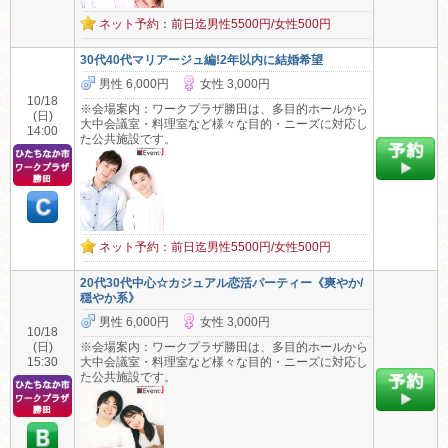
ネット予約：前日迄男性5500円/女性500円
30代40代マリアージュ編!2年以内に結婚希望
男性 6,000円
女性 3,000円
10/18
※会場案内：ワークプラザ勝田は、多目的ホールから
(日)
大中会議室・料理室など様々な目的・ニーズに対応し
14:00
た公共施設です。
ネット予約：前日迄男性5500円/女性500円
20代30代中心☆カジュアル恋活パーティー《爽やか/
穏やか系》
男性 6,000円
女性 3,000円
10/18
(日)
※会場案内：ワークプラザ勝田は、多目的ホールから
15:30
大中会議室・料理室など様々な目的・ニーズに対応し
た公共施設です。