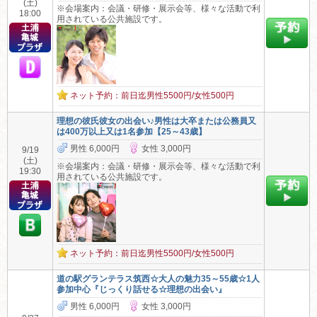
(土)
※会場案内：会議・研修・展示会等、様々な活動で利
18:00
用されている公共施設です。
ネット予約：前日迄男性5500円/女性500円
理想の彼氏彼女の出会い♪男性は大卒または公務員又
は400万以上又は1名参加【25～43歳】
男性 6,000円
女性 3,000円
9/19
(土)
※会場案内：会議・研修・展示会等、様々な活動で利
19:30
用されている公共施設です。
ネット予約：前日迄男性5500円/女性500円
道の駅グランテラス筑西☆大人の魅力35～55歳☆1人
参加中心『じっくり話せる☆理想の出会い』
男性 6,000円
女性 3,000円