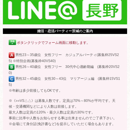
婚活・恋活パーティー茨城のご案内
ボタンクリックでフォーム画面に移動します。
男性23～35歳位 女性フリー カジュアルパーティ(募集枠25VS2
5) ※特別企画(募集枠40VS40)
男性26～40歳位 女性フリー 30代中心適齢期編 (募集枠20VS2
0)
男性32～45歳位 女性30～43位 マリアージュ編 (募集枠15VS1
5)
※年齢は多少前後してもOKです。
※《○○VS△△》は募集人数です。定員は70%～80%が平均です。天
候・交通機関などにより人数は前後します。
最大人数は定員の120%・最少人数は定員の30%です。
事前に比率や人数をお知らせする事は出来ませんのでご了承下さい。
※会場にて身分証(免許書など)を提示していただく場合もあります。