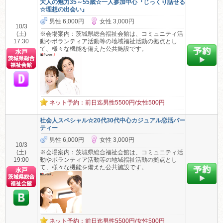
大人の魅力35～55歳☆一人参加中心『じっくり話せる
☆理想の出会い』
男性 6,000円
女性 3,000円
10/3
(土)
※会場案内：茨城県総合福祉会館は、コミュニティ活
17:30
動やボランティア活動等の地域福祉活動の拠点とし
て、様々な機能を備えた公共施設です。
ネット予約：前日迄男性5500円/女性500円
社会人スペシャル☆20代30代中心カジュアル恋活パー
ティー
男性 6,000円
女性 3,000円
10/3
(土)
※会場案内：茨城県総合福祉会館は、コミュニティ活
19:00
動やボランティア活動等の地域福祉活動の拠点とし
て、様々な機能を備えた公共施設です。
ネット予約：前日迄男性5500円/女性500円