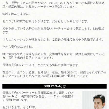
一方、長野たくさんの男女が集い、おしゃべりしながら気になる異性と探す恋
活・婚活の場は、お見合いパーティーと呼ばれています。
無料ではありません。
おこづかい程度のお金はかかります。だからしっかりしています。
相手を探している大勢の人がお見合いパーティー会場に参加します。顔が見え
ます。
コミュニケーションが取れますから、ご自身の感性でお相手を判断できます。
だから安心なんですね。
軽い気持ちで広く友達を求める方、交際相手を探す方、結婚を前提にしている
方、異性を求める目的もさまざまです。
長野お見合いパーティは、どなたでも気軽に参加できます。
友達作り、合コン、恋愛、お見合い、恋活、婚活(婚かつ)、結婚とそれぞれの目
的にマッチしたまじめな出会いの場をEvent-Jはご提供しています。
長野Event-Jとは
長野お見合いパーティーを首都圏22会場に展開してい
るEvent-Jが、長野県内でお見合いパーティーを主催す
る長野Event-Jです。
おかげさまで、もう12年。