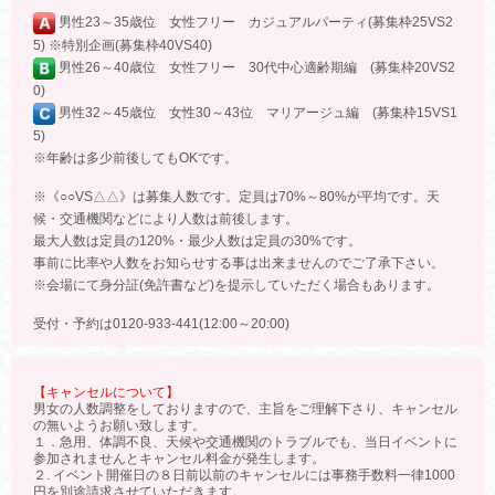
男性23～35歳位 女性フリー カジュアルパーティ(募集枠25VS2
5) ※特別企画(募集枠40VS40)
男性26～40歳位 女性フリー 30代中心適齢期編 (募集枠20VS2
0)
男性32～45歳位 女性30～43位 マリアージュ編 (募集枠15VS1
5)
※年齢は多少前後してもOKです。
※《○○VS△△》は募集人数です。定員は70%～80%が平均です。天
候・交通機関などにより人数は前後します。
最大人数は定員の120%・最少人数は定員の30%です。
事前に比率や人数をお知らせする事は出来ませんのでご了承下さい。
※会場にて身分証(免許書など)を提示していただく場合もあります。
受付・予約は0120-933-441(12:00～20:00)
【キャンセルについて】
男女の人数調整をしておりますので、主旨をご理解下さり、キャンセル
の無いようお願い致します。
１．急用、体調不良、天候や交通機関のトラブルでも、当日イベントに
参加されませんとキャンセル料金が発生します。
２. イベント開催日の８日前以前のキャンセルには事務手数料一律1000
円を別途請求させていただきます。