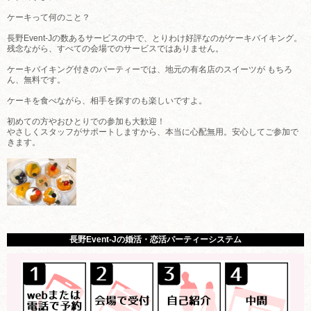
ケーキって何のこと？
長野Event-Jの数あるサービスの中で、とりわけ好評なのがケーキバイキング。
残念ながら、すべての会場でのサービスではありません。
ケーキバイキング付きのパーティーでは、地元の有名店のスイーツが もちろ
ん、無料です。
ケーキを食べながら、相手を探すのも楽しいですよ。
初めての方やおひとりでの参加も大歓迎！
やさしくスタッフがサポートしますから、本当に心配無用。安心してご参加で
きます。
長野Event-Jの婚活・恋活パーティーシステム