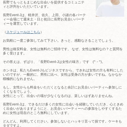
長野でもっともまじめな出会いを提供するコミュニテ
ィと評判をいただいています。
長野Event-Jは、軽井沢、佐久、上田、小諸の各パーテ
ィー会場にて週末土・日と祝日に長野お見合いパーテ
ィーを運営しています。
（
スケジュールはこちら
）
お気軽に一度ご参加してみて下さい。きっと、感動なさることでしょう。
男性は格安料金、女性は無料のご招待です。 なぜ、女性は無料なの？と質問を
多く受けます。
その答えは、ずばり、「長野Event-Jは女性の味方」です (^・^)。
ホンネは、私たちEvent-Jもビジネスですから、できれば女性の方も有料にした
いのですが、一般的に、男性に比べ、女性は受身の方が多いですね。なかなか
積極的になれません。
もし、女性からも料金をいただくとなると余計にお見合いパーティへ参加しに
くくなるでしょう。
女性にとって、出会いの場が少なくなるのは、楽しいはずありませんね。
長野Event-Jは、できるだけ多くの女性に出会いを経験していただき、心ときめ
く出会いがありますようにと、お見合いパーティーへの参加をしやすくするた
めに女性は現在のところ無料にしています。
どんどん、利用してください。参加しないとハッキリ言って損です。ケーキも
タダですよ。