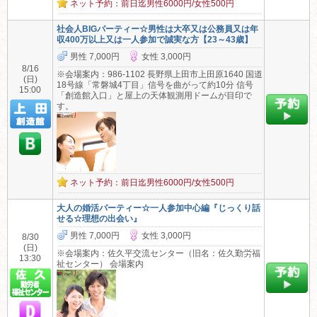
ネット予約：前日迄男性6000円/女性500円
社会人BIGパーティー☆男性は大卒又は公務員又は年
収400万以上又は一人参加で誠実な方【23～43歳】
男性 7,000円
女性 3,000円
8/16
※会場案内：986-1102 長野県上田市上田原1640 国道
(日)
18号線「常磐城4丁目」信号を曲がって約10分 信号
15:00
「創造館入口」と屋上の天体観測用ドームが目印で
す。
ネット予約：前日迄男性6000円/女性500円
大人の婚活パーティー☆一人参加中心編『じっくり話
せる☆理想の出会い』
男性 7,000円
女性 3,000円
8/30
(日)
※会場案内：佐久平交流センター（旧名：佐久勤労福
13:30
祉センター） 会場案内