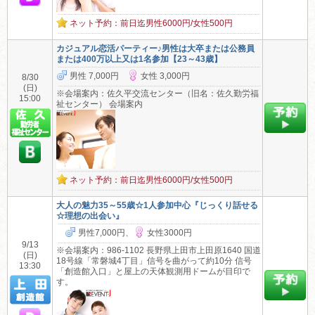
ネット予約：前日迄男性6000円/女性500円
カジュアル恋活パーティー♪男性は大卒または公務員
または400万以上又は1名参加【23～43歳】
男性 7,000円
女性 3,000円
8/30
(日)
※会場案内：佐久平交流センター（旧名：佐久勤労福
15:00
祉センター） 会場案内
ネット予約：前日迄男性6000円/女性500円
大人の魅力35～55歳☆1人参加中心『じっくり話せる
☆理想の出会い』
男性7,000円、
女性3000円
9/13
※会場案内：986-1102 長野県上田市上田原1640 国道
(日)
18号線「常磐城4丁目」信号を曲がって約10分 信号
13:30
「創造館入口」と屋上の天体観測用ドームが目印で
す。