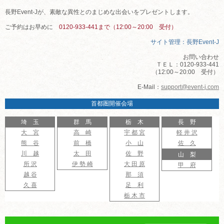
長野Event-Jが、素敵な異性とのまじめな出会いをプレゼントします。
ご予約はお早めに
0120-933-441まで（12:00～20:00 受付）
サイト管理：長野Event-J
お問い合わせ
ＴＥＬ：0120-933-441
（12:00～20:00 受付）
E-Mail：
support@event-j.com
首都圏開催会場
埼 玉
群 馬
栃 木
長 野
大 宮
高 崎
宇 都 宮
軽 井 沢
熊 谷
前 橋
小 山
佐 久
川 越
太 田
佐 野
山 梨
所 沢
伊 勢 崎
大 田 原
甲 府
越 谷
那 須
久 喜
足 利
栃 木 市