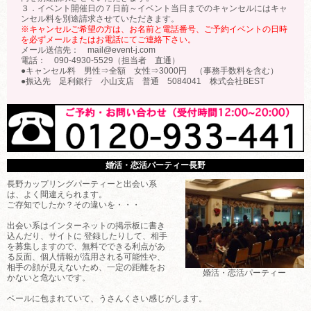
３．イベント開催日の７日前～イベント当日までのキャンセルにはキャ
ンセル料を別途請求させていただきます。
※キャンセルご希望の方は、お名前と電話番号、ご予約イベントの日時
を必ずメールまたはお電話にてご連絡下さい。
メール送信先： mail@event-j.com
電話： 090-4930-5529（担当者 直通）
●キャンセル料 男性⇒全額 女性⇒3000円 （事務手数料を含む）
●振込先 足利銀行 小山支店 普通 5084041 株式会社BEST
婚活・恋活パーティー長野
長野カップリングパーティーと出会い系
は、よく間違えられます。
ご存知でしたか？その違いを・・・
出会い系はインターネットの掲示板に書き
込んだり、サイトに 登録したりして、相手
を募集しますので、無料でできる利点があ
る反面、個人情報が流用される可能性や、
相手の顔が見えないため、一定の距離をお
婚活・恋活パーティー
かないと危ないです。
ベールに包まれていて、うさんくさい感じがします。