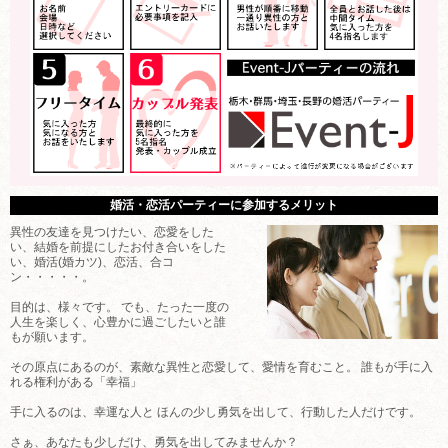
婚活・恋活パーティーに参加するメリット
異性の友達を見つけたい、恋愛をした
い、結婚を前提にしたお付き合いをした
い、婚活(婚カツ)、恋活、合コ
ン・・・・・。
目的は、様々です。 でも、たった一度の
人生を楽しく、心豊かに過ごしたいと誰
もが願います。
その原点にあるのが、素敵な異性と恋愛して、愛情を育むこと。 誰もが手に入
れる権利がある「幸福」
手に入るのは、幸運な人と ほんの少し勇気を出して、行動した人だけです。
さぁ、あなたも少しだけ、勇気を出してみませんか？