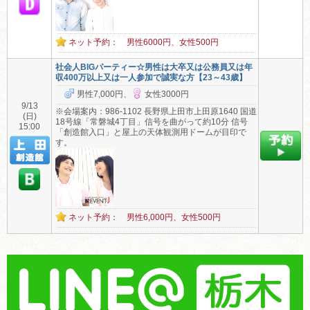
ネット予約： 男性6000円、女性500円
社会人BIGパーティー☆男性は大卒又は公務員又は年
収400万以上又は一人参加で誠実な方【23～43歳】
男性7,000円、
女性3000円
9/13
※会場案内：986-1102 長野県上田市上田原1640 国道
(日)
18号線「常磐城4丁目」信号を曲がって約10分 信号
15:00
「創造館入口」と屋上の天体観測用ドームが目印で
す。
ネット予約： 男性6,000円、女性500円