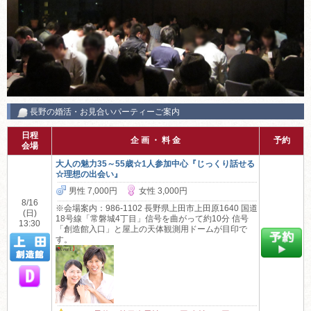
長野の婚活・お見合いパーティーご案内
日程
企 画 ・ 料 金
予約
会場
大人の魅力35～55歳☆1人参加中心『じっくり話せる
☆理想の出会い』
男性 7,000円
女性 3,000円
8/16
※会場案内：986-1102 長野県上田市上田原1640 国道
(日)
18号線「常磐城4丁目」信号を曲がって約10分 信号
13:30
「創造館入口」と屋上の天体観測用ドームが目印で
す。