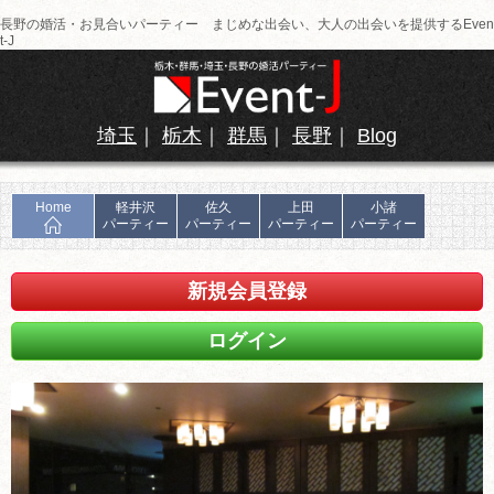
長野の婚活・お見合いパーティー まじめな出会い、大人の出会いを提供するEven
t-J
埼玉
｜
栃木
｜
群馬
｜
長野
｜
Blog
Home
軽井沢
佐久
上田
小諸
パーティー
パーティー
パーティー
パーティー
新規会員登録
ログイン