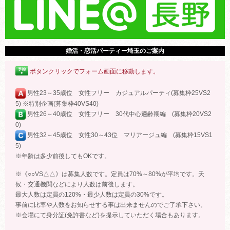
婚活・恋活パーティー埼玉のご案内
ボタンクリックでフォーム画面に移動します。
男性23～35歳位 女性フリー カジュアルパーティ(募集枠25VS2
5) ※特別企画(募集枠40VS40)
男性26～40歳位 女性フリー 30代中心適齢期編 (募集枠20VS2
0)
男性32～45歳位 女性30～43位 マリアージュ編 (募集枠15VS1
5)
※年齢は多少前後してもOKです。
※《○○VS△△》は募集人数です。定員は70%～80%が平均です。天
候・交通機関などにより人数は前後します。
最大人数は定員の120%・最少人数は定員の30%です。
事前に比率や人数をお知らせする事は出来ませんのでご了承下さい。
※会場にて身分証(免許書など)を提示していただく場合もあります。