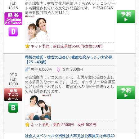
(日)
※会場案内：熊谷文化創造館 さくらめいと。コンサー
18:15
トも開催されている文化的な施設です。 〒360-0846
埼玉県熊谷市拾六間111-1
ネット予約：前日迄男性5500円/女性500円
理想の彼氏・彼女の出会い♪素敵な恋がしたい方必見
【25～43歳】
男性 6,000円
女性 3000円
9/13
※会場案内：アコスホールは、市民が文化活動を楽し
(日)
める多目的なホールです。 また、ギャラリーや会議室
19:00
なども併設されており、市民文化の情報発信施設とし
ても活用されてます。
ネット予約：男性 5500円 女性 500円
社会人スペシャル☆男性は大卒又は公務員又は年収40