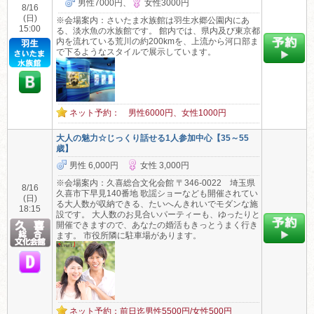
男性7000円、
女性3000円
8/16
(日)
※会場案内：さいたま水族館は羽生水郷公園内にあ
15:00
る、淡水魚の水族館です。 館内では、県内及び東京都
内を流れている荒川の約200kmを、上流から河口部ま
で下るようなスタイルで展示しています。
ネット予約： 男性6000円、女性1000円
大人の魅力☆じっくり話せる1人参加中心【35～55
歳】
男性 6,000円
女性 3,000円
※会場案内：久喜総合文化会館 〒346-0022 埼玉県
8/16
久喜市下早見140番地 歌謡ショーなども開催されてい
(日)
る大人数が収納できる、たいへんきれいでモダンな施
18:15
設です。 大人数のお見合いパーティーも、ゆったりと
開催できますので、あなたの婚活もきっとうまく行き
ます。 市役所隣に駐車場があります。
ネット予約：前日迄男性5500円/女性500円