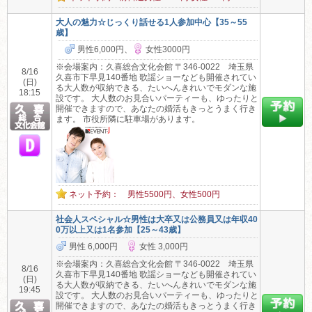
大人の魅力☆じっくり話せる1人参加中心【35～55
歳】
男性6,000円、
女性3000円
※会場案内：久喜総合文化会館 〒346-0022 埼玉県
8/16
久喜市下早見140番地 歌謡ショーなども開催されてい
(日)
る大人数が収納できる、たいへんきれいでモダンな施
18:15
設です。 大人数のお見合いパーティーも、ゆったりと
開催できますので、あなたの婚活もきっとうまく行き
ます。 市役所隣に駐車場があります。
ネット予約： 男性5500円、女性500円
社会人スペシャル☆男性は大卒又は公務員又は年収40
0万以上又は1名参加【25～43歳】
男性 6,000円
女性 3,000円
※会場案内：久喜総合文化会館 〒346-0022 埼玉県
8/16
久喜市下早見140番地 歌謡ショーなども開催されてい
(日)
る大人数が収納できる、たいへんきれいでモダンな施
19:45
設です。 大人数のお見合いパーティーも、ゆったりと
開催できますので、あなたの婚活もきっとうまく行き