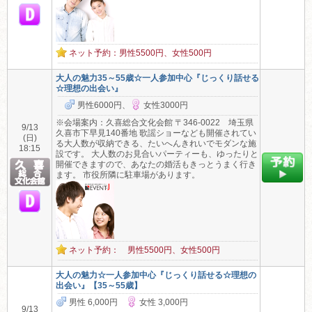
ネット予約：男性5500円、女性500円
大人の魅力35～55歳☆一人参加中心『じっくり話せる
☆理想の出会い』
男性6000円、
女性3000円
※会場案内：久喜総合文化会館 〒346-0022 埼玉県
9/13
久喜市下早見140番地 歌謡ショーなども開催されてい
(日)
る大人数が収納できる、たいへんきれいでモダンな施
18:15
設です。 大人数のお見合いパーティーも、ゆったりと
開催できますので、あなたの婚活もきっとうまく行き
ます。 市役所隣に駐車場があります。
ネット予約： 男性5500円、女性500円
大人の魅力☆一人参加中心『じっくり話せる☆理想の
出会い』【35～55歳】
男性 6,000円
女性 3,000円
9/13