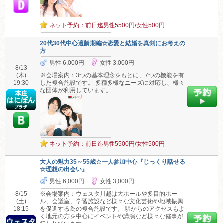
ネット予約：前日迄男性5500円/女性500円
20代30代中心適齢期編☆恋愛と結婚を真剣にお考えの
方
男性 6,000円
女性 3,000円
8/13
(木)
※会場案内：3つの基本理念をもとに、7つの機能を有
19:30
した複合施設です。 多種多様なニーズに対応し、様々
な団体が利用しています。
ネット予約：前日迄男性5500円/女性500円
大人の魅力35～55歳☆一人参加中心『じっくり話せる
☆理想の出会い』
男性 6,000円
女性 3,000円
8/15
※会場案内：ウェスタ川越は大ホールや多目的ホー
(土)
ル、会議室、学習施設など様々な文化芸術や地域振興
18:15
を促進する為の複合施設です。 駅からのアクセスもよ
く地元の方を中心にイベントや講演など様々な催事が