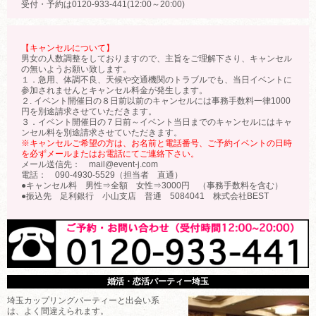
受付・予約は0120-933-441(12:00～20:00)
【キャンセルについて】
男女の人数調整をしておりますので、主旨をご理解下さり、キャンセル
の無いようお願い致します。
１．急用、体調不良、天候や交通機関のトラブルでも、当日イベントに
参加されませんとキャンセル料金が発生します。
２. イベント開催日の８日前以前のキャンセルには事務手数料一律1000
円を別途請求させていただきます。
３．イベント開催日の７日前～イベント当日までのキャンセルにはキャ
ンセル料を別途請求させていただきます。
※キャンセルご希望の方は、お名前と電話番号、ご予約イベントの日時
を必ずメールまたはお電話にてご連絡下さい。
メール送信先： mail@event-j.com
電話： 090-4930-5529（担当者 直通）
●キャンセル料 男性⇒全額 女性⇒3000円 （事務手数料を含む）
●振込先 足利銀行 小山支店 普通 5084041 株式会社BEST
婚活・恋活パーティー埼玉
埼玉カップリングパーティーと出会い系
は、よく間違えられます。