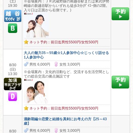
(土)
※会場案内：ＪＲ武蔵野線の南越谷駅または東武伊勢
19:30
崎線の新越谷駅からいずれも徒歩3分(ﾀﾞｲｴｰ側の2階。
入り口は正面から右側です。)
ネット予約：前日迄男性5500円/女性500円
大人の魅力35～55歳☆1人参加中心☆じっくり話せる
1人参加中心
男性 6,000円
女性 3,000円
8/30
(日)
※会場案内：文化的活動など、交流する生活空間とし
13:30
ての総合交流の拠点施設です
ネット予約：前日迄男性5500円/女性500円
適齢期編☆恋愛と結婚を真剣にお考えの方【25～43
歳】
男性 6,000円
女性 3,000円
8/30