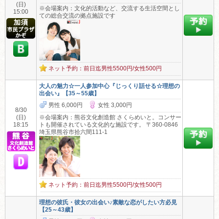
(日)
※会場案内：文化的活動など、交流する生活空間とし
15:00
ての総合交流の拠点施設です
ネット予約：前日迄男性5500円/女性500円
大人の魅力☆一人参加中心『じっくり話せる☆理想の
出会い』【35～55歳】
男性 6,000円
女性 3,000円
8/30
(日)
※会場案内：熊谷文化創造館 さくらめいと。コンサー
18:15
トも開催されている文化的な施設です。 〒360-0846
埼玉県熊谷市拾六間111-1
ネット予約：前日迄男性5500円/女性500円
理想の彼氏・彼女の出会い♪素敵な恋がしたい方必見
【25～43歳】