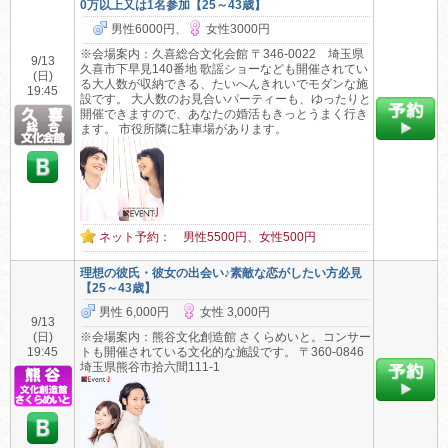
0万以上又は1名参加【25～43歳】
男性6000円、
女性3000円
※会場案内：久喜総合文化会館 〒346-0022 埼玉県
9/13
久喜市下早見140番地 歌謡ショーなども開催されてい
(日)
る大人数が収納できる、たいへんきれいでモダンな施
19:45
設です。 大人数のお見合いパーティーも、ゆったりと
開催できますので、あなたの婚活もきっとうまく行き
ます。 市役所隣に駐車場があります。
ネット予約： 男性5500円、女性500円
理想の彼氏・彼女の出会い♪素敵な恋がしたい方必見
【25～43歳】
男性 6,000円
女性 3,000円
9/13
(日)
※会場案内：熊谷文化創造館 さくらめいと。コンサー
19:45
トも開催されている文化的な施設です。 〒360-0846
埼玉県熊谷市拾六間111-1