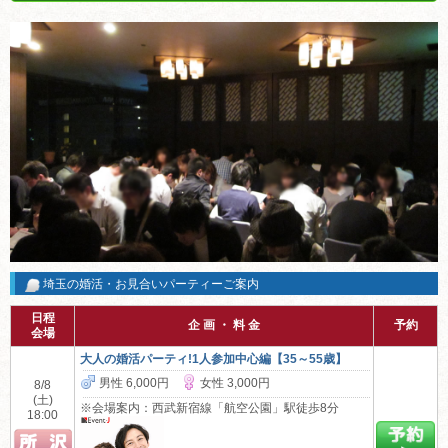
埼玉の婚活・お見合いパーティーご案内
日程
企 画 ・ 料 金
予約
会場
大人の婚活パーティ!1人参加中心編【35～55歳】
男性 6,000円
女性 3,000円
8/8
(土)
※会場案内：西武新宿線「航空公園」駅徒歩8分
18:00