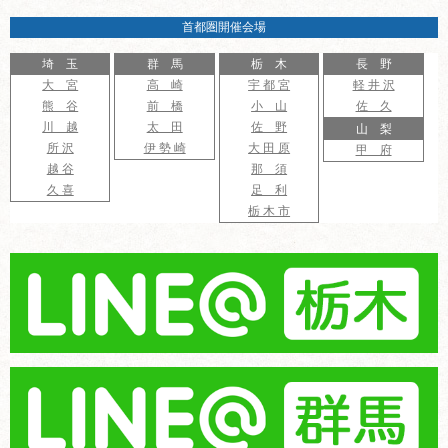
首都圏開催会場
埼 玉
群 馬
栃 木
長 野
大 宮
高 崎
宇 都 宮
軽 井 沢
熊 谷
前 橋
小 山
佐 久
川 越
太 田
佐 野
山 梨
所 沢
伊 勢 崎
大 田 原
甲 府
越 谷
那 須
久 喜
足 利
栃 木 市