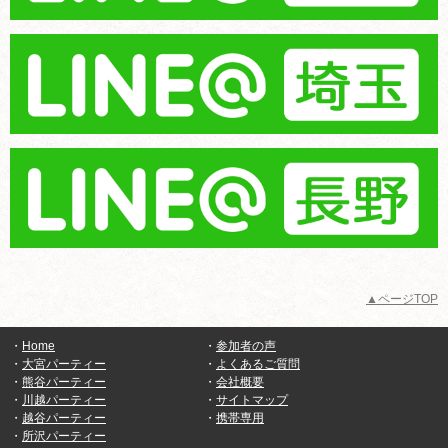
▲ページTOP
・
Home
・
参加者の声
・
大宮パーティー
・
よくあるご質問
・
熊谷パーティー
・
会社概要
・
川越パーティー
・
サイトマップ
・
越谷パーティー
・
携帯専用
・
所沢パーティー