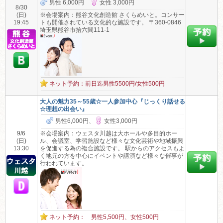
男性 6,000円
女性 3,000円
8/30
(日)
※会場案内：熊谷文化創造館 さくらめいと。コンサー
19:45
トも開催されている文化的な施設です。 〒360-0846
埼玉県熊谷市拾六間111-1
ネット予約：前日迄男性5500円/女性500円
大人の魅力35～55歳☆一人参加中心『じっくり話せる
☆理想の出会い』
男性6,000円、
女性3,000円
9/6
※会場案内：ウェスタ川越は大ホールや多目的ホー
(日)
ル、会議室、学習施設など様々な文化芸術や地域振興
13:30
を促進する為の複合施設です。 駅からのアクセスもよ
く地元の方を中心にイベントや講演など様々な催事が
行われています。
ネット予約： 男性5,500円、女性500円