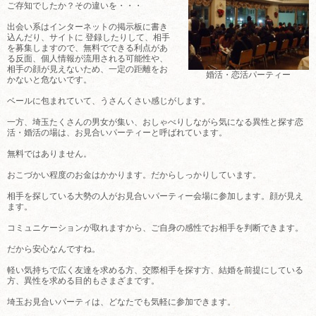
ご存知でしたか？その違いを・・・
出会い系はインターネットの掲示板に書き
込んだり、サイトに 登録したりして、相手
を募集しますので、無料でできる利点があ
る反面、個人情報が流用される可能性や、
相手の顔が見えないため、一定の距離をお
婚活・恋活パーティー
かないと危ないです。
ベールに包まれていて、うさんくさい感じがします。
一方、埼玉たくさんの男女が集い、おしゃべりしながら気になる異性と探す恋
活・婚活の場は、お見合いパーティーと呼ばれています。
無料ではありません。
おこづかい程度のお金はかかります。だからしっかりしています。
相手を探している大勢の人がお見合いパーティー会場に参加します。顔が見え
ます。
コミュニケーションが取れますから、ご自身の感性でお相手を判断できます。
だから安心なんですね。
軽い気持ちで広く友達を求める方、交際相手を探す方、結婚を前提にしている
方、異性を求める目的もさまざまです。
埼玉お見合いパーティは、どなたでも気軽に参加できます。