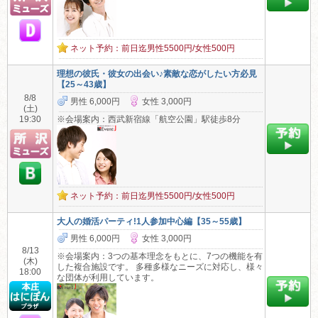
ネット予約：前日迄男性5500円/女性500円
理想の彼氏・彼女の出会い♪素敵な恋がしたい方必見
【25～43歳】
8/8
男性 6,000円
女性 3,000円
(土)
19:30
※会場案内：西武新宿線「航空公園」駅徒歩8分
ネット予約：前日迄男性5500円/女性500円
大人の婚活パーティ!1人参加中心編【35～55歳】
男性 6,000円
女性 3,000円
8/13
※会場案内：3つの基本理念をもとに、7つの機能を有
(木)
した複合施設です。 多種多様なニーズに対応し、様々
18:00
な団体が利用しています。