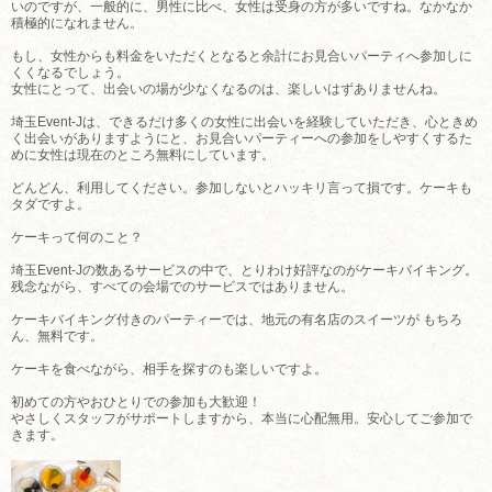
いのですが、一般的に、男性に比べ、女性は受身の方が多いですね。なかなか
積極的になれません。
もし、女性からも料金をいただくとなると余計にお見合いパーティへ参加しに
くくなるでしょう。
女性にとって、出会いの場が少なくなるのは、楽しいはずありませんね。
埼玉Event-Jは、できるだけ多くの女性に出会いを経験していただき、心ときめ
く出会いがありますようにと、お見合いパーティーへの参加をしやすくするた
めに女性は現在のところ無料にしています。
どんどん、利用してください。参加しないとハッキリ言って損です。ケーキも
タダですよ。
ケーキって何のこと？
埼玉Event-Jの数あるサービスの中で、とりわけ好評なのがケーキバイキング。
残念ながら、すべての会場でのサービスではありません。
ケーキバイキング付きのパーティーでは、地元の有名店のスイーツが もちろ
ん、無料です。
ケーキを食べながら、相手を探すのも楽しいですよ。
初めての方やおひとりでの参加も大歓迎！
やさしくスタッフがサポートしますから、本当に心配無用。安心してご参加で
きます。