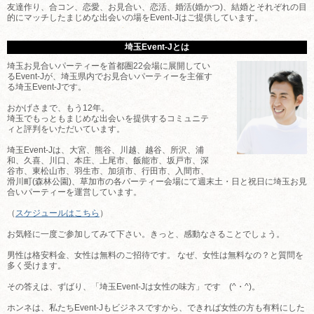
友達作り、合コン、恋愛、お見合い、恋活、婚活(婚かつ)、結婚とそれぞれの目
的にマッチしたまじめな出会いの場をEvent-Jはご提供しています。
埼玉Event-Jとは
埼玉お見合いパーティーを首都圏22会場に展開してい
るEvent-Jが、埼玉県内でお見合いパーティーを主催す
る埼玉Event-Jです。
おかげさまで、もう12年。
埼玉でもっともまじめな出会いを提供するコミュニテ
ィと評判をいただいています。
埼玉Event-Jは、大宮、熊谷、川越、越谷、所沢、浦
和、久喜、川口、本庄、上尾市、飯能市、坂戸市、深
谷市、東松山市、羽生市、加須市、行田市、入間市、
滑川町(森林公園)、草加市の各パーティー会場にて週末土・日と祝日に埼玉お見
合いパーティーを運営しています。
（
スケジュールはこちら
）
お気軽に一度ご参加してみて下さい。きっと、感動なさることでしょう。
男性は格安料金、女性は無料のご招待です。 なぜ、女性は無料なの？と質問を
多く受けます。
その答えは、ずばり、「埼玉Event-Jは女性の味方」です (^・^)。
ホンネは、私たちEvent-Jもビジネスですから、できれば女性の方も有料にした