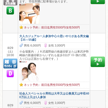
ます。 市役所隣に駐車場があります。
ネット予約：前日迄男性5500円/女性500円
大人カジュアル一人参加中心☆思いやりがある男女編
【35～55歳】
男性 6,000円
女性 3,000円
8/29
(土)
※会場案内：ＪＲ武蔵野線の南越谷駅または東武伊勢
18:00
崎線の新越谷駅からいずれも徒歩3分(ﾀﾞｲｴｰ側の2階。
入り口は正面から右側です。)
ネット予約：前日迄男性5500円/女性500円
社会人スペシャル☆男性は大卒又は公務員又は年収40
0万以上又は1人参加
男性 6,000円
女性 3,000円
8/29