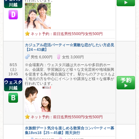
行われています。
ネット予約：前日迄男性5500円/女性500円
カジュアル恋活パーティー☆素敵な恋がしたい方必見
【24～43歳】
男性 6,000円
女性 3,000円
8/15
※会場案内：ウェスタ川越は大ホールや多目的ホー
(土)
ル、会議室、学習施設など様々な文化芸術や地域振興
19:45
を促進する為の複合施設です。 駅からのアクセスもよ
く地元の方を中心にイベントや講演など様々な催事が
行われています。
ネット予約：前日迄男性5500円/女性500円
水族館デート気分を楽しめる散策合コンパーティー募
集18vs18【25～45歳】雨天決行