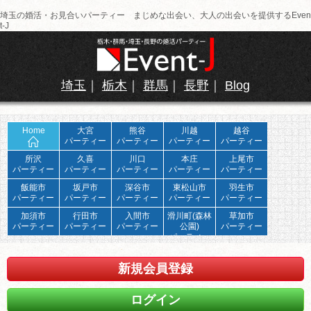
埼玉の婚活・お見合いパーティー まじめな出会い、大人の出会いを提供するEven
t-J
埼玉
｜
栃木
｜
群馬
｜
長野
｜
Blog
Home
大宮
熊谷
川越
越谷
パーティー
パーティー
パーティー
パーティー
所沢
久喜
川口
本庄
上尾市
パーティー
パーティー
パーティー
パーティー
パーティー
飯能市
坂戸市
深谷市
東松山市
羽生市
パーティー
パーティー
パーティー
パーティー
パーティー
加須市
行田市
入間市
滑川町(森林
草加市
パーティー
パーティー
パーティー
公園)
パーティー
パーティー
新規会員登録
ログイン