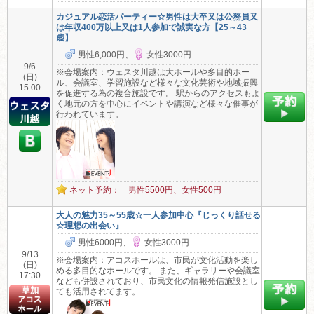
カジュアル恋活パーティー☆男性は大卒又は公務員又
は年収400万以上又は1人参加で誠実な方【25～43
歳】
男性6,000円、
女性3000円
9/6
※会場案内：ウェスタ川越は大ホールや多目的ホー
(日)
ル、会議室、学習施設など様々な文化芸術や地域振興
15:00
を促進する為の複合施設です。 駅からのアクセスもよ
く地元の方を中心にイベントや講演など様々な催事が
行われています。
ネット予約： 男性5500円、女性500円
大人の魅力35～55歳☆一人参加中心『じっくり話せる
☆理想の出会い』
男性6000円、
女性3000円
9/13
※会場案内：アコスホールは、市民が文化活動を楽し
(日)
める多目的なホールです。 また、ギャラリーや会議室
17:30
なども併設されており、市民文化の情報発信施設とし
ても活用されてます。