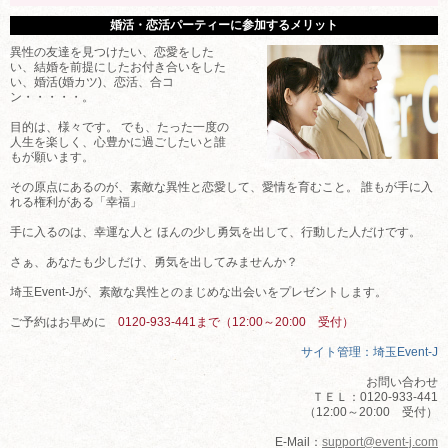
婚活・恋活パーティーに参加するメリット
異性の友達を見つけたい、恋愛をした
い、結婚を前提にしたお付き合いをした
い、婚活(婚カツ)、恋活、合コ
ン・・・・・。
目的は、様々です。 でも、たった一度の
人生を楽しく、心豊かに過ごしたいと誰
もが願います。
その原点にあるのが、素敵な異性と恋愛して、愛情を育むこと。 誰もが手に入
れる権利がある「幸福」
手に入るのは、幸運な人と ほんの少し勇気を出して、行動した人だけです。
さぁ、あなたも少しだけ、勇気を出してみませんか？
埼玉Event-Jが、素敵な異性とのまじめな出会いをプレゼントします。
ご予約はお早めに
0120-933-441まで（12:00～20:00 受付）
サイト管理：埼玉Event-J
お問い合わせ
ＴＥＬ：0120-933-441
（12:00～20:00 受付）
E-Mail：
support@event-j.com