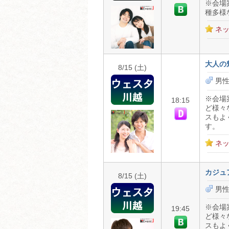
※会場
種多様
ネッ
大人の
8/15 (土)
男性
※会場
18:15
ど様々
スもよ
す。
ネッ
カジュ
8/15 (土)
男性
※会場
19:45
ど様々
スもよ