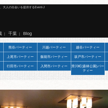
人の出会いを提供するEvent-J
城
千葉
Blog
｜
｜
熊谷パーティー
川越パーティー
越谷パーティー
上尾市パーティー
飯能市パーティー
坂戸市パーティー
行田市パーティー
入間市パーティー
滑川町(森林公園)パー
ティー