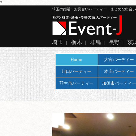
?
埼玉の婚活・お見合いパーティー まじめな出会い、大
埼玉
栃木
群馬
長野
茨
｜
｜
｜
｜
Home
大宮パーティー
川口パーティー
本庄パーティー
羽生市パーティー
加須市パーティー