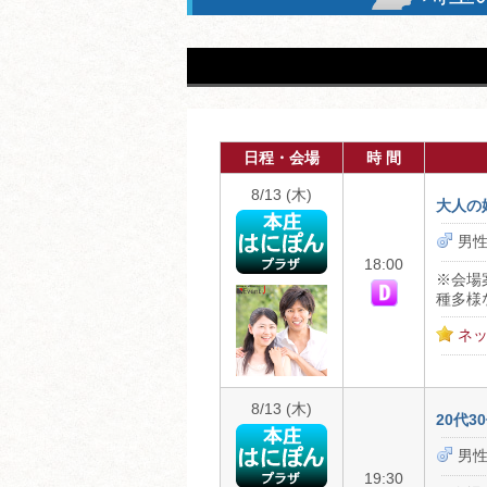
日程・会場
時 間
8/13 (木)
大人の
男性
18:00
※会場
種多様
ネッ
8/13 (木)
20代
男性
19:30