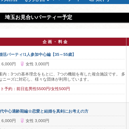
埼玉お見合いパーティー予定
企 画 ・ 料 金
婚活パーティ!1人参加中心編【35～55歳】
 6,000円
女性 3,000円
案内：3つの基本理念をもとに、7つの機能を有した複合施設です。 多
なニーズに対応し、様々な団体が利用しています。
ト予約：前日迄男性5500円/女性500円
30代中心適齢期編☆恋愛と結婚を真剣にお考えの方
 6,000円
女性 3,000円