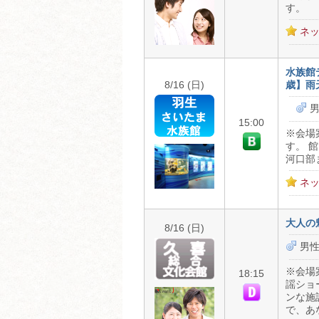
す。
ネッ
水族館
8/16 (日)
歳】雨
男
15:00
※会場
す。 
河口部
ネッ
大人の
8/16 (日)
男性
※会場
18:15
謡ショ
ンな施
で、あ