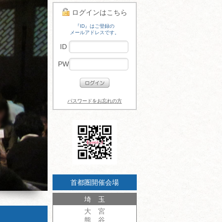
ログインはこちら
『ID』はご登録の
メールアドレスです。
ID
PW
パスワードをお忘れの方
首都圏開催会場
埼 玉
大 宮
熊 谷