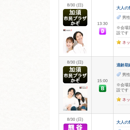
8/30 (日)
大人の
男性
13:30
※会場
設です
ネッ
8/30 (日)
適齢期
男性
15:00
※会場
設です
ネッ
8/30 (日)
大人の