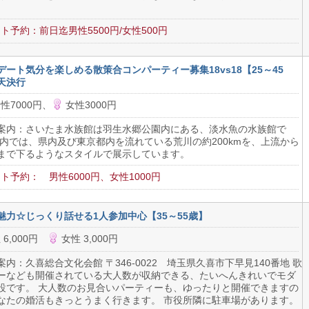
ト予約：前日迄男性5500円/女性500円
デート気分を楽しめる散策合コンパーティー募集18vs18【25～45
天決行
性7000円、
女性3000円
案内：さいたま水族館は羽生水郷公園内にある、淡水魚の水族館で
館内では、県内及び東京都内を流れている荒川の約200kmを、上流から
まで下るようなスタイルで展示しています。
ト予約： 男性6000円、女性1000円
魅力☆じっくり話せる1人参加中心【35～55歳】
 6,000円
女性 3,000円
案内：久喜総合文化会館 〒346-0022 埼玉県久喜市下早見140番地 歌
ーなども開催されている大人数が収納できる、たいへんきれいでモダ
設です。 大人数のお見合いパーティーも、ゆったりと開催できますの
なたの婚活もきっとうまく行きます。 市役所隣に駐車場があります。