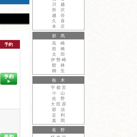
川 越
所 沢
越 谷
久 喜
本 庄
群 馬
高 崎
予約
前 橋
太 田
伊 勢 崎
館 林
桐 生
栃 木
宇 都 宮
小 山
佐 野
大 田 原
那 須
足 利
真 岡
長 野