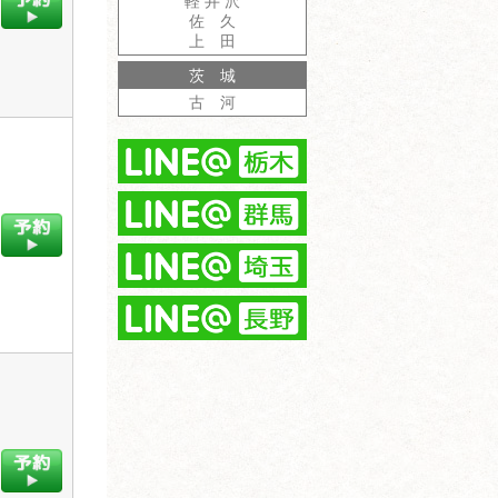
軽 井 沢
佐 久
上 田
茨 城
古 河