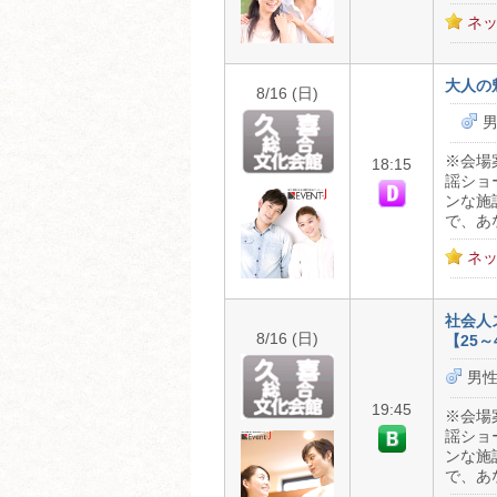
ネッ
大人の
8/16 (日)
男
※会場
18:15
謡ショ
ンな施
で、あ
ネッ
社会人
8/16 (日)
【25～
男性
19:45
※会場
謡ショ
ンな施
で、あ