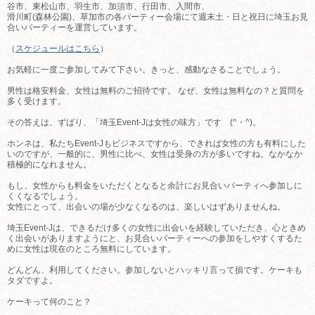
谷市、東松山市、羽生市、加須市、行田市、入間市、
滑川町(森林公園)、草加市の各パーティー会場にて週末土・日と祝日に埼玉お見
合いパーティーを運営しています。
（
スケジュールはこちら
）
お気軽に一度ご参加してみて下さい。きっと、感動なさることでしょう。
男性は格安料金、女性は無料のご招待です。 なぜ、女性は無料なの？と質問を
多く受けます。
その答えは、ずばり、「埼玉Event-Jは女性の味方」です (^・^)。
ホンネは、私たちEvent-Jもビジネスですから、できれば女性の方も有料にした
いのですが、一般的に、男性に比べ、女性は受身の方が多いですね。なかなか
積極的になれません。
もし、女性からも料金をいただくとなると余計にお見合いパーティへ参加しに
くくなるでしょう。
女性にとって、出会いの場が少なくなるのは、楽しいはずありませんね。
埼玉Event-Jは、できるだけ多くの女性に出会いを経験していただき、心ときめ
く出会いがありますようにと、お見合いパーティーへの参加をしやすくするた
めに女性は現在のところ無料にしています。
どんどん、利用してください。参加しないとハッキリ言って損です。ケーキも
タダですよ。
ケーキって何のこと？