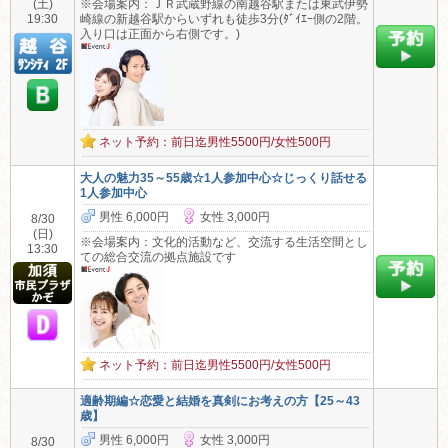
(土)
※会場案内：ＪＲ武蔵野線の南越谷駅または東武伊勢
19:30
崎線の新越谷駅からいずれも徒歩3分(ﾀﾞｲｴｰ側の2階。
入り口は正面から右側です。)
ネット予約：前日迄男性5500円/女性500円
大人の魅力35～55歳☆1人参加中心☆じっくり話せる
1人参加中心
男性 6,000円
女性 3,000円
8/30
(日)
※会場案内：文化的活動など、交流する生活空間とし
13:30
ての総合交流の拠点施設です
ネット予約：前日迄男性5500円/女性500円
適齢期編☆恋愛と結婚を真剣にお考えの方【25～43
歳】
男性 6,000円
女性 3,000円
8/30