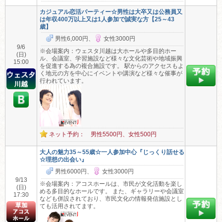
カジュアル恋活パーティー☆男性は大卒又は公務員又
は年収400万以上又は1人参加で誠実な方【25～43
歳】
男性6,000円、
女性3000円
9/6
※会場案内：ウェスタ川越は大ホールや多目的ホー
(日)
ル、会議室、学習施設など様々な文化芸術や地域振興
15:00
を促進する為の複合施設です。 駅からのアクセスもよ
く地元の方を中心にイベントや講演など様々な催事が
行われています。
ネット予約： 男性5500円、女性500円
大人の魅力35～55歳☆一人参加中心『じっくり話せる
☆理想の出会い』
男性6000円、
女性3000円
9/13
※会場案内：アコスホールは、市民が文化活動を楽し
(日)
める多目的なホールです。 また、ギャラリーや会議室
17:30
なども併設されており、市民文化の情報発信施設とし
ても活用されてます。