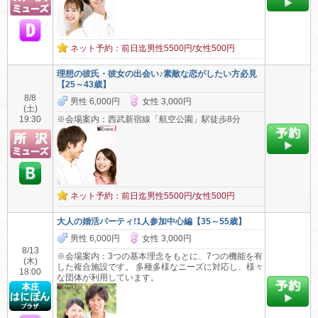
ネット予約：前日迄男性5500円/女性500円
理想の彼氏・彼女の出会い♪素敵な恋がしたい方必見
【25～43歳】
8/8
男性 6,000円
女性 3,000円
(土)
19:30
※会場案内：西武新宿線「航空公園」駅徒歩8分
ネット予約：前日迄男性5500円/女性500円
大人の婚活パーティ!1人参加中心編【35～55歳】
男性 6,000円
女性 3,000円
8/13
※会場案内：3つの基本理念をもとに、7つの機能を有
(木)
した複合施設です。 多種多様なニーズに対応し、様々
18:00
な団体が利用しています。