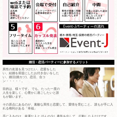
婚活・恋活パーティーに参加するメリット
異性の友達を見つけたい、恋愛をした
い、結婚を前提にしたお付き合いをした
い、婚活(婚カツ)、恋活、合コ
ン・・・・・。
目的は、様々です。 でも、たった一度の
人生を楽しく、心豊かに過ごしたいと誰
もが願います。
その原点にあるのが、素敵な異性と恋愛して、愛情を育むこと。 誰もが手に入
れる権利がある「幸福」
手に入るのは、幸運な人と ほんの少し勇気を出して、行動した人だけです。