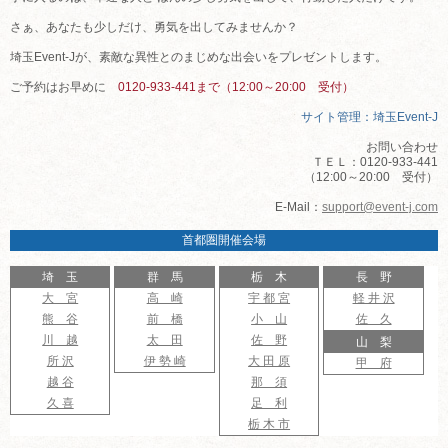
さぁ、あなたも少しだけ、勇気を出してみませんか？
埼玉Event-Jが、素敵な異性とのまじめな出会いをプレゼントします。
ご予約はお早めに
0120-933-441まで（12:00～20:00 受付）
サイト管理：埼玉Event-J
お問い合わせ
ＴＥＬ：0120-933-441
（12:00～20:00 受付）
E-Mail：
support@event-j.com
首都圏開催会場
埼 玉
群 馬
栃 木
長 野
大 宮
高 崎
宇 都 宮
軽 井 沢
熊 谷
前 橋
小 山
佐 久
川 越
太 田
佐 野
山 梨
所 沢
伊 勢 崎
大 田 原
甲 府
越 谷
那 須
久 喜
足 利
栃 木 市