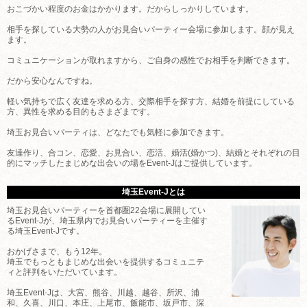
おこづかい程度のお金はかかります。だからしっかりしています。
相手を探している大勢の人がお見合いパーティー会場に参加します。顔が見え
ます。
コミュニケーションが取れますから、ご自身の感性でお相手を判断できます。
だから安心なんですね。
軽い気持ちで広く友達を求める方、交際相手を探す方、結婚を前提にしている
方、異性を求める目的もさまざまです。
埼玉お見合いパーティは、どなたでも気軽に参加できます。
友達作り、合コン、恋愛、お見合い、恋活、婚活(婚かつ)、結婚とそれぞれの目
的にマッチしたまじめな出会いの場をEvent-Jはご提供しています。
埼玉Event-Jとは
埼玉お見合いパーティーを首都圏22会場に展開してい
るEvent-Jが、埼玉県内でお見合いパーティーを主催す
る埼玉Event-Jです。
おかげさまで、もう12年。
埼玉でもっともまじめな出会いを提供するコミュニテ
ィと評判をいただいています。
埼玉Event-Jは、大宮、熊谷、川越、越谷、所沢、浦
和、久喜、川口、本庄、上尾市、飯能市、坂戸市、深