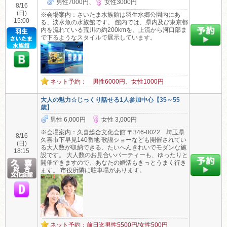
男性7000円、
女性3000円
8/16
(日)
※会場案内：さいたま水族館は羽生水郷公園内にあ
15:00
る、淡水魚の水族館です。 館内では、県内及び東京都
内を流れている荒川の約200kmを、上流から河口部ま
で下るようなスタイルで展示しています。
ネット予約： 男性6000円、女性1000円
大人の魅力☆じっくり話せる1人参加中心【35～55
歳】
男性 6,000円
女性 3,000円
※会場案内：久喜総合文化会館 〒346-0022 埼玉県
8/16
久喜市下早見140番地 歌謡ショーなども開催されてい
(日)
る大人数が収納できる、たいへんきれいでモダンな施
18:15
設です。 大人数のお見合いパーティーも、ゆったりと
開催できますので、あなたの婚活もきっとうまく行き
ます。 市役所隣に駐車場があります。
ネット予約：前日迄男性5500円/女性500円