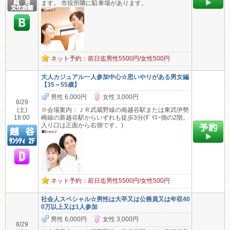
ます。 市役所隣に駐車場があります。
ネット予約：前日迄男性5500円/女性500円
大人カジュアル一人参加中心☆思いやりがある男女編
【35～55歳】
男性 6,000円
女性 3,000円
8/29
(土)
※会場案内：ＪＲ武蔵野線の南越谷駅または東武伊勢
18:00
崎線の新越谷駅からいずれも徒歩3分(ﾀﾞｲｴｰ側の2階。
入り口は正面から右側です。)
ネット予約：前日迄男性5500円/女性500円
社会人スペシャル☆男性は大卒又は公務員又は年収40
0万以上又は1人参加
男性 6,000円
女性 3,000円
8/29