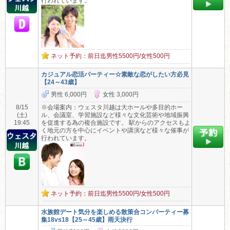
行われています。
ネット予約：前日迄男性5500円/女性500円
カジュアル恋活パーティー☆素敵な恋がしたい方必見
【24～43歳】
男性 6,000円
女性 3,000円
8/15
※会場案内：ウェスタ川越は大ホールや多目的ホー
(土)
ル、会議室、学習施設など様々な文化芸術や地域振興
19:45
を促進する為の複合施設です。 駅からのアクセスもよ
く地元の方を中心にイベントや講演など様々な催事が
行われています。
ネット予約：前日迄男性5500円/女性500円
水族館デート気分を楽しめる散策合コンパーティー募
集18vs18【25～45歳】雨天決行