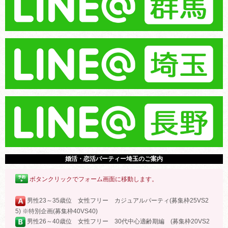
婚活・恋活パーティー埼玉のご案内
ボタンクリックでフォーム画面に移動します。
男性23～35歳位 女性フリー カジュアルパーティ(募集枠25VS2
5) ※特別企画(募集枠40VS40)
男性26～40歳位 女性フリー 30代中心適齢期編 (募集枠20VS2