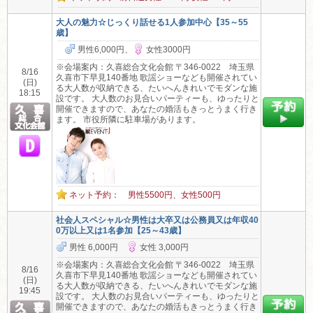
大人の魅力☆じっくり話せる1人参加中心【35～55
歳】
男性6,000円、
女性3000円
※会場案内：久喜総合文化会館 〒346-0022 埼玉県
8/16
久喜市下早見140番地 歌謡ショーなども開催されてい
(日)
る大人数が収納できる、たいへんきれいでモダンな施
18:15
設です。 大人数のお見合いパーティーも、ゆったりと
開催できますので、あなたの婚活もきっとうまく行き
ます。 市役所隣に駐車場があります。
ネット予約： 男性5500円、女性500円
社会人スペシャル☆男性は大卒又は公務員又は年収40
0万以上又は1名参加【25～43歳】
男性 6,000円
女性 3,000円
※会場案内：久喜総合文化会館 〒346-0022 埼玉県
8/16
久喜市下早見140番地 歌謡ショーなども開催されてい
(日)
る大人数が収納できる、たいへんきれいでモダンな施
19:45
設です。 大人数のお見合いパーティーも、ゆったりと
開催できますので、あなたの婚活もきっとうまく行き