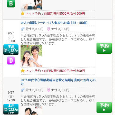
ネット予約：前日迄男性5500円/女性500円
大人の婚活パーティ!1人参加中心編【35～55歳】
男性 6,000円
女性 3,000円
9/27
※会場案内：3つの基本理念をもとに、7つの機能を有
(日)
した複合施設です。 多種多様なニーズに対応し、様々
18:00
な団体が利用しています。
ネット予約：前日迄男性5500円/女性500円
20代30代中心適齢期編☆恋愛と結婚を真剣にお考えの
方
男性 6,000円
女性 3,000円
9/27
(日)
※会場案内：3つの基本理念をもとに、7つの機能を有
19:30
した複合施設です。 多種多様なニーズに対応し、様々
な団体が利用しています。