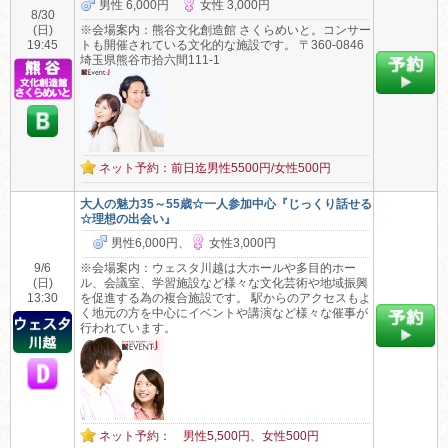
男性 6,000円
女性 3,000円
8/30
(日)
※会場案内：熊谷文化創造館 さくらめいと。コンサー
19:45
トも開催されている文化的な施設です。 〒360-0846
埼玉県熊谷市拾六間111-1
ネット予約：前日迄男性5500円/女性500円
大人の魅力35～55歳☆一人参加中心『じっくり話せる
☆理想の出会い』
男性6,000円、
女性3,000円
9/6
※会場案内：ウェスタ川越は大ホールや多目的ホー
(日)
ル、会議室、学習施設など様々な文化芸術や地域振興
13:30
を促進する為の複合施設です。 駅からのアクセスもよ
く地元の方を中心にイベントや講演など様々な催事が
行われています。
ネット予約： 男性5,500円、女性500円