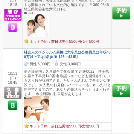
(日)
※会場案内：熊谷文化創造館 さくらめいと。コンサー
18:15
トも開催されている文化的な施設です。 〒360-0846
埼玉県熊谷市拾六間111-1
ネット予約：前日迄男性5500円/女性500円
社会人スペシャル☆男性は大卒又は公務員又は年収40
0万以上又は1名参加【25～43歳】
男性 6,000円
女性 3,000円
※会場案内：久喜総合文化会館 〒346-0022 埼玉県
10/11
久喜市下早見140番地 歌謡ショーなども開催されてい
(日)
る大人数が収納できる、たいへんきれいでモダンな施
19:45
設です。 大人数のお見合いパーティーも、ゆったりと
開催できますので、あなたの婚活もきっとうまく行き
ます。 市役所隣に駐車場があります。
ネット予約：前日迄男性5500円/女性500円