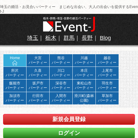
埼玉の婚活・お見合いパーティー まじめな出会い、大人の出会いを提供するEven
t-J
埼玉
｜
栃木
｜
群馬
｜
長野
｜
Blog
Home
大宮
熊谷
川越
越谷
パーティー
パーティー
パーティー
パーティー
所沢
久喜
川口
本庄
上尾市
パーティー
パーティー
パーティー
パーティー
パーティー
飯能市
坂戸市
深谷市
東松山市
羽生市
パーティー
パーティー
パーティー
パーティー
パーティー
加須市
行田市
入間市
滑川町(森林
草加市
パーティー
パーティー
パーティー
公園)
パーティー
パーティー
新規会員登録
ログイン