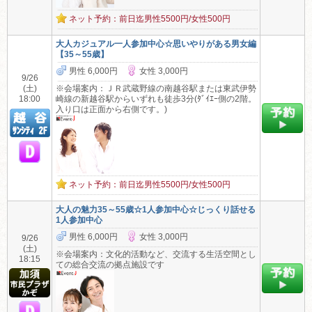
ネット予約：前日迄男性5500円/女性500円
大人カジュアル一人参加中心☆思いやりがある男女編
【35～55歳】
男性 6,000円
女性 3,000円
9/26
(土)
※会場案内：ＪＲ武蔵野線の南越谷駅または東武伊勢
18:00
崎線の新越谷駅からいずれも徒歩3分(ﾀﾞｲｴｰ側の2階。
入り口は正面から右側です。)
ネット予約：前日迄男性5500円/女性500円
大人の魅力35～55歳☆1人参加中心☆じっくり話せる
1人参加中心
男性 6,000円
女性 3,000円
9/26
(土)
※会場案内：文化的活動など、交流する生活空間とし
18:15
ての総合交流の拠点施設です