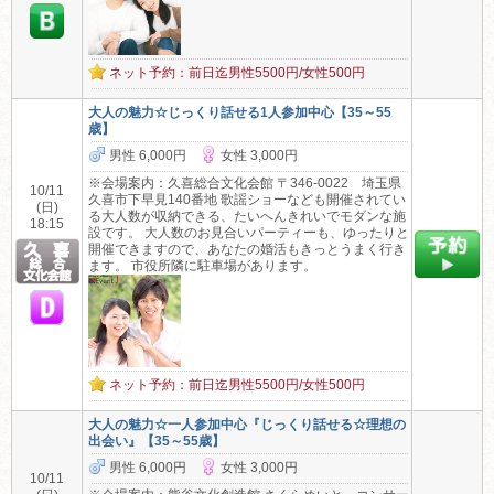
ネット予約：前日迄男性5500円/女性500円
大人の魅力☆じっくり話せる1人参加中心【35～55
歳】
男性 6,000円
女性 3,000円
※会場案内：久喜総合文化会館 〒346-0022 埼玉県
10/11
久喜市下早見140番地 歌謡ショーなども開催されてい
(日)
る大人数が収納できる、たいへんきれいでモダンな施
18:15
設です。 大人数のお見合いパーティーも、ゆったりと
開催できますので、あなたの婚活もきっとうまく行き
ます。 市役所隣に駐車場があります。
ネット予約：前日迄男性5500円/女性500円
大人の魅力☆一人参加中心『じっくり話せる☆理想の
出会い』【35～55歳】
男性 6,000円
女性 3,000円
10/11