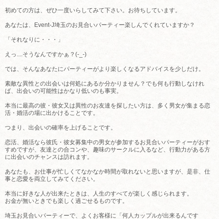
初めての方は、ぜひ一度いらしてみて下さい。お待ちしています。
あなたは、Event-J埼玉のお見合いパーティー楽しんでくれていますか？
「それなりに・・・」
えっ....そうなんですかぁ？(-_-)
では、そんなあなたにパーティーがより楽しくなるアドバイスを少しだけ。
素敵な異性との出会いは何処にあるか分かりません？でも何も行動しなけれ
ば、出会いの可能性はかなり低いのも事実。
本当に最高の彼・彼女又は異性のお友達を探したい方は、多く男女が集まる恋
活・婚活の場に出かけることです。
つまり、出会いの確率を上げることです。
恋活、婚活なら彼氏・彼女募集中の男女が参加するお見合いパーティーがおす
すめですが、友達との合コンや、趣味のサークルに入るなど、行動力がある方
に出会いのチャンスは訪れます。
あなたも、お仕事が忙しくてなかなか時間が取れないと思いますが、是非、仕
事と恋愛を両立してみてください。
本当に好きな人が出来たときは、人生のすべてが楽しく感じられます。
お金が無いときでも楽しく過ごせるものです。
埼玉お見合いパーティーで、よくお客様に「何人カップルが出来るんです