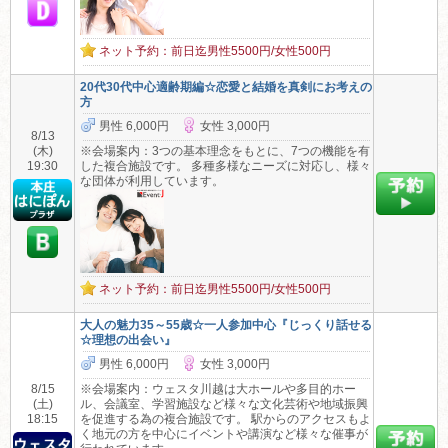
ネット予約：前日迄男性5500円/女性500円
20代30代中心適齢期編☆恋愛と結婚を真剣にお考えの
方
男性 6,000円
女性 3,000円
8/13
(木)
※会場案内：3つの基本理念をもとに、7つの機能を有
19:30
した複合施設です。 多種多様なニーズに対応し、様々
な団体が利用しています。
ネット予約：前日迄男性5500円/女性500円
大人の魅力35～55歳☆一人参加中心『じっくり話せる
☆理想の出会い』
男性 6,000円
女性 3,000円
8/15
※会場案内：ウェスタ川越は大ホールや多目的ホー
(土)
ル、会議室、学習施設など様々な文化芸術や地域振興
18:15
を促進する為の複合施設です。 駅からのアクセスもよ
く地元の方を中心にイベントや講演など様々な催事が