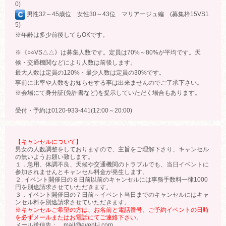
0)
男性32～45歳位 女性30～43位 マリアージュ編 (募集枠15VS1
5)
※年齢は多少前後してもOKです。
※《○○VS△△》は募集人数です。定員は70%～80%が平均です。天
候・交通機関などにより人数は前後します。
最大人数は定員の120%・最少人数は定員の30%です。
事前に比率や人数をお知らせする事は出来ませんのでご了承下さい。
※会場にて身分証(免許書など)を提示していただく場合もあります。
受付・予約は0120-933-441(12:00～20:00)
【キャンセルについて】
男女の人数調整をしておりますので、主旨をご理解下さり、キャンセル
の無いようお願い致します。
１．急用、体調不良、天候や交通機関のトラブルでも、当日イベントに
参加されませんとキャンセル料金が発生します。
２. イベント開催日の８日前以前のキャンセルには事務手数料一律1000
円を別途請求させていただきます。
３．イベント開催日の７日前～イベント当日までのキャンセルにはキャ
ンセル料を別途請求させていただきます。
※キャンセルご希望の方は、お名前と電話番号、ご予約イベントの日時
を必ずメールまたはお電話にてご連絡下さい。
メール送信先： mail@event-j.com