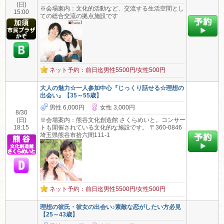
(日)
※会場案内：文化的活動など、交流する生活空間とし
15:00
ての総合交流の拠点施設です
ネット予約：前日迄男性5500円/女性500円
大人の魅力☆一人参加中心『じっくり話せる☆理想の
出会い』【35～55歳】
男性 6,000円
女性 3,000円
8/30
(日)
※会場案内：熊谷文化創造館 さくらめいと。コンサー
18:15
トも開催されている文化的な施設です。 〒360-0846
埼玉県熊谷市拾六間111-1
ネット予約：前日迄男性5500円/女性500円
理想の彼氏・彼女の出会い♪素敵な恋がしたい方必見
【25～43歳】