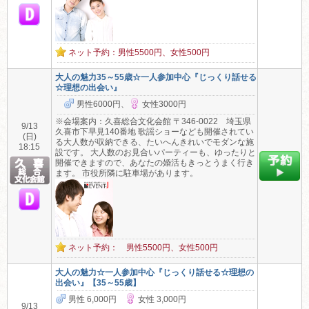
ネット予約：男性5500円、女性500円
大人の魅力35～55歳☆一人参加中心『じっくり話せる
☆理想の出会い』
男性6000円、
女性3000円
※会場案内：久喜総合文化会館 〒346-0022 埼玉県
9/13
久喜市下早見140番地 歌謡ショーなども開催されてい
(日)
る大人数が収納できる、たいへんきれいでモダンな施
18:15
設です。 大人数のお見合いパーティーも、ゆったりと
開催できますので、あなたの婚活もきっとうまく行き
ます。 市役所隣に駐車場があります。
ネット予約： 男性5500円、女性500円
大人の魅力☆一人参加中心『じっくり話せる☆理想の
出会い』【35～55歳】
男性 6,000円
女性 3,000円
9/13