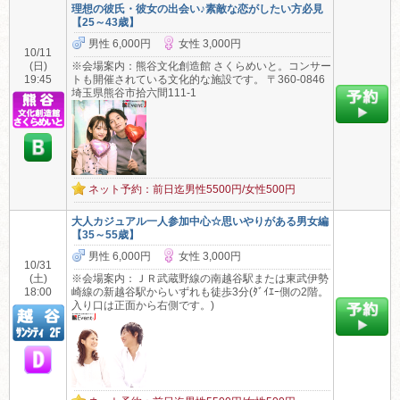
理想の彼氏・彼女の出会い♪素敵な恋がしたい方必見
【25～43歳】
男性 6,000円
女性 3,000円
10/11
(日)
※会場案内：熊谷文化創造館 さくらめいと。コンサー
19:45
トも開催されている文化的な施設です。 〒360-0846
埼玉県熊谷市拾六間111-1
ネット予約：前日迄男性5500円/女性500円
大人カジュアル一人参加中心☆思いやりがある男女編
【35～55歳】
男性 6,000円
女性 3,000円
10/31
(土)
※会場案内：ＪＲ武蔵野線の南越谷駅または東武伊勢
18:00
崎線の新越谷駅からいずれも徒歩3分(ﾀﾞｲｴｰ側の2階。
入り口は正面から右側です。)