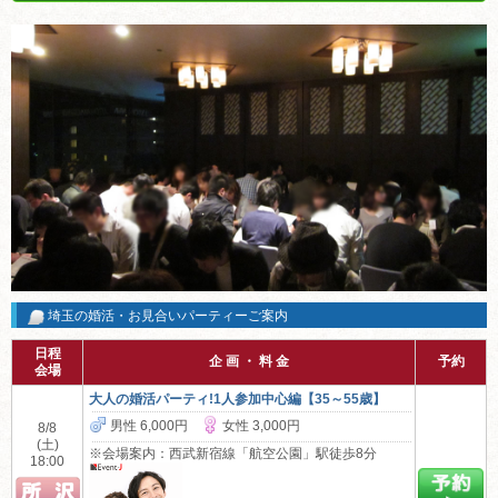
埼玉の婚活・お見合いパーティーご案内
日程
企 画 ・ 料 金
予約
会場
大人の婚活パーティ!1人参加中心編【35～55歳】
男性 6,000円
女性 3,000円
8/8
(土)
※会場案内：西武新宿線「航空公園」駅徒歩8分
18:00