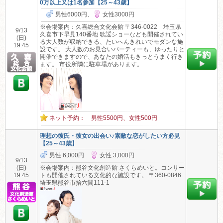
0万以上又は1名参加【25～43歳】
男性6000円、
女性3000円
※会場案内：久喜総合文化会館 〒346-0022 埼玉県
9/13
久喜市下早見140番地 歌謡ショーなども開催されてい
(日)
る大人数が収納できる、たいへんきれいでモダンな施
19:45
設です。 大人数のお見合いパーティーも、ゆったりと
開催できますので、あなたの婚活もきっとうまく行き
ます。 市役所隣に駐車場があります。
ネット予約： 男性5500円、女性500円
理想の彼氏・彼女の出会い♪素敵な恋がしたい方必見
【25～43歳】
男性 6,000円
女性 3,000円
9/13
(日)
※会場案内：熊谷文化創造館 さくらめいと。コンサー
19:45
トも開催されている文化的な施設です。 〒360-0846
埼玉県熊谷市拾六間111-1