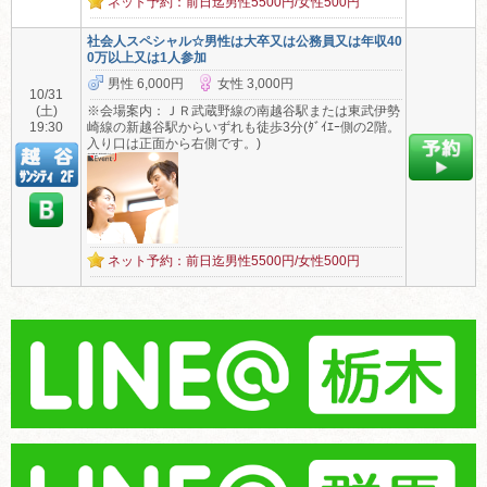
ネット予約：前日迄男性5500円/女性500円
社会人スペシャル☆男性は大卒又は公務員又は年収40
0万以上又は1人参加
男性 6,000円
女性 3,000円
10/31
(土)
※会場案内：ＪＲ武蔵野線の南越谷駅または東武伊勢
19:30
崎線の新越谷駅からいずれも徒歩3分(ﾀﾞｲｴｰ側の2階。
入り口は正面から右側です。)
ネット予約：前日迄男性5500円/女性500円