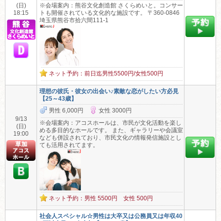
(日)
※会場案内：熊谷文化創造館 さくらめいと。コンサー
18:15
トも開催されている文化的な施設です。 〒360-0846
埼玉県熊谷市拾六間111-1
ネット予約：前日迄男性5500円/女性500円
理想の彼氏・彼女の出会い♪素敵な恋がしたい方必見
【25～43歳】
男性 6,000円
女性 3000円
9/13
※会場案内：アコスホールは、市民が文化活動を楽し
(日)
める多目的なホールです。 また、ギャラリーや会議室
19:00
なども併設されており、市民文化の情報発信施設とし
ても活用されてます。
ネット予約：男性 5500円 女性 500円
社会人スペシャル☆男性は大卒又は公務員又は年収40