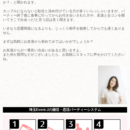
か？」と聞かれます。
カップルにならないと駄目と決め付けている方が多くいらっしゃいますが、パ
ーティー終了後に食事に行ってからお付き合いされた方や、友達と合コンを開
いてそこで出会った!と言う話は良く聞きます。
いきなり恋愛関係になるよりも、じっくり相手を観察してからでも遅くありま
せん。
まずは気軽にお友達から初めてみてはいかがでしょうか？
お友達からが一番良い出会いがあると思いますよ。
また何か質問などがございましたら、お気軽にスタッフに声をかけてください
ね。
埼玉Event-Jの婚活・恋活パーティーシステム