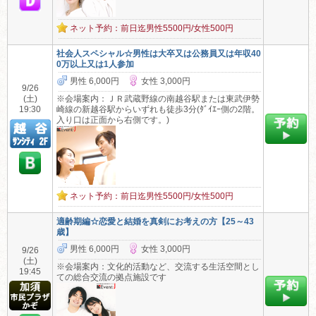
ネット予約：前日迄男性5500円/女性500円
社会人スペシャル☆男性は大卒又は公務員又は年収40
0万以上又は1人参加
男性 6,000円
女性 3,000円
9/26
(土)
※会場案内：ＪＲ武蔵野線の南越谷駅または東武伊勢
19:30
崎線の新越谷駅からいずれも徒歩3分(ﾀﾞｲｴｰ側の2階。
入り口は正面から右側です。)
ネット予約：前日迄男性5500円/女性500円
適齢期編☆恋愛と結婚を真剣にお考えの方【25～43
歳】
男性 6,000円
女性 3,000円
9/26
(土)
※会場案内：文化的活動など、交流する生活空間とし
19:45
ての総合交流の拠点施設です