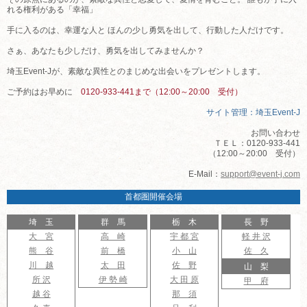
れる権利がある「幸福」
手に入るのは、幸運な人と ほんの少し勇気を出して、行動した人だけです。
さぁ、あなたも少しだけ、勇気を出してみませんか？
埼玉Event-Jが、素敵な異性とのまじめな出会いをプレゼントします。
ご予約はお早めに
0120-933-441まで（12:00～20:00 受付）
サイト管理：埼玉Event-J
お問い合わせ
ＴＥＬ：0120-933-441
（12:00～20:00 受付）
E-Mail：
support@event-j.com
首都圏開催会場
埼 玉
群 馬
栃 木
長 野
大 宮
高 崎
宇 都 宮
軽 井 沢
熊 谷
前 橋
小 山
佐 久
川 越
太 田
佐 野
山 梨
所 沢
伊 勢 崎
大 田 原
甲 府
越 谷
那 須