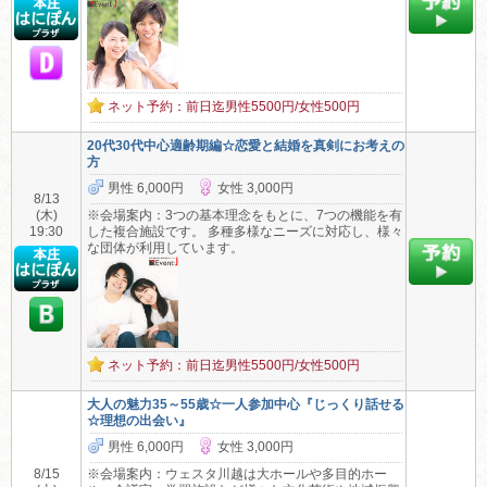
ネット予約：前日迄男性5500円/女性500円
20代30代中心適齢期編☆恋愛と結婚を真剣にお考えの
方
男性 6,000円
女性 3,000円
8/13
(木)
※会場案内：3つの基本理念をもとに、7つの機能を有
19:30
した複合施設です。 多種多様なニーズに対応し、様々
な団体が利用しています。
ネット予約：前日迄男性5500円/女性500円
大人の魅力35～55歳☆一人参加中心『じっくり話せる
☆理想の出会い』
男性 6,000円
女性 3,000円
8/15
※会場案内：ウェスタ川越は大ホールや多目的ホー