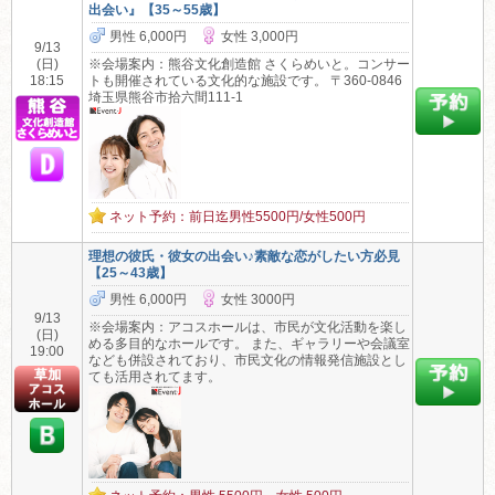
出会い』【35～55歳】
男性 6,000円
女性 3,000円
9/13
(日)
※会場案内：熊谷文化創造館 さくらめいと。コンサー
18:15
トも開催されている文化的な施設です。 〒360-0846
埼玉県熊谷市拾六間111-1
ネット予約：前日迄男性5500円/女性500円
理想の彼氏・彼女の出会い♪素敵な恋がしたい方必見
【25～43歳】
男性 6,000円
女性 3000円
9/13
※会場案内：アコスホールは、市民が文化活動を楽し
(日)
める多目的なホールです。 また、ギャラリーや会議室
19:00
なども併設されており、市民文化の情報発信施設とし
ても活用されてます。