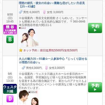
理想の彼氏・彼女の出会い♪素敵な恋がしたい方必見
【25～43歳】
男性 6,000円
女性 3,000円
8/30
(日)
※会場案内：熊谷文化創造館 さくらめいと。コンサー
19:45
トも開催されている文化的な施設です。 〒360-0846
埼玉県熊谷市拾六間111-1
ネット予約：前日迄男性5500円/女性500円
大人の魅力35～55歳☆一人参加中心『じっくり話せる
☆理想の出会い』
男性6,000円、
女性3,000円
9/6
※会場案内：ウェスタ川越は大ホールや多目的ホー
(日)
ル、会議室、学習施設など様々な文化芸術や地域振興
13:30
を促進する為の複合施設です。 駅からのアクセスもよ
く地元の方を中心にイベントや講演など様々な催事が
行われています。