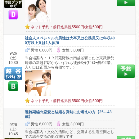
ネット予約：前日迄男性5500円/女性500円
社会人スペシャル☆男性は大卒又は公務員又は年収40
0万以上又は1人参加
男性 6,000円
女性 3,000円
9/26
(土)
※会場案内：ＪＲ武蔵野線の南越谷駅または東武伊勢
19:30
崎線の新越谷駅からいずれも徒歩3分(ﾀﾞｲｴｰ側の2階。
入り口は正面から右側です。)
ネット予約：前日迄男性5500円/女性500円
適齢期編☆恋愛と結婚を真剣にお考えの方【25～43
歳】
男性 6,000円
女性 3,000円
9/26
(土)
※会場案内：文化的活動など、交流する生活空間とし
19:45
ての総合交流の拠点施設です