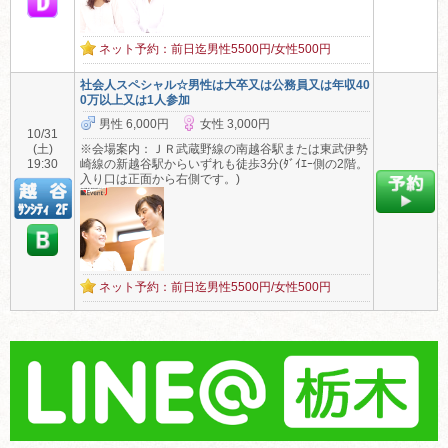
ネット予約：前日迄男性5500円/女性500円
社会人スペシャル☆男性は大卒又は公務員又は年収40
0万以上又は1人参加
男性 6,000円
女性 3,000円
10/31
(土)
※会場案内：ＪＲ武蔵野線の南越谷駅または東武伊勢
19:30
崎線の新越谷駅からいずれも徒歩3分(ﾀﾞｲｴｰ側の2階。
入り口は正面から右側です。)
ネット予約：前日迄男性5500円/女性500円