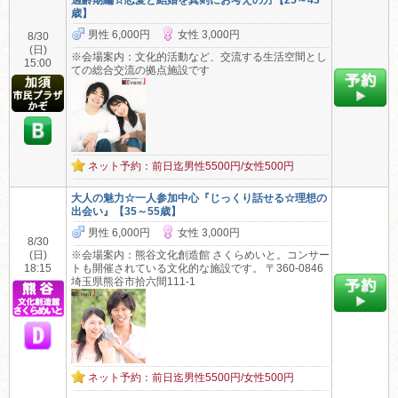
適齢期編☆恋愛と結婚を真剣にお考えの方【25～43
歳】
男性 6,000円
女性 3,000円
8/30
(日)
※会場案内：文化的活動など、交流する生活空間とし
15:00
ての総合交流の拠点施設です
ネット予約：前日迄男性5500円/女性500円
大人の魅力☆一人参加中心『じっくり話せる☆理想の
出会い』【35～55歳】
男性 6,000円
女性 3,000円
8/30
(日)
※会場案内：熊谷文化創造館 さくらめいと。コンサー
18:15
トも開催されている文化的な施設です。 〒360-0846
埼玉県熊谷市拾六間111-1
ネット予約：前日迄男性5500円/女性500円