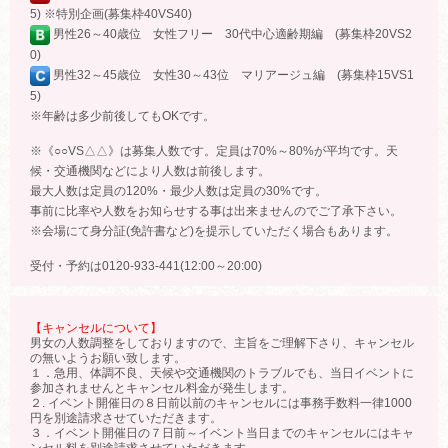
5) ※特別企画(募集枠40VS40)
男性26～40歳位 女性フリー 30代中心適齢期編 (募集枠20VS2
0)
男性32～45歳位 女性30～43位 マリアージュ編 (募集枠15VS1
5)
※年齢は多少前後してもOKです。
※《○○VS△△》は募集人数です。定員は70%～80%が平均です。天
候・交通機関などにより人数は前後します。
最大人数は定員の120%・最少人数は定員の30%です。
事前に比率や人数をお知らせする事は出来ませんのでご了承下さい。
※会場にて身分証(免許書など)を提示していただく場合もあります。
受付・予約は0120-933-441(12:00～20:00)
【キャンセルについて】
男女の人数調整をしておりますので、主旨をご理解下さり、キャンセル
の無いようお願い致します。
１．急用、体調不良、天候や交通機関のトラブルでも、当日イベントに
参加されませんとキャンセル料金が発生します。
２. イベント開催日の８日前以前のキャンセルには事務手数料一律1000
円を別途請求させていただきます。
３．イベント開催日の７日前～イベント当日までのキャンセルにはキャ
ンセル料を別途請求させていただきます。