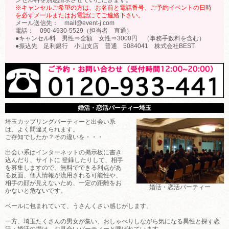
※キャンセルご希望の方は、お名前と電話番号、ご予約イベントの日時
を必ずメールまたはお電話にてご連絡下さい。
メール送信先： mail@event-j.com
電話： 090-4930-5529（担当者 直通）
●キャンセル料 男性⇒全額 女性⇒3000円 （事務手数料を含む）
●振込先 足利銀行 小山支店 普通 5084041 株式会社BEST
婚活・恋活パーティー埼玉
埼玉カップリングパーティーと出会い系
は、よく間違えられます。
ご存知でしたか？その違いを・・・
出会い系はインターネットの掲示板に書き
込んだり、サイトに 登録したりして、相手
を募集しますので、無料でできる利点があ
る反面、個人情報が流用される可能性や、
相手の顔が見えないため、一定の距離をお
婚活・恋活パーティー
かないと危ないです。
ベールに包まれていて、うさんくさい感じがします。
一方、埼玉たくさんの男女が集い、おしゃべりしながら気になる異性と探す恋
活・婚活の場は、お見合いパーティーと呼ばれています。