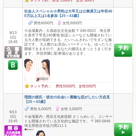
ネット予約：男性 5500円 女性 500円
社会人スペシャル☆男性は大卒又は公務員又は年収40
0万以上又は1名参加【25～43歳】
男性6000円、
女性3000円
※会場案内：久喜総合文化会館 〒346-0022 埼玉県
9/13
久喜市下早見140番地 歌謡ショーなども開催されてい
(日)
る大人数が収納できる、たいへんきれいでモダンな施
19:45
設です。 大人数のお見合いパーティーも、ゆったりと
開催できますので、あなたの婚活もきっとうまく行き
ます。 市役所隣に駐車場があります。
ネット予約： 男性5500円、女性500円
理想の彼氏・彼女の出会い♪素敵な恋がしたい方必見
【25～43歳】
男性 6,000円
女性 3,000円
9/13
(日)
※会場案内：熊谷文化創造館 さくらめいと。コンサー
19:45
トも開催されている文化的な施設です。 〒360-0846
埼玉県熊谷市拾六間111-1