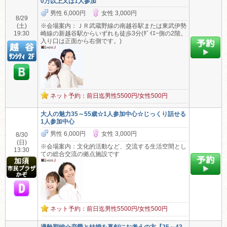
0万以上又は1人参加
男性 6,000円
女性 3,000円
8/29
(土)
※会場案内：ＪＲ武蔵野線の南越谷駅または東武伊勢
19:30
崎線の新越谷駅からいずれも徒歩3分(ﾀﾞｲｴｰ側の2階。
入り口は正面から右側です。)
ネット予約：前日迄男性5500円/女性500円
大人の魅力35～55歳☆1人参加中心☆じっくり話せる
1人参加中心
男性 6,000円
女性 3,000円
8/30
(日)
※会場案内：文化的活動など、交流する生活空間とし
13:30
ての総合交流の拠点施設です
ネット予約：前日迄男性5500円/女性500円