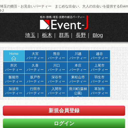
埼玉の婚活・お見合いパーティー まじめな出会い、大人の出会いを提供するEven
t-J
埼玉
｜
栃木
｜
群馬
｜
長野
｜
Blog
Home
大宮
熊谷
川越
越谷
パーティー
パーティー
パーティー
パーティー
所沢
久喜
川口
本庄
上尾市
パーティー
パーティー
パーティー
パーティー
パーティー
飯能市
坂戸市
深谷市
東松山市
羽生市
パーティー
パーティー
パーティー
パーティー
パーティー
加須市
行田市
入間市
滑川町(森林
草加市
パーティー
パーティー
パーティー
公園)
パーティー
パーティー
新規会員登録
ログイン