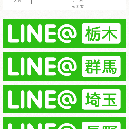
久 喜
足 利
栃 木 市