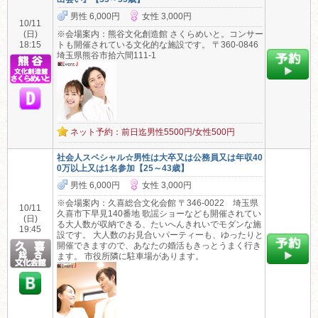
男性 6,000円
女性 3,000円
10/11
(日)
※会場案内：熊谷文化創造館 さくらめいと。コンサー
18:15
トも開催されている文化的な施設です。 〒360-0846
埼玉県熊谷市拾六間111-1
ネット予約：前日迄男性5500円/女性500円
社会人スペシャル☆男性は大卒又は公務員又は年収40
0万以上又は1名参加【25～43歳】
男性 6,000円
女性 3,000円
※会場案内：久喜総合文化会館 〒346-0022 埼玉県
10/11
久喜市下早見140番地 歌謡ショーなども開催されてい
(日)
る大人数が収納できる、たいへんきれいでモダンな施
19:45
設です。 大人数のお見合いパーティーも、ゆったりと
開催できますので、あなたの婚活もきっとうまく行き
ます。 市役所隣に駐車場があります。