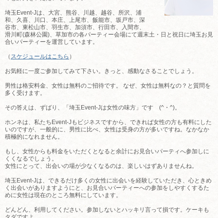
埼玉Event-Jは、大宮、熊谷、川越、越谷、所沢、浦
和、久喜、川口、本庄、上尾市、飯能市、坂戸市、深
谷市、東松山市、羽生市、加須市、行田市、入間市、
滑川町(森林公園)、草加市の各パーティー会場にて週末土・日と祝日に埼玉お見
合いパーティーを運営しています。
（
スケジュールはこちら
）
お気軽に一度ご参加してみて下さい。きっと、感動なさることでしょう。
男性は格安料金、女性は無料のご招待です。 なぜ、女性は無料なの？と質問を
多く受けます。
その答えは、ずばり、「埼玉Event-Jは女性の味方」です (^・^)。
ホンネは、私たちEvent-Jもビジネスですから、できれば女性の方も有料にした
いのですが、一般的に、男性に比べ、女性は受身の方が多いですね。なかなか
積極的になれません。
もし、女性からも料金をいただくとなると余計にお見合いパーティへ参加しに
くくなるでしょう。
女性にとって、出会いの場が少なくなるのは、楽しいはずありませんね。
埼玉Event-Jは、できるだけ多くの女性に出会いを経験していただき、心ときめ
く出会いがありますようにと、お見合いパーティーへの参加をしやすくするた
めに女性は現在のところ無料にしています。
どんどん、利用してください。参加しないとハッキリ言って損です。ケーキも
タダですよ。