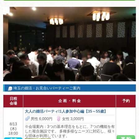
埼玉の婚活・お見合いパーティーご案内
日程
企 画 ・ 料 金
予約
会場
大人の婚活パーティ!1人参加中心編【35～55歳】
男性 6,000円
女性 3,000円
8/13
※会場案内：3つの基本理念をもとに、7つの機能を有
(木)
した複合施設です。 多種多様なニーズに対応し、様々
18:00
な団体が利用しています。