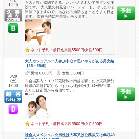
(日)
る大人数が収納できる、たいへんきれいでモダンな施
19:45
設です。 大人数のお見合いパーティーも、ゆったりと
開催できますので、あなたの婚活もきっとうまく行き
ます。 市役所隣に駐車場があります。
ネット予約：前日迄男性5500円/女性500円
大人カジュアル一人参加中心☆思いやりがある男女編
【35～55歳】
男性 6,000円
女性 3,000円
8/29
(土)
※会場案内：ＪＲ武蔵野線の南越谷駅または東武伊勢
18:00
崎線の新越谷駅からいずれも徒歩3分(ﾀﾞｲｴｰ側の2階。
入り口は正面から右側です。)
ネット予約：前日迄男性5500円/女性500円
社会人スペシャル☆男性は大卒又は公務員又は年収40