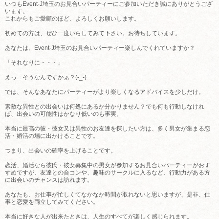
いつもEvent-J埼玉のお見合いパーティーにご参加いただき誠にありがとうござ
います。
これからもご愛顧のほど、よろしくお願いします。
初めての方は、ぜひ一度いらしてみて下さい。お待ちしています。
あなたは、Event-J埼玉のお見合いパーティー楽しんでくれていますか？
「それなりに・・・」
えっ....そうなんですかぁ？(-_-)
では、そんなあなたにパーティーがより楽しくなるアドバイスを少しだけ。
素敵な異性との出会いは何処にあるか分かりません？でも何も行動しなけれ
ば、出会いの可能性はかなり低いのも事実。
本当に最高の彼・彼女又は異性のお友達を探したい方は、多く男女が集まる恋
活・婚活の場に出かけることです。
つまり、出会いの確率を上げることです。
恋活、婚活なら彼氏・彼女募集中の男女が参加するお見合いパーティーがおす
すめですが、友達との合コンや、趣味のサークルに入るなど、行動力がある方
に出会いのチャンスは訪れます。
あなたも、お仕事が忙しくてなかなか時間が取れないと思いますが、是非、仕
事と恋愛を両立してみてください。
本当に好きな人が出来たときは、人生のすべてが楽しく感じられます。