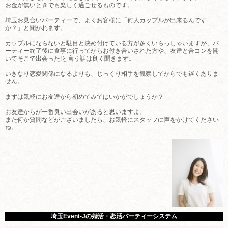
お金が無いときでも楽しく過ごせるものです。
埼玉お見合いパーティーで、よくお客様に「何人カップルが出来るんです
か？」と聞かれます。
カップルにならないと駄目と決め付けている方が多くいらっしゃいますが、パ
ーティー終了後に食事に行ってからお付き合いされた方や、友達と合コンを開
いてそこで出会った!と言う話は良く聞きます。
いきなり恋愛関係になるよりも、じっくり相手を観察してからでも遅くありま
せん。
まずは気軽にお友達から初めてみてはいかがでしょうか？
お友達からが一番良い出会いがあると思いますよ。
また何か質問などがございましたら、お気軽にスタッフに声をかけてください
ね。
埼玉Event-Jの婚活・恋活パーティーシステム