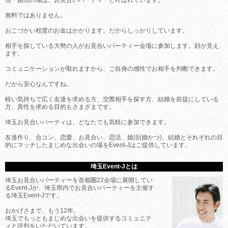
無料ではありません。
おこづかい程度のお金はかかります。だからしっかりしています。
相手を探している大勢の人がお見合いパーティー会場に参加します。顔が見え
ます。
コミュニケーションが取れますから、ご自身の感性でお相手を判断できます。
だから安心なんですね。
軽い気持ちで広く友達を求める方、交際相手を探す方、結婚を前提にしている
方、異性を求める目的もさまざまです。
埼玉お見合いパーティは、どなたでも気軽に参加できます。
友達作り、合コン、恋愛、お見合い、恋活、婚活(婚かつ)、結婚とそれぞれの目
的にマッチしたまじめな出会いの場をEvent-Jはご提供しています。
埼玉Event-Jとは
埼玉お見合いパーティーを首都圏22会場に展開してい
るEvent-Jが、埼玉県内でお見合いパーティーを主催す
る埼玉Event-Jです。
おかげさまで、もう12年。
埼玉でもっともまじめな出会いを提供するコミュニテ
ィと評判をいただいています。