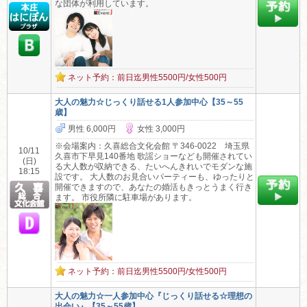
な団体が利用しています。
ネット予約：前日迄男性5500円/女性500円
大人の魅力☆じっくり話せる1人参加中心【35～55
歳】
男性 6,000円
女性 3,000円
※会場案内：久喜総合文化会館 〒346-0022 埼玉県
10/11
久喜市下早見140番地 歌謡ショーなども開催されてい
(日)
る大人数が収納できる、たいへんきれいでモダンな施
18:15
設です。 大人数のお見合いパーティーも、ゆったりと
開催できますので、あなたの婚活もきっとうまく行き
ます。 市役所隣に駐車場があります。
ネット予約：前日迄男性5500円/女性500円
大人の魅力☆一人参加中心『じっくり話せる☆理想の
出会い』【35～55歳】