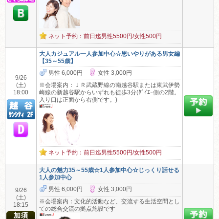
ネット予約：前日迄男性5500円/女性500円
大人カジュアル一人参加中心☆思いやりがある男女編
【35～55歳】
男性 6,000円
女性 3,000円
9/26
(土)
※会場案内：ＪＲ武蔵野線の南越谷駅または東武伊勢
18:00
崎線の新越谷駅からいずれも徒歩3分(ﾀﾞｲｴｰ側の2階。
入り口は正面から右側です。)
ネット予約：前日迄男性5500円/女性500円
大人の魅力35～55歳☆1人参加中心☆じっくり話せる
1人参加中心
男性 6,000円
女性 3,000円
9/26
(土)
※会場案内：文化的活動など、交流する生活空間とし
18:15
ての総合交流の拠点施設です