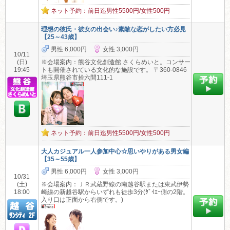
ネット予約：前日迄男性5500円/女性500円
理想の彼氏・彼女の出会い♪素敵な恋がしたい方必見
【25～43歳】
男性 6,000円
女性 3,000円
10/11
(日)
※会場案内：熊谷文化創造館 さくらめいと。コンサー
19:45
トも開催されている文化的な施設です。 〒360-0846
埼玉県熊谷市拾六間111-1
ネット予約：前日迄男性5500円/女性500円
大人カジュアル一人参加中心☆思いやりがある男女編
【35～55歳】
男性 6,000円
女性 3,000円
10/31
(土)
※会場案内：ＪＲ武蔵野線の南越谷駅または東武伊勢
18:00
崎線の新越谷駅からいずれも徒歩3分(ﾀﾞｲｴｰ側の2階。
入り口は正面から右側です。)