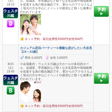
(土)
ル、会議室、学習施設など様々な文化芸術や地域振興
18:15
を促進する為の複合施設です。 駅からのアクセスもよ
く地元の方を中心にイベントや講演など様々な催事が
行われています。
ネット予約：前日迄男性5500円/女性500円
カジュアル恋活パーティー☆素敵な恋がしたい方必見
【24～43歳】
男性 6,000円
女性 3,000円
8/15
※会場案内：ウェスタ川越は大ホールや多目的ホー
(土)
ル、会議室、学習施設など様々な文化芸術や地域振興
19:45
を促進する為の複合施設です。 駅からのアクセスもよ
く地元の方を中心にイベントや講演など様々な催事が
行われています。
ネット予約：前日迄男性5500円/女性500円