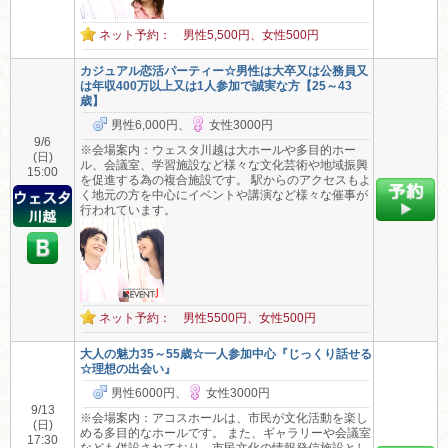
ネット予約： 男性5,500円、女性500円
カジュアル恋活パーティー☆男性は大卒又は公務員又
は年収400万以上又は1人参加で誠実な方【25～43
歳】
男性6,000円、
女性3000円
9/6
※会場案内：ウェスタ川越は大ホールや多目的ホー
(日)
ル、会議室、学習施設など様々な文化芸術や地域振興
15:00
を促進する為の複合施設です。 駅からのアクセスもよ
く地元の方を中心にイベントや講演など様々な催事が
行われています。
ネット予約： 男性5500円、女性500円
大人の魅力35～55歳☆一人参加中心『じっくり話せる
☆理想の出会い』
男性6000円、
女性3000円
9/13
※会場案内：アコスホールは、市民が文化活動を楽し
(日)
める多目的なホールです。 また、ギャラリーや会議室
17:30