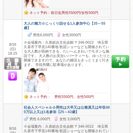
ネット予約：前日迄男性5500円/女性500円
大人の魅力☆じっくり話せる1人参加中心【35～55
歳】
男性6,000円、
女性3000円
※会場案内：久喜総合文化会館 〒346-0022 埼玉県
8/16
久喜市下早見140番地 歌謡ショーなども開催されてい
(日)
る大人数が収納できる、たいへんきれいでモダンな施
18:15
設です。 大人数のお見合いパーティーも、ゆったりと
開催できますので、あなたの婚活もきっとうまく行き
ます。 市役所隣に駐車場があります。
ネット予約： 男性5500円、女性500円
社会人スペシャル☆男性は大卒又は公務員又は年収40
0万以上又は1名参加【25～43歳】
男性 6,000円
女性 3,000円
※会場案内：久喜総合文化会館 〒346-0022 埼玉県
8/16
久喜市下早見140番地 歌謡ショーなども開催されてい