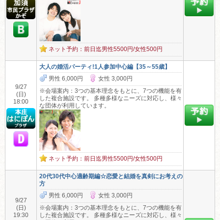
ネット予約：前日迄男性5500円/女性500円
大人の婚活パーティ!1人参加中心編【35～55歳】
男性 6,000円
女性 3,000円
9/27
※会場案内：3つの基本理念をもとに、7つの機能を有
(日)
した複合施設です。 多種多様なニーズに対応し、様々
18:00
な団体が利用しています。
ネット予約：前日迄男性5500円/女性500円
20代30代中心適齢期編☆恋愛と結婚を真剣にお考えの
方
男性 6,000円
女性 3,000円
9/27
(日)
※会場案内：3つの基本理念をもとに、7つの機能を有
19:30
した複合施設です。 多種多様なニーズに対応し、様々