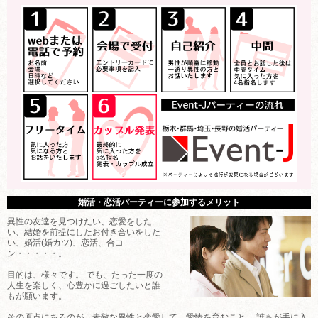
婚活・恋活パーティーに参加するメリット
異性の友達を見つけたい、恋愛をした
い、結婚を前提にしたお付き合いをした
い、婚活(婚カツ)、恋活、合コ
ン・・・・・。
目的は、様々です。 でも、たった一度の
人生を楽しく、心豊かに過ごしたいと誰
もが願います。
その原点にあるのが、素敵な異性と恋愛して、愛情を育むこと。 誰もが手に入