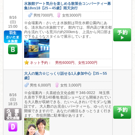
水族館デート気分を楽しめる散策合コンパーティー募
集18vs18【25～45歳】雨天決行
男性7000円、
女性3000円
8/16
(日)
※会場案内：さいたま水族館は羽生水郷公園内にあ
15:00
る、淡水魚の水族館です。 館内では、県内及び東京都
内を流れている荒川の約200kmを、上流から河口部ま
で下るようなスタイルで展示しています。
ネット予約： 男性6000円、女性1000円
大人の魅力☆じっくり話せる1人参加中心【35～55
歳】
男性 6,000円
女性 3,000円
※会場案内：久喜総合文化会館 〒346-0022 埼玉県
8/16
久喜市下早見140番地 歌謡ショーなども開催されてい
(日)
る大人数が収納できる、たいへんきれいでモダンな施
18:15
設です。 大人数のお見合いパーティーも、ゆったりと
開催できますので、あなたの婚活もきっとうまく行き
ます。 市役所隣に駐車場があります。