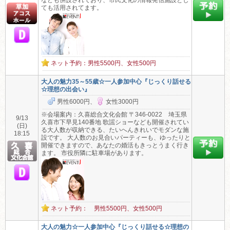
なども併設されており、市民文化の情報発信施設とし
ても活用されてます。
ネット予約：男性5500円、女性500円
大人の魅力35～55歳☆一人参加中心『じっくり話せる
☆理想の出会い』
男性6000円、
女性3000円
※会場案内：久喜総合文化会館 〒346-0022 埼玉県
9/13
久喜市下早見140番地 歌謡ショーなども開催されてい
(日)
る大人数が収納できる、たいへんきれいでモダンな施
18:15
設です。 大人数のお見合いパーティーも、ゆったりと
開催できますので、あなたの婚活もきっとうまく行き
ます。 市役所隣に駐車場があります。
ネット予約： 男性5500円、女性500円
大人の魅力☆一人参加中心『じっくり話せる☆理想の