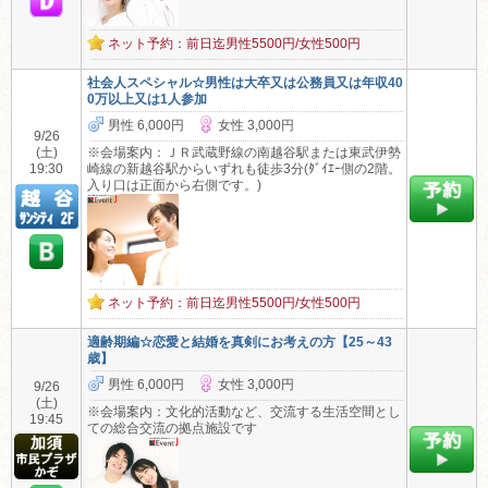
ネット予約：前日迄男性5500円/女性500円
社会人スペシャル☆男性は大卒又は公務員又は年収40
0万以上又は1人参加
男性 6,000円
女性 3,000円
9/26
(土)
※会場案内：ＪＲ武蔵野線の南越谷駅または東武伊勢
19:30
崎線の新越谷駅からいずれも徒歩3分(ﾀﾞｲｴｰ側の2階。
入り口は正面から右側です。)
ネット予約：前日迄男性5500円/女性500円
適齢期編☆恋愛と結婚を真剣にお考えの方【25～43
歳】
男性 6,000円
女性 3,000円
9/26
(土)
※会場案内：文化的活動など、交流する生活空間とし
19:45
ての総合交流の拠点施設です