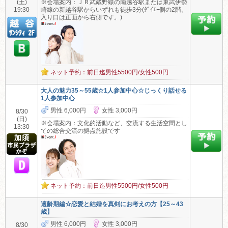
(土)
※会場案内：ＪＲ武蔵野線の南越谷駅または東武伊勢
19:30
崎線の新越谷駅からいずれも徒歩3分(ﾀﾞｲｴｰ側の2階。
入り口は正面から右側です。)
ネット予約：前日迄男性5500円/女性500円
大人の魅力35～55歳☆1人参加中心☆じっくり話せる
1人参加中心
男性 6,000円
女性 3,000円
8/30
(日)
※会場案内：文化的活動など、交流する生活空間とし
13:30
ての総合交流の拠点施設です
ネット予約：前日迄男性5500円/女性500円
適齢期編☆恋愛と結婚を真剣にお考えの方【25～43
歳】
男性 6,000円
女性 3,000円
8/30