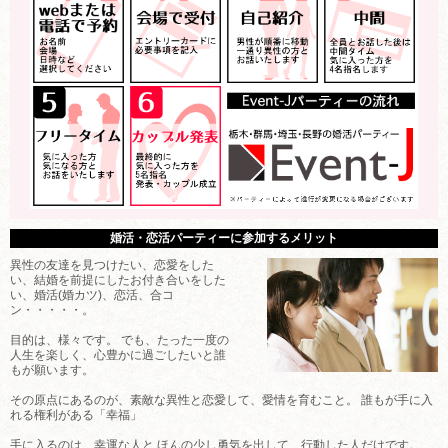
婚活・恋活パーティーに参加するメリット
異性の友達を見つけたい、恋愛をした
い、結婚を前提にしたお付き合いをした
い、婚活(婚カツ)、恋活、合コ
ン・・・・・。
目的は、様々です。 でも、たった一度の
人生を楽しく、心豊かに過ごしたいと誰
もが願います。
その原点にあるのが、素敵な異性と恋愛して、愛情を育むこと。 誰もが手に入
れる権利がある「幸福」
手に入るのは、幸運な人と ほんの少し勇気を出して、行動した人だけです。