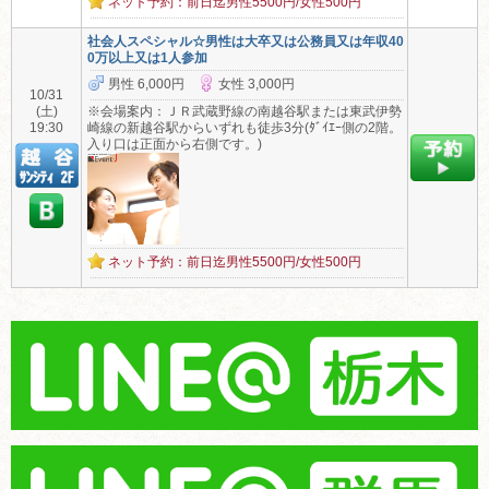
ネット予約：前日迄男性5500円/女性500円
社会人スペシャル☆男性は大卒又は公務員又は年収40
0万以上又は1人参加
男性 6,000円
女性 3,000円
10/31
(土)
※会場案内：ＪＲ武蔵野線の南越谷駅または東武伊勢
19:30
崎線の新越谷駅からいずれも徒歩3分(ﾀﾞｲｴｰ側の2階。
入り口は正面から右側です。)
ネット予約：前日迄男性5500円/女性500円