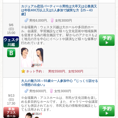
カジュアル恋活パーティー☆男性は大卒又は公務員又
は年収400万以上又は1人参加で誠実な方【25～43
歳】
男性6,000円、
女性3000円
9/6
※会場案内：ウェスタ川越は大ホールや多目的ホー
(日)
ル、会議室、学習施設など様々な文化芸術や地域振興
15:00
を促進する為の複合施設です。 駅からのアクセスもよ
く地元の方を中心にイベントや講演など様々な催事が
行われています。
ネット予約： 男性5500円、女性500円
大人の魅力35～55歳☆一人参加中心『じっくり話せる
☆理想の出会い』
男性6000円、
女性3000円
9/13
※会場案内：アコスホールは、市民が文化活動を楽し
(日)
める多目的なホールです。 また、ギャラリーや会議室
17:30
なども併設されており、市民文化の情報発信施設とし
ても活用されてます。