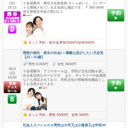
(日)
※会場案内：熊谷文化創造館 さくらめいと。コンサー
18:15
トも開催されている文化的な施設です。 〒360-0846
埼玉県熊谷市拾六間111-1
ネット予約：前日迄男性5500円/女性500円
理想の彼氏・彼女の出会い♪素敵な恋がしたい方必見
【25～43歳】
男性 6,000円
女性 3000円
9/13
※会場案内：アコスホールは、市民が文化活動を楽し
(日)
める多目的なホールです。 また、ギャラリーや会議室
19:00
なども併設されており、市民文化の情報発信施設とし
ても活用されてます。
ネット予約：男性 5500円 女性 500円
社会人スペシャル☆男性は大卒又は公務員又は年収40