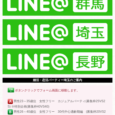
婚活・恋活パーティー埼玉のご案内
ボタンクリックでフォーム画面に移動します。
男性23～35歳位 女性フリー カジュアルパーティ(募集枠25VS2
5) ※特別企画(募集枠40VS40)
男性26～40歳位 女性フリー 30代中心適齢期編 (募集枠20VS2