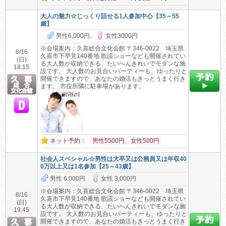
大人の魅力☆じっくり話せる1人参加中心【35～55
歳】
男性6,000円、
女性3000円
※会場案内：久喜総合文化会館 〒346-0022 埼玉県
8/16
久喜市下早見140番地 歌謡ショーなども開催されてい
(日)
る大人数が収納できる、たいへんきれいでモダンな施
18:15
設です。 大人数のお見合いパーティーも、ゆったりと
開催できますので、あなたの婚活もきっとうまく行き
ます。 市役所隣に駐車場があります。
ネット予約： 男性5500円、女性500円
社会人スペシャル☆男性は大卒又は公務員又は年収40
0万以上又は1名参加【25～43歳】
男性 6,000円
女性 3,000円
※会場案内：久喜総合文化会館 〒346-0022 埼玉県
8/16
久喜市下早見140番地 歌謡ショーなども開催されてい
(日)
る大人数が収納できる、たいへんきれいでモダンな施
19:45
設です。 大人数のお見合いパーティーも、ゆったりと
開催できますので、あなたの婚活もきっとうまく行き