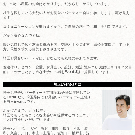
おこづかい程度のお金はかかります。だからしっかりしています。
相手を探している大勢の人がお見合いパーティー会場に参加します。顔が見え
ます。
コミュニケーションが取れますから、ご自身の感性でお相手を判断できます。
だから安心なんですね。
軽い気持ちで広く友達を求める方、交際相手を探す方、結婚を前提にしている
方、異性を求める目的もさまざまです。
埼玉お見合いパーティは、どなたでも気軽に参加できます。
友達作り、合コン、恋愛、お見合い、恋活、婚活(婚かつ)、結婚とそれぞれの目
的にマッチしたまじめな出会いの場をEvent-Jはご提供しています。
埼玉Event-Jとは
埼玉お見合いパーティーを首都圏22会場に展開してい
るEvent-Jが、埼玉県内でお見合いパーティーを主催す
る埼玉Event-Jです。
おかげさまで、もう12年。
埼玉でもっともまじめな出会いを提供するコミュニテ
ィと評判をいただいています。
埼玉Event-Jは、大宮、熊谷、川越、越谷、所沢、浦
和、久喜、川口、本庄、上尾市、飯能市、坂戸市、深