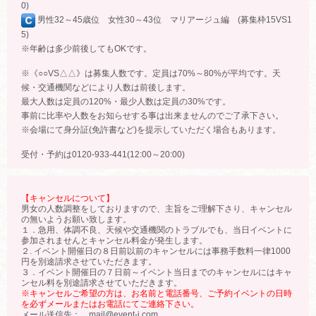
0)
男性32～45歳位 女性30～43位 マリアージュ編 (募集枠15VS1
5)
※年齢は多少前後してもOKです。
※《○○VS△△》は募集人数です。定員は70%～80%が平均です。天
候・交通機関などにより人数は前後します。
最大人数は定員の120%・最少人数は定員の30%です。
事前に比率や人数をお知らせする事は出来ませんのでご了承下さい。
※会場にて身分証(免許書など)を提示していただく場合もあります。
受付・予約は0120-933-441(12:00～20:00)
【キャンセルについて】
男女の人数調整をしておりますので、主旨をご理解下さり、キャンセル
の無いようお願い致します。
１．急用、体調不良、天候や交通機関のトラブルでも、当日イベントに
参加されませんとキャンセル料金が発生します。
２. イベント開催日の８日前以前のキャンセルには事務手数料一律1000
円を別途請求させていただきます。
３．イベント開催日の７日前～イベント当日までのキャンセルにはキャ
ンセル料を別途請求させていただきます。
※キャンセルご希望の方は、お名前と電話番号、ご予約イベントの日時
を必ずメールまたはお電話にてご連絡下さい。
メール送信先： mail@event-j.com