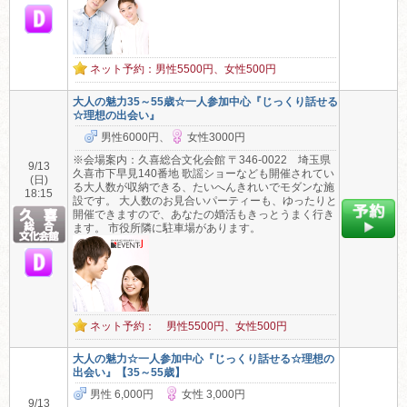
ネット予約：男性5500円、女性500円
大人の魅力35～55歳☆一人参加中心『じっくり話せる
☆理想の出会い』
男性6000円、
女性3000円
※会場案内：久喜総合文化会館 〒346-0022 埼玉県
9/13
久喜市下早見140番地 歌謡ショーなども開催されてい
(日)
る大人数が収納できる、たいへんきれいでモダンな施
18:15
設です。 大人数のお見合いパーティーも、ゆったりと
開催できますので、あなたの婚活もきっとうまく行き
ます。 市役所隣に駐車場があります。
ネット予約： 男性5500円、女性500円
大人の魅力☆一人参加中心『じっくり話せる☆理想の
出会い』【35～55歳】
男性 6,000円
女性 3,000円
9/13