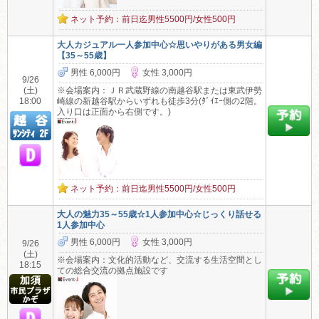
ネット予約：前日迄男性5500円/女性500円
大人カジュアル一人参加中心☆思いやりがある男女編
【35～55歳】
男性 6,000円
女性 3,000円
9/26
(土)
※会場案内：ＪＲ武蔵野線の南越谷駅または東武伊勢
18:00
崎線の新越谷駅からいずれも徒歩3分(ﾀﾞｲｴｰ側の2階。
入り口は正面から右側です。)
ネット予約：前日迄男性5500円/女性500円
大人の魅力35～55歳☆1人参加中心☆じっくり話せる
1人参加中心
男性 6,000円
女性 3,000円
9/26
(土)
※会場案内：文化的活動など、交流する生活空間とし
18:15
ての総合交流の拠点施設です