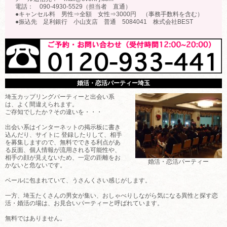
電話： 090-4930-5529（担当者 直通）
●キャンセル料 男性⇒全額 女性⇒3000円 （事務手数料を含む）
●振込先 足利銀行 小山支店 普通 5084041 株式会社BEST
婚活・恋活パーティー埼玉
埼玉カップリングパーティーと出会い系
は、よく間違えられます。
ご存知でしたか？その違いを・・・
出会い系はインターネットの掲示板に書き
込んだり、サイトに 登録したりして、相手
を募集しますので、無料でできる利点があ
る反面、個人情報が流用される可能性や、
相手の顔が見えないため、一定の距離をお
婚活・恋活パーティー
かないと危ないです。
ベールに包まれていて、うさんくさい感じがします。
一方、埼玉たくさんの男女が集い、おしゃべりしながら気になる異性と探す恋
活・婚活の場は、お見合いパーティーと呼ばれています。
無料ではありません。