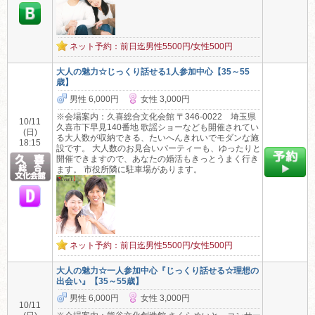
ネット予約：前日迄男性5500円/女性500円
大人の魅力☆じっくり話せる1人参加中心【35～55
歳】
男性 6,000円
女性 3,000円
※会場案内：久喜総合文化会館 〒346-0022 埼玉県
10/11
久喜市下早見140番地 歌謡ショーなども開催されてい
(日)
る大人数が収納できる、たいへんきれいでモダンな施
18:15
設です。 大人数のお見合いパーティーも、ゆったりと
開催できますので、あなたの婚活もきっとうまく行き
ます。 市役所隣に駐車場があります。
ネット予約：前日迄男性5500円/女性500円
大人の魅力☆一人参加中心『じっくり話せる☆理想の
出会い』【35～55歳】
男性 6,000円
女性 3,000円
10/11