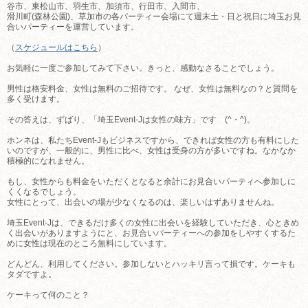
谷市、東松山市、羽生市、加須市、行田市、入間市、
滑川町(森林公園)、草加市の各パーティー会場にて週末土・日と祝日に埼玉お見
合いパーティーを運営しています。
（
スケジュールはこちら
）
お気軽に一度ご参加してみて下さい。きっと、感動なさることでしょう。
男性は格安料金、女性は無料のご招待です。 なぜ、女性は無料なの？と質問を
多く受けます。
その答えは、ずばり、「埼玉Event-Jは女性の味方」です (^・^)。
ホンネは、私たちEvent-Jもビジネスですから、できれば女性の方も有料にした
いのですが、一般的に、男性に比べ、女性は受身の方が多いですね。なかなか
積極的になれません。
もし、女性からも料金をいただくとなると余計にお見合いパーティへ参加しに
くくなるでしょう。
女性にとって、出会いの場が少なくなるのは、楽しいはずありませんね。
埼玉Event-Jは、できるだけ多くの女性に出会いを経験していただき、心ときめ
く出会いがありますようにと、お見合いパーティーへの参加をしやすくするた
めに女性は現在のところ無料にしています。
どんどん、利用してください。参加しないとハッキリ言って損です。ケーキも
タダですよ。
ケーキって何のこと？