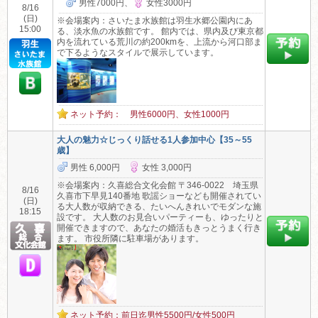
男性7000円、
女性3000円
8/16
(日)
※会場案内：さいたま水族館は羽生水郷公園内にあ
15:00
る、淡水魚の水族館です。 館内では、県内及び東京都
内を流れている荒川の約200kmを、上流から河口部ま
で下るようなスタイルで展示しています。
ネット予約： 男性6000円、女性1000円
大人の魅力☆じっくり話せる1人参加中心【35～55
歳】
男性 6,000円
女性 3,000円
※会場案内：久喜総合文化会館 〒346-0022 埼玉県
8/16
久喜市下早見140番地 歌謡ショーなども開催されてい
(日)
る大人数が収納できる、たいへんきれいでモダンな施
18:15
設です。 大人数のお見合いパーティーも、ゆったりと
開催できますので、あなたの婚活もきっとうまく行き
ます。 市役所隣に駐車場があります。
ネット予約：前日迄男性5500円/女性500円