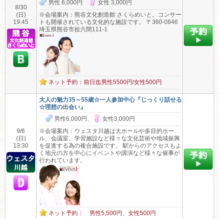
男性 6,000円
女性 3,000円
8/30
(日)
※会場案内：熊谷文化創造館 さくらめいと。コンサー
19:45
トも開催されている文化的な施設です。 〒360-0846
埼玉県熊谷市拾六間111-1
ネット予約：前日迄男性5500円/女性500円
大人の魅力35～55歳☆一人参加中心『じっくり話せる
☆理想の出会い』
男性6,000円、
女性3,000円
9/6
※会場案内：ウェスタ川越は大ホールや多目的ホー
(日)
ル、会議室、学習施設など様々な文化芸術や地域振興
13:30
を促進する為の複合施設です。 駅からのアクセスもよ
く地元の方を中心にイベントや講演など様々な催事が
行われています。
ネット予約： 男性5,500円、女性500円