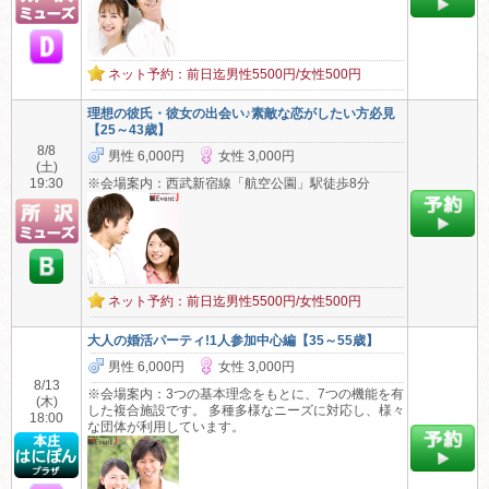
ネット予約：前日迄男性5500円/女性500円
理想の彼氏・彼女の出会い♪素敵な恋がしたい方必見
【25～43歳】
8/8
男性 6,000円
女性 3,000円
(土)
19:30
※会場案内：西武新宿線「航空公園」駅徒歩8分
ネット予約：前日迄男性5500円/女性500円
大人の婚活パーティ!1人参加中心編【35～55歳】
男性 6,000円
女性 3,000円
8/13
※会場案内：3つの基本理念をもとに、7つの機能を有
(木)
した複合施設です。 多種多様なニーズに対応し、様々
18:00
な団体が利用しています。