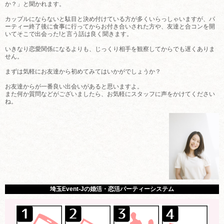
か？」と聞かれます。
カップルにならないと駄目と決め付けている方が多くいらっしゃいますが、パ
ーティー終了後に食事に行ってからお付き合いされた方や、友達と合コンを開
いてそこで出会った!と言う話は良く聞きます。
いきなり恋愛関係になるよりも、じっくり相手を観察してからでも遅くありま
せん。
まずは気軽にお友達から初めてみてはいかがでしょうか？
お友達からが一番良い出会いがあると思いますよ。
また何か質問などがございましたら、お気軽にスタッフに声をかけてください
ね。
埼玉Event-Jの婚活・恋活パーティーシステム