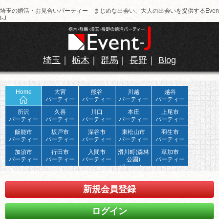
埼玉の婚活・お見合いパーティー まじめな出会い、大人の出会いを提供するEven
t-J
埼玉
｜
栃木
｜
群馬
｜
長野
｜
Blog
Home
大宮
熊谷
川越
越谷
パーティー
パーティー
パーティー
パーティー
所沢
久喜
川口
本庄
上尾市
パーティー
パーティー
パーティー
パーティー
パーティー
飯能市
坂戸市
深谷市
東松山市
羽生市
パーティー
パーティー
パーティー
パーティー
パーティー
加須市
行田市
入間市
滑川町(森林
草加市
パーティー
パーティー
パーティー
公園)
パーティー
パーティー
新規会員登録
ログイン