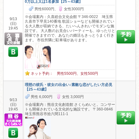
0万以上又は1名参加【25～43歳】
男性6000円、
女性3000円
※会場案内：久喜総合文化会館 〒346-0022 埼玉県
9/13
久喜市下早見140番地 歌謡ショーなども開催されてい
(日)
る大人数が収納できる、たいへんきれいでモダンな施
19:45
設です。 大人数のお見合いパーティーも、ゆったりと
開催できますので、あなたの婚活もきっとうまく行き
ます。 市役所隣に駐車場があります。
ネット予約： 男性5500円、女性500円
理想の彼氏・彼女の出会い♪素敵な恋がしたい方必見
【25～43歳】
男性 6,000円
女性 3,000円
9/13
(日)
※会場案内：熊谷文化創造館 さくらめいと。コンサー
19:45
トも開催されている文化的な施設です。 〒360-0846
埼玉県熊谷市拾六間111-1