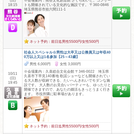
(日)
※会場案内：熊谷文化創造館 さくらめいと。コンサー
18:15
トも開催されている文化的な施設です。 〒360-0846
埼玉県熊谷市拾六間111-1
ネット予約：前日迄男性5500円/女性500円
社会人スペシャル☆男性は大卒又は公務員又は年収40
0万以上又は1名参加【25～43歳】
男性 6,000円
女性 3,000円
※会場案内：久喜総合文化会館 〒346-0022 埼玉県
10/11
久喜市下早見140番地 歌謡ショーなども開催されてい
(日)
る大人数が収納できる、たいへんきれいでモダンな施
19:45
設です。 大人数のお見合いパーティーも、ゆったりと
開催できますので、あなたの婚活もきっとうまく行き
ます。 市役所隣に駐車場があります。
ネット予約：前日迄男性5500円/女性500円