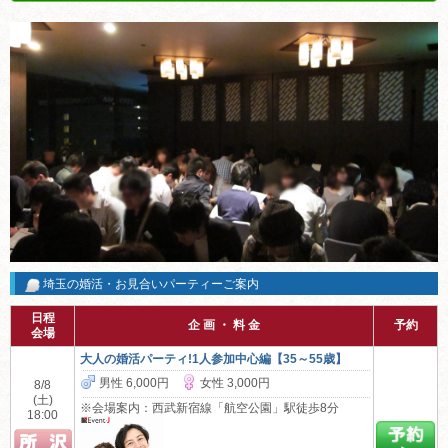
埼玉の婚活・お見合いパーティーご案内
日程
企 画 ・ 料 金
予約
会場
大人の婚活パーティ!1人参加中心編【35～55歳】
男性 6,000円
女性 3,000円
8/8
(土)
※会場案内：西武新宿線「航空公園」駅徒歩8分
18:00