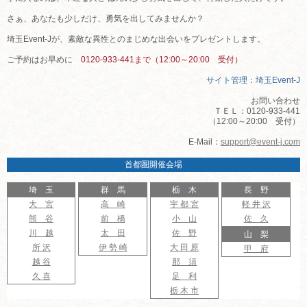
さぁ、あなたも少しだけ、勇気を出してみませんか？
埼玉Event-Jが、素敵な異性とのまじめな出会いをプレゼントします。
ご予約はお早めに
0120-933-441まで（12:00～20:00 受付）
サイト管理：埼玉Event-J
お問い合わせ
ＴＥＬ：0120-933-441
（12:00～20:00 受付）
E-Mail：
support@event-j.com
首都圏開催会場
埼 玉
群 馬
栃 木
長 野
大 宮
高 崎
宇 都 宮
軽 井 沢
熊 谷
前 橋
小 山
佐 久
川 越
太 田
佐 野
山 梨
所 沢
伊 勢 崎
大 田 原
甲 府
越 谷
那 須
久 喜
足 利
栃 木 市