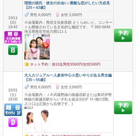
理想の彼氏・彼女の出会い♪素敵な恋がしたい方必見
【25～43歳】
男性 6,000円
女性 3,000円
10/11
(日)
※会場案内：熊谷文化創造館 さくらめいと。コンサー
19:45
トも開催されている文化的な施設です。 〒360-0846
埼玉県熊谷市拾六間111-1
ネット予約：前日迄男性5500円/女性500円
大人カジュアル一人参加中心☆思いやりがある男女編
【35～55歳】
男性 6,000円
女性 3,000円
10/31
(土)
※会場案内：ＪＲ武蔵野線の南越谷駅または東武伊勢
18:00
崎線の新越谷駅からいずれも徒歩3分(ﾀﾞｲｴｰ側の2階。
入り口は正面から右側です。)