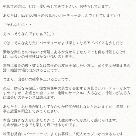
初めての方は、ぜひ一度いらしてみて下さい。お待ちしています。
あなたは、Event-J埼玉のお見合いパーティー楽しんでくれていますか？
「それなりに・・・」
えっ....そうなんですかぁ？(-_-)
では、そんなあなたにパーティーがより楽しくなるアドバイスを少しだけ。
素敵な異性との出会いは何処にあるか分かりません？でも何も行動しなけれ
ば、出会いの可能性はかなり低いのも事実。
本当に最高の彼・彼女又は異性のお友達を探したい方は、多く男女が集まる恋
活・婚活の場に出かけることです。
つまり、出会いの確率を上げることです。
恋活、婚活なら彼氏・彼女募集中の男女が参加するお見合いパーティーがおす
すめですが、友達との合コンや、趣味のサークルに入るなど、行動力がある方
に出会いのチャンスは訪れます。
あなたも、お仕事が忙しくてなかなか時間が取れないと思いますが、是非、仕
事と恋愛を両立してみてください。
本当に好きな人が出来たときは、人生のすべてが楽しく感じられます。
お金が無いときでも楽しく過ごせるものです。
埼玉お見合いパーティーで、よくお客様に「何人カップルが出来るんです