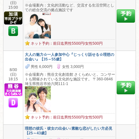
(日)
※会場案内：文化的活動など、交流する生活空間とし
15:00
ての総合交流の拠点施設です
ネット予約：前日迄男性5500円/女性500円
大人の魅力☆一人参加中心『じっくり話せる☆理想の
出会い』【35～55歳】
男性 6,000円
女性 3,000円
8/30
(日)
※会場案内：熊谷文化創造館 さくらめいと。コンサー
18:15
トも開催されている文化的な施設です。 〒360-0846
埼玉県熊谷市拾六間111-1
ネット予約：前日迄男性5500円/女性500円
理想の彼氏・彼女の出会い♪素敵な恋がしたい方必見
【25～43歳】