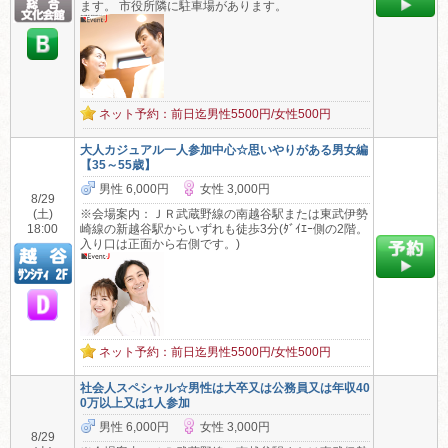
ます。 市役所隣に駐車場があります。
ネット予約：前日迄男性5500円/女性500円
大人カジュアル一人参加中心☆思いやりがある男女編
【35～55歳】
男性 6,000円
女性 3,000円
8/29
(土)
※会場案内：ＪＲ武蔵野線の南越谷駅または東武伊勢
18:00
崎線の新越谷駅からいずれも徒歩3分(ﾀﾞｲｴｰ側の2階。
入り口は正面から右側です。)
ネット予約：前日迄男性5500円/女性500円
社会人スペシャル☆男性は大卒又は公務員又は年収40
0万以上又は1人参加
男性 6,000円
女性 3,000円
8/29