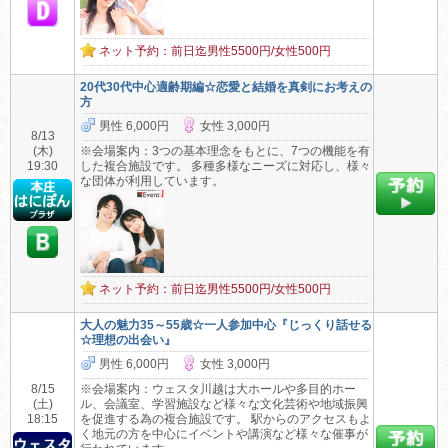
ネット予約：前日迄男性5500円/女性500円
20代30代中心適齢期編☆恋愛と結婚を真剣にお考えの
方
男性 6,000円
女性 3,000円
8/13
(木)
※会場案内：3つの基本理念をもとに、7つの機能を有
19:30
した複合施設です。 多種多様なニーズに対応し、様々
な団体が利用しています。
ネット予約：前日迄男性5500円/女性500円
大人の魅力35～55歳☆一人参加中心『じっくり話せる
☆理想の出会い』
男性 6,000円
女性 3,000円
8/15
※会場案内：ウェスタ川越は大ホールや多目的ホー
(土)
ル、会議室、学習施設など様々な文化芸術や地域振興
18:15
を促進する為の複合施設です。 駅からのアクセスもよ
く地元の方を中心にイベントや講演など様々な催事が