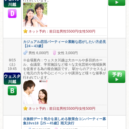
行われています。
ネット予約：前日迄男性5500円/女性500円
カジュアル恋活パーティー☆素敵な恋がしたい方必見
【24～43歳】
男性 6,000円
女性 3,000円
8/15
※会場案内：ウェスタ川越は大ホールや多目的ホー
(土)
ル、会議室、学習施設など様々な文化芸術や地域振興
19:45
を促進する為の複合施設です。 駅からのアクセスもよ
く地元の方を中心にイベントや講演など様々な催事が
行われています。
ネット予約：前日迄男性5500円/女性500円
水族館デート気分を楽しめる散策合コンパーティー募
集18vs18【25～45歳】雨天決行