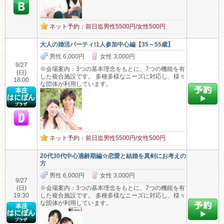
ネット予約：前日迄男性5500円/女性500円
大人の婚活パーティ!1人参加中心編【35～55歳】
男性 6,000円
女性 3,000円
9/27
※会場案内：3つの基本理念をもとに、7つの機能を有
(日)
した複合施設です。 多種多様なニーズに対応し、様々
18:00
な団体が利用しています。
ネット予約：前日迄男性5500円/女性500円
20代30代中心適齢期編☆恋愛と結婚を真剣にお考えの
方
男性 6,000円
女性 3,000円
9/27
(日)
※会場案内：3つの基本理念をもとに、7つの機能を有
19:30
した複合施設です。 多種多様なニーズに対応し、様々
な団体が利用しています。