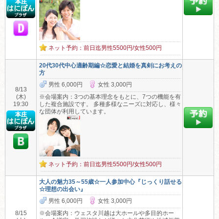
ネット予約：前日迄男性5500円/女性500円
20代30代中心適齢期編☆恋愛と結婚を真剣にお考えの
方
男性 6,000円
女性 3,000円
8/13
(木)
※会場案内：3つの基本理念をもとに、7つの機能を有
19:30
した複合施設です。 多種多様なニーズに対応し、様々
な団体が利用しています。
ネット予約：前日迄男性5500円/女性500円
大人の魅力35～55歳☆一人参加中心『じっくり話せる
☆理想の出会い』
男性 6,000円
女性 3,000円
8/15
※会場案内：ウェスタ川越は大ホールや多目的ホー