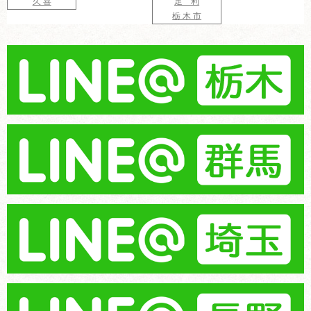
久 喜
足 利
栃 木 市