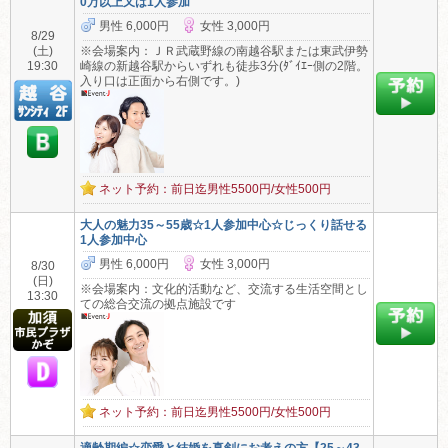
0万以上又は1人参加
男性 6,000円
女性 3,000円
8/29
(土)
※会場案内：ＪＲ武蔵野線の南越谷駅または東武伊勢
19:30
崎線の新越谷駅からいずれも徒歩3分(ﾀﾞｲｴｰ側の2階。
入り口は正面から右側です。)
ネット予約：前日迄男性5500円/女性500円
大人の魅力35～55歳☆1人参加中心☆じっくり話せる
1人参加中心
男性 6,000円
女性 3,000円
8/30
(日)
※会場案内：文化的活動など、交流する生活空間とし
13:30
ての総合交流の拠点施設です
ネット予約：前日迄男性5500円/女性500円