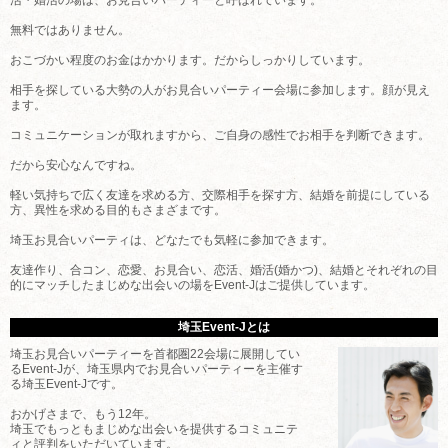
無料ではありません。
おこづかい程度のお金はかかります。だからしっかりしています。
相手を探している大勢の人がお見合いパーティー会場に参加します。顔が見え
ます。
コミュニケーションが取れますから、ご自身の感性でお相手を判断できます。
だから安心なんですね。
軽い気持ちで広く友達を求める方、交際相手を探す方、結婚を前提にしている
方、異性を求める目的もさまざまです。
埼玉お見合いパーティは、どなたでも気軽に参加できます。
友達作り、合コン、恋愛、お見合い、恋活、婚活(婚かつ)、結婚とそれぞれの目
的にマッチしたまじめな出会いの場をEvent-Jはご提供しています。
埼玉Event-Jとは
埼玉お見合いパーティーを首都圏22会場に展開してい
るEvent-Jが、埼玉県内でお見合いパーティーを主催す
る埼玉Event-Jです。
おかげさまで、もう12年。
埼玉でもっともまじめな出会いを提供するコミュニテ
ィと評判をいただいています。