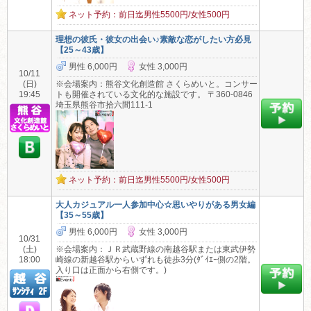
ネット予約：前日迄男性5500円/女性500円
理想の彼氏・彼女の出会い♪素敵な恋がしたい方必見
【25～43歳】
男性 6,000円
女性 3,000円
10/11
(日)
※会場案内：熊谷文化創造館 さくらめいと。コンサー
19:45
トも開催されている文化的な施設です。 〒360-0846
埼玉県熊谷市拾六間111-1
ネット予約：前日迄男性5500円/女性500円
大人カジュアル一人参加中心☆思いやりがある男女編
【35～55歳】
男性 6,000円
女性 3,000円
10/31
(土)
※会場案内：ＪＲ武蔵野線の南越谷駅または東武伊勢
18:00
崎線の新越谷駅からいずれも徒歩3分(ﾀﾞｲｴｰ側の2階。
入り口は正面から右側です。)