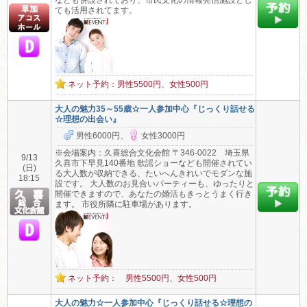
なども併設されており、市民文化の情報発信施設とし
ても活用されてます。
ネット予約：男性5500円、女性500円
大人の魅力35～55歳☆一人参加中心『じっくり話せる
☆理想の出会い』
男性6000円、
女性3000円
※会場案内：久喜総合文化会館 〒346-0022 埼玉県
9/13
久喜市下早見140番地 歌謡ショーなども開催されてい
(日)
る大人数が収納できる、たいへんきれいでモダンな施
18:15
設です。 大人数のお見合いパーティーも、ゆったりと
開催できますので、あなたの婚活もきっとうまく行き
ます。 市役所隣に駐車場があります。
ネット予約： 男性5500円、女性500円
大人の魅力☆一人参加中心『じっくり話せる☆理想の