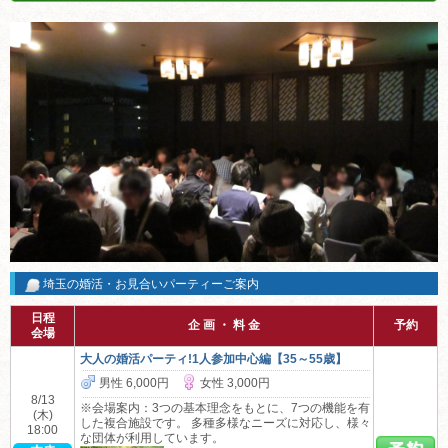
埼玉の婚活・お見合いパーティーご案内
日程
企 画 ・ 料 金
予約
会場
大人の婚活パーティ!1人参加中心編【35～55歳】
男性 6,000円
女性 3,000円
8/13
※会場案内：3つの基本理念をもとに、7つの機能を有
(木)
した複合施設です。 多種多様なニーズに対応し、様々
18:00
な団体が利用しています。