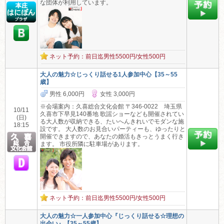
な団体が利用しています。
ネット予約：前日迄男性5500円/女性500円
大人の魅力☆じっくり話せる1人参加中心【35～55
歳】
男性 6,000円
女性 3,000円
※会場案内：久喜総合文化会館 〒346-0022 埼玉県
10/11
久喜市下早見140番地 歌謡ショーなども開催されてい
(日)
る大人数が収納できる、たいへんきれいでモダンな施
18:15
設です。 大人数のお見合いパーティーも、ゆったりと
開催できますので、あなたの婚活もきっとうまく行き
ます。 市役所隣に駐車場があります。
ネット予約：前日迄男性5500円/女性500円
大人の魅力☆一人参加中心『じっくり話せる☆理想の
出会い』【35～55歳】