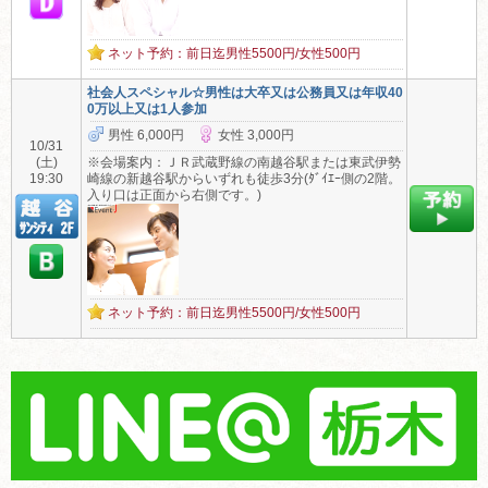
ネット予約：前日迄男性5500円/女性500円
社会人スペシャル☆男性は大卒又は公務員又は年収40
0万以上又は1人参加
男性 6,000円
女性 3,000円
10/31
(土)
※会場案内：ＪＲ武蔵野線の南越谷駅または東武伊勢
19:30
崎線の新越谷駅からいずれも徒歩3分(ﾀﾞｲｴｰ側の2階。
入り口は正面から右側です。)
ネット予約：前日迄男性5500円/女性500円