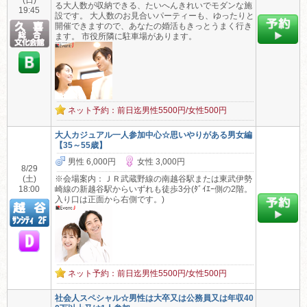
(日)
る大人数が収納できる、たいへんきれいでモダンな施
19:45
設です。 大人数のお見合いパーティーも、ゆったりと
開催できますので、あなたの婚活もきっとうまく行き
ます。 市役所隣に駐車場があります。
ネット予約：前日迄男性5500円/女性500円
大人カジュアル一人参加中心☆思いやりがある男女編
【35～55歳】
男性 6,000円
女性 3,000円
8/29
(土)
※会場案内：ＪＲ武蔵野線の南越谷駅または東武伊勢
18:00
崎線の新越谷駅からいずれも徒歩3分(ﾀﾞｲｴｰ側の2階。
入り口は正面から右側です。)
ネット予約：前日迄男性5500円/女性500円
社会人スペシャル☆男性は大卒又は公務員又は年収40