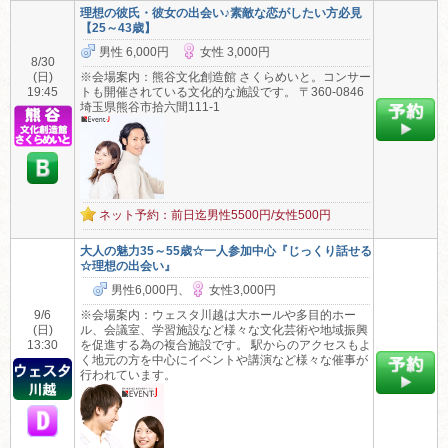
理想の彼氏・彼女の出会い♪素敵な恋がしたい方必見
【25～43歳】
男性 6,000円
女性 3,000円
8/30
(日)
※会場案内：熊谷文化創造館 さくらめいと。コンサー
19:45
トも開催されている文化的な施設です。 〒360-0846
埼玉県熊谷市拾六間111-1
ネット予約：前日迄男性5500円/女性500円
大人の魅力35～55歳☆一人参加中心『じっくり話せる
☆理想の出会い』
男性6,000円、
女性3,000円
9/6
※会場案内：ウェスタ川越は大ホールや多目的ホー
(日)
ル、会議室、学習施設など様々な文化芸術や地域振興
13:30
を促進する為の複合施設です。 駅からのアクセスもよ
く地元の方を中心にイベントや講演など様々な催事が
行われています。