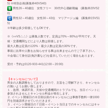
5) ※特別企画(募集枠40VS40)
男性26～40歳位 女性フリー 30代中心適齢期編 (募集枠20VS2
0)
男性32～45歳位 女性30～43位 マリアージュ編 (募集枠15VS1
5)
※年齢は多少前後してもOKです。
※《○○VS△△》は募集人数です。定員は70%～80%が平均です。天
候・交通機関などにより人数は前後します。
最大人数は定員の120%・最少人数は定員の30%です。
事前に比率や人数をお知らせする事は出来ませんのでご了承下さい。
※会場にて身分証(免許書など)を提示していただく場合もあります。
受付・予約は0120-933-441(12:00～20:00)
【キャンセルについて】
男女の人数調整をしておりますので、主旨をご理解下さり、キャンセル
の無いようお願い致します。
１．急用、体調不良、天候や交通機関のトラブルでも、当日イベントに
参加されませんとキャンセル料金が発生します。
２. イベント開催日の８日前以前のキャンセルには事務手数料一律1000
円を別途請求させていただきます。
３．イベント開催日の７日前～イベント当日までのキャンセルにはキャ
ンセル料を別途請求させていただきます。