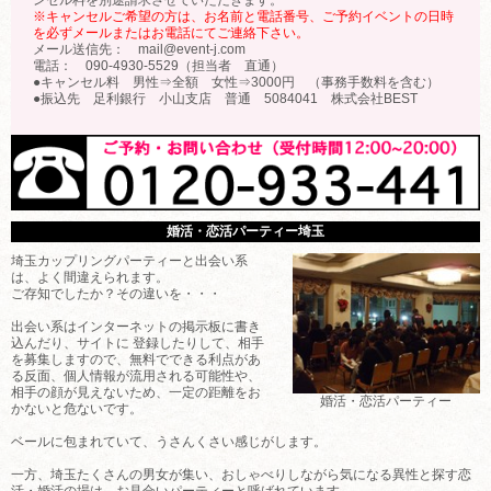
※キャンセルご希望の方は、お名前と電話番号、ご予約イベントの日時
を必ずメールまたはお電話にてご連絡下さい。
メール送信先： mail@event-j.com
電話： 090-4930-5529（担当者 直通）
●キャンセル料 男性⇒全額 女性⇒3000円 （事務手数料を含む）
●振込先 足利銀行 小山支店 普通 5084041 株式会社BEST
婚活・恋活パーティー埼玉
埼玉カップリングパーティーと出会い系
は、よく間違えられます。
ご存知でしたか？その違いを・・・
出会い系はインターネットの掲示板に書き
込んだり、サイトに 登録したりして、相手
を募集しますので、無料でできる利点があ
る反面、個人情報が流用される可能性や、
相手の顔が見えないため、一定の距離をお
婚活・恋活パーティー
かないと危ないです。
ベールに包まれていて、うさんくさい感じがします。
一方、埼玉たくさんの男女が集い、おしゃべりしながら気になる異性と探す恋
活・婚活の場は、お見合いパーティーと呼ばれています。