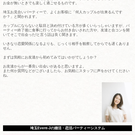
お金が無いときでも楽しく過ごせるものです。
埼玉お見合いパーティーで、よくお客様に「何人カップルが出来るんです
か？」と聞かれます。
カップルにならないと駄目と決め付けている方が多くいらっしゃいますが、パ
ーティー終了後に食事に行ってからお付き合いされた方や、友達と合コンを開
いてそこで出会った!と言う話は良く聞きます。
いきなり恋愛関係になるよりも、じっくり相手を観察してからでも遅くありま
せん。
まずは気軽にお友達から初めてみてはいかがでしょうか？
お友達からが一番良い出会いがあると思いますよ。
また何か質問などがございましたら、お気軽にスタッフに声をかけてください
ね。
埼玉Event-Jの婚活・恋活パーティーシステム