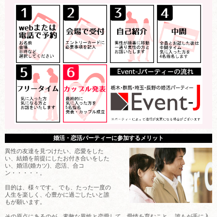
婚活・恋活パーティーに参加するメリット
異性の友達を見つけたい、恋愛をした
い、結婚を前提にしたお付き合いをした
い、婚活(婚カツ)、恋活、合コ
ン・・・・・。
目的は、様々です。 でも、たった一度の
人生を楽しく、心豊かに過ごしたいと誰
もが願います。
その原点にあるのが、素敵な異性と恋愛して、愛情を育むこと。 誰もが手に入