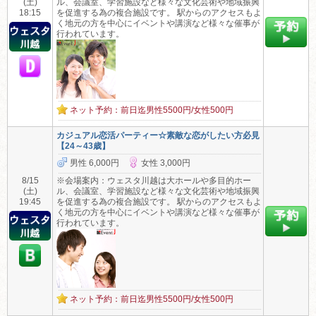
(土)
ル、会議室、学習施設など様々な文化芸術や地域振興
18:15
を促進する為の複合施設です。 駅からのアクセスもよ
く地元の方を中心にイベントや講演など様々な催事が
行われています。
ネット予約：前日迄男性5500円/女性500円
カジュアル恋活パーティー☆素敵な恋がしたい方必見
【24～43歳】
男性 6,000円
女性 3,000円
8/15
※会場案内：ウェスタ川越は大ホールや多目的ホー
(土)
ル、会議室、学習施設など様々な文化芸術や地域振興
19:45
を促進する為の複合施設です。 駅からのアクセスもよ
く地元の方を中心にイベントや講演など様々な催事が
行われています。
ネット予約：前日迄男性5500円/女性500円