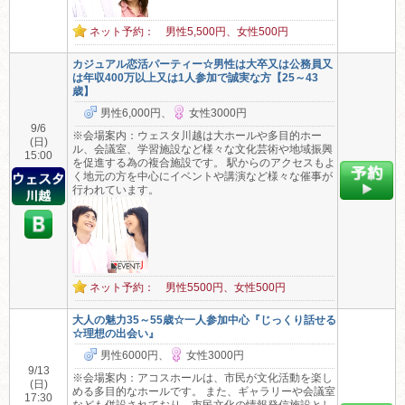
ネット予約： 男性5,500円、女性500円
カジュアル恋活パーティー☆男性は大卒又は公務員又
は年収400万以上又は1人参加で誠実な方【25～43
歳】
男性6,000円、
女性3000円
9/6
※会場案内：ウェスタ川越は大ホールや多目的ホー
(日)
ル、会議室、学習施設など様々な文化芸術や地域振興
15:00
を促進する為の複合施設です。 駅からのアクセスもよ
く地元の方を中心にイベントや講演など様々な催事が
行われています。
ネット予約： 男性5500円、女性500円
大人の魅力35～55歳☆一人参加中心『じっくり話せる
☆理想の出会い』
男性6000円、
女性3000円
9/13
※会場案内：アコスホールは、市民が文化活動を楽し
(日)
める多目的なホールです。 また、ギャラリーや会議室
17:30