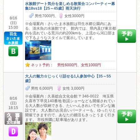
水族館デート気分を楽しめる散策合コンパーティー募
集18vs18【25～45歳】雨天決行
男性7000円、
女性3000円
8/16
(日)
※会場案内：さいたま水族館は羽生水郷公園内にあ
15:00
る、淡水魚の水族館です。 館内では、県内及び東京都
内を流れている荒川の約200kmを、上流から河口部ま
で下るようなスタイルで展示しています。
ネット予約： 男性6000円、女性1000円
大人の魅力☆じっくり話せる1人参加中心【35～55
歳】
男性 6,000円
女性 3,000円
※会場案内：久喜総合文化会館 〒346-0022 埼玉県
8/16
久喜市下早見140番地 歌謡ショーなども開催されてい
(日)
る大人数が収納できる、たいへんきれいでモダンな施
18:15
設です。 大人数のお見合いパーティーも、ゆったりと
開催できますので、あなたの婚活もきっとうまく行き
ます。 市役所隣に駐車場があります。