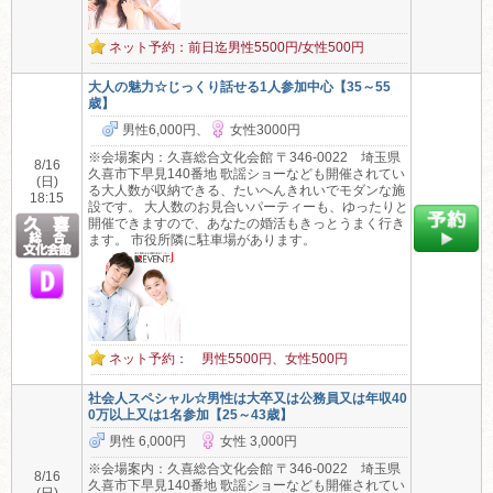
ネット予約：前日迄男性5500円/女性500円
大人の魅力☆じっくり話せる1人参加中心【35～55
歳】
男性6,000円、
女性3000円
※会場案内：久喜総合文化会館 〒346-0022 埼玉県
8/16
久喜市下早見140番地 歌謡ショーなども開催されてい
(日)
る大人数が収納できる、たいへんきれいでモダンな施
18:15
設です。 大人数のお見合いパーティーも、ゆったりと
開催できますので、あなたの婚活もきっとうまく行き
ます。 市役所隣に駐車場があります。
ネット予約： 男性5500円、女性500円
社会人スペシャル☆男性は大卒又は公務員又は年収40
0万以上又は1名参加【25～43歳】
男性 6,000円
女性 3,000円
※会場案内：久喜総合文化会館 〒346-0022 埼玉県
8/16
久喜市下早見140番地 歌謡ショーなども開催されてい