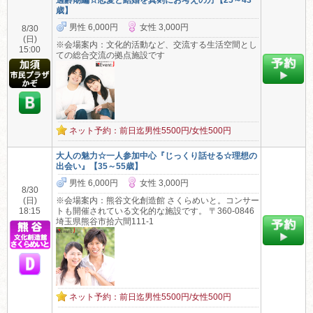
適齢期編☆恋愛と結婚を真剣にお考えの方【25～43
歳】
男性 6,000円
女性 3,000円
8/30
(日)
※会場案内：文化的活動など、交流する生活空間とし
15:00
ての総合交流の拠点施設です
ネット予約：前日迄男性5500円/女性500円
大人の魅力☆一人参加中心『じっくり話せる☆理想の
出会い』【35～55歳】
男性 6,000円
女性 3,000円
8/30
(日)
※会場案内：熊谷文化創造館 さくらめいと。コンサー
18:15
トも開催されている文化的な施設です。 〒360-0846
埼玉県熊谷市拾六間111-1
ネット予約：前日迄男性5500円/女性500円