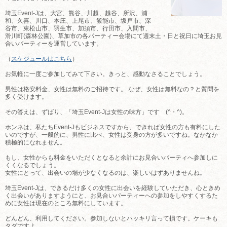
埼玉Event-Jは、大宮、熊谷、川越、越谷、所沢、浦
和、久喜、川口、本庄、上尾市、飯能市、坂戸市、深
谷市、東松山市、羽生市、加須市、行田市、入間市、
滑川町(森林公園)、草加市の各パーティー会場にて週末土・日と祝日に埼玉お見
合いパーティーを運営しています。
（
スケジュールはこちら
）
お気軽に一度ご参加してみて下さい。きっと、感動なさることでしょう。
男性は格安料金、女性は無料のご招待です。 なぜ、女性は無料なの？と質問を
多く受けます。
その答えは、ずばり、「埼玉Event-Jは女性の味方」です (^・^)。
ホンネは、私たちEvent-Jもビジネスですから、できれば女性の方も有料にした
いのですが、一般的に、男性に比べ、女性は受身の方が多いですね。なかなか
積極的になれません。
もし、女性からも料金をいただくとなると余計にお見合いパーティへ参加しに
くくなるでしょう。
女性にとって、出会いの場が少なくなるのは、楽しいはずありませんね。
埼玉Event-Jは、できるだけ多くの女性に出会いを経験していただき、心ときめ
く出会いがありますようにと、お見合いパーティーへの参加をしやすくするた
めに女性は現在のところ無料にしています。
どんどん、利用してください。参加しないとハッキリ言って損です。ケーキも
タダですよ。