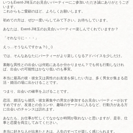
いつもEvent-J埼玉のお見合いパーティーにご参加いただき誠にありがとうござ
います。
これからもご愛顧のほど、よろしくお願いします。
初めての方は、ぜひ一度いらしてみて下さい。お待ちしています。
あなたは、Event-J埼玉のお見合いパーティー楽しんでくれていますか？
「それなりに・・・」
えっ....そうなんですかぁ？(-_-)
では、そんなあなたにパーティーがより楽しくなるアドバイスを少しだけ。
素敵な異性との出会いは何処にあるか分かりません？でも何も行動しなけれ
ば、出会いの可能性はかなり低いのも事実。
本当に最高の彼・彼女又は異性のお友達を探したい方は、多く男女が集まる恋
活・婚活の場に出かけることです。
つまり、出会いの確率を上げることです。
恋活、婚活なら彼氏・彼女募集中の男女が参加するお見合いパーティーがおす
すめですが、友達との合コンや、趣味のサークルに入るなど、行動力がある方
に出会いのチャンスは訪れます。
あなたも、お仕事が忙しくてなかなか時間が取れないと思いますが、是非、仕
事と恋愛を両立してみてください。
本当に好きな人が出来たときは、人生のすべてが楽しく感じられます。