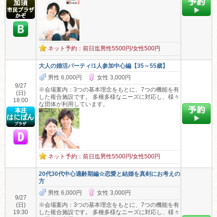
ネット予約：前日迄男性5500円/女性500円
大人の婚活パーティ!1人参加中心編【35～55歳】
男性 6,000円
女性 3,000円
9/27
※会場案内：3つの基本理念をもとに、7つの機能を有
(日)
した複合施設です。 多種多様なニーズに対応し、様々
18:00
な団体が利用しています。
ネット予約：前日迄男性5500円/女性500円
20代30代中心適齢期編☆恋愛と結婚を真剣にお考えの
方
男性 6,000円
女性 3,000円
9/27
(日)
※会場案内：3つの基本理念をもとに、7つの機能を有
19:30
した複合施設です。 多種多様なニーズに対応し、様々