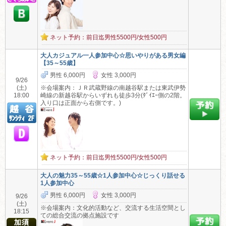
ネット予約：前日迄男性5500円/女性500円
大人カジュアル一人参加中心☆思いやりがある男女編
【35～55歳】
男性 6,000円
女性 3,000円
9/26
(土)
※会場案内：ＪＲ武蔵野線の南越谷駅または東武伊勢
18:00
崎線の新越谷駅からいずれも徒歩3分(ﾀﾞｲｴｰ側の2階。
入り口は正面から右側です。)
ネット予約：前日迄男性5500円/女性500円
大人の魅力35～55歳☆1人参加中心☆じっくり話せる
1人参加中心
男性 6,000円
女性 3,000円
9/26
(土)
※会場案内：文化的活動など、交流する生活空間とし
18:15
ての総合交流の拠点施設です