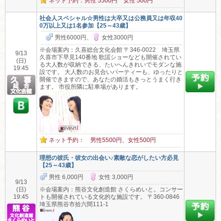
ネット予約：男性 5500円 女性 500円
社会人スペシャル☆男性は大卒又は公務員又は年収40
0万以上又は1名参加【25～43歳】
男性6000円、
女性3000円
※会場案内：久喜総合文化会館 〒346-0022 埼玉県
9/13
久喜市下早見140番地 歌謡ショーなども開催されてい
(日)
る大人数が収納できる、たいへんきれいでモダンな施
19:45
設です。 大人数のお見合いパーティーも、ゆったりと
開催できますので、あなたの婚活もきっとうまく行き
ます。 市役所隣に駐車場があります。
ネット予約： 男性5500円、女性500円
理想の彼氏・彼女の出会い♪素敵な恋がしたい方必見
【25～43歳】
男性 6,000円
女性 3,000円
9/13
(日)
※会場案内：熊谷文化創造館 さくらめいと。コンサー
19:45
トも開催されている文化的な施設です。 〒360-0846
埼玉県熊谷市拾六間111-1