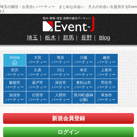
埼玉の婚活・お見合いパーティー まじめな出会い、大人の出会いを提供するEven
t-J
埼玉
｜
栃木
｜
群馬
｜
長野
｜
Blog
Home
大宮
熊谷
川越
越谷
パーティー
パーティー
パーティー
パーティー
所沢
久喜
川口
本庄
上尾市
パーティー
パーティー
パーティー
パーティー
パーティー
飯能市
坂戸市
深谷市
東松山市
羽生市
パーティー
パーティー
パーティー
パーティー
パーティー
加須市
行田市
入間市
滑川町(森林
草加市
パーティー
パーティー
パーティー
公園)
パーティー
パーティー
新規会員登録
ログイン