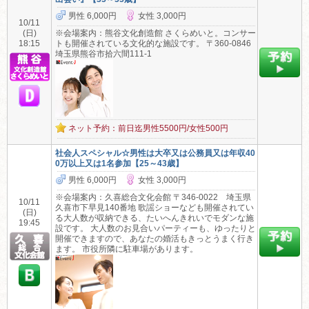
男性 6,000円
女性 3,000円
10/11
(日)
※会場案内：熊谷文化創造館 さくらめいと。コンサー
18:15
トも開催されている文化的な施設です。 〒360-0846
埼玉県熊谷市拾六間111-1
ネット予約：前日迄男性5500円/女性500円
社会人スペシャル☆男性は大卒又は公務員又は年収40
0万以上又は1名参加【25～43歳】
男性 6,000円
女性 3,000円
※会場案内：久喜総合文化会館 〒346-0022 埼玉県
10/11
久喜市下早見140番地 歌謡ショーなども開催されてい
(日)
る大人数が収納できる、たいへんきれいでモダンな施
19:45
設です。 大人数のお見合いパーティーも、ゆったりと
開催できますので、あなたの婚活もきっとうまく行き
ます。 市役所隣に駐車場があります。