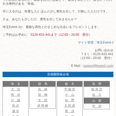
れる権利がある「幸福」
手に入るのは、幸運な人と ほんの少し勇気を出して、行動した人だけです。
さぁ、あなたも少しだけ、勇気を出してみませんか？
埼玉Event-Jが、素敵な異性とのまじめな出会いをプレゼントします。
ご予約はお早めに
0120-933-441まで（12:00～20:00 受付）
サイト管理：埼玉Event-J
お問い合わせ
ＴＥＬ：0120-933-441
（12:00～20:00 受付）
E-Mail：
support@event-j.com
首都圏開催会場
埼 玉
群 馬
栃 木
長 野
大 宮
高 崎
宇 都 宮
軽 井 沢
熊 谷
前 橋
小 山
佐 久
川 越
太 田
佐 野
山 梨
所 沢
伊 勢 崎
大 田 原
甲 府
越 谷
那 須