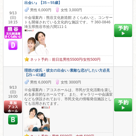
出会い』【35～55歳】
男性 6,000円
女性 3,000円
9/13
(日)
※会場案内：熊谷文化創造館 さくらめいと。コンサー
18:15
トも開催されている文化的な施設です。 〒360-0846
埼玉県熊谷市拾六間111-1
ネット予約：前日迄男性5500円/女性500円
理想の彼氏・彼女の出会い♪素敵な恋がしたい方必見
【25～43歳】
男性 6,000円
女性 3000円
9/13
※会場案内：アコスホールは、市民が文化活動を楽し
(日)
める多目的なホールです。 また、ギャラリーや会議室
19:00
なども併設されており、市民文化の情報発信施設とし
ても活用されてます。