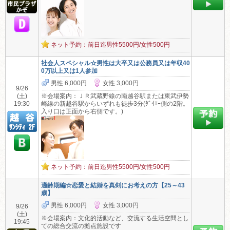
ネット予約：前日迄男性5500円/女性500円
社会人スペシャル☆男性は大卒又は公務員又は年収40
0万以上又は1人参加
男性 6,000円
女性 3,000円
9/26
(土)
※会場案内：ＪＲ武蔵野線の南越谷駅または東武伊勢
19:30
崎線の新越谷駅からいずれも徒歩3分(ﾀﾞｲｴｰ側の2階。
入り口は正面から右側です。)
ネット予約：前日迄男性5500円/女性500円
適齢期編☆恋愛と結婚を真剣にお考えの方【25～43
歳】
男性 6,000円
女性 3,000円
9/26
(土)
※会場案内：文化的活動など、交流する生活空間とし
19:45
ての総合交流の拠点施設です