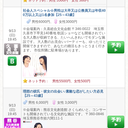
ネット予約：男性 5500円 女性 500円
社会人スペシャル☆男性は大卒又は公務員又は年収40
0万以上又は1名参加【25～43歳】
男性6000円、
女性3000円
※会場案内：久喜総合文化会館 〒346-0022 埼玉県
9/13
久喜市下早見140番地 歌謡ショーなども開催されてい
(日)
る大人数が収納できる、たいへんきれいでモダンな施
19:45
設です。 大人数のお見合いパーティーも、ゆったりと
開催できますので、あなたの婚活もきっとうまく行き
ます。 市役所隣に駐車場があります。
ネット予約： 男性5500円、女性500円
理想の彼氏・彼女の出会い♪素敵な恋がしたい方必見
【25～43歳】
男性 6,000円
女性 3,000円
9/13
(日)
※会場案内：熊谷文化創造館 さくらめいと。コンサー
19:45
トも開催されている文化的な施設です。 〒360-0846
埼玉県熊谷市拾六間111-1