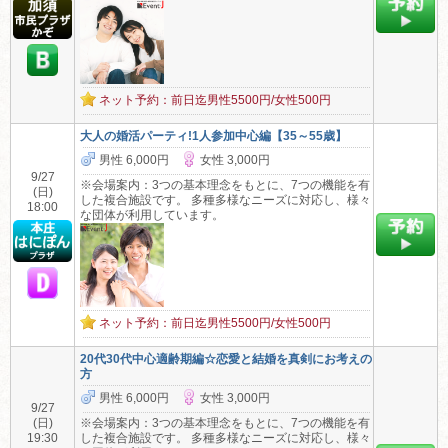
ネット予約：前日迄男性5500円/女性500円
大人の婚活パーティ!1人参加中心編【35～55歳】
男性 6,000円
女性 3,000円
9/27
※会場案内：3つの基本理念をもとに、7つの機能を有
(日)
した複合施設です。 多種多様なニーズに対応し、様々
18:00
な団体が利用しています。
ネット予約：前日迄男性5500円/女性500円
20代30代中心適齢期編☆恋愛と結婚を真剣にお考えの
方
男性 6,000円
女性 3,000円
9/27
(日)
※会場案内：3つの基本理念をもとに、7つの機能を有
19:30
した複合施設です。 多種多様なニーズに対応し、様々