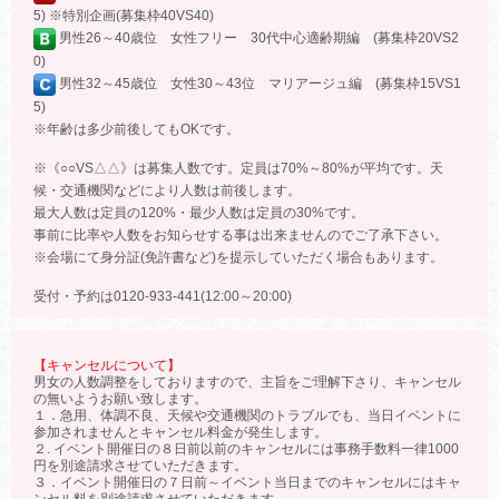
5) ※特別企画(募集枠40VS40)
男性26～40歳位 女性フリー 30代中心適齢期編 (募集枠20VS2
0)
男性32～45歳位 女性30～43位 マリアージュ編 (募集枠15VS1
5)
※年齢は多少前後してもOKです。
※《○○VS△△》は募集人数です。定員は70%～80%が平均です。天
候・交通機関などにより人数は前後します。
最大人数は定員の120%・最少人数は定員の30%です。
事前に比率や人数をお知らせする事は出来ませんのでご了承下さい。
※会場にて身分証(免許書など)を提示していただく場合もあります。
受付・予約は0120-933-441(12:00～20:00)
【キャンセルについて】
男女の人数調整をしておりますので、主旨をご理解下さり、キャンセル
の無いようお願い致します。
１．急用、体調不良、天候や交通機関のトラブルでも、当日イベントに
参加されませんとキャンセル料金が発生します。
２. イベント開催日の８日前以前のキャンセルには事務手数料一律1000
円を別途請求させていただきます。
３．イベント開催日の７日前～イベント当日までのキャンセルにはキャ
ンセル料を別途請求させていただきます。