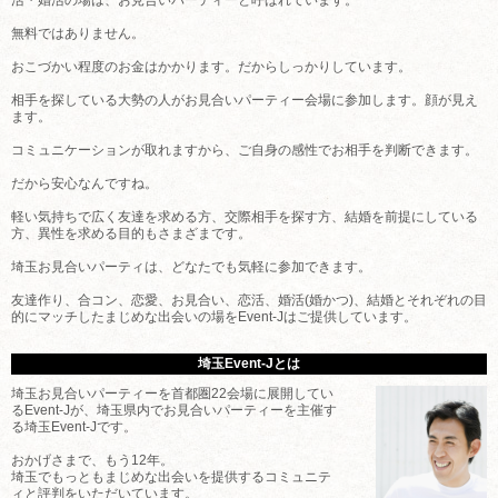
無料ではありません。
おこづかい程度のお金はかかります。だからしっかりしています。
相手を探している大勢の人がお見合いパーティー会場に参加します。顔が見え
ます。
コミュニケーションが取れますから、ご自身の感性でお相手を判断できます。
だから安心なんですね。
軽い気持ちで広く友達を求める方、交際相手を探す方、結婚を前提にしている
方、異性を求める目的もさまざまです。
埼玉お見合いパーティは、どなたでも気軽に参加できます。
友達作り、合コン、恋愛、お見合い、恋活、婚活(婚かつ)、結婚とそれぞれの目
的にマッチしたまじめな出会いの場をEvent-Jはご提供しています。
埼玉Event-Jとは
埼玉お見合いパーティーを首都圏22会場に展開してい
るEvent-Jが、埼玉県内でお見合いパーティーを主催す
る埼玉Event-Jです。
おかげさまで、もう12年。
埼玉でもっともまじめな出会いを提供するコミュニテ
ィと評判をいただいています。