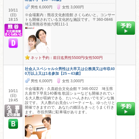
男性 6,000円
女性 3,000円
10/11
(日)
※会場案内：熊谷文化創造館 さくらめいと。コンサー
18:15
トも開催されている文化的な施設です。 〒360-0846
埼玉県熊谷市拾六間111-1
ネット予約：前日迄男性5500円/女性500円
社会人スペシャル☆男性は大卒又は公務員又は年収40
0万以上又は1名参加【25～43歳】
男性 6,000円
女性 3,000円
※会場案内：久喜総合文化会館 〒346-0022 埼玉県
10/11
久喜市下早見140番地 歌謡ショーなども開催されてい
(日)
る大人数が収納できる、たいへんきれいでモダンな施
19:45
設です。 大人数のお見合いパーティーも、ゆったりと
開催できますので、あなたの婚活もきっとうまく行き
ます。 市役所隣に駐車場があります。