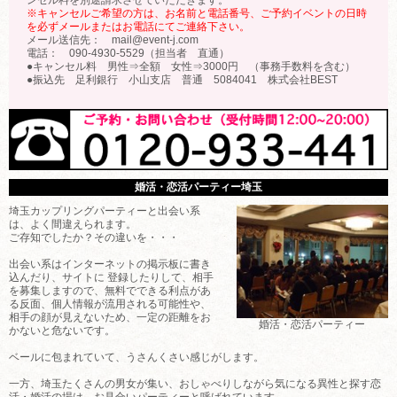
※キャンセルご希望の方は、お名前と電話番号、ご予約イベントの日時
を必ずメールまたはお電話にてご連絡下さい。
メール送信先： mail@event-j.com
電話： 090-4930-5529（担当者 直通）
●キャンセル料 男性⇒全額 女性⇒3000円 （事務手数料を含む）
●振込先 足利銀行 小山支店 普通 5084041 株式会社BEST
婚活・恋活パーティー埼玉
埼玉カップリングパーティーと出会い系
は、よく間違えられます。
ご存知でしたか？その違いを・・・
出会い系はインターネットの掲示板に書き
込んだり、サイトに 登録したりして、相手
を募集しますので、無料でできる利点があ
る反面、個人情報が流用される可能性や、
相手の顔が見えないため、一定の距離をお
婚活・恋活パーティー
かないと危ないです。
ベールに包まれていて、うさんくさい感じがします。
一方、埼玉たくさんの男女が集い、おしゃべりしながら気になる異性と探す恋
活・婚活の場は、お見合いパーティーと呼ばれています。