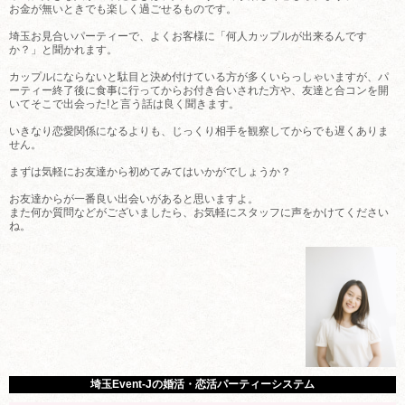
お金が無いときでも楽しく過ごせるものです。
埼玉お見合いパーティーで、よくお客様に「何人カップルが出来るんです
か？」と聞かれます。
カップルにならないと駄目と決め付けている方が多くいらっしゃいますが、パ
ーティー終了後に食事に行ってからお付き合いされた方や、友達と合コンを開
いてそこで出会った!と言う話は良く聞きます。
いきなり恋愛関係になるよりも、じっくり相手を観察してからでも遅くありま
せん。
まずは気軽にお友達から初めてみてはいかがでしょうか？
お友達からが一番良い出会いがあると思いますよ。
また何か質問などがございましたら、お気軽にスタッフに声をかけてください
ね。
埼玉Event-Jの婚活・恋活パーティーシステム