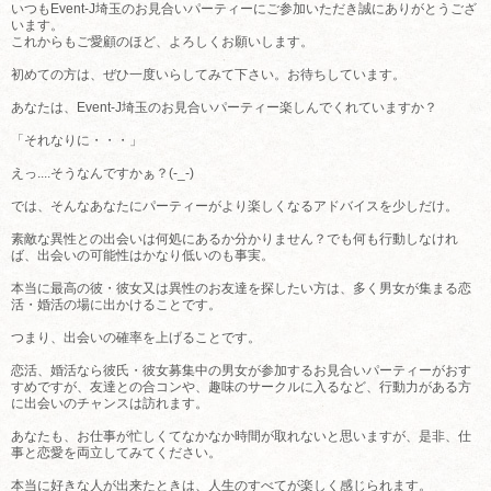
いつもEvent-J埼玉のお見合いパーティーにご参加いただき誠にありがとうござ
います。
これからもご愛顧のほど、よろしくお願いします。
初めての方は、ぜひ一度いらしてみて下さい。お待ちしています。
あなたは、Event-J埼玉のお見合いパーティー楽しんでくれていますか？
「それなりに・・・」
えっ....そうなんですかぁ？(-_-)
では、そんなあなたにパーティーがより楽しくなるアドバイスを少しだけ。
素敵な異性との出会いは何処にあるか分かりません？でも何も行動しなけれ
ば、出会いの可能性はかなり低いのも事実。
本当に最高の彼・彼女又は異性のお友達を探したい方は、多く男女が集まる恋
活・婚活の場に出かけることです。
つまり、出会いの確率を上げることです。
恋活、婚活なら彼氏・彼女募集中の男女が参加するお見合いパーティーがおす
すめですが、友達との合コンや、趣味のサークルに入るなど、行動力がある方
に出会いのチャンスは訪れます。
あなたも、お仕事が忙しくてなかなか時間が取れないと思いますが、是非、仕
事と恋愛を両立してみてください。
本当に好きな人が出来たときは、人生のすべてが楽しく感じられます。