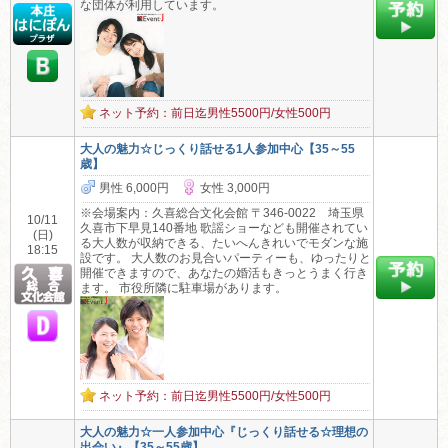
な団体が利用しています。
ネット予約：前日迄男性5500円/女性500円
大人の魅力☆じっくり話せる1人参加中心【35～55
歳】
男性 6,000円
女性 3,000円
※会場案内：久喜総合文化会館 〒346-0022 埼玉県
10/11
久喜市下早見140番地 歌謡ショーなども開催されてい
(日)
る大人数が収納できる、たいへんきれいでモダンな施
18:15
設です。 大人数のお見合いパーティーも、ゆったりと
開催できますので、あなたの婚活もきっとうまく行き
ます。 市役所隣に駐車場があります。
ネット予約：前日迄男性5500円/女性500円
大人の魅力☆一人参加中心『じっくり話せる☆理想の
出会い』【35～55歳】