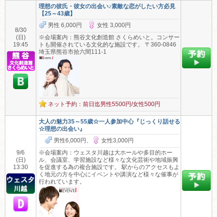
理想の彼氏・彼女の出会い♪素敵な恋がしたい方必見
【25～43歳】
男性 6,000円
女性 3,000円
8/30
(日)
※会場案内：熊谷文化創造館 さくらめいと。コンサー
19:45
トも開催されている文化的な施設です。 〒360-0846
埼玉県熊谷市拾六間111-1
ネット予約：前日迄男性5500円/女性500円
大人の魅力35～55歳☆一人参加中心『じっくり話せる
☆理想の出会い』
男性6,000円、
女性3,000円
9/6
※会場案内：ウェスタ川越は大ホールや多目的ホー
(日)
ル、会議室、学習施設など様々な文化芸術や地域振興
13:30
を促進する為の複合施設です。 駅からのアクセスもよ
く地元の方を中心にイベントや講演など様々な催事が
行われています。