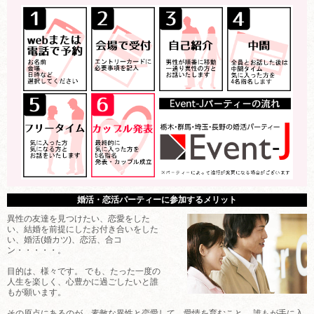
婚活・恋活パーティーに参加するメリット
異性の友達を見つけたい、恋愛をした
い、結婚を前提にしたお付き合いをした
い、婚活(婚カツ)、恋活、合コ
ン・・・・・。
目的は、様々です。 でも、たった一度の
人生を楽しく、心豊かに過ごしたいと誰
もが願います。
その原点にあるのが、素敵な異性と恋愛して、愛情を育むこと。 誰もが手に入