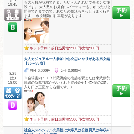
(日)
る大人数が収納できる、たいへんきれいでモダンな施
19:45
設です。 大人数のお見合いパーティーも、ゆったりと
開催できますので、あなたの婚活もきっとうまく行き
ます。 市役所隣に駐車場があります。
ネット予約：前日迄男性5500円/女性500円
大人カジュアル一人参加中心☆思いやりがある男女編
【35～55歳】
男性 6,000円
女性 3,000円
8/29
(土)
※会場案内：ＪＲ武蔵野線の南越谷駅または東武伊勢
18:00
崎線の新越谷駅からいずれも徒歩3分(ﾀﾞｲｴｰ側の2階。
入り口は正面から右側です。)
ネット予約：前日迄男性5500円/女性500円
社会人スペシャル☆男性は大卒又は公務員又は年収40