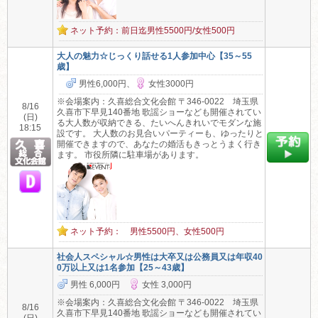
ネット予約：前日迄男性5500円/女性500円
大人の魅力☆じっくり話せる1人参加中心【35～55
歳】
男性6,000円、
女性3000円
※会場案内：久喜総合文化会館 〒346-0022 埼玉県
8/16
久喜市下早見140番地 歌謡ショーなども開催されてい
(日)
る大人数が収納できる、たいへんきれいでモダンな施
18:15
設です。 大人数のお見合いパーティーも、ゆったりと
開催できますので、あなたの婚活もきっとうまく行き
ます。 市役所隣に駐車場があります。
ネット予約： 男性5500円、女性500円
社会人スペシャル☆男性は大卒又は公務員又は年収40
0万以上又は1名参加【25～43歳】
男性 6,000円
女性 3,000円
※会場案内：久喜総合文化会館 〒346-0022 埼玉県
8/16
久喜市下早見140番地 歌謡ショーなども開催されてい