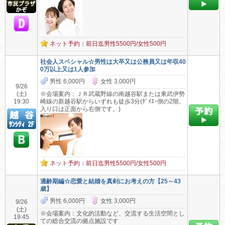
ネット予約：前日迄男性5500円/女性500円
社会人スペシャル☆男性は大卒又は公務員又は年収40
0万以上又は1人参加
男性 6,000円
女性 3,000円
9/26
(土)
※会場案内：ＪＲ武蔵野線の南越谷駅または東武伊勢
19:30
崎線の新越谷駅からいずれも徒歩3分(ﾀﾞｲｴｰ側の2階。
入り口は正面から右側です。)
ネット予約：前日迄男性5500円/女性500円
適齢期編☆恋愛と結婚を真剣にお考えの方【25～43
歳】
男性 6,000円
女性 3,000円
9/26
(土)
※会場案内：文化的活動など、交流する生活空間とし
19:45
ての総合交流の拠点施設です