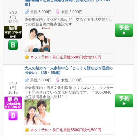
適齢期編☆恋愛と結婚を真剣にお考えの方【25～43
歳】
男性 6,000円
女性 3,000円
8/30
(日)
※会場案内：文化的活動など、交流する生活空間とし
15:00
ての総合交流の拠点施設です
ネット予約：前日迄男性5500円/女性500円
大人の魅力☆一人参加中心『じっくり話せる☆理想の
出会い』【35～55歳】
男性 6,000円
女性 3,000円
8/30
(日)
※会場案内：熊谷文化創造館 さくらめいと。コンサー
18:15
トも開催されている文化的な施設です。 〒360-0846
埼玉県熊谷市拾六間111-1
ネット予約：前日迄男性5500円/女性500円