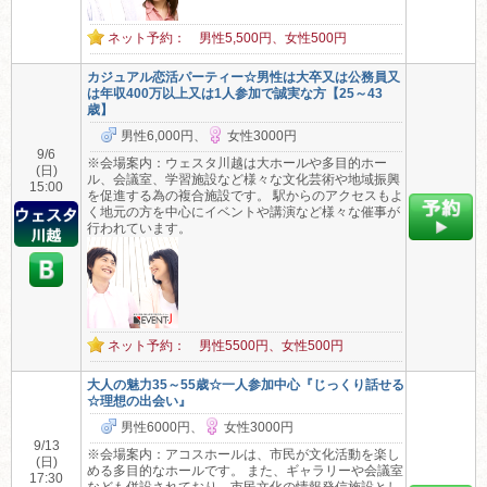
ネット予約： 男性5,500円、女性500円
カジュアル恋活パーティー☆男性は大卒又は公務員又
は年収400万以上又は1人参加で誠実な方【25～43
歳】
男性6,000円、
女性3000円
9/6
※会場案内：ウェスタ川越は大ホールや多目的ホー
(日)
ル、会議室、学習施設など様々な文化芸術や地域振興
15:00
を促進する為の複合施設です。 駅からのアクセスもよ
く地元の方を中心にイベントや講演など様々な催事が
行われています。
ネット予約： 男性5500円、女性500円
大人の魅力35～55歳☆一人参加中心『じっくり話せる
☆理想の出会い』
男性6000円、
女性3000円
9/13
※会場案内：アコスホールは、市民が文化活動を楽し
(日)
める多目的なホールです。 また、ギャラリーや会議室
17:30