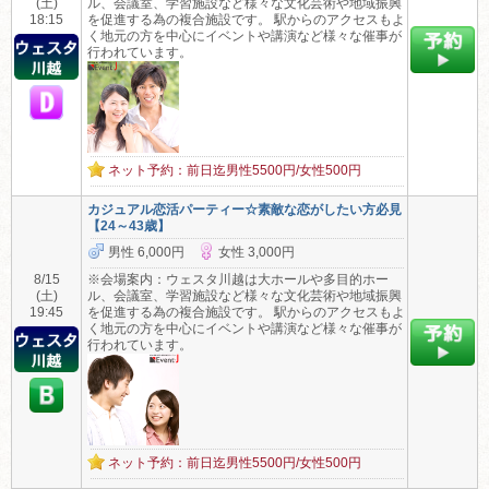
(土)
ル、会議室、学習施設など様々な文化芸術や地域振興
18:15
を促進する為の複合施設です。 駅からのアクセスもよ
く地元の方を中心にイベントや講演など様々な催事が
行われています。
ネット予約：前日迄男性5500円/女性500円
カジュアル恋活パーティー☆素敵な恋がしたい方必見
【24～43歳】
男性 6,000円
女性 3,000円
8/15
※会場案内：ウェスタ川越は大ホールや多目的ホー
(土)
ル、会議室、学習施設など様々な文化芸術や地域振興
19:45
を促進する為の複合施設です。 駅からのアクセスもよ
く地元の方を中心にイベントや講演など様々な催事が
行われています。
ネット予約：前日迄男性5500円/女性500円