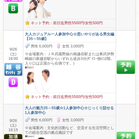
ネット予約：前日迄男性5500円/女性500円
大人カジュアル一人参加中心☆思いやりがある男女編
【35～55歳】
男性 6,000円
女性 3,000円
9/26
(土)
※会場案内：ＪＲ武蔵野線の南越谷駅または東武伊勢
18:00
崎線の新越谷駅からいずれも徒歩3分(ﾀﾞｲｴｰ側の2階。
入り口は正面から右側です。)
ネット予約：前日迄男性5500円/女性500円
大人の魅力35～55歳☆1人参加中心☆じっくり話せる
1人参加中心
男性 6,000円
女性 3,000円
9/26
(土)
※会場案内：文化的活動など、交流する生活空間とし
18:15
ての総合交流の拠点施設です