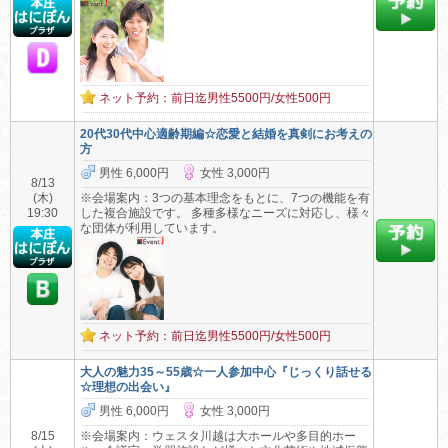
ネット予約：前日迄男性5500円/女性500円
20代30代中心適齢期編☆恋愛と結婚を真剣にお考えの
方
男性 6,000円
女性 3,000円
8/13
(木)
※会場案内：3つの基本理念をもとに、7つの機能を有
19:30
した複合施設です。 多種多様なニーズに対応し、様々
な団体が利用しています。
ネット予約：前日迄男性5500円/女性500円
大人の魅力35～55歳☆一人参加中心『じっくり話せる
☆理想の出会い』
男性 6,000円
女性 3,000円
8/15
※会場案内：ウェスタ川越は大ホールや多目的ホー