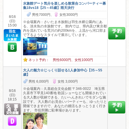
水族館デート気分を楽しめる散策合コンパーティー募
集18vs18【25～45歳】雨天決行
男性7000円、
女性3000円
8/16
(日)
※会場案内：さいたま水族館は羽生水郷公園内にあ
15:00
る、淡水魚の水族館です。 館内では、県内及び東京都
内を流れている荒川の約200kmを、上流から河口部ま
で下るようなスタイルで展示しています。
ネット予約： 男性6000円、女性1000円
大人の魅力☆じっくり話せる1人参加中心【35～55
歳】
男性 6,000円
女性 3,000円
※会場案内：久喜総合文化会館 〒346-0022 埼玉県
8/16
久喜市下早見140番地 歌謡ショーなども開催されてい
(日)
る大人数が収納できる、たいへんきれいでモダンな施
18:15
設です。 大人数のお見合いパーティーも、ゆったりと
開催できますので、あなたの婚活もきっとうまく行き
ます。 市役所隣に駐車場があります。