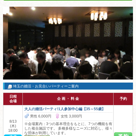
埼玉の婚活・お見合いパーティーご案内
日程
企 画 ・ 料 金
予約
会場
大人の婚活パーティ!1人参加中心編【35～55歳】
男性 6,000円
女性 3,000円
8/13
※会場案内：3つの基本理念をもとに、7つの機能を有
(木)
した複合施設です。 多種多様なニーズに対応し、様々
18:00
な団体が利用しています。