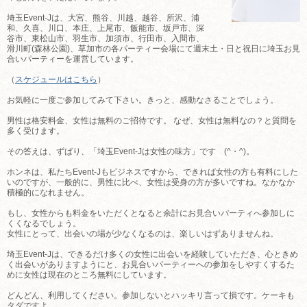
埼玉Event-Jは、大宮、熊谷、川越、越谷、所沢、浦
和、久喜、川口、本庄、上尾市、飯能市、坂戸市、深
谷市、東松山市、羽生市、加須市、行田市、入間市、
滑川町(森林公園)、草加市の各パーティー会場にて週末土・日と祝日に埼玉お見
合いパーティーを運営しています。
（
スケジュールはこちら
）
お気軽に一度ご参加してみて下さい。きっと、感動なさることでしょう。
男性は格安料金、女性は無料のご招待です。 なぜ、女性は無料なの？と質問を
多く受けます。
その答えは、ずばり、「埼玉Event-Jは女性の味方」です (^・^)。
ホンネは、私たちEvent-Jもビジネスですから、できれば女性の方も有料にした
いのですが、一般的に、男性に比べ、女性は受身の方が多いですね。なかなか
積極的になれません。
もし、女性からも料金をいただくとなると余計にお見合いパーティへ参加しに
くくなるでしょう。
女性にとって、出会いの場が少なくなるのは、楽しいはずありませんね。
埼玉Event-Jは、できるだけ多くの女性に出会いを経験していただき、心ときめ
く出会いがありますようにと、お見合いパーティーへの参加をしやすくするた
めに女性は現在のところ無料にしています。
どんどん、利用してください。参加しないとハッキリ言って損です。ケーキも
タダですよ。