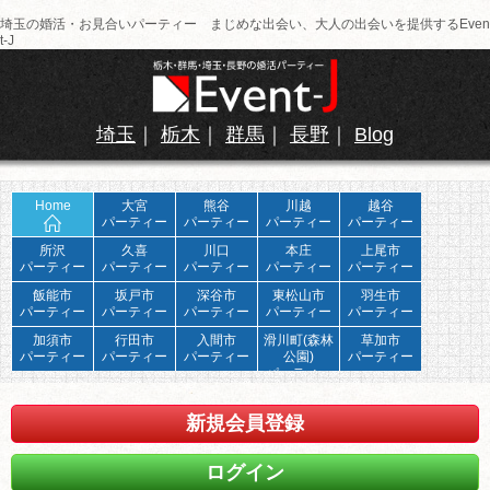
埼玉の婚活・お見合いパーティー まじめな出会い、大人の出会いを提供するEven
t-J
埼玉
｜
栃木
｜
群馬
｜
長野
｜
Blog
Home
大宮
熊谷
川越
越谷
パーティー
パーティー
パーティー
パーティー
所沢
久喜
川口
本庄
上尾市
パーティー
パーティー
パーティー
パーティー
パーティー
飯能市
坂戸市
深谷市
東松山市
羽生市
パーティー
パーティー
パーティー
パーティー
パーティー
加須市
行田市
入間市
滑川町(森林
草加市
パーティー
パーティー
パーティー
公園)
パーティー
パーティー
新規会員登録
ログイン