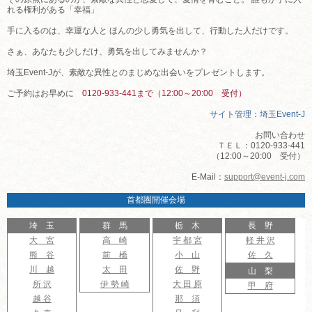
れる権利がある「幸福」
手に入るのは、幸運な人と ほんの少し勇気を出して、行動した人だけです。
さぁ、あなたも少しだけ、勇気を出してみませんか？
埼玉Event-Jが、素敵な異性とのまじめな出会いをプレゼントします。
ご予約はお早めに
0120-933-441まで（12:00～20:00 受付）
サイト管理：埼玉Event-J
お問い合わせ
ＴＥＬ：0120-933-441
（12:00～20:00 受付）
E-Mail：
support@event-j.com
首都圏開催会場
埼 玉
群 馬
栃 木
長 野
大 宮
高 崎
宇 都 宮
軽 井 沢
熊 谷
前 橋
小 山
佐 久
川 越
太 田
佐 野
山 梨
所 沢
伊 勢 崎
大 田 原
甲 府
越 谷
那 須