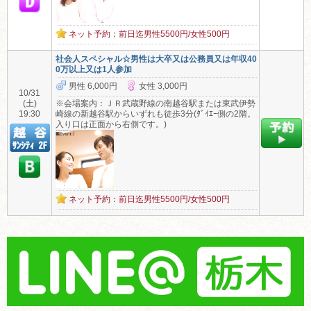
ネット予約：前日迄男性5500円/女性500円
社会人スペシャル☆男性は大卒又は公務員又は年収40
0万以上又は1人参加
男性 6,000円
女性 3,000円
10/31
(土)
※会場案内：ＪＲ武蔵野線の南越谷駅または東武伊勢
19:30
崎線の新越谷駅からいずれも徒歩3分(ﾀﾞｲｴｰ側の2階。
入り口は正面から右側です。)
ネット予約：前日迄男性5500円/女性500円