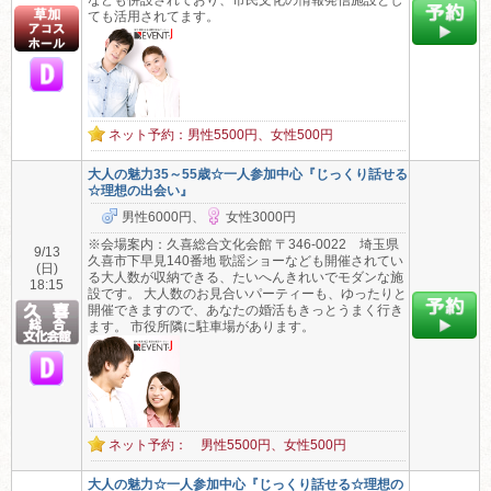
なども併設されており、市民文化の情報発信施設とし
ても活用されてます。
ネット予約：男性5500円、女性500円
大人の魅力35～55歳☆一人参加中心『じっくり話せる
☆理想の出会い』
男性6000円、
女性3000円
※会場案内：久喜総合文化会館 〒346-0022 埼玉県
9/13
久喜市下早見140番地 歌謡ショーなども開催されてい
(日)
る大人数が収納できる、たいへんきれいでモダンな施
18:15
設です。 大人数のお見合いパーティーも、ゆったりと
開催できますので、あなたの婚活もきっとうまく行き
ます。 市役所隣に駐車場があります。
ネット予約： 男性5500円、女性500円
大人の魅力☆一人参加中心『じっくり話せる☆理想の