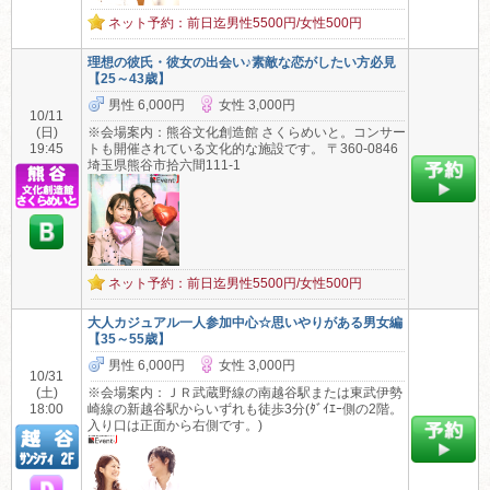
ネット予約：前日迄男性5500円/女性500円
理想の彼氏・彼女の出会い♪素敵な恋がしたい方必見
【25～43歳】
男性 6,000円
女性 3,000円
10/11
(日)
※会場案内：熊谷文化創造館 さくらめいと。コンサー
19:45
トも開催されている文化的な施設です。 〒360-0846
埼玉県熊谷市拾六間111-1
ネット予約：前日迄男性5500円/女性500円
大人カジュアル一人参加中心☆思いやりがある男女編
【35～55歳】
男性 6,000円
女性 3,000円
10/31
(土)
※会場案内：ＪＲ武蔵野線の南越谷駅または東武伊勢
18:00
崎線の新越谷駅からいずれも徒歩3分(ﾀﾞｲｴｰ側の2階。
入り口は正面から右側です。)