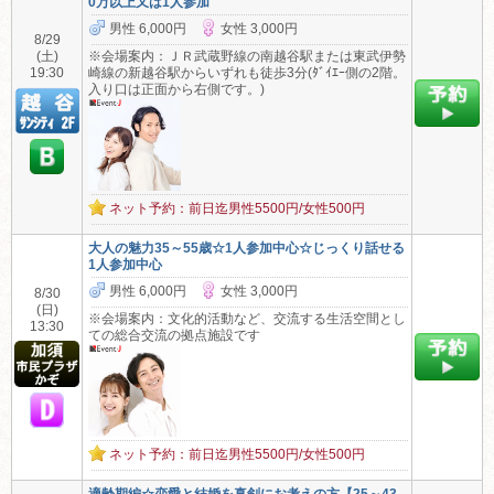
0万以上又は1人参加
男性 6,000円
女性 3,000円
8/29
(土)
※会場案内：ＪＲ武蔵野線の南越谷駅または東武伊勢
19:30
崎線の新越谷駅からいずれも徒歩3分(ﾀﾞｲｴｰ側の2階。
入り口は正面から右側です。)
ネット予約：前日迄男性5500円/女性500円
大人の魅力35～55歳☆1人参加中心☆じっくり話せる
1人参加中心
男性 6,000円
女性 3,000円
8/30
(日)
※会場案内：文化的活動など、交流する生活空間とし
13:30
ての総合交流の拠点施設です
ネット予約：前日迄男性5500円/女性500円