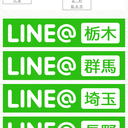
久 喜
足 利
栃 木 市