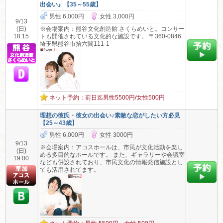
出会い』【35～55歳】
男性 6,000円
女性 3,000円
9/13
(日)
※会場案内：熊谷文化創造館 さくらめいと。コンサー
18:15
トも開催されている文化的な施設です。 〒360-0846
埼玉県熊谷市拾六間111-1
ネット予約：前日迄男性5500円/女性500円
理想の彼氏・彼女の出会い♪素敵な恋がしたい方必見
【25～43歳】
男性 6,000円
女性 3000円
9/13
※会場案内：アコスホールは、市民が文化活動を楽し
(日)
める多目的なホールです。 また、ギャラリーや会議室
19:00
なども併設されており、市民文化の情報発信施設とし
ても活用されてます。