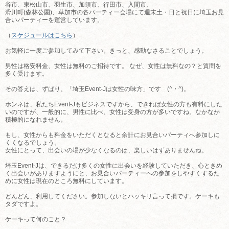
谷市、東松山市、羽生市、加須市、行田市、入間市、
滑川町(森林公園)、草加市の各パーティー会場にて週末土・日と祝日に埼玉お見
合いパーティーを運営しています。
（
スケジュールはこちら
）
お気軽に一度ご参加してみて下さい。きっと、感動なさることでしょう。
男性は格安料金、女性は無料のご招待です。 なぜ、女性は無料なの？と質問を
多く受けます。
その答えは、ずばり、「埼玉Event-Jは女性の味方」です (^・^)。
ホンネは、私たちEvent-Jもビジネスですから、できれば女性の方も有料にした
いのですが、一般的に、男性に比べ、女性は受身の方が多いですね。なかなか
積極的になれません。
もし、女性からも料金をいただくとなると余計にお見合いパーティへ参加しに
くくなるでしょう。
女性にとって、出会いの場が少なくなるのは、楽しいはずありませんね。
埼玉Event-Jは、できるだけ多くの女性に出会いを経験していただき、心ときめ
く出会いがありますようにと、お見合いパーティーへの参加をしやすくするた
めに女性は現在のところ無料にしています。
どんどん、利用してください。参加しないとハッキリ言って損です。ケーキも
タダですよ。
ケーキって何のこと？