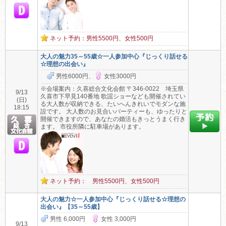
ネット予約：男性5500円、女性500円
大人の魅力35～55歳☆一人参加中心『じっくり話せる
☆理想の出会い』
男性6000円、
女性3000円
※会場案内：久喜総合文化会館 〒346-0022 埼玉県
9/13
久喜市下早見140番地 歌謡ショーなども開催されてい
(日)
る大人数が収納できる、たいへんきれいでモダンな施
18:15
設です。 大人数のお見合いパーティーも、ゆったりと
開催できますので、あなたの婚活もきっとうまく行き
ます。 市役所隣に駐車場があります。
ネット予約： 男性5500円、女性500円
大人の魅力☆一人参加中心『じっくり話せる☆理想の
出会い』【35～55歳】
男性 6,000円
女性 3,000円
9/13