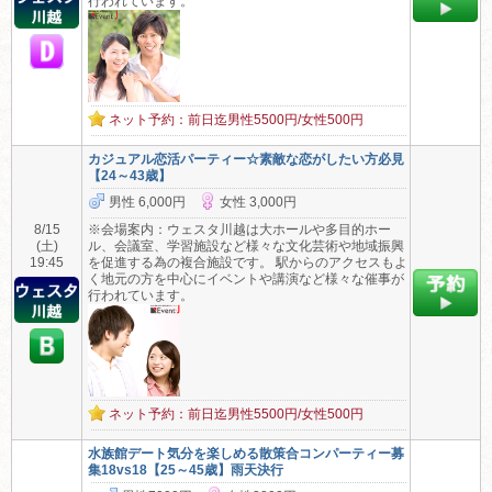
行われています。
ネット予約：前日迄男性5500円/女性500円
カジュアル恋活パーティー☆素敵な恋がしたい方必見
【24～43歳】
男性 6,000円
女性 3,000円
8/15
※会場案内：ウェスタ川越は大ホールや多目的ホー
(土)
ル、会議室、学習施設など様々な文化芸術や地域振興
19:45
を促進する為の複合施設です。 駅からのアクセスもよ
く地元の方を中心にイベントや講演など様々な催事が
行われています。
ネット予約：前日迄男性5500円/女性500円
水族館デート気分を楽しめる散策合コンパーティー募
集18vs18【25～45歳】雨天決行