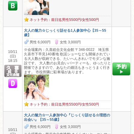
ネット予約：前日迄男性5500円/女性500円
大人の魅力☆じっくり話せる1人参加中心【35～55
歳】
男性 6,000円
女性 3,000円
※会場案内：久喜総合文化会館 〒346-0022 埼玉県
10/11
久喜市下早見140番地 歌謡ショーなども開催されてい
(日)
る大人数が収納できる、たいへんきれいでモダンな施
18:15
設です。 大人数のお見合いパーティーも、ゆったりと
開催できますので、あなたの婚活もきっとうまく行き
ます。 市役所隣に駐車場があります。
ネット予約：前日迄男性5500円/女性500円
大人の魅力☆一人参加中心『じっくり話せる☆理想の
出会い』【35～55歳】
男性 6,000円
女性 3,000円
10/11