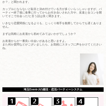
か？」と聞かれます。
カップルにならないと駄目と決め付けている方が多くいらっしゃいますが、パ
ーティー終了後に食事に行ってからお付き合いされた方や、友達と合コンを開
いてそこで出会った!と言う話は良く聞きます。
いきなり恋愛関係になるよりも、じっくり相手を観察してからでも遅くありま
せん。
まずは気軽にお友達から初めてみてはいかがでしょうか？
お友達からが一番良い出会いがあると思いますよ。
また何か質問などがございましたら、お気軽にスタッフに声をかけてください
ね。
埼玉Event-Jの婚活・恋活パーティーシステム