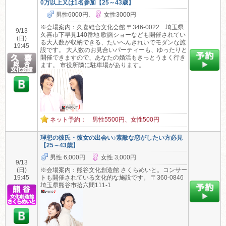
0万以上又は1名参加【25～43歳】
男性6000円、
女性3000円
※会場案内：久喜総合文化会館 〒346-0022 埼玉県
9/13
久喜市下早見140番地 歌謡ショーなども開催されてい
(日)
る大人数が収納できる、たいへんきれいでモダンな施
19:45
設です。 大人数のお見合いパーティーも、ゆったりと
開催できますので、あなたの婚活もきっとうまく行き
ます。 市役所隣に駐車場があります。
ネット予約： 男性5500円、女性500円
理想の彼氏・彼女の出会い♪素敵な恋がしたい方必見
【25～43歳】
男性 6,000円
女性 3,000円
9/13
(日)
※会場案内：熊谷文化創造館 さくらめいと。コンサー
19:45
トも開催されている文化的な施設です。 〒360-0846
埼玉県熊谷市拾六間111-1