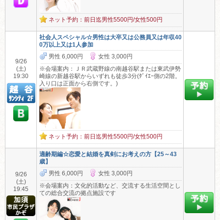
ネット予約：前日迄男性5500円/女性500円
社会人スペシャル☆男性は大卒又は公務員又は年収40
0万以上又は1人参加
男性 6,000円
女性 3,000円
9/26
(土)
※会場案内：ＪＲ武蔵野線の南越谷駅または東武伊勢
19:30
崎線の新越谷駅からいずれも徒歩3分(ﾀﾞｲｴｰ側の2階。
入り口は正面から右側です。)
ネット予約：前日迄男性5500円/女性500円
適齢期編☆恋愛と結婚を真剣にお考えの方【25～43
歳】
男性 6,000円
女性 3,000円
9/26
(土)
※会場案内：文化的活動など、交流する生活空間とし
19:45
ての総合交流の拠点施設です