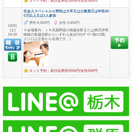
ネット予約：前日迄男性5500円/女性500円
社会人スペシャル☆男性は大卒又は公務員又は年収40
0万以上又は1人参加
男性 6,000円
女性 3,000円
10/31
(土)
※会場案内：ＪＲ武蔵野線の南越谷駅または東武伊勢
19:30
崎線の新越谷駅からいずれも徒歩3分(ﾀﾞｲｴｰ側の2階。
入り口は正面から右側です。)
ネット予約：前日迄男性5500円/女性500円