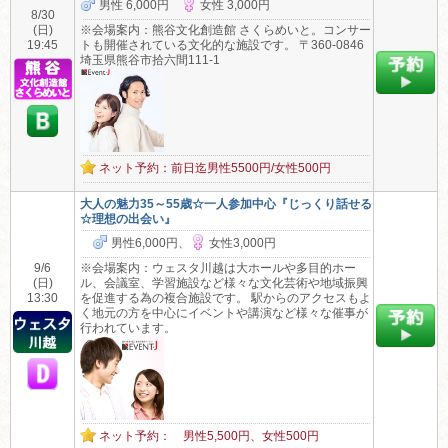
男性 6,000円
女性 3,000円
8/30
(日)
※会場案内：熊谷文化創造館 さくらめいと。コンサー
19:45
トも開催されている文化的な施設です。 〒360-0846
埼玉県熊谷市拾六間111-1
ネット予約：前日迄男性5500円/女性500円
大人の魅力35～55歳☆一人参加中心『じっくり話せる
☆理想の出会い』
男性6,000円、
女性3,000円
9/6
※会場案内：ウェスタ川越は大ホールや多目的ホー
(日)
ル、会議室、学習施設など様々な文化芸術や地域振興
13:30
を促進する為の複合施設です。 駅からのアクセスもよ
く地元の方を中心にイベントや講演など様々な催事が
行われています。
ネット予約： 男性5,500円、女性500円