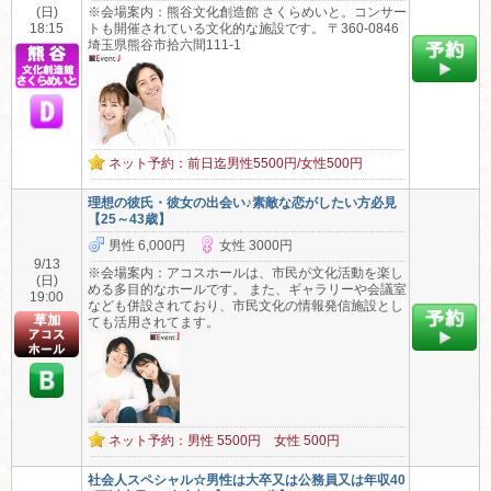
(日)
※会場案内：熊谷文化創造館 さくらめいと。コンサー
18:15
トも開催されている文化的な施設です。 〒360-0846
埼玉県熊谷市拾六間111-1
ネット予約：前日迄男性5500円/女性500円
理想の彼氏・彼女の出会い♪素敵な恋がしたい方必見
【25～43歳】
男性 6,000円
女性 3000円
9/13
※会場案内：アコスホールは、市民が文化活動を楽し
(日)
める多目的なホールです。 また、ギャラリーや会議室
19:00
なども併設されており、市民文化の情報発信施設とし
ても活用されてます。
ネット予約：男性 5500円 女性 500円
社会人スペシャル☆男性は大卒又は公務員又は年収40