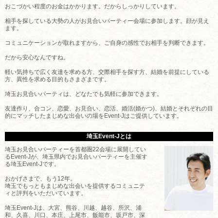
おこづかい程度のお金はかかります。だからしっかりしています。
相手を探している大勢の人がお見合いパーティー会場に参加します。顔が見え
ます。
コミュニケーションが取れますから、ご自身の感性でお相手を判断できます。
だから安心なんですね。
軽い気持ちで広く友達を求める方、交際相手を探す方、結婚を前提にしている
方、異性を求める目的もさまざまです。
埼玉お見合いパーティは、どなたでも気軽に参加できます。
友達作り、合コン、恋愛、お見合い、恋活、婚活(婚かつ)、結婚とそれぞれの目
的にマッチしたまじめな出会いの場をEvent-Jはご提供しています。
埼玉Event-Jとは
埼玉お見合いパーティーを首都圏22会場に展開してい
るEvent-Jが、埼玉県内でお見合いパーティーを主催す
る埼玉Event-Jです。
おかげさまで、もう12年。
埼玉でもっともまじめな出会いを提供するコミュニテ
ィと評判をいただいています。
埼玉Event-Jは、大宮、熊谷、川越、越谷、所沢、浦
和、久喜、川口、本庄、上尾市、飯能市、坂戸市、深