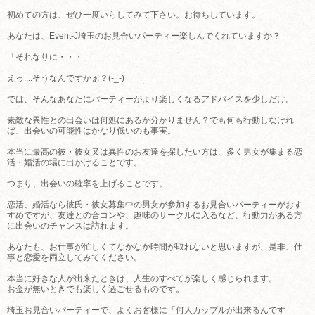
初めての方は、ぜひ一度いらしてみて下さい。お待ちしています。
あなたは、Event-J埼玉のお見合いパーティー楽しんでくれていますか？
「それなりに・・・」
えっ....そうなんですかぁ？(-_-)
では、そんなあなたにパーティーがより楽しくなるアドバイスを少しだけ。
素敵な異性との出会いは何処にあるか分かりません？でも何も行動しなけれ
ば、出会いの可能性はかなり低いのも事実。
本当に最高の彼・彼女又は異性のお友達を探したい方は、多く男女が集まる恋
活・婚活の場に出かけることです。
つまり、出会いの確率を上げることです。
恋活、婚活なら彼氏・彼女募集中の男女が参加するお見合いパーティーがおす
すめですが、友達との合コンや、趣味のサークルに入るなど、行動力がある方
に出会いのチャンスは訪れます。
あなたも、お仕事が忙しくてなかなか時間が取れないと思いますが、是非、仕
事と恋愛を両立してみてください。
本当に好きな人が出来たときは、人生のすべてが楽しく感じられます。
お金が無いときでも楽しく過ごせるものです。
埼玉お見合いパーティーで、よくお客様に「何人カップルが出来るんです