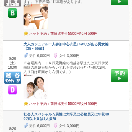
ます。 市役所隣に駐車場があります。
ネット予約：前日迄男性5500円/女性500円
大人カジュアル一人参加中心☆思いやりがある男女編
【35～55歳】
男性 6,000円
女性 3,000円
8/29
(土)
※会場案内：ＪＲ武蔵野線の南越谷駅または東武伊勢
18:00
崎線の新越谷駅からいずれも徒歩3分(ﾀﾞｲｴｰ側の2階。
入り口は正面から右側です。)
ネット予約：前日迄男性5500円/女性500円
社会人スペシャル☆男性は大卒又は公務員又は年収40
0万以上又は1人参加
男性 6,000円
女性 3,000円
8/29