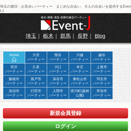
埼玉の婚活・お見合いパーティー まじめな出会い、大人の出会いを提供するEven
t-J
埼玉
｜
栃木
｜
群馬
｜
長野
｜
Blog
Home
大宮
熊谷
川越
越谷
パーティー
パーティー
パーティー
パーティー
所沢
久喜
川口
本庄
上尾市
パーティー
パーティー
パーティー
パーティー
パーティー
飯能市
坂戸市
深谷市
東松山市
羽生市
パーティー
パーティー
パーティー
パーティー
パーティー
加須市
行田市
入間市
滑川町(森林
草加市
パーティー
パーティー
パーティー
公園)
パーティー
パーティー
新規会員登録
ログイン