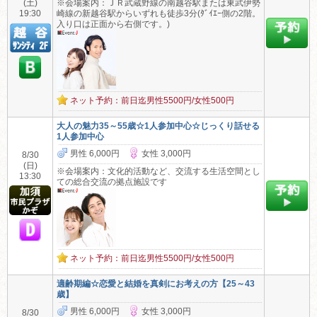
(土)
※会場案内：ＪＲ武蔵野線の南越谷駅または東武伊勢
19:30
崎線の新越谷駅からいずれも徒歩3分(ﾀﾞｲｴｰ側の2階。
入り口は正面から右側です。)
ネット予約：前日迄男性5500円/女性500円
大人の魅力35～55歳☆1人参加中心☆じっくり話せる
1人参加中心
男性 6,000円
女性 3,000円
8/30
(日)
※会場案内：文化的活動など、交流する生活空間とし
13:30
ての総合交流の拠点施設です
ネット予約：前日迄男性5500円/女性500円
適齢期編☆恋愛と結婚を真剣にお考えの方【25～43
歳】
男性 6,000円
女性 3,000円
8/30