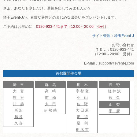
さぁ、あなたも少しだけ、勇気を出してみませんか？
埼玉Event-Jが、素敵な異性とのまじめな出会いをプレゼントします。
ご予約はお早めに
0120-933-441まで（12:00～20:00 受付）
サイト管理：埼玉Event-J
お問い合わせ
ＴＥＬ：0120-933-441
（12:00～20:00 受付）
E-Mail：
support@event-j.com
首都圏開催会場
埼 玉
群 馬
栃 木
長 野
大 宮
高 崎
宇 都 宮
軽 井 沢
熊 谷
前 橋
小 山
佐 久
川 越
太 田
佐 野
山 梨
所 沢
伊 勢 崎
大 田 原
甲 府
越 谷
那 須
久 喜
足 利
栃 木 市