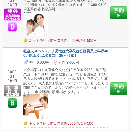
(日)
※会場案内：熊谷文化創造館 さくらめいと。コンサー
18:15
トも開催されている文化的な施設です。 〒360-0846
埼玉県熊谷市拾六間111-1
ネット予約：前日迄男性5500円/女性500円
社会人スペシャル☆男性は大卒又は公務員又は年収40
0万以上又は1名参加【25～43歳】
男性 6,000円
女性 3,000円
※会場案内：久喜総合文化会館 〒346-0022 埼玉県
10/11
久喜市下早見140番地 歌謡ショーなども開催されてい
(日)
る大人数が収納できる、たいへんきれいでモダンな施
19:45
設です。 大人数のお見合いパーティーも、ゆったりと
開催できますので、あなたの婚活もきっとうまく行き
ます。 市役所隣に駐車場があります。
ネット予約：前日迄男性5500円/女性500円