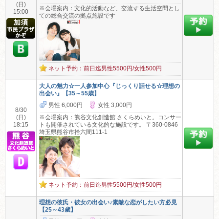
(日)
※会場案内：文化的活動など、交流する生活空間とし
15:00
ての総合交流の拠点施設です
ネット予約：前日迄男性5500円/女性500円
大人の魅力☆一人参加中心『じっくり話せる☆理想の
出会い』【35～55歳】
男性 6,000円
女性 3,000円
8/30
(日)
※会場案内：熊谷文化創造館 さくらめいと。コンサー
18:15
トも開催されている文化的な施設です。 〒360-0846
埼玉県熊谷市拾六間111-1
ネット予約：前日迄男性5500円/女性500円
理想の彼氏・彼女の出会い♪素敵な恋がしたい方必見
【25～43歳】