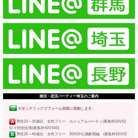
婚活・恋活パーティー埼玉のご案内
ボタンクリックでフォーム画面に移動します。
男性23～35歳位 女性フリー カジュアルパーティ(募集枠25VS2
5) ※特別企画(募集枠40VS40)
男性26～40歳位 女性フリー 30代中心適齢期編 (募集枠20VS2