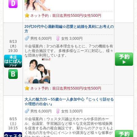
ネット予約：前日迄男性5500円/女性500円
20代30代中心適齢期編☆恋愛と結婚を真剣にお考えの
方
男性 6,000円
女性 3,000円
8/13
(木)
※会場案内：3つの基本理念をもとに、7つの機能を有
19:30
した複合施設です。 多種多様なニーズに対応し、様々
な団体が利用しています。
ネット予約：前日迄男性5500円/女性500円
大人の魅力35～55歳☆一人参加中心『じっくり話せる
☆理想の出会い』
男性 6,000円
女性 3,000円
8/15
※会場案内：ウェスタ川越は大ホールや多目的ホー
(土)
ル、会議室、学習施設など様々な文化芸術や地域振興
18:15
を促進する為の複合施設です。 駅からのアクセスもよ
く地元の方を中心にイベントや講演など様々な催事が