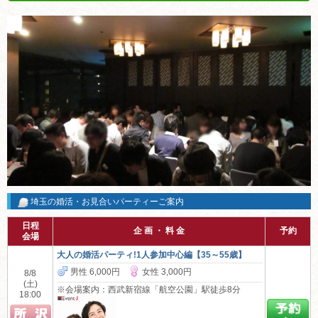
埼玉の婚活・お見合いパーティーご案内
日程
企 画 ・ 料 金
予約
会場
大人の婚活パーティ!1人参加中心編【35～55歳】
男性 6,000円
女性 3,000円
8/8
(土)
※会場案内：西武新宿線「航空公園」駅徒歩8分
18:00