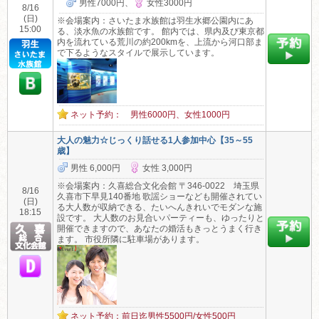
男性7000円、
女性3000円
8/16
(日)
※会場案内：さいたま水族館は羽生水郷公園内にあ
15:00
る、淡水魚の水族館です。 館内では、県内及び東京都
内を流れている荒川の約200kmを、上流から河口部ま
で下るようなスタイルで展示しています。
ネット予約： 男性6000円、女性1000円
大人の魅力☆じっくり話せる1人参加中心【35～55
歳】
男性 6,000円
女性 3,000円
※会場案内：久喜総合文化会館 〒346-0022 埼玉県
8/16
久喜市下早見140番地 歌謡ショーなども開催されてい
(日)
る大人数が収納できる、たいへんきれいでモダンな施
18:15
設です。 大人数のお見合いパーティーも、ゆったりと
開催できますので、あなたの婚活もきっとうまく行き
ます。 市役所隣に駐車場があります。
ネット予約：前日迄男性5500円/女性500円