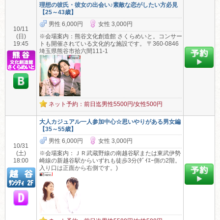
理想の彼氏・彼女の出会い♪素敵な恋がしたい方必見
【25～43歳】
男性 6,000円
女性 3,000円
10/11
(日)
※会場案内：熊谷文化創造館 さくらめいと。コンサー
19:45
トも開催されている文化的な施設です。 〒360-0846
埼玉県熊谷市拾六間111-1
ネット予約：前日迄男性5500円/女性500円
大人カジュアル一人参加中心☆思いやりがある男女編
【35～55歳】
男性 6,000円
女性 3,000円
10/31
(土)
※会場案内：ＪＲ武蔵野線の南越谷駅または東武伊勢
18:00
崎線の新越谷駅からいずれも徒歩3分(ﾀﾞｲｴｰ側の2階。
入り口は正面から右側です。)