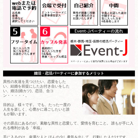
婚活・恋活パーティーに参加するメリット
異性の友達を見つけたい、恋愛をした
い、結婚を前提にしたお付き合いをした
い、婚活(婚カツ)、恋活、合コ
ン・・・・・。
目的は、様々です。 でも、たった一度の
人生を楽しく、心豊かに過ごしたいと誰
もが願います。
その原点にあるのが、素敵な異性と恋愛して、愛情を育むこと。 誰もが手に入
れる権利がある「幸福」
手に入るのは、幸運な人と ほんの少し勇気を出して、行動した人だけです。