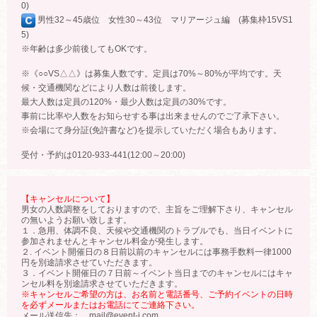
0)
男性32～45歳位 女性30～43位 マリアージュ編 (募集枠15VS1
5)
※年齢は多少前後してもOKです。
※《○○VS△△》は募集人数です。定員は70%～80%が平均です。天
候・交通機関などにより人数は前後します。
最大人数は定員の120%・最少人数は定員の30%です。
事前に比率や人数をお知らせする事は出来ませんのでご了承下さい。
※会場にて身分証(免許書など)を提示していただく場合もあります。
受付・予約は0120-933-441(12:00～20:00)
【キャンセルについて】
男女の人数調整をしておりますので、主旨をご理解下さり、キャンセル
の無いようお願い致します。
１．急用、体調不良、天候や交通機関のトラブルでも、当日イベントに
参加されませんとキャンセル料金が発生します。
２. イベント開催日の８日前以前のキャンセルには事務手数料一律1000
円を別途請求させていただきます。
３．イベント開催日の７日前～イベント当日までのキャンセルにはキャ
ンセル料を別途請求させていただきます。
※キャンセルご希望の方は、お名前と電話番号、ご予約イベントの日時
を必ずメールまたはお電話にてご連絡下さい。
メール送信先： mail@event-j.com