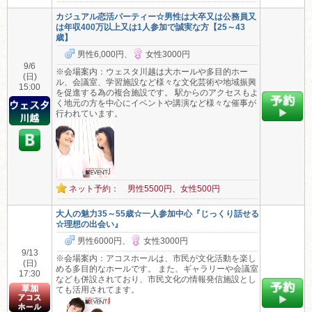
カジュアル恋活パーティー☆男性は大卒又は公務員又
は年収400万以上又は1人参加で誠実な方【25～43
歳】
男性6,000円、
女性3000円
9/6
※会場案内：ウェスタ川越は大ホールや多目的ホー
(日)
ル、会議室、学習施設など様々な文化芸術や地域振興
15:00
を促進する為の複合施設です。 駅からのアクセスもよ
く地元の方を中心にイベントや講演など様々な催事が
行われています。
ネット予約： 男性5500円、女性500円
大人の魅力35～55歳☆一人参加中心『じっくり話せる
☆理想の出会い』
男性6000円、
女性3000円
9/13
※会場案内：アコスホールは、市民が文化活動を楽し
(日)
める多目的なホールです。 また、ギャラリーや会議室
17:30
なども併設されており、市民文化の情報発信施設とし
ても活用されてます。