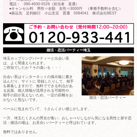
電話： 090-4930-5529（担当者 直通）
●キャンセル料 男性⇒全額 女性⇒3000円 （事務手数料を含む）
●振込先 足利銀行 小山支店 普通 5084041 株式会社BEST
婚活・恋活パーティー埼玉
埼玉カップリングパーティーと出会い系
は、よく間違えられます。
ご存知でしたか？その違いを・・・
出会い系はインターネットの掲示板に書き
込んだり、サイトに 登録したりして、相手
を募集しますので、無料でできる利点があ
る反面、個人情報が流用される可能性や、
相手の顔が見えないため、一定の距離をお
婚活・恋活パーティー
かないと危ないです。
ベールに包まれていて、うさんくさい感じがします。
一方、埼玉たくさんの男女が集い、おしゃべりしながら気になる異性と探す恋
活・婚活の場は、お見合いパーティーと呼ばれています。
無料ではありません。