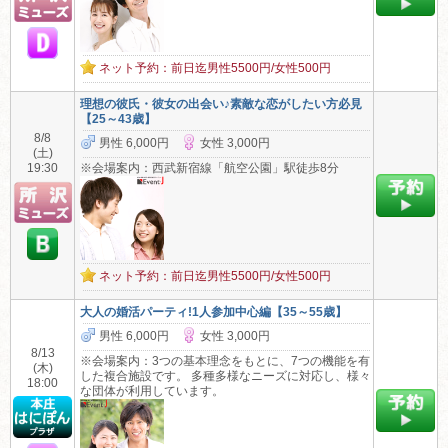
ネット予約：前日迄男性5500円/女性500円
理想の彼氏・彼女の出会い♪素敵な恋がしたい方必見
【25～43歳】
8/8
男性 6,000円
女性 3,000円
(土)
19:30
※会場案内：西武新宿線「航空公園」駅徒歩8分
ネット予約：前日迄男性5500円/女性500円
大人の婚活パーティ!1人参加中心編【35～55歳】
男性 6,000円
女性 3,000円
8/13
※会場案内：3つの基本理念をもとに、7つの機能を有
(木)
した複合施設です。 多種多様なニーズに対応し、様々
18:00
な団体が利用しています。