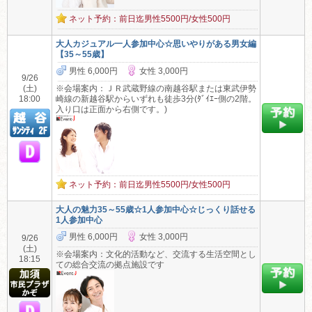
ネット予約：前日迄男性5500円/女性500円
大人カジュアル一人参加中心☆思いやりがある男女編
【35～55歳】
男性 6,000円
女性 3,000円
9/26
(土)
※会場案内：ＪＲ武蔵野線の南越谷駅または東武伊勢
18:00
崎線の新越谷駅からいずれも徒歩3分(ﾀﾞｲｴｰ側の2階。
入り口は正面から右側です。)
ネット予約：前日迄男性5500円/女性500円
大人の魅力35～55歳☆1人参加中心☆じっくり話せる
1人参加中心
男性 6,000円
女性 3,000円
9/26
(土)
※会場案内：文化的活動など、交流する生活空間とし
18:15
ての総合交流の拠点施設です