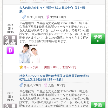
大人の魅力☆じっくり話せる1人参加中心【35～55
歳】
男性6,000円、
女性3000円
※会場案内：久喜総合文化会館 〒346-0022 埼玉県
8/16
久喜市下早見140番地 歌謡ショーなども開催されてい
(日)
る大人数が収納できる、たいへんきれいでモダンな施
18:15
設です。 大人数のお見合いパーティーも、ゆったりと
開催できますので、あなたの婚活もきっとうまく行き
ます。 市役所隣に駐車場があります。
ネット予約： 男性5500円、女性500円
社会人スペシャル☆男性は大卒又は公務員又は年収40
0万以上又は1名参加【25～43歳】
男性 6,000円
女性 3,000円
※会場案内：久喜総合文化会館 〒346-0022 埼玉県
8/16
久喜市下早見140番地 歌謡ショーなども開催されてい
(日)
る大人数が収納できる、たいへんきれいでモダンな施
19:45
設です。 大人数のお見合いパーティーも、ゆったりと
開催できますので、あなたの婚活もきっとうまく行き