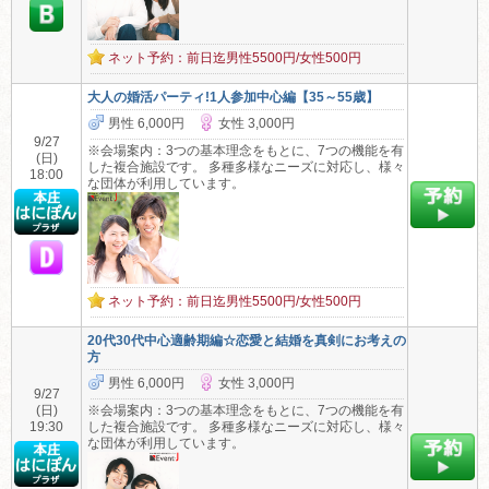
ネット予約：前日迄男性5500円/女性500円
大人の婚活パーティ!1人参加中心編【35～55歳】
男性 6,000円
女性 3,000円
9/27
※会場案内：3つの基本理念をもとに、7つの機能を有
(日)
した複合施設です。 多種多様なニーズに対応し、様々
18:00
な団体が利用しています。
ネット予約：前日迄男性5500円/女性500円
20代30代中心適齢期編☆恋愛と結婚を真剣にお考えの
方
男性 6,000円
女性 3,000円
9/27
(日)
※会場案内：3つの基本理念をもとに、7つの機能を有
19:30
した複合施設です。 多種多様なニーズに対応し、様々
な団体が利用しています。