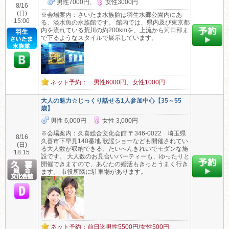
男性7000円、
女性3000円
8/16
(日)
※会場案内：さいたま水族館は羽生水郷公園内にあ
15:00
る、淡水魚の水族館です。 館内では、県内及び東京都
内を流れている荒川の約200kmを、上流から河口部ま
で下るようなスタイルで展示しています。
ネット予約： 男性6000円、女性1000円
大人の魅力☆じっくり話せる1人参加中心【35～55
歳】
男性 6,000円
女性 3,000円
※会場案内：久喜総合文化会館 〒346-0022 埼玉県
8/16
久喜市下早見140番地 歌謡ショーなども開催されてい
(日)
る大人数が収納できる、たいへんきれいでモダンな施
18:15
設です。 大人数のお見合いパーティーも、ゆったりと
開催できますので、あなたの婚活もきっとうまく行き
ます。 市役所隣に駐車場があります。
ネット予約：前日迄男性5500円/女性500円