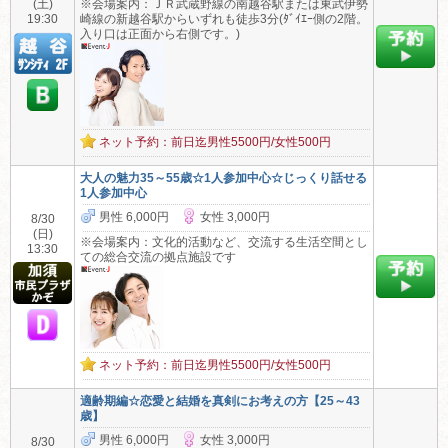
(土)
※会場案内：ＪＲ武蔵野線の南越谷駅または東武伊勢
19:30
崎線の新越谷駅からいずれも徒歩3分(ﾀﾞｲｴｰ側の2階。
入り口は正面から右側です。)
ネット予約：前日迄男性5500円/女性500円
大人の魅力35～55歳☆1人参加中心☆じっくり話せる
1人参加中心
男性 6,000円
女性 3,000円
8/30
(日)
※会場案内：文化的活動など、交流する生活空間とし
13:30
ての総合交流の拠点施設です
ネット予約：前日迄男性5500円/女性500円
適齢期編☆恋愛と結婚を真剣にお考えの方【25～43
歳】
男性 6,000円
女性 3,000円
8/30