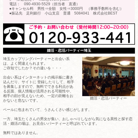
電話： 090-4930-5529（担当者 直通）
●キャンセル料 男性⇒全額 女性⇒3000円 （事務手数料を含む）
●振込先 足利銀行 小山支店 普通 5084041 株式会社BEST
婚活・恋活パーティー埼玉
埼玉カップリングパーティーと出会い系
は、よく間違えられます。
ご存知でしたか？その違いを・・・
出会い系はインターネットの掲示板に書き
込んだり、サイトに 登録したりして、相手
を募集しますので、無料でできる利点があ
る反面、個人情報が流用される可能性や、
相手の顔が見えないため、一定の距離をお
婚活・恋活パーティー
かないと危ないです。
ベールに包まれていて、うさんくさい感じがします。
一方、埼玉たくさんの男女が集い、おしゃべりしながら気になる異性と探す恋
活・婚活の場は、お見合いパーティーと呼ばれています。
無料ではありません。