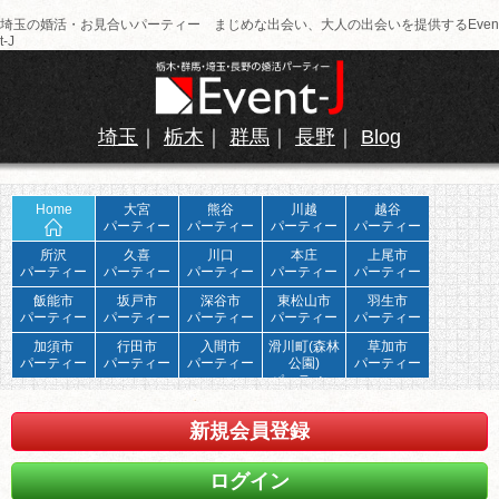
埼玉の婚活・お見合いパーティー まじめな出会い、大人の出会いを提供するEven
t-J
埼玉
｜
栃木
｜
群馬
｜
長野
｜
Blog
Home
大宮
熊谷
川越
越谷
パーティー
パーティー
パーティー
パーティー
所沢
久喜
川口
本庄
上尾市
パーティー
パーティー
パーティー
パーティー
パーティー
飯能市
坂戸市
深谷市
東松山市
羽生市
パーティー
パーティー
パーティー
パーティー
パーティー
加須市
行田市
入間市
滑川町(森林
草加市
パーティー
パーティー
パーティー
公園)
パーティー
パーティー
新規会員登録
ログイン