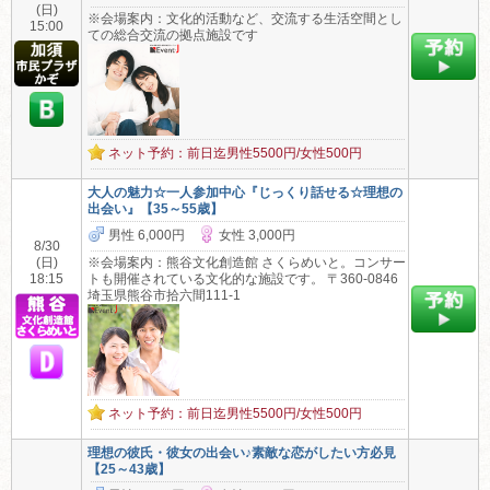
(日)
※会場案内：文化的活動など、交流する生活空間とし
15:00
ての総合交流の拠点施設です
ネット予約：前日迄男性5500円/女性500円
大人の魅力☆一人参加中心『じっくり話せる☆理想の
出会い』【35～55歳】
男性 6,000円
女性 3,000円
8/30
(日)
※会場案内：熊谷文化創造館 さくらめいと。コンサー
18:15
トも開催されている文化的な施設です。 〒360-0846
埼玉県熊谷市拾六間111-1
ネット予約：前日迄男性5500円/女性500円
理想の彼氏・彼女の出会い♪素敵な恋がしたい方必見
【25～43歳】