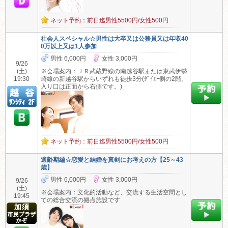
ネット予約：前日迄男性5500円/女性500円
社会人スペシャル☆男性は大卒又は公務員又は年収40
0万以上又は1人参加
男性 6,000円
女性 3,000円
9/26
(土)
※会場案内：ＪＲ武蔵野線の南越谷駅または東武伊勢
19:30
崎線の新越谷駅からいずれも徒歩3分(ﾀﾞｲｴｰ側の2階。
入り口は正面から右側です。)
ネット予約：前日迄男性5500円/女性500円
適齢期編☆恋愛と結婚を真剣にお考えの方【25～43
歳】
男性 6,000円
女性 3,000円
9/26
(土)
※会場案内：文化的活動など、交流する生活空間とし
19:45
ての総合交流の拠点施設です