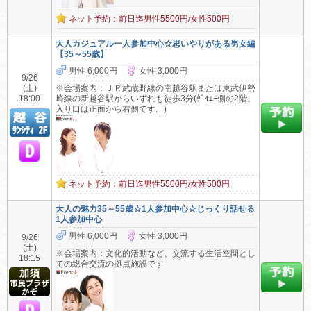
ネット予約：前日迄男性5500円/女性500円
大人カジュアル一人参加中心☆思いやりがある男女編
【35～55歳】
男性 6,000円
女性 3,000円
9/26
(土)
※会場案内：ＪＲ武蔵野線の南越谷駅または東武伊勢
18:00
崎線の新越谷駅からいずれも徒歩3分(ﾀﾞｲｴｰ側の2階。
入り口は正面から右側です。)
ネット予約：前日迄男性5500円/女性500円
大人の魅力35～55歳☆1人参加中心☆じっくり話せる
1人参加中心
男性 6,000円
女性 3,000円
9/26
(土)
※会場案内：文化的活動など、交流する生活空間とし
18:15
ての総合交流の拠点施設です