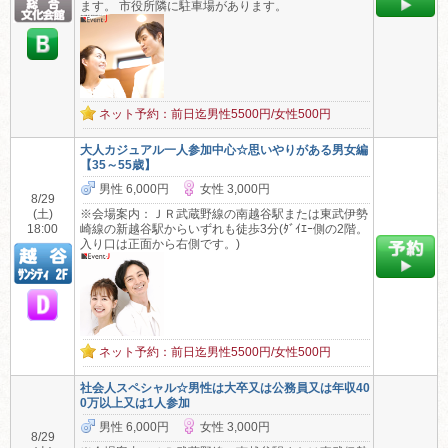
ます。 市役所隣に駐車場があります。
ネット予約：前日迄男性5500円/女性500円
大人カジュアル一人参加中心☆思いやりがある男女編
【35～55歳】
男性 6,000円
女性 3,000円
8/29
(土)
※会場案内：ＪＲ武蔵野線の南越谷駅または東武伊勢
18:00
崎線の新越谷駅からいずれも徒歩3分(ﾀﾞｲｴｰ側の2階。
入り口は正面から右側です。)
ネット予約：前日迄男性5500円/女性500円
社会人スペシャル☆男性は大卒又は公務員又は年収40
0万以上又は1人参加
男性 6,000円
女性 3,000円
8/29