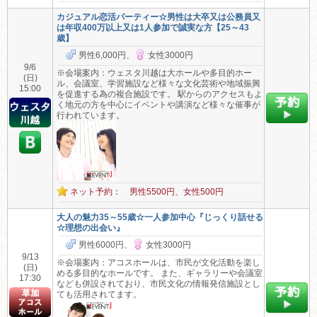
カジュアル恋活パーティー☆男性は大卒又は公務員又
は年収400万以上又は1人参加で誠実な方【25～43
歳】
男性6,000円、
女性3000円
9/6
※会場案内：ウェスタ川越は大ホールや多目的ホー
(日)
ル、会議室、学習施設など様々な文化芸術や地域振興
15:00
を促進する為の複合施設です。 駅からのアクセスもよ
く地元の方を中心にイベントや講演など様々な催事が
行われています。
ネット予約： 男性5500円、女性500円
大人の魅力35～55歳☆一人参加中心『じっくり話せる
☆理想の出会い』
男性6000円、
女性3000円
9/13
※会場案内：アコスホールは、市民が文化活動を楽し
(日)
める多目的なホールです。 また、ギャラリーや会議室
17:30
なども併設されており、市民文化の情報発信施設とし
ても活用されてます。