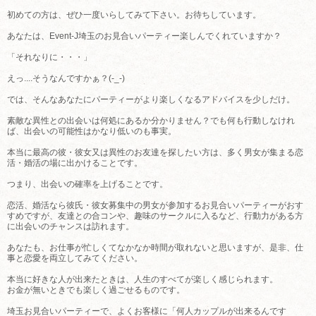
初めての方は、ぜひ一度いらしてみて下さい。お待ちしています。
あなたは、Event-J埼玉のお見合いパーティー楽しんでくれていますか？
「それなりに・・・」
えっ....そうなんですかぁ？(-_-)
では、そんなあなたにパーティーがより楽しくなるアドバイスを少しだけ。
素敵な異性との出会いは何処にあるか分かりません？でも何も行動しなけれ
ば、出会いの可能性はかなり低いのも事実。
本当に最高の彼・彼女又は異性のお友達を探したい方は、多く男女が集まる恋
活・婚活の場に出かけることです。
つまり、出会いの確率を上げることです。
恋活、婚活なら彼氏・彼女募集中の男女が参加するお見合いパーティーがおす
すめですが、友達との合コンや、趣味のサークルに入るなど、行動力がある方
に出会いのチャンスは訪れます。
あなたも、お仕事が忙しくてなかなか時間が取れないと思いますが、是非、仕
事と恋愛を両立してみてください。
本当に好きな人が出来たときは、人生のすべてが楽しく感じられます。
お金が無いときでも楽しく過ごせるものです。
埼玉お見合いパーティーで、よくお客様に「何人カップルが出来るんです