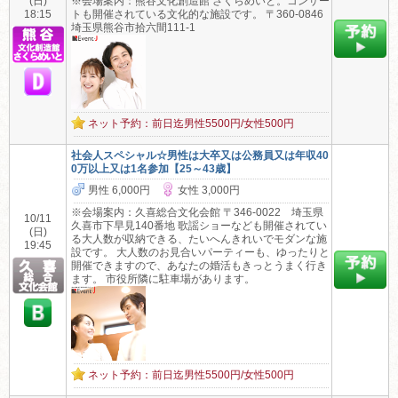
(日)
※会場案内：熊谷文化創造館 さくらめいと。コンサー
18:15
トも開催されている文化的な施設です。 〒360-0846
埼玉県熊谷市拾六間111-1
ネット予約：前日迄男性5500円/女性500円
社会人スペシャル☆男性は大卒又は公務員又は年収40
0万以上又は1名参加【25～43歳】
男性 6,000円
女性 3,000円
※会場案内：久喜総合文化会館 〒346-0022 埼玉県
10/11
久喜市下早見140番地 歌謡ショーなども開催されてい
(日)
る大人数が収納できる、たいへんきれいでモダンな施
19:45
設です。 大人数のお見合いパーティーも、ゆったりと
開催できますので、あなたの婚活もきっとうまく行き
ます。 市役所隣に駐車場があります。
ネット予約：前日迄男性5500円/女性500円