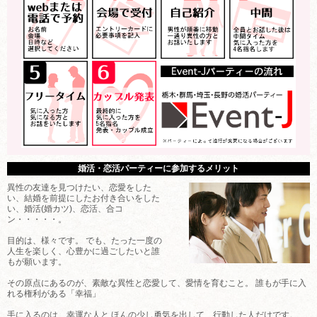
婚活・恋活パーティーに参加するメリット
異性の友達を見つけたい、恋愛をした
い、結婚を前提にしたお付き合いをした
い、婚活(婚カツ)、恋活、合コ
ン・・・・・。
目的は、様々です。 でも、たった一度の
人生を楽しく、心豊かに過ごしたいと誰
もが願います。
その原点にあるのが、素敵な異性と恋愛して、愛情を育むこと。 誰もが手に入
れる権利がある「幸福」
手に入るのは、幸運な人と ほんの少し勇気を出して、行動した人だけです。