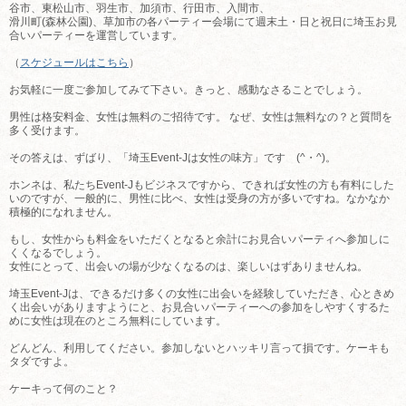
谷市、東松山市、羽生市、加須市、行田市、入間市、
滑川町(森林公園)、草加市の各パーティー会場にて週末土・日と祝日に埼玉お見
合いパーティーを運営しています。
（
スケジュールはこちら
）
お気軽に一度ご参加してみて下さい。きっと、感動なさることでしょう。
男性は格安料金、女性は無料のご招待です。 なぜ、女性は無料なの？と質問を
多く受けます。
その答えは、ずばり、「埼玉Event-Jは女性の味方」です (^・^)。
ホンネは、私たちEvent-Jもビジネスですから、できれば女性の方も有料にした
いのですが、一般的に、男性に比べ、女性は受身の方が多いですね。なかなか
積極的になれません。
もし、女性からも料金をいただくとなると余計にお見合いパーティへ参加しに
くくなるでしょう。
女性にとって、出会いの場が少なくなるのは、楽しいはずありませんね。
埼玉Event-Jは、できるだけ多くの女性に出会いを経験していただき、心ときめ
く出会いがありますようにと、お見合いパーティーへの参加をしやすくするた
めに女性は現在のところ無料にしています。
どんどん、利用してください。参加しないとハッキリ言って損です。ケーキも
タダですよ。
ケーキって何のこと？