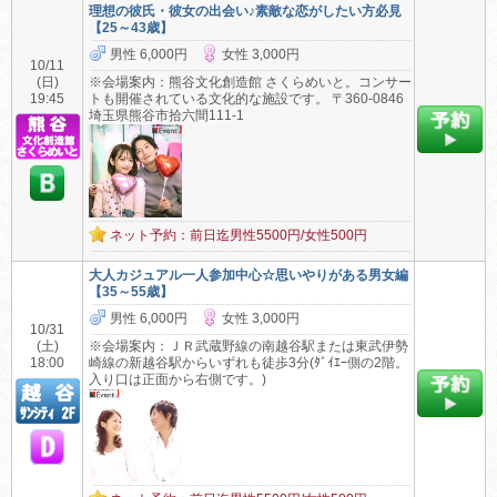
理想の彼氏・彼女の出会い♪素敵な恋がしたい方必見
【25～43歳】
男性 6,000円
女性 3,000円
10/11
(日)
※会場案内：熊谷文化創造館 さくらめいと。コンサー
19:45
トも開催されている文化的な施設です。 〒360-0846
埼玉県熊谷市拾六間111-1
ネット予約：前日迄男性5500円/女性500円
大人カジュアル一人参加中心☆思いやりがある男女編
【35～55歳】
男性 6,000円
女性 3,000円
10/31
(土)
※会場案内：ＪＲ武蔵野線の南越谷駅または東武伊勢
18:00
崎線の新越谷駅からいずれも徒歩3分(ﾀﾞｲｴｰ側の2階。
入り口は正面から右側です。)