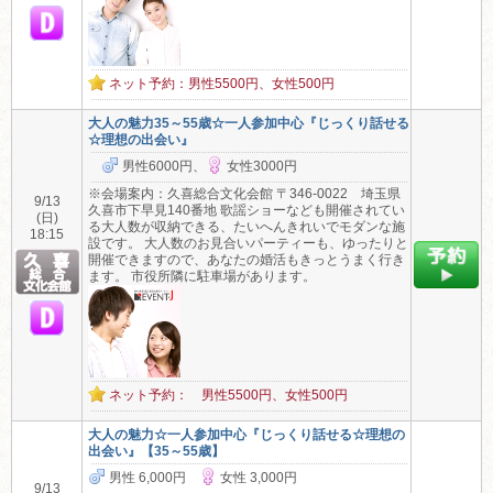
ネット予約：男性5500円、女性500円
大人の魅力35～55歳☆一人参加中心『じっくり話せる
☆理想の出会い』
男性6000円、
女性3000円
※会場案内：久喜総合文化会館 〒346-0022 埼玉県
9/13
久喜市下早見140番地 歌謡ショーなども開催されてい
(日)
る大人数が収納できる、たいへんきれいでモダンな施
18:15
設です。 大人数のお見合いパーティーも、ゆったりと
開催できますので、あなたの婚活もきっとうまく行き
ます。 市役所隣に駐車場があります。
ネット予約： 男性5500円、女性500円
大人の魅力☆一人参加中心『じっくり話せる☆理想の
出会い』【35～55歳】
男性 6,000円
女性 3,000円
9/13