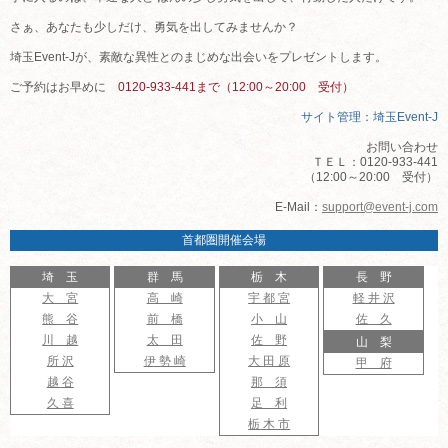
さぁ、あなたも少しだけ、勇気を出してみませんか？
埼玉Event-Jが、素敵な異性とのまじめな出会いをプレゼントします。
ご予約はお早めに
0120-933-441まで（12:00～20:00 受付）
サイト管理：埼玉Event-J
お問い合わせ
ＴＥＬ：0120-933-441
（12:00～20:00 受付）
E-Mail：
support@event-j.com
首都圏開催会場
埼 玉
群 馬
栃 木
長 野
大 宮
高 崎
宇 都 宮
軽 井 沢
熊 谷
前 橋
小 山
佐 久
川 越
太 田
佐 野
山 梨
所 沢
伊 勢 崎
大 田 原
甲 府
越 谷
那 須
久 喜
足 利
栃 木 市