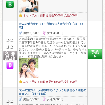
ネット予約：前日迄男性5500円/女性500円
大人の魅力☆じっくり話せる1人参加中心【35～55
歳】
男性 6,000円
女性 3,000円
※会場案内：久喜総合文化会館 〒346-0022 埼玉県
10/11
久喜市下早見140番地 歌謡ショーなども開催されてい
(日)
る大人数が収納できる、たいへんきれいでモダンな施
18:15
設です。 大人数のお見合いパーティーも、ゆったりと
開催できますので、あなたの婚活もきっとうまく行き
ます。 市役所隣に駐車場があります。
ネット予約：前日迄男性5500円/女性500円
大人の魅力☆一人参加中心『じっくり話せる☆理想の
出会い』【35～55歳】
男性 6,000円
女性 3,000円
10/11