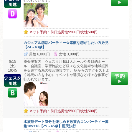
行われています。
ネット予約：前日迄男性5500円/女性500円
カジュアル恋活パーティー☆素敵な恋がしたい方必見
【24～43歳】
男性 6,000円
女性 3,000円
8/15
※会場案内：ウェスタ川越は大ホールや多目的ホー
(土)
ル、会議室、学習施設など様々な文化芸術や地域振興
19:45
を促進する為の複合施設です。 駅からのアクセスもよ
く地元の方を中心にイベントや講演など様々な催事が
行われています。
ネット予約：前日迄男性5500円/女性500円
水族館デート気分を楽しめる散策合コンパーティー募
集18vs18【25～45歳】雨天決行