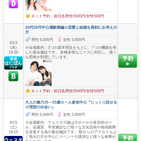
ネット予約：前日迄男性5500円/女性500円
20代30代中心適齢期編☆恋愛と結婚を真剣にお考えの
方
男性 6,000円
女性 3,000円
8/13
(木)
※会場案内：3つの基本理念をもとに、7つの機能を有
19:30
した複合施設です。 多種多様なニーズに対応し、様々
な団体が利用しています。
ネット予約：前日迄男性5500円/女性500円
大人の魅力35～55歳☆一人参加中心『じっくり話せる
☆理想の出会い』
男性 6,000円
女性 3,000円
8/15
※会場案内：ウェスタ川越は大ホールや多目的ホー
(土)
ル、会議室、学習施設など様々な文化芸術や地域振興
18:15
を促進する為の複合施設です。 駅からのアクセスもよ
く地元の方を中心にイベントや講演など様々な催事が