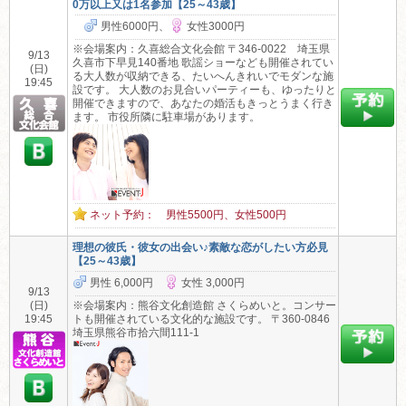
0万以上又は1名参加【25～43歳】
男性6000円、
女性3000円
※会場案内：久喜総合文化会館 〒346-0022 埼玉県
9/13
久喜市下早見140番地 歌謡ショーなども開催されてい
(日)
る大人数が収納できる、たいへんきれいでモダンな施
19:45
設です。 大人数のお見合いパーティーも、ゆったりと
開催できますので、あなたの婚活もきっとうまく行き
ます。 市役所隣に駐車場があります。
ネット予約： 男性5500円、女性500円
理想の彼氏・彼女の出会い♪素敵な恋がしたい方必見
【25～43歳】
男性 6,000円
女性 3,000円
9/13
(日)
※会場案内：熊谷文化創造館 さくらめいと。コンサー
19:45
トも開催されている文化的な施設です。 〒360-0846
埼玉県熊谷市拾六間111-1