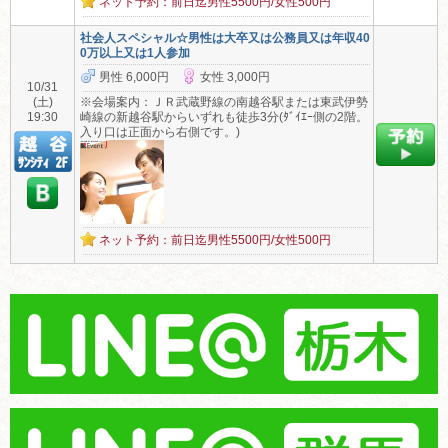
ネット予約：前日迄男性5500円/女性500円
社会人スペシャル☆男性は大卒又は公務員又は年収40
0万以上又は1人参加
男性 6,000円
女性 3,000円
10/31
(土)
※会場案内：ＪＲ武蔵野線の南越谷駅または東武伊勢
19:30
崎線の新越谷駅からいずれも徒歩3分(ﾀﾞｲｴｰ側の2階。
入り口は正面から右側です。)
ネット予約：前日迄男性5500円/女性500円