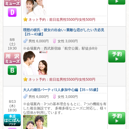
ネット予約：前日迄男性5500円/女性500円
理想の彼氏・彼女の出会い♪素敵な恋がしたい方必見
【25～43歳】
8/8
男性 6,000円
女性 3,000円
(土)
19:30
※会場案内：西武新宿線「航空公園」駅徒歩8分
ネット予約：前日迄男性5500円/女性500円
大人の婚活パーティ!1人参加中心編【35～55歳】
男性 6,000円
女性 3,000円
8/13
※会場案内：3つの基本理念をもとに、7つの機能を有
(木)
した複合施設です。 多種多様なニーズに対応し、様々
18:00
な団体が利用しています。