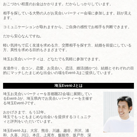
おこづかい程度のお金はかかります。だからしっかりしています。
相手を探している大勢の人がお見合いパーティー会場に参加します。顔が見え
ます。
コミュニケーションが取れますから、ご自身の感性でお相手を判断できます。
だから安心なんですね。
軽い気持ちで広く友達を求める方、交際相手を探す方、結婚を前提にしている
方、異性を求める目的もさまざまです。
埼玉お見合いパーティは、どなたでも気軽に参加できます。
友達作り、合コン、恋愛、お見合い、恋活、婚活(婚かつ)、結婚とそれぞれの目
的にマッチしたまじめな出会いの場をEvent-Jはご提供しています。
埼玉Event-Jとは
埼玉お見合いパーティーを首都圏22会場に展開してい
るEvent-Jが、埼玉県内でお見合いパーティーを主催す
る埼玉Event-Jです。
おかげさまで、もう12年。
埼玉でもっともまじめな出会いを提供するコミュニテ
ィと評判をいただいています。
埼玉Event-Jは、大宮、熊谷、川越、越谷、所沢、浦
和、久喜、川口、本庄、上尾市、飯能市、坂戸市、深