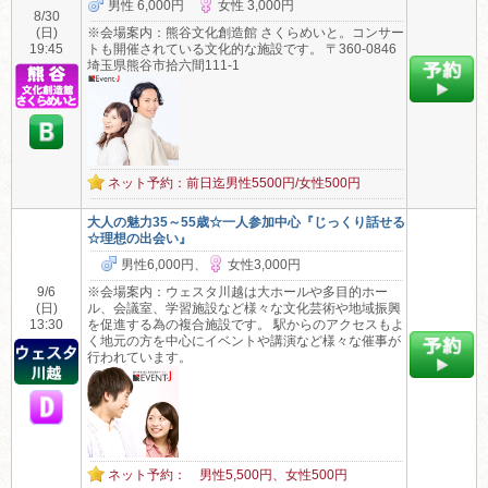
男性 6,000円
女性 3,000円
8/30
(日)
※会場案内：熊谷文化創造館 さくらめいと。コンサー
19:45
トも開催されている文化的な施設です。 〒360-0846
埼玉県熊谷市拾六間111-1
ネット予約：前日迄男性5500円/女性500円
大人の魅力35～55歳☆一人参加中心『じっくり話せる
☆理想の出会い』
男性6,000円、
女性3,000円
9/6
※会場案内：ウェスタ川越は大ホールや多目的ホー
(日)
ル、会議室、学習施設など様々な文化芸術や地域振興
13:30
を促進する為の複合施設です。 駅からのアクセスもよ
く地元の方を中心にイベントや講演など様々な催事が
行われています。
ネット予約： 男性5,500円、女性500円