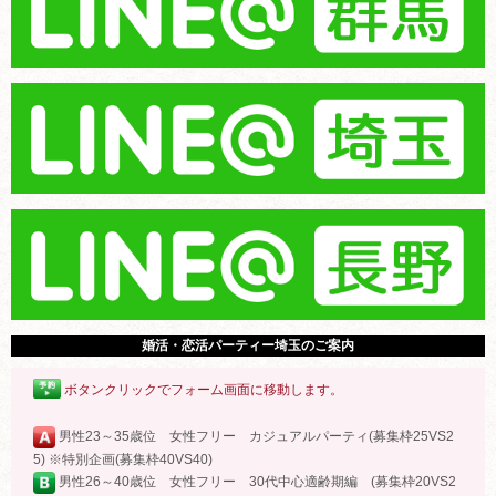
婚活・恋活パーティー埼玉のご案内
ボタンクリックでフォーム画面に移動します。
男性23～35歳位 女性フリー カジュアルパーティ(募集枠25VS2
5) ※特別企画(募集枠40VS40)
男性26～40歳位 女性フリー 30代中心適齢期編 (募集枠20VS2