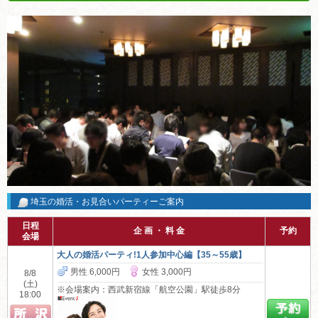
埼玉の婚活・お見合いパーティーご案内
日程
企 画 ・ 料 金
予約
会場
大人の婚活パーティ!1人参加中心編【35～55歳】
男性 6,000円
女性 3,000円
8/8
(土)
※会場案内：西武新宿線「航空公園」駅徒歩8分
18:00