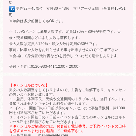
0)
男性32～45歳位 女性30～43位 マリアージュ編 (募集枠15VS1
5)
※年齢は多少前後してもOKです。
※《○○VS△△》は募集人数です。定員は70%～80%が平均です。天
候・交通機関などにより人数は前後します。
最大人数は定員の120%・最少人数は定員の30%です。
事前に比率や人数をお知らせする事は出来ませんのでご了承下さい。
※会場にて身分証(免許書など)を提示していただく場合もあります。
受付・予約は0120-933-441(12:00～20:00)
【キャンセルについて】
男女の人数調整をしておりますので、主旨をご理解下さり、キャンセル
の無いようお願い致します。
１．急用、体調不良、天候や交通機関のトラブルでも、当日イベントに
参加されませんとキャンセル料金が発生します。
２. イベント開催日の８日前以前のキャンセルには事務手数料一律1000
円を別途請求させていただきます。
３．イベント開催日の７日前～イベント当日までのキャンセルにはキャ
ンセル料を別途請求させていただきます。
※キャンセルご希望の方は、お名前と電話番号、ご予約イベントの日時
を必ずメールまたはお電話にてご連絡下さい。
メール送信先： mail@event-j.com