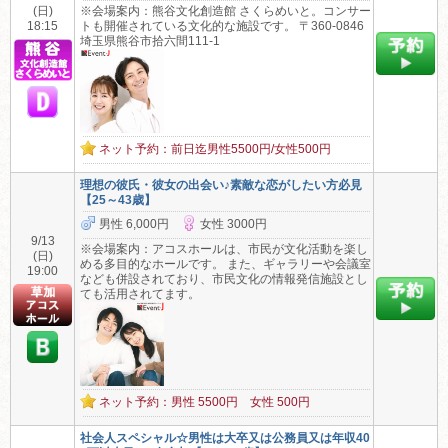
(日)
※会場案内：熊谷文化創造館 さくらめいと。コンサー
18:15
トも開催されている文化的な施設です。 〒360-0846
埼玉県熊谷市拾六間111-1
ネット予約：前日迄男性5500円/女性500円
理想の彼氏・彼女の出会い♪素敵な恋がしたい方必見
【25～43歳】
男性 6,000円
女性 3000円
9/13
※会場案内：アコスホールは、市民が文化活動を楽し
(日)
める多目的なホールです。 また、ギャラリーや会議室
19:00
なども併設されており、市民文化の情報発信施設とし
ても活用されてます。
ネット予約：男性 5500円 女性 500円
社会人スペシャル☆男性は大卒又は公務員又は年収40