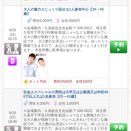
大人の魅力☆じっくり話せる1人参加中心【35～55
歳】
男性6,000円、
女性3000円
※会場案内：久喜総合文化会館 〒346-0022 埼玉県
8/16
久喜市下早見140番地 歌謡ショーなども開催されてい
(日)
る大人数が収納できる、たいへんきれいでモダンな施
18:15
設です。 大人数のお見合いパーティーも、ゆったりと
開催できますので、あなたの婚活もきっとうまく行き
ます。 市役所隣に駐車場があります。
ネット予約： 男性5500円、女性500円
社会人スペシャル☆男性は大卒又は公務員又は年収40
0万以上又は1名参加【25～43歳】
男性 6,000円
女性 3,000円
※会場案内：久喜総合文化会館 〒346-0022 埼玉県
8/16
久喜市下早見140番地 歌謡ショーなども開催されてい
(日)
る大人数が収納できる、たいへんきれいでモダンな施
19:45
設です。 大人数のお見合いパーティーも、ゆったりと
開催できますので、あなたの婚活もきっとうまく行き