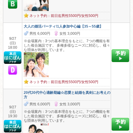
ネット予約：前日迄男性5500円/女性500円
大人の婚活パーティ!1人参加中心編【35～55歳】
男性 6,000円
女性 3,000円
9/27
※会場案内：3つの基本理念をもとに、7つの機能を有
(日)
した複合施設です。 多種多様なニーズに対応し、様々
18:00
な団体が利用しています。
ネット予約：前日迄男性5500円/女性500円
20代30代中心適齢期編☆恋愛と結婚を真剣にお考えの
方
男性 6,000円
女性 3,000円
9/27
(日)
※会場案内：3つの基本理念をもとに、7つの機能を有
19:30
した複合施設です。 多種多様なニーズに対応し、様々
な団体が利用しています。