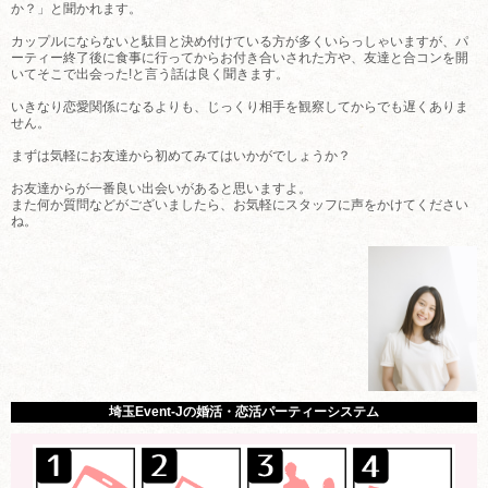
か？」と聞かれます。
カップルにならないと駄目と決め付けている方が多くいらっしゃいますが、パ
ーティー終了後に食事に行ってからお付き合いされた方や、友達と合コンを開
いてそこで出会った!と言う話は良く聞きます。
いきなり恋愛関係になるよりも、じっくり相手を観察してからでも遅くありま
せん。
まずは気軽にお友達から初めてみてはいかがでしょうか？
お友達からが一番良い出会いがあると思いますよ。
また何か質問などがございましたら、お気軽にスタッフに声をかけてください
ね。
埼玉Event-Jの婚活・恋活パーティーシステム