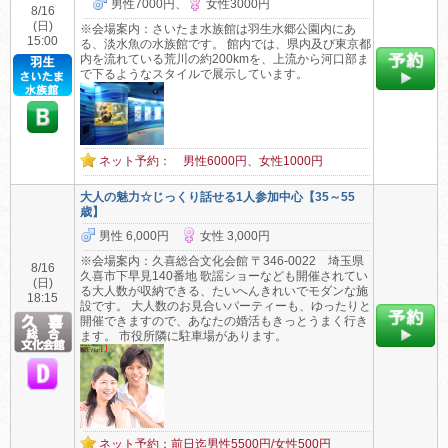
男性7000円、
女性3000円
8/16
(日)
※会場案内：さいたま水族館は羽生水郷公園内にあ
15:00
る、淡水魚の水族館です。 館内では、県内及び東京都
内を流れている荒川の約200kmを、上流から河口部ま
で下るようなスタイルで展示しています。
ネット予約： 男性6000円、女性1000円
大人の魅力☆じっくり話せる1人参加中心【35～55
歳】
男性 6,000円
女性 3,000円
※会場案内：久喜総合文化会館 〒346-0022 埼玉県
8/16
久喜市下早見140番地 歌謡ショーなども開催されてい
(日)
る大人数が収納できる、たいへんきれいでモダンな施
18:15
設です。 大人数のお見合いパーティーも、ゆったりと
開催できますので、あなたの婚活もきっとうまく行き
ます。 市役所隣に駐車場があります。
ネット予約：前日迄男性5500円/女性500円