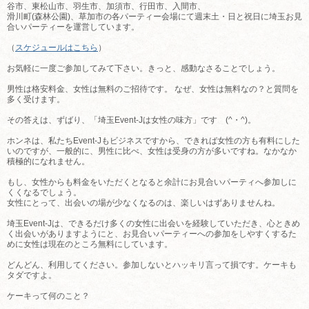
谷市、東松山市、羽生市、加須市、行田市、入間市、
滑川町(森林公園)、草加市の各パーティー会場にて週末土・日と祝日に埼玉お見
合いパーティーを運営しています。
（
スケジュールはこちら
）
お気軽に一度ご参加してみて下さい。きっと、感動なさることでしょう。
男性は格安料金、女性は無料のご招待です。 なぜ、女性は無料なの？と質問を
多く受けます。
その答えは、ずばり、「埼玉Event-Jは女性の味方」です (^・^)。
ホンネは、私たちEvent-Jもビジネスですから、できれば女性の方も有料にした
いのですが、一般的に、男性に比べ、女性は受身の方が多いですね。なかなか
積極的になれません。
もし、女性からも料金をいただくとなると余計にお見合いパーティへ参加しに
くくなるでしょう。
女性にとって、出会いの場が少なくなるのは、楽しいはずありませんね。
埼玉Event-Jは、できるだけ多くの女性に出会いを経験していただき、心ときめ
く出会いがありますようにと、お見合いパーティーへの参加をしやすくするた
めに女性は現在のところ無料にしています。
どんどん、利用してください。参加しないとハッキリ言って損です。ケーキも
タダですよ。
ケーキって何のこと？