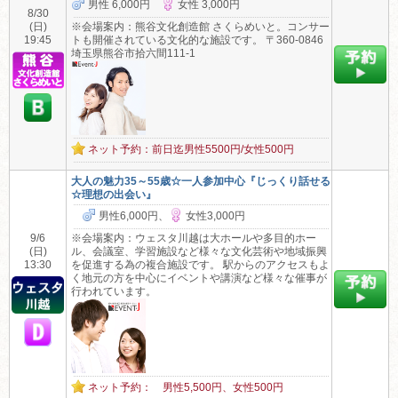
男性 6,000円
女性 3,000円
8/30
(日)
※会場案内：熊谷文化創造館 さくらめいと。コンサー
19:45
トも開催されている文化的な施設です。 〒360-0846
埼玉県熊谷市拾六間111-1
ネット予約：前日迄男性5500円/女性500円
大人の魅力35～55歳☆一人参加中心『じっくり話せる
☆理想の出会い』
男性6,000円、
女性3,000円
9/6
※会場案内：ウェスタ川越は大ホールや多目的ホー
(日)
ル、会議室、学習施設など様々な文化芸術や地域振興
13:30
を促進する為の複合施設です。 駅からのアクセスもよ
く地元の方を中心にイベントや講演など様々な催事が
行われています。
ネット予約： 男性5,500円、女性500円