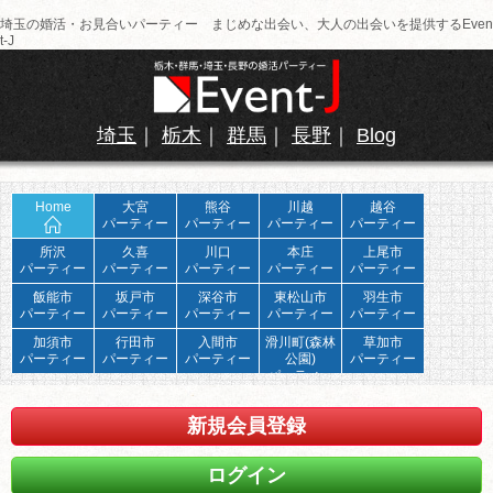
埼玉の婚活・お見合いパーティー まじめな出会い、大人の出会いを提供するEven
t-J
埼玉
｜
栃木
｜
群馬
｜
長野
｜
Blog
Home
大宮
熊谷
川越
越谷
パーティー
パーティー
パーティー
パーティー
所沢
久喜
川口
本庄
上尾市
パーティー
パーティー
パーティー
パーティー
パーティー
飯能市
坂戸市
深谷市
東松山市
羽生市
パーティー
パーティー
パーティー
パーティー
パーティー
加須市
行田市
入間市
滑川町(森林
草加市
パーティー
パーティー
パーティー
公園)
パーティー
パーティー
新規会員登録
ログイン