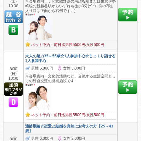
(土)
※会場案内：ＪＲ武蔵野線の南越谷駅または東武伊勢
19:30
崎線の新越谷駅からいずれも徒歩3分(ﾀﾞｲｴｰ側の2階。
入り口は正面から右側です。)
ネット予約：前日迄男性5500円/女性500円
大人の魅力35～55歳☆1人参加中心☆じっくり話せる
1人参加中心
男性 6,000円
女性 3,000円
8/30
(日)
※会場案内：文化的活動など、交流する生活空間とし
13:30
ての総合交流の拠点施設です
ネット予約：前日迄男性5500円/女性500円
適齢期編☆恋愛と結婚を真剣にお考えの方【25～43
歳】
男性 6,000円
女性 3,000円
8/30