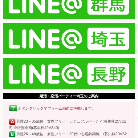
婚活・恋活パーティー埼玉のご案内
ボタンクリックでフォーム画面に移動します。
男性23～35歳位 女性フリー カジュアルパーティ(募集枠25VS2
5) ※特別企画(募集枠40VS40)
男性26～40歳位 女性フリー 30代中心適齢期編 (募集枠20VS2