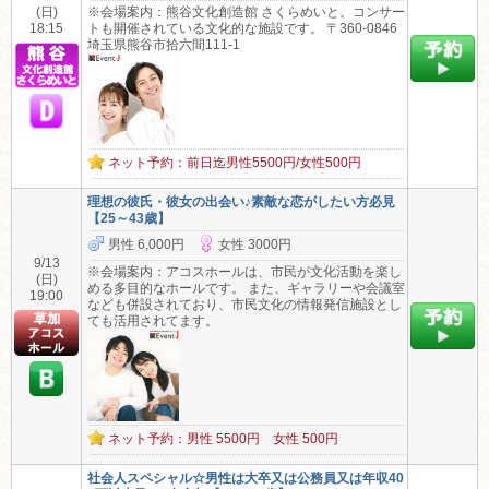
(日)
※会場案内：熊谷文化創造館 さくらめいと。コンサー
18:15
トも開催されている文化的な施設です。 〒360-0846
埼玉県熊谷市拾六間111-1
ネット予約：前日迄男性5500円/女性500円
理想の彼氏・彼女の出会い♪素敵な恋がしたい方必見
【25～43歳】
男性 6,000円
女性 3000円
9/13
※会場案内：アコスホールは、市民が文化活動を楽し
(日)
める多目的なホールです。 また、ギャラリーや会議室
19:00
なども併設されており、市民文化の情報発信施設とし
ても活用されてます。
ネット予約：男性 5500円 女性 500円
社会人スペシャル☆男性は大卒又は公務員又は年収40