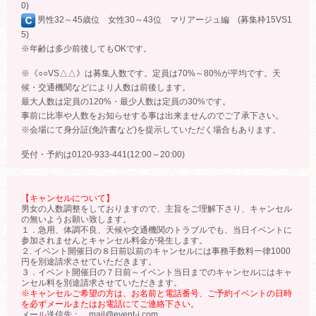
0)
男性32～45歳位 女性30～43位 マリアージュ編 (募集枠15VS1
5)
※年齢は多少前後してもOKです。
※《○○VS△△》は募集人数です。定員は70%～80%が平均です。天
候・交通機関などにより人数は前後します。
最大人数は定員の120%・最少人数は定員の30%です。
事前に比率や人数をお知らせする事は出来ませんのでご了承下さい。
※会場にて身分証(免許書など)を提示していただく場合もあります。
受付・予約は0120-933-441(12:00～20:00)
【キャンセルについて】
男女の人数調整をしておりますので、主旨をご理解下さり、キャンセル
の無いようお願い致します。
１．急用、体調不良、天候や交通機関のトラブルでも、当日イベントに
参加されませんとキャンセル料金が発生します。
２. イベント開催日の８日前以前のキャンセルには事務手数料一律1000
円を別途請求させていただきます。
３．イベント開催日の７日前～イベント当日までのキャンセルにはキャ
ンセル料を別途請求させていただきます。
※キャンセルご希望の方は、お名前と電話番号、ご予約イベントの日時
を必ずメールまたはお電話にてご連絡下さい。
メール送信先： mail@event-j.com