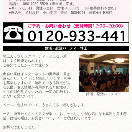
電話： 090-4930-5529（担当者 直通）
●キャンセル料 男性⇒全額 女性⇒3000円 （事務手数料を含む）
●振込先 足利銀行 小山支店 普通 5084041 株式会社BEST
婚活・恋活パーティー埼玉
埼玉カップリングパーティーと出会い系
は、よく間違えられます。
ご存知でしたか？その違いを・・・
出会い系はインターネットの掲示板に書き
込んだり、サイトに 登録したりして、相手
を募集しますので、無料でできる利点があ
る反面、個人情報が流用される可能性や、
相手の顔が見えないため、一定の距離をお
婚活・恋活パーティー
かないと危ないです。
ベールに包まれていて、うさんくさい感じがします。
一方、埼玉たくさんの男女が集い、おしゃべりしながら気になる異性と探す恋
活・婚活の場は、お見合いパーティーと呼ばれています。
無料ではありません。