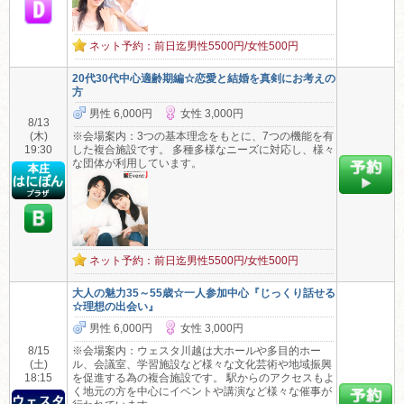
ネット予約：前日迄男性5500円/女性500円
20代30代中心適齢期編☆恋愛と結婚を真剣にお考えの
方
男性 6,000円
女性 3,000円
8/13
(木)
※会場案内：3つの基本理念をもとに、7つの機能を有
19:30
した複合施設です。 多種多様なニーズに対応し、様々
な団体が利用しています。
ネット予約：前日迄男性5500円/女性500円
大人の魅力35～55歳☆一人参加中心『じっくり話せる
☆理想の出会い』
男性 6,000円
女性 3,000円
8/15
※会場案内：ウェスタ川越は大ホールや多目的ホー
(土)
ル、会議室、学習施設など様々な文化芸術や地域振興
18:15
を促進する為の複合施設です。 駅からのアクセスもよ
く地元の方を中心にイベントや講演など様々な催事が