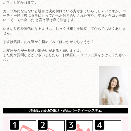
か？」と聞かれます。
カップルにならないと駄目と決め付けている方が多くいらっしゃいますが、パ
ーティー終了後に食事に行ってからお付き合いされた方や、友達と合コンを開
いてそこで出会った!と言う話は良く聞きます。
いきなり恋愛関係になるよりも、じっくり相手を観察してからでも遅くありま
せん。
まずは気軽にお友達から初めてみてはいかがでしょうか？
お友達からが一番良い出会いがあると思いますよ。
また何か質問などがございましたら、お気軽にスタッフに声をかけてください
ね。
埼玉Event-Jの婚活・恋活パーティーシステム