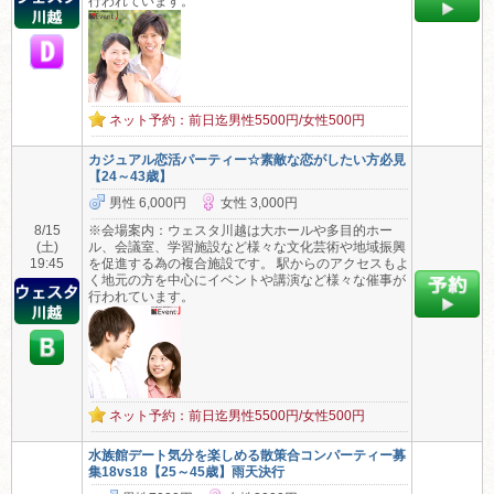
行われています。
ネット予約：前日迄男性5500円/女性500円
カジュアル恋活パーティー☆素敵な恋がしたい方必見
【24～43歳】
男性 6,000円
女性 3,000円
8/15
※会場案内：ウェスタ川越は大ホールや多目的ホー
(土)
ル、会議室、学習施設など様々な文化芸術や地域振興
19:45
を促進する為の複合施設です。 駅からのアクセスもよ
く地元の方を中心にイベントや講演など様々な催事が
行われています。
ネット予約：前日迄男性5500円/女性500円
水族館デート気分を楽しめる散策合コンパーティー募
集18vs18【25～45歳】雨天決行