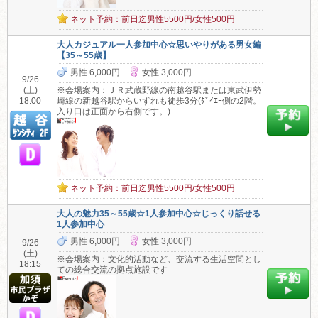
ネット予約：前日迄男性5500円/女性500円
大人カジュアル一人参加中心☆思いやりがある男女編
【35～55歳】
男性 6,000円
女性 3,000円
9/26
(土)
※会場案内：ＪＲ武蔵野線の南越谷駅または東武伊勢
18:00
崎線の新越谷駅からいずれも徒歩3分(ﾀﾞｲｴｰ側の2階。
入り口は正面から右側です。)
ネット予約：前日迄男性5500円/女性500円
大人の魅力35～55歳☆1人参加中心☆じっくり話せる
1人参加中心
男性 6,000円
女性 3,000円
9/26
(土)
※会場案内：文化的活動など、交流する生活空間とし
18:15
ての総合交流の拠点施設です