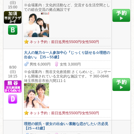
(日)
※会場案内：文化的活動など、交流する生活空間とし
15:00
ての総合交流の拠点施設です
ネット予約：前日迄男性5500円/女性500円
大人の魅力☆一人参加中心『じっくり話せる☆理想の
出会い』【35～55歳】
男性 6,000円
女性 3,000円
8/30
(日)
※会場案内：熊谷文化創造館 さくらめいと。コンサー
18:15
トも開催されている文化的な施設です。 〒360-0846
埼玉県熊谷市拾六間111-1
ネット予約：前日迄男性5500円/女性500円
理想の彼氏・彼女の出会い♪素敵な恋がしたい方必見
【25～43歳】