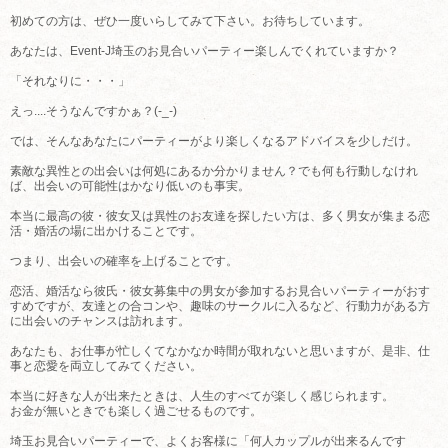
初めての方は、ぜひ一度いらしてみて下さい。お待ちしています。
あなたは、Event-J埼玉のお見合いパーティー楽しんでくれていますか？
「それなりに・・・」
えっ....そうなんですかぁ？(-_-)
では、そんなあなたにパーティーがより楽しくなるアドバイスを少しだけ。
素敵な異性との出会いは何処にあるか分かりません？でも何も行動しなけれ
ば、出会いの可能性はかなり低いのも事実。
本当に最高の彼・彼女又は異性のお友達を探したい方は、多く男女が集まる恋
活・婚活の場に出かけることです。
つまり、出会いの確率を上げることです。
恋活、婚活なら彼氏・彼女募集中の男女が参加するお見合いパーティーがおす
すめですが、友達との合コンや、趣味のサークルに入るなど、行動力がある方
に出会いのチャンスは訪れます。
あなたも、お仕事が忙しくてなかなか時間が取れないと思いますが、是非、仕
事と恋愛を両立してみてください。
本当に好きな人が出来たときは、人生のすべてが楽しく感じられます。
お金が無いときでも楽しく過ごせるものです。
埼玉お見合いパーティーで、よくお客様に「何人カップルが出来るんです