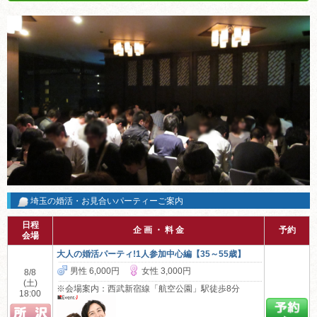
埼玉の婚活・お見合いパーティーご案内
日程
企 画 ・ 料 金
予約
会場
大人の婚活パーティ!1人参加中心編【35～55歳】
男性 6,000円
女性 3,000円
8/8
(土)
※会場案内：西武新宿線「航空公園」駅徒歩8分
18:00