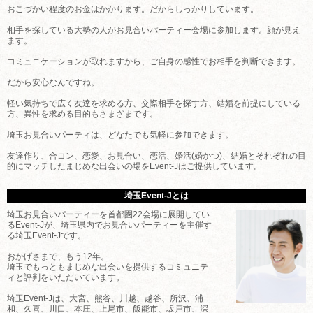
おこづかい程度のお金はかかります。だからしっかりしています。
相手を探している大勢の人がお見合いパーティー会場に参加します。顔が見え
ます。
コミュニケーションが取れますから、ご自身の感性でお相手を判断できます。
だから安心なんですね。
軽い気持ちで広く友達を求める方、交際相手を探す方、結婚を前提にしている
方、異性を求める目的もさまざまです。
埼玉お見合いパーティは、どなたでも気軽に参加できます。
友達作り、合コン、恋愛、お見合い、恋活、婚活(婚かつ)、結婚とそれぞれの目
的にマッチしたまじめな出会いの場をEvent-Jはご提供しています。
埼玉Event-Jとは
埼玉お見合いパーティーを首都圏22会場に展開してい
るEvent-Jが、埼玉県内でお見合いパーティーを主催す
る埼玉Event-Jです。
おかげさまで、もう12年。
埼玉でもっともまじめな出会いを提供するコミュニテ
ィと評判をいただいています。
埼玉Event-Jは、大宮、熊谷、川越、越谷、所沢、浦
和、久喜、川口、本庄、上尾市、飯能市、坂戸市、深