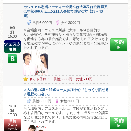
カジュアル恋活パーティー☆男性は大卒又は公務員又
は年収400万以上又は1人参加で誠実な方【25～43
歳】
男性6,000円、
女性3000円
9/6
※会場案内：ウェスタ川越は大ホールや多目的ホー
(日)
ル、会議室、学習施設など様々な文化芸術や地域振興
15:00
を促進する為の複合施設です。 駅からのアクセスもよ
く地元の方を中心にイベントや講演など様々な催事が
行われています。
ネット予約： 男性5500円、女性500円
大人の魅力35～55歳☆一人参加中心『じっくり話せる
☆理想の出会い』
男性6000円、
女性3000円
9/13
※会場案内：アコスホールは、市民が文化活動を楽し
(日)
める多目的なホールです。 また、ギャラリーや会議室
17:30
なども併設されており、市民文化の情報発信施設とし
ても活用されてます。