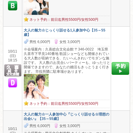
ネット予約：前日迄男性5500円/女性500円
大人の魅力☆じっくり話せる1人参加中心【35～55
歳】
男性 6,000円
女性 3,000円
※会場案内：久喜総合文化会館 〒346-0022 埼玉県
10/11
久喜市下早見140番地 歌謡ショーなども開催されてい
(日)
る大人数が収納できる、たいへんきれいでモダンな施
18:15
設です。 大人数のお見合いパーティーも、ゆったりと
開催できますので、あなたの婚活もきっとうまく行き
ます。 市役所隣に駐車場があります。
ネット予約：前日迄男性5500円/女性500円
大人の魅力☆一人参加中心『じっくり話せる☆理想の
出会い』【35～55歳】
男性 6,000円
女性 3,000円
10/11