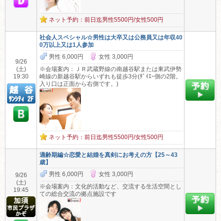
ネット予約：前日迄男性5500円/女性500円
社会人スペシャル☆男性は大卒又は公務員又は年収40
0万以上又は1人参加
男性 6,000円
女性 3,000円
9/26
(土)
※会場案内：ＪＲ武蔵野線の南越谷駅または東武伊勢
19:30
崎線の新越谷駅からいずれも徒歩3分(ﾀﾞｲｴｰ側の2階。
入り口は正面から右側です。)
ネット予約：前日迄男性5500円/女性500円
適齢期編☆恋愛と結婚を真剣にお考えの方【25～43
歳】
男性 6,000円
女性 3,000円
9/26
(土)
※会場案内：文化的活動など、交流する生活空間とし
19:45
ての総合交流の拠点施設です