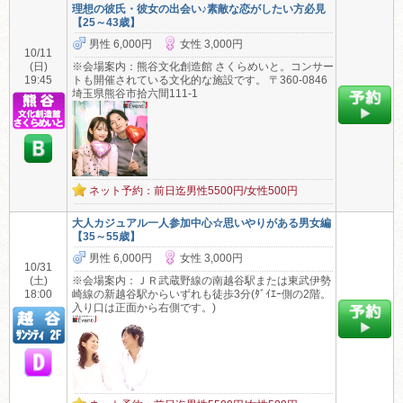
理想の彼氏・彼女の出会い♪素敵な恋がしたい方必見
【25～43歳】
男性 6,000円
女性 3,000円
10/11
(日)
※会場案内：熊谷文化創造館 さくらめいと。コンサー
19:45
トも開催されている文化的な施設です。 〒360-0846
埼玉県熊谷市拾六間111-1
ネット予約：前日迄男性5500円/女性500円
大人カジュアル一人参加中心☆思いやりがある男女編
【35～55歳】
男性 6,000円
女性 3,000円
10/31
(土)
※会場案内：ＪＲ武蔵野線の南越谷駅または東武伊勢
18:00
崎線の新越谷駅からいずれも徒歩3分(ﾀﾞｲｴｰ側の2階。
入り口は正面から右側です。)