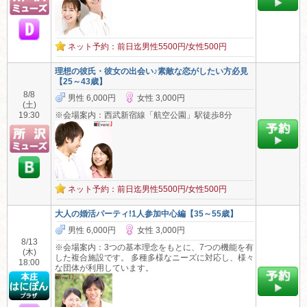
ネット予約：前日迄男性5500円/女性500円
理想の彼氏・彼女の出会い♪素敵な恋がしたい方必見
【25～43歳】
8/8
男性 6,000円
女性 3,000円
(土)
19:30
※会場案内：西武新宿線「航空公園」駅徒歩8分
ネット予約：前日迄男性5500円/女性500円
大人の婚活パーティ!1人参加中心編【35～55歳】
男性 6,000円
女性 3,000円
8/13
※会場案内：3つの基本理念をもとに、7つの機能を有
(木)
した複合施設です。 多種多様なニーズに対応し、様々
18:00
な団体が利用しています。