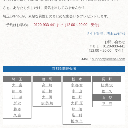
さぁ、あなたも少しだけ、勇気を出してみませんか？
埼玉Event-Jが、素敵な異性とのまじめな出会いをプレゼントします。
ご予約はお早めに
0120-933-441まで（12:00～20:00 受付）
サイト管理：埼玉Event-J
お問い合わせ
ＴＥＬ：0120-933-441
（12:00～20:00 受付）
E-Mail：
support@event-j.com
首都圏開催会場
埼 玉
群 馬
栃 木
長 野
大 宮
高 崎
宇 都 宮
軽 井 沢
熊 谷
前 橋
小 山
佐 久
川 越
太 田
佐 野
山 梨
所 沢
伊 勢 崎
大 田 原
甲 府
越 谷
那 須
久 喜
足 利
栃 木 市