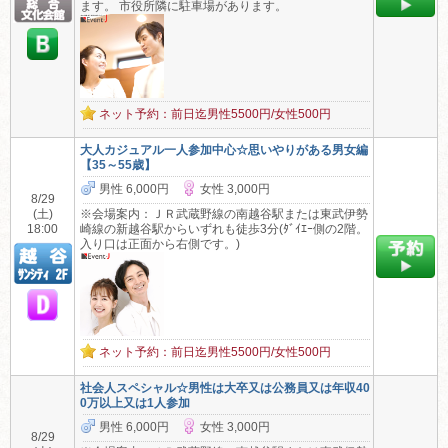
ます。 市役所隣に駐車場があります。
ネット予約：前日迄男性5500円/女性500円
大人カジュアル一人参加中心☆思いやりがある男女編
【35～55歳】
男性 6,000円
女性 3,000円
8/29
(土)
※会場案内：ＪＲ武蔵野線の南越谷駅または東武伊勢
18:00
崎線の新越谷駅からいずれも徒歩3分(ﾀﾞｲｴｰ側の2階。
入り口は正面から右側です。)
ネット予約：前日迄男性5500円/女性500円
社会人スペシャル☆男性は大卒又は公務員又は年収40
0万以上又は1人参加
男性 6,000円
女性 3,000円
8/29