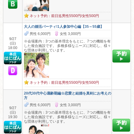
ネット予約：前日迄男性5500円/女性500円
大人の婚活パーティ!1人参加中心編【35～55歳】
男性 6,000円
女性 3,000円
9/27
※会場案内：3つの基本理念をもとに、7つの機能を有
(日)
した複合施設です。 多種多様なニーズに対応し、様々
18:00
な団体が利用しています。
ネット予約：前日迄男性5500円/女性500円
20代30代中心適齢期編☆恋愛と結婚を真剣にお考えの
方
男性 6,000円
女性 3,000円
9/27
(日)
※会場案内：3つの基本理念をもとに、7つの機能を有
19:30
した複合施設です。 多種多様なニーズに対応し、様々
な団体が利用しています。