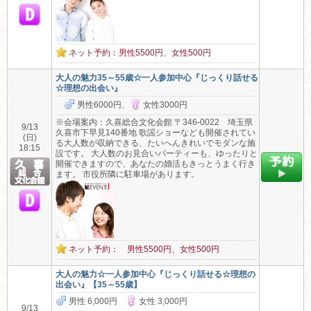
ネット予約：男性5500円、女性500円
大人の魅力35～55歳☆一人参加中心『じっくり話せる
☆理想の出会い』
男性6000円、
女性3000円
※会場案内：久喜総合文化会館 〒346-0022 埼玉県
9/13
久喜市下早見140番地 歌謡ショーなども開催されてい
(日)
る大人数が収納できる、たいへんきれいでモダンな施
18:15
設です。 大人数のお見合いパーティーも、ゆったりと
開催できますので、あなたの婚活もきっとうまく行き
ます。 市役所隣に駐車場があります。
ネット予約： 男性5500円、女性500円
大人の魅力☆一人参加中心『じっくり話せる☆理想の
出会い』【35～55歳】
男性 6,000円
女性 3,000円
9/13