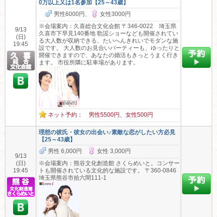
0万以上又は1名参加【25～43歳】
男性6000円、
女性3000円
※会場案内：久喜総合文化会館 〒346-0022 埼玉県
9/13
久喜市下早見140番地 歌謡ショーなども開催されてい
(日)
る大人数が収納できる、たいへんきれいでモダンな施
19:45
設です。 大人数のお見合いパーティーも、ゆったりと
開催できますので、あなたの婚活もきっとうまく行き
ます。 市役所隣に駐車場があります。
ネット予約： 男性5500円、女性500円
理想の彼氏・彼女の出会い♪素敵な恋がしたい方必見
【25～43歳】
男性 6,000円
女性 3,000円
9/13
(日)
※会場案内：熊谷文化創造館 さくらめいと。コンサー
19:45
トも開催されている文化的な施設です。 〒360-0846
埼玉県熊谷市拾六間111-1