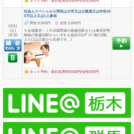
ネット予約：前日迄男性5500円/女性500円
社会人スペシャル☆男性は大卒又は公務員又は年収40
0万以上又は1人参加
男性 6,000円
女性 3,000円
10/31
(土)
※会場案内：ＪＲ武蔵野線の南越谷駅または東武伊勢
19:30
崎線の新越谷駅からいずれも徒歩3分(ﾀﾞｲｴｰ側の2階。
入り口は正面から右側です。)
ネット予約：前日迄男性5500円/女性500円