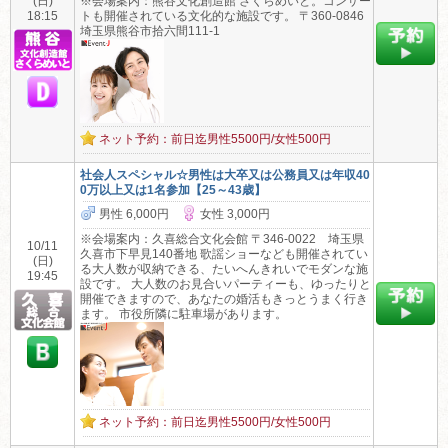
(日)
※会場案内：熊谷文化創造館 さくらめいと。コンサー
18:15
トも開催されている文化的な施設です。 〒360-0846
埼玉県熊谷市拾六間111-1
ネット予約：前日迄男性5500円/女性500円
社会人スペシャル☆男性は大卒又は公務員又は年収40
0万以上又は1名参加【25～43歳】
男性 6,000円
女性 3,000円
※会場案内：久喜総合文化会館 〒346-0022 埼玉県
10/11
久喜市下早見140番地 歌謡ショーなども開催されてい
(日)
る大人数が収納できる、たいへんきれいでモダンな施
19:45
設です。 大人数のお見合いパーティーも、ゆったりと
開催できますので、あなたの婚活もきっとうまく行き
ます。 市役所隣に駐車場があります。
ネット予約：前日迄男性5500円/女性500円