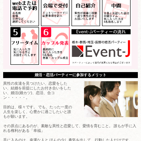
婚活・恋活パーティーに参加するメリット
異性の友達を見つけたい、恋愛をした
い、結婚を前提にしたお付き合いをした
い、婚活(婚カツ)、恋活、合コ
ン・・・・・。
目的は、様々です。 でも、たった一度の
人生を楽しく、心豊かに過ごしたいと誰
もが願います。
その原点にあるのが、素敵な異性と恋愛して、愛情を育むこと。 誰もが手に入
れる権利がある「幸福」
手に入るのは、幸運な人と ほんの少し勇気を出して、行動した人だけです。