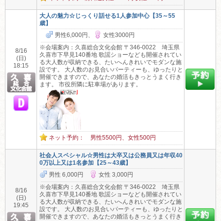
大人の魅力☆じっくり話せる1人参加中心【35～55
歳】
男性6,000円、
女性3000円
※会場案内：久喜総合文化会館 〒346-0022 埼玉県
8/16
久喜市下早見140番地 歌謡ショーなども開催されてい
(日)
る大人数が収納できる、たいへんきれいでモダンな施
18:15
設です。 大人数のお見合いパーティーも、ゆったりと
開催できますので、あなたの婚活もきっとうまく行き
ます。 市役所隣に駐車場があります。
ネット予約： 男性5500円、女性500円
社会人スペシャル☆男性は大卒又は公務員又は年収40
0万以上又は1名参加【25～43歳】
男性 6,000円
女性 3,000円
※会場案内：久喜総合文化会館 〒346-0022 埼玉県
8/16
久喜市下早見140番地 歌謡ショーなども開催されてい
(日)
る大人数が収納できる、たいへんきれいでモダンな施
19:45
設です。 大人数のお見合いパーティーも、ゆったりと
開催できますので、あなたの婚活もきっとうまく行き