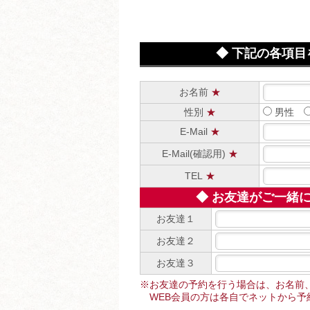
◆ 下記の各項
お名前
★
性別
★
男性
E-Mail
★
E-Mail(確認用)
★
TEL
★
◆ お友達がご一緒
お友達１
お友達２
お友達３
※お友達の予約を行う場合は、お名前
WEB会員の方は各自でネットから予