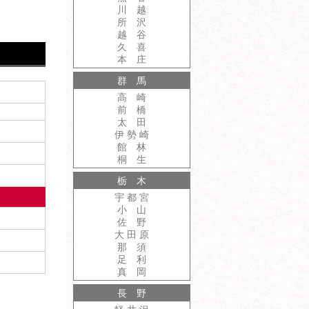
川 越
所 沢
越 谷
久 喜
本 庄
群 馬
高 崎
前 橋
太 田
伊 勢 崎
館 林
桐 生
栃 木
宇 都 宮
小 山
佐 野
大 田 原
那 須
足 利
真 岡
長 野