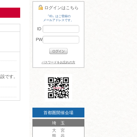
ログインはこちら
『ID』はご登録の
メールアドレスです。
ID
PW
】
パスワードをお忘れの方
施設です。
首都圏開催会場
埼 玉
大 宮
熊 谷