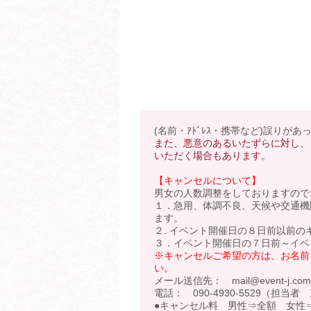
(名前・ｱﾄﾞﾚｽ・携帯など)誤りが
また、悪意のあるいたずらに対し、
いただく場合もあります。
【キャンセルについて】
男女の人数調整をしておりますので
１．急用、体調不良、天候や交通機
ます。
２. イベント開催日の８日前以前の
３．イベント開催日の７日前～イベ
※キャンセルご希望の方は、お名前
い。
メール送信先： mail@event-j.com
電話： 090-4930-5529（担当者
●キャンセル料 男性⇒全額 女性⇒