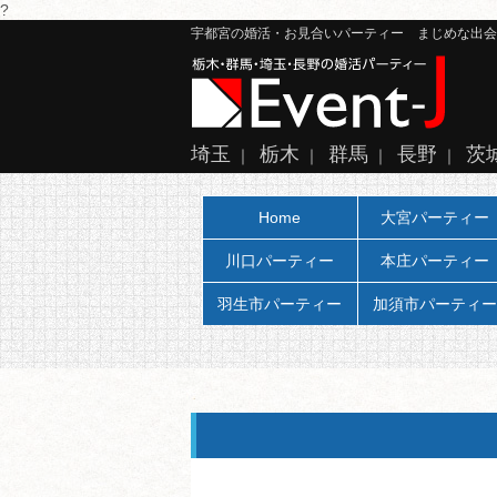
?
宇都宮の婚活・お見合いパーティー まじめな出会い、
埼玉
栃木
群馬
長野
茨
｜
｜
｜
｜
Home
大宮パーティー
川口パーティー
本庄パーティー
羽生市パーティー
加須市パーティー