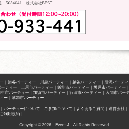
5084041 株式会社BEST
ー
｜
熊谷パーティー
｜
川越パーティー
｜
越谷パーティー
｜
所沢パーティ
パーティー
｜
上尾市パーティー
｜
飯能市パーティー
｜
坂戸市パーティー
羽生市パーティー
｜
加須市パーティー
｜
行田市パーティー
｜
入間市パー
ティー
｜
草加市パーティー
｜
｜
パーティーについて
｜
ご参加について
｜
よくあるご質問
｜
運営会社
｜
ご利用規約
｜
Copyright © 2026 Event-J All Rights Reserved.