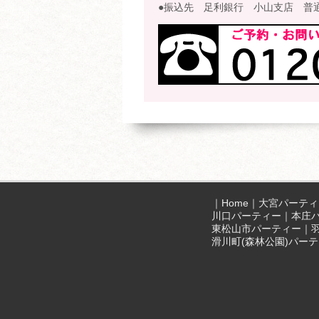
●振込先 足利銀行 小山支店 普通 
｜
Home
｜
大宮パーティ
川口パーティー
｜
本庄
東松山市パーティー
｜
滑川町(森林公園)パー