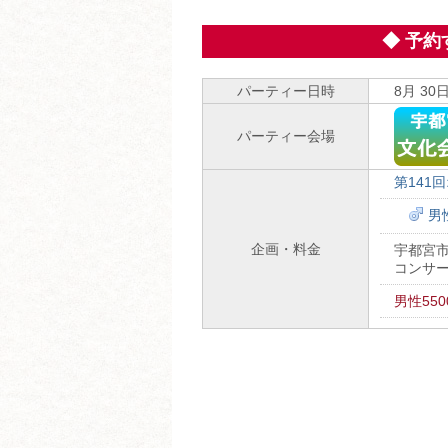
◆ 予
パーティー日時
8月 30日
パーティー会場
第141
男性
企画・料金
宇都宮
コンサ
男性55