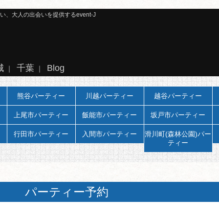
大人の出会いを提供するevent-J
城
千葉
Blog
｜
｜
熊谷パーティー
川越パーティー
越谷パーティー
上尾市パーティー
飯能市パーティー
坂戸市パーティー
行田市パーティー
入間市パーティー
滑川町(森林公園)パー
ティー
パーティー予約