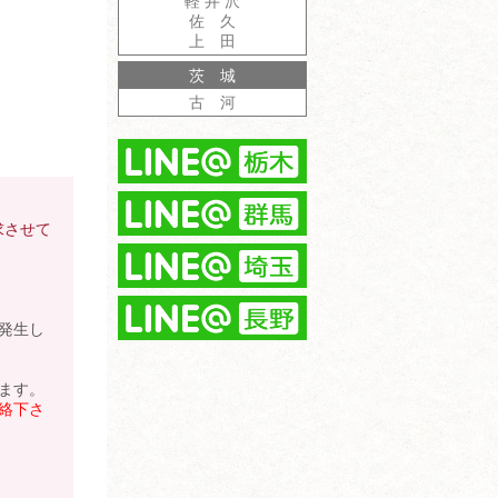
軽 井 沢
佐 久
上 田
茨 城
古 河
求させて
発生し
ます。
絡下さ