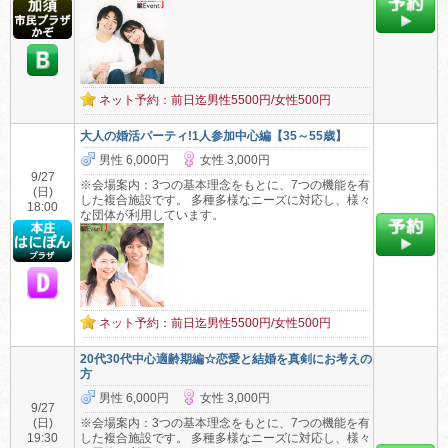
ネット予約：前日迄男性5500円/女性500円
大人の婚活パーティ!1人参加中心編【35～55歳】
男性 6,000円
女性 3,000円
9/27
※会場案内：3つの基本理念をもとに、7つの機能を有
(日)
した複合施設です。 多種多様なニーズに対応し、様々
18:00
な団体が利用しています。
ネット予約：前日迄男性5500円/女性500円
20代30代中心適齢期編☆恋愛と結婚を真剣にお考えの
方
男性 6,000円
女性 3,000円
9/27
(日)
※会場案内：3つの基本理念をもとに、7つの機能を有
19:30
した複合施設です。 多種多様なニーズに対応し、様々