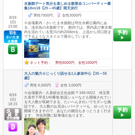
水族館デート気分を楽しめる散策合コンパーティー募
集18vs18【25～45歳】雨天決行
男性7000円、
女性3000円
8/16
(日)
※会場案内：さいたま水族館は羽生水郷公園内にあ
15:00
る、淡水魚の水族館です。 館内では、県内及び東京都
内を流れている荒川の約200kmを、上流から河口部ま
で下るようなスタイルで展示しています。
ネット予約： 男性6000円、女性1000円
大人の魅力☆じっくり話せる1人参加中心【35～55
歳】
男性 6,000円
女性 3,000円
※会場案内：久喜総合文化会館 〒346-0022 埼玉県
8/16
久喜市下早見140番地 歌謡ショーなども開催されてい
(日)
る大人数が収納できる、たいへんきれいでモダンな施
18:15
設です。 大人数のお見合いパーティーも、ゆったりと
開催できますので、あなたの婚活もきっとうまく行き
ます。 市役所隣に駐車場があります。