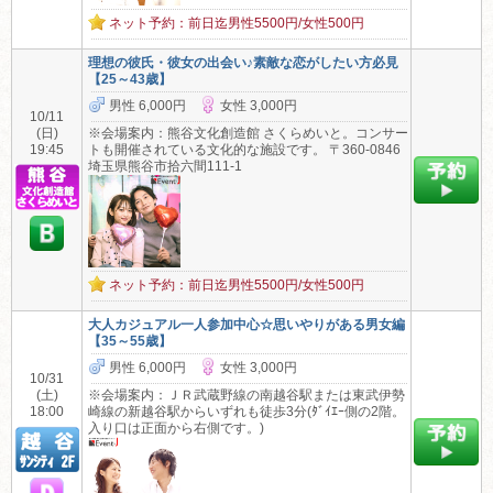
ネット予約：前日迄男性5500円/女性500円
理想の彼氏・彼女の出会い♪素敵な恋がしたい方必見
【25～43歳】
男性 6,000円
女性 3,000円
10/11
(日)
※会場案内：熊谷文化創造館 さくらめいと。コンサー
19:45
トも開催されている文化的な施設です。 〒360-0846
埼玉県熊谷市拾六間111-1
ネット予約：前日迄男性5500円/女性500円
大人カジュアル一人参加中心☆思いやりがある男女編
【35～55歳】
男性 6,000円
女性 3,000円
10/31
(土)
※会場案内：ＪＲ武蔵野線の南越谷駅または東武伊勢
18:00
崎線の新越谷駅からいずれも徒歩3分(ﾀﾞｲｴｰ側の2階。
入り口は正面から右側です。)