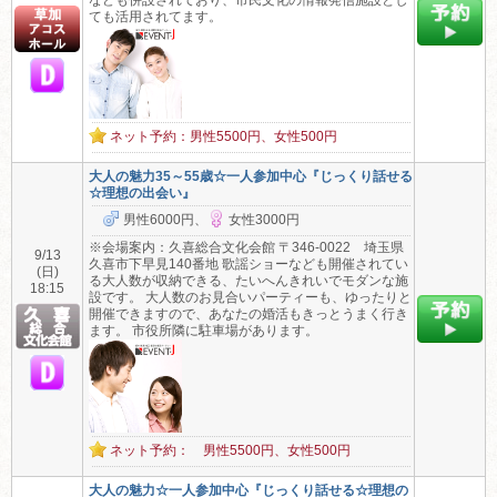
なども併設されており、市民文化の情報発信施設とし
ても活用されてます。
ネット予約：男性5500円、女性500円
大人の魅力35～55歳☆一人参加中心『じっくり話せる
☆理想の出会い』
男性6000円、
女性3000円
※会場案内：久喜総合文化会館 〒346-0022 埼玉県
9/13
久喜市下早見140番地 歌謡ショーなども開催されてい
(日)
る大人数が収納できる、たいへんきれいでモダンな施
18:15
設です。 大人数のお見合いパーティーも、ゆったりと
開催できますので、あなたの婚活もきっとうまく行き
ます。 市役所隣に駐車場があります。
ネット予約： 男性5500円、女性500円
大人の魅力☆一人参加中心『じっくり話せる☆理想の