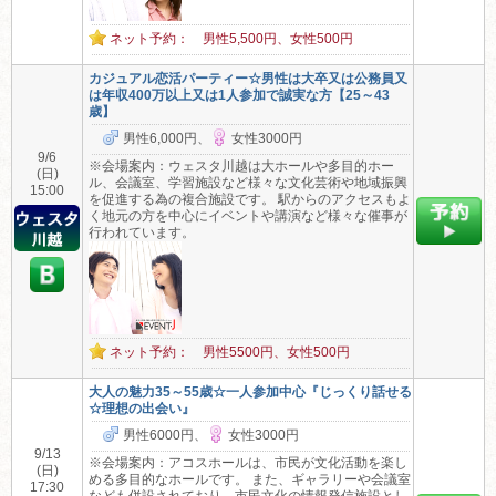
ネット予約： 男性5,500円、女性500円
カジュアル恋活パーティー☆男性は大卒又は公務員又
は年収400万以上又は1人参加で誠実な方【25～43
歳】
男性6,000円、
女性3000円
9/6
※会場案内：ウェスタ川越は大ホールや多目的ホー
(日)
ル、会議室、学習施設など様々な文化芸術や地域振興
15:00
を促進する為の複合施設です。 駅からのアクセスもよ
く地元の方を中心にイベントや講演など様々な催事が
行われています。
ネット予約： 男性5500円、女性500円
大人の魅力35～55歳☆一人参加中心『じっくり話せる
☆理想の出会い』
男性6000円、
女性3000円
9/13
※会場案内：アコスホールは、市民が文化活動を楽し
(日)
める多目的なホールです。 また、ギャラリーや会議室
17:30