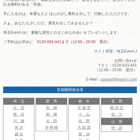
れる権利がある「幸福」
手に入るのは、幸運な人と ほんの少し勇気を出して、行動した人だけです。
さぁ、あなたも少しだけ、勇気を出してみませんか？
埼玉Event-Jが、素敵な異性とのまじめな出会いをプレゼントします。
ご予約はお早めに
0120-933-441まで（12:00～20:00 受付）
サイト管理：埼玉Event-J
お問い合わせ
ＴＥＬ：0120-933-441
（12:00～20:00 受付）
E-Mail：
support@event-j.com
首都圏開催会場
埼 玉
群 馬
栃 木
長 野
大 宮
高 崎
宇 都 宮
軽 井 沢
熊 谷
前 橋
小 山
佐 久
川 越
太 田
佐 野
山 梨
所 沢
伊 勢 崎
大 田 原
甲 府
越 谷
那 須