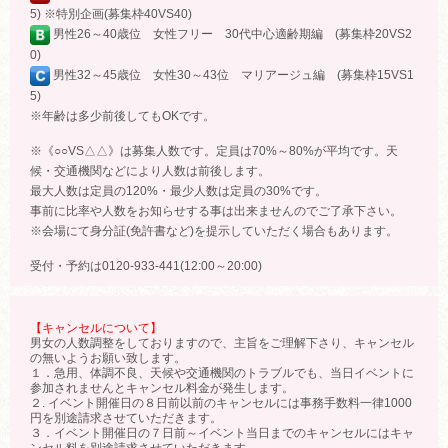
5) ※特別企画(募集枠40VS40)
男性26～40歳位 女性フリー 30代中心適齢期編 (募集枠20VS2
0)
男性32～45歳位 女性30～43位 マリアージュ編 (募集枠15VS1
5)
※年齢は多少前後してもOKです。
※《○○VS△△》は募集人数です。定員は70%～80%が平均です。天
候・交通機関などにより人数は前後します。
最大人数は定員の120%・最少人数は定員の30%です。
事前に比率や人数をお知らせする事は出来ませんのでご了承下さい。
※会場にて身分証(免許書など)を提示していただく場合もあります。
受付・予約は0120-933-441(12:00～20:00)
【キャンセルについて】
男女の人数調整をしておりますので、主旨をご理解下さり、キャンセル
の無いようお願い致します。
１．急用、体調不良、天候や交通機関のトラブルでも、当日イベントに
参加されませんとキャンセル料金が発生します。
２. イベント開催日の８日前以前のキャンセルには事務手数料一律1000
円を別途請求させていただきます。
３．イベント開催日の７日前～イベント当日までのキャンセルにはキャ
ンセル料を別途請求させていただきます。