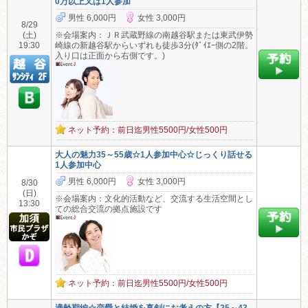
0万以上又は1人参加
男性 6,000円
女性 3,000円
8/29
(土)
※会場案内：ＪＲ武蔵野線の南越谷駅または東武伊勢
19:30
崎線の新越谷駅からいずれも徒歩3分(ﾀﾞｲｴｰ側の2階。
入り口は正面から右側です。)
ネット予約：前日迄男性5500円/女性500円
大人の魅力35～55歳☆1人参加中心☆じっくり話せる
1人参加中心
男性 6,000円
女性 3,000円
8/30
(日)
※会場案内：文化的活動など、交流する生活空間とし
13:30
ての総合交流の拠点施設です
ネット予約：前日迄男性5500円/女性500円