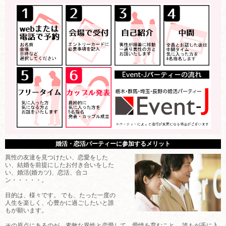
婚活・恋活パーティーに参加するメリット
異性の友達を見つけたい、恋愛をした
い、結婚を前提にしたお付き合いをした
い、婚活(婚カツ)、恋活、合コ
ン・・・・・。
目的は、様々です。 でも、たった一度の
人生を楽しく、心豊かに過ごしたいと誰
もが願います。
その原点にあるのが、素敵な異性と恋愛して、愛情を育むこと。 誰もが手に入