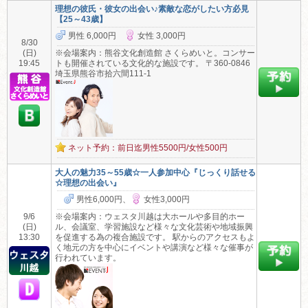
理想の彼氏・彼女の出会い♪素敵な恋がしたい方必見
【25～43歳】
男性 6,000円
女性 3,000円
8/30
(日)
※会場案内：熊谷文化創造館 さくらめいと。コンサー
19:45
トも開催されている文化的な施設です。 〒360-0846
埼玉県熊谷市拾六間111-1
ネット予約：前日迄男性5500円/女性500円
大人の魅力35～55歳☆一人参加中心『じっくり話せる
☆理想の出会い』
男性6,000円、
女性3,000円
9/6
※会場案内：ウェスタ川越は大ホールや多目的ホー
(日)
ル、会議室、学習施設など様々な文化芸術や地域振興
13:30
を促進する為の複合施設です。 駅からのアクセスもよ
く地元の方を中心にイベントや講演など様々な催事が
行われています。