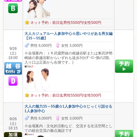
ネット予約：前日迄男性5500円/女性500円
大人カジュアル一人参加中心☆思いやりがある男女編
【35～55歳】
男性 6,000円
女性 3,000円
9/26
(土)
※会場案内：ＪＲ武蔵野線の南越谷駅または東武伊勢
18:00
崎線の新越谷駅からいずれも徒歩3分(ﾀﾞｲｴｰ側の2階。
入り口は正面から右側です。)
ネット予約：前日迄男性5500円/女性500円
大人の魅力35～55歳☆1人参加中心☆じっくり話せる
1人参加中心
男性 6,000円
女性 3,000円
9/26
(土)
※会場案内：文化的活動など、交流する生活空間とし
18:15
ての総合交流の拠点施設です