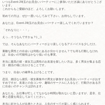
いつもEvent-J埼玉のお見合いパーティーにご参加いただき誠にありがとうござ
います。
これからもご愛顧のほど、よろしくお願いします。
初めての方は、ぜひ一度いらしてみて下さい。お待ちしています。
あなたは、Event-J埼玉のお見合いパーティー楽しんでくれていますか？
「それなりに・・・」
えっ....そうなんですかぁ？(-_-)
では、そんなあなたにパーティーがより楽しくなるアドバイスを少しだけ。
素敵な異性との出会いは何処にあるか分かりません？でも何も行動しなけれ
ば、出会いの可能性はかなり低いのも事実。
本当に最高の彼・彼女又は異性のお友達を探したい方は、多く男女が集まる恋
活・婚活の場に出かけることです。
つまり、出会いの確率を上げることです。
恋活、婚活なら彼氏・彼女募集中の男女が参加するお見合いパーティーがおす
すめですが、友達との合コンや、趣味のサークルに入るなど、行動力がある方
に出会いのチャンスは訪れます。
あなたも、お仕事が忙しくてなかなか時間が取れないと思いますが、是非、仕
事と恋愛を両立してみてください。
本当に好きな人が出来たときは、人生のすべてが楽しく感じられます。