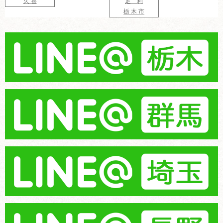
久 喜
足 利
栃 木 市