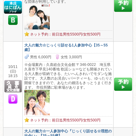
な団体が利用しています。
ネット予約：前日迄男性5500円/女性500円
大人の魅力☆じっくり話せる1人参加中心【35～55
歳】
男性 6,000円
女性 3,000円
※会場案内：久喜総合文化会館 〒346-0022 埼玉県
10/11
久喜市下早見140番地 歌謡ショーなども開催されてい
(日)
る大人数が収納できる、たいへんきれいでモダンな施
18:15
設です。 大人数のお見合いパーティーも、ゆったりと
開催できますので、あなたの婚活もきっとうまく行き
ます。 市役所隣に駐車場があります。
ネット予約：前日迄男性5500円/女性500円
大人の魅力☆一人参加中心『じっくり話せる☆理想の
出会い』【35～55歳】