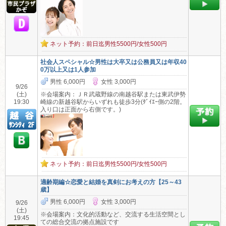
ネット予約：前日迄男性5500円/女性500円
社会人スペシャル☆男性は大卒又は公務員又は年収40
0万以上又は1人参加
男性 6,000円
女性 3,000円
9/26
(土)
※会場案内：ＪＲ武蔵野線の南越谷駅または東武伊勢
19:30
崎線の新越谷駅からいずれも徒歩3分(ﾀﾞｲｴｰ側の2階。
入り口は正面から右側です。)
ネット予約：前日迄男性5500円/女性500円
適齢期編☆恋愛と結婚を真剣にお考えの方【25～43
歳】
男性 6,000円
女性 3,000円
9/26
(土)
※会場案内：文化的活動など、交流する生活空間とし
19:45
ての総合交流の拠点施設です