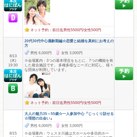
ネット予約：前日迄男性5500円/女性500円
20代30代中心適齢期編☆恋愛と結婚を真剣にお考えの
方
男性 6,000円
女性 3,000円
8/13
(木)
※会場案内：3つの基本理念をもとに、7つの機能を有
19:30
した複合施設です。 多種多様なニーズに対応し、様々
な団体が利用しています。
ネット予約：前日迄男性5500円/女性500円
大人の魅力35～55歳☆一人参加中心『じっくり話せる
☆理想の出会い』
男性 6,000円
女性 3,000円
8/15
※会場案内：ウェスタ川越は大ホールや多目的ホー