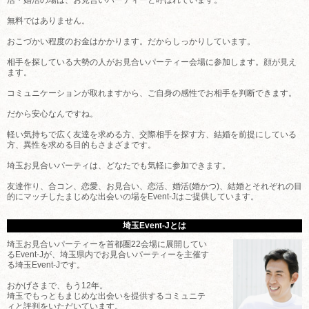
無料ではありません。
おこづかい程度のお金はかかります。だからしっかりしています。
相手を探している大勢の人がお見合いパーティー会場に参加します。顔が見え
ます。
コミュニケーションが取れますから、ご自身の感性でお相手を判断できます。
だから安心なんですね。
軽い気持ちで広く友達を求める方、交際相手を探す方、結婚を前提にしている
方、異性を求める目的もさまざまです。
埼玉お見合いパーティは、どなたでも気軽に参加できます。
友達作り、合コン、恋愛、お見合い、恋活、婚活(婚かつ)、結婚とそれぞれの目
的にマッチしたまじめな出会いの場をEvent-Jはご提供しています。
埼玉Event-Jとは
埼玉お見合いパーティーを首都圏22会場に展開してい
るEvent-Jが、埼玉県内でお見合いパーティーを主催す
る埼玉Event-Jです。
おかげさまで、もう12年。
埼玉でもっともまじめな出会いを提供するコミュニテ
ィと評判をいただいています。