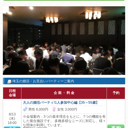
埼玉の婚活・お見合いパーティーご案内
日程
企 画 ・ 料 金
予約
会場
大人の婚活パーティ!1人参加中心編【35～55歳】
男性 6,000円
女性 3,000円
8/13
※会場案内：3つの基本理念をもとに、7つの機能を有
(木)
した複合施設です。 多種多様なニーズに対応し、様々
18:00
な団体が利用しています。