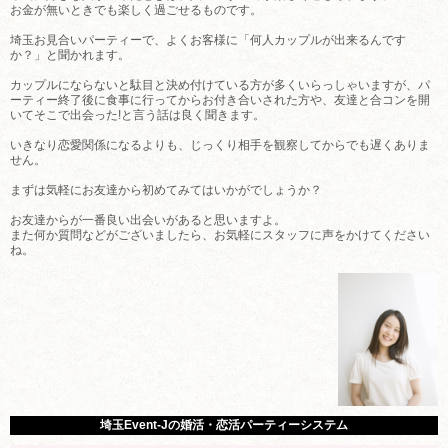
お金が無いときでも楽しく過ごせるものです。
埼玉お見合いパーティーで、よくお客様に「何人カップルが出来るんです
か？」と聞かれます。
カップルにならないと駄目と決め付けている方が多くいらっしゃいますが、パ
ーティー終了後に食事に行ってからお付き合いされた方や、友達と合コンを開
いてそこで出会った!と言う話は良く聞きます。
いきなり恋愛関係になるよりも、じっくり相手を観察してからでも遅くありま
せん。
まずは気軽にお友達から初めてみてはいかがでしょうか？
お友達からが一番良い出会いがあると思いますよ。
また何か質問などがございましたら、お気軽にスタッフに声をかけてください
ね。
埼玉Event-Jの婚活・恋活パーティーシステム