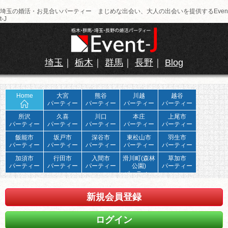
埼玉の婚活・お見合いパーティー まじめな出会い、大人の出会いを提供するEven
t-J
埼玉
｜
栃木
｜
群馬
｜
長野
｜
Blog
Home
大宮
熊谷
川越
越谷
パーティー
パーティー
パーティー
パーティー
所沢
久喜
川口
本庄
上尾市
パーティー
パーティー
パーティー
パーティー
パーティー
飯能市
坂戸市
深谷市
東松山市
羽生市
パーティー
パーティー
パーティー
パーティー
パーティー
加須市
行田市
入間市
滑川町(森林
草加市
パーティー
パーティー
パーティー
公園)
パーティー
パーティー
新規会員登録
ログイン