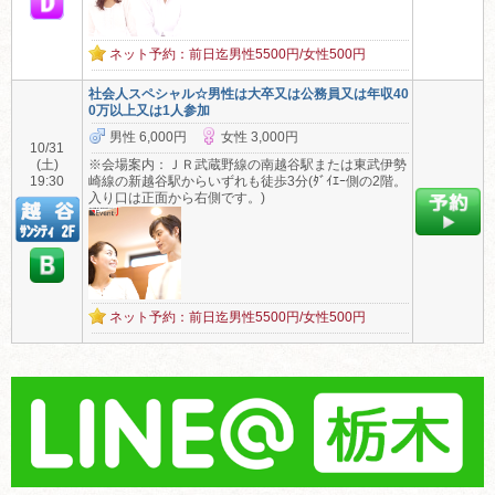
ネット予約：前日迄男性5500円/女性500円
社会人スペシャル☆男性は大卒又は公務員又は年収40
0万以上又は1人参加
男性 6,000円
女性 3,000円
10/31
(土)
※会場案内：ＪＲ武蔵野線の南越谷駅または東武伊勢
19:30
崎線の新越谷駅からいずれも徒歩3分(ﾀﾞｲｴｰ側の2階。
入り口は正面から右側です。)
ネット予約：前日迄男性5500円/女性500円