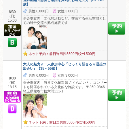
適齢期編☆恋愛と結婚を真剣にお考えの方【25～43
歳】
男性 6,000円
女性 3,000円
8/30
(日)
※会場案内：文化的活動など、交流する生活空間とし
15:00
ての総合交流の拠点施設です
ネット予約：前日迄男性5500円/女性500円
大人の魅力☆一人参加中心『じっくり話せる☆理想の
出会い』【35～55歳】
男性 6,000円
女性 3,000円
8/30
(日)
※会場案内：熊谷文化創造館 さくらめいと。コンサー
18:15
トも開催されている文化的な施設です。 〒360-0846
埼玉県熊谷市拾六間111-1
ネット予約：前日迄男性5500円/女性500円