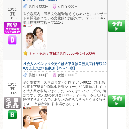
男性 6,000円
女性 3,000円
10/11
(日)
※会場案内：熊谷文化創造館 さくらめいと。コンサー
18:15
トも開催されている文化的な施設です。 〒360-0846
埼玉県熊谷市拾六間111-1
ネット予約：前日迄男性5500円/女性500円
社会人スペシャル☆男性は大卒又は公務員又は年収40
0万以上又は1名参加【25～43歳】
男性 6,000円
女性 3,000円
※会場案内：久喜総合文化会館 〒346-0022 埼玉県
10/11
久喜市下早見140番地 歌謡ショーなども開催されてい
(日)
る大人数が収納できる、たいへんきれいでモダンな施
19:45
設です。 大人数のお見合いパーティーも、ゆったりと
開催できますので、あなたの婚活もきっとうまく行き
ます。 市役所隣に駐車場があります。