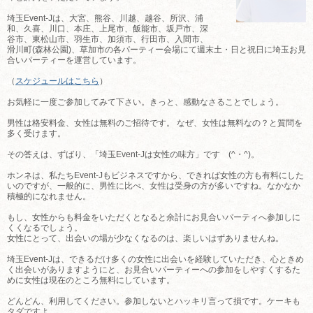
埼玉Event-Jは、大宮、熊谷、川越、越谷、所沢、浦
和、久喜、川口、本庄、上尾市、飯能市、坂戸市、深
谷市、東松山市、羽生市、加須市、行田市、入間市、
滑川町(森林公園)、草加市の各パーティー会場にて週末土・日と祝日に埼玉お見
合いパーティーを運営しています。
（
スケジュールはこちら
）
お気軽に一度ご参加してみて下さい。きっと、感動なさることでしょう。
男性は格安料金、女性は無料のご招待です。 なぜ、女性は無料なの？と質問を
多く受けます。
その答えは、ずばり、「埼玉Event-Jは女性の味方」です (^・^)。
ホンネは、私たちEvent-Jもビジネスですから、できれば女性の方も有料にした
いのですが、一般的に、男性に比べ、女性は受身の方が多いですね。なかなか
積極的になれません。
もし、女性からも料金をいただくとなると余計にお見合いパーティへ参加しに
くくなるでしょう。
女性にとって、出会いの場が少なくなるのは、楽しいはずありませんね。
埼玉Event-Jは、できるだけ多くの女性に出会いを経験していただき、心ときめ
く出会いがありますようにと、お見合いパーティーへの参加をしやすくするた
めに女性は現在のところ無料にしています。
どんどん、利用してください。参加しないとハッキリ言って損です。ケーキも
タダですよ。