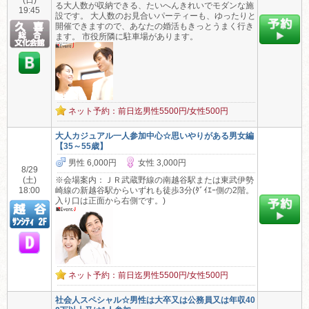
(日)
る大人数が収納できる、たいへんきれいでモダンな施
19:45
設です。 大人数のお見合いパーティーも、ゆったりと
開催できますので、あなたの婚活もきっとうまく行き
ます。 市役所隣に駐車場があります。
ネット予約：前日迄男性5500円/女性500円
大人カジュアル一人参加中心☆思いやりがある男女編
【35～55歳】
男性 6,000円
女性 3,000円
8/29
(土)
※会場案内：ＪＲ武蔵野線の南越谷駅または東武伊勢
18:00
崎線の新越谷駅からいずれも徒歩3分(ﾀﾞｲｴｰ側の2階。
入り口は正面から右側です。)
ネット予約：前日迄男性5500円/女性500円
社会人スペシャル☆男性は大卒又は公務員又は年収40