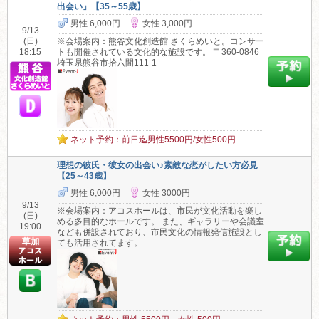
出会い』【35～55歳】
男性 6,000円
女性 3,000円
9/13
(日)
※会場案内：熊谷文化創造館 さくらめいと。コンサー
18:15
トも開催されている文化的な施設です。 〒360-0846
埼玉県熊谷市拾六間111-1
ネット予約：前日迄男性5500円/女性500円
理想の彼氏・彼女の出会い♪素敵な恋がしたい方必見
【25～43歳】
男性 6,000円
女性 3000円
9/13
※会場案内：アコスホールは、市民が文化活動を楽し
(日)
める多目的なホールです。 また、ギャラリーや会議室
19:00
なども併設されており、市民文化の情報発信施設とし
ても活用されてます。