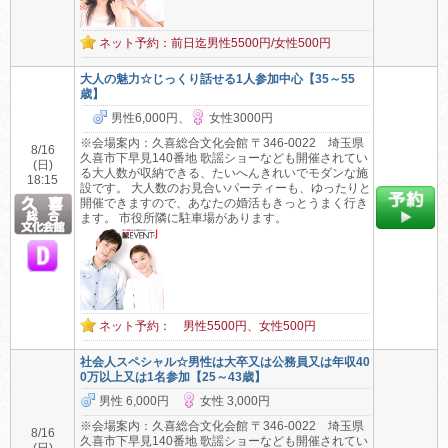
ネット予約：前日迄男性5500円/女性500円
大人の魅力☆じっくり話せる1人参加中心【35～55
歳】
男性6,000円、
女性3000円
※会場案内：久喜総合文化会館 〒346-0022 埼玉県
8/16
久喜市下早見140番地 歌謡ショーなども開催されてい
(日)
る大人数が収納できる、たいへんきれいでモダンな施
18:15
設です。 大人数のお見合いパーティーも、ゆったりと
開催できますので、あなたの婚活もきっとうまく行き
ます。 市役所隣に駐車場があります。
ネット予約： 男性5500円、女性500円
社会人スペシャル☆男性は大卒又は公務員又は年収40
0万以上又は1名参加【25～43歳】
男性 6,000円
女性 3,000円
※会場案内：久喜総合文化会館 〒346-0022 埼玉県
8/16
久喜市下早見140番地 歌謡ショーなども開催されてい