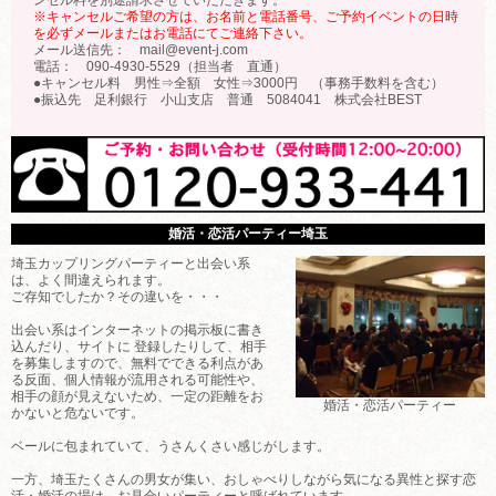
※キャンセルご希望の方は、お名前と電話番号、ご予約イベントの日時
を必ずメールまたはお電話にてご連絡下さい。
メール送信先： mail@event-j.com
電話： 090-4930-5529（担当者 直通）
●キャンセル料 男性⇒全額 女性⇒3000円 （事務手数料を含む）
●振込先 足利銀行 小山支店 普通 5084041 株式会社BEST
婚活・恋活パーティー埼玉
埼玉カップリングパーティーと出会い系
は、よく間違えられます。
ご存知でしたか？その違いを・・・
出会い系はインターネットの掲示板に書き
込んだり、サイトに 登録したりして、相手
を募集しますので、無料でできる利点があ
る反面、個人情報が流用される可能性や、
相手の顔が見えないため、一定の距離をお
婚活・恋活パーティー
かないと危ないです。
ベールに包まれていて、うさんくさい感じがします。
一方、埼玉たくさんの男女が集い、おしゃべりしながら気になる異性と探す恋
活・婚活の場は、お見合いパーティーと呼ばれています。