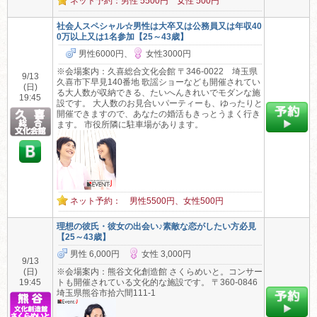
ネット予約：男性 5500円 女性 500円
社会人スペシャル☆男性は大卒又は公務員又は年収40
0万以上又は1名参加【25～43歳】
男性6000円、
女性3000円
※会場案内：久喜総合文化会館 〒346-0022 埼玉県
9/13
久喜市下早見140番地 歌謡ショーなども開催されてい
(日)
る大人数が収納できる、たいへんきれいでモダンな施
19:45
設です。 大人数のお見合いパーティーも、ゆったりと
開催できますので、あなたの婚活もきっとうまく行き
ます。 市役所隣に駐車場があります。
ネット予約： 男性5500円、女性500円
理想の彼氏・彼女の出会い♪素敵な恋がしたい方必見
【25～43歳】
男性 6,000円
女性 3,000円
9/13
(日)
※会場案内：熊谷文化創造館 さくらめいと。コンサー
19:45
トも開催されている文化的な施設です。 〒360-0846
埼玉県熊谷市拾六間111-1