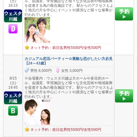
(土)
ル、会議室、学習施設など様々な文化芸術や地域振興
18:15
を促進する為の複合施設です。 駅からのアクセスもよ
く地元の方を中心にイベントや講演など様々な催事が
行われています。
ネット予約：前日迄男性5500円/女性500円
カジュアル恋活パーティー☆素敵な恋がしたい方必見
【24～43歳】
男性 6,000円
女性 3,000円
8/15
※会場案内：ウェスタ川越は大ホールや多目的ホー
(土)
ル、会議室、学習施設など様々な文化芸術や地域振興
19:45
を促進する為の複合施設です。 駅からのアクセスもよ
く地元の方を中心にイベントや講演など様々な催事が
行われています。
ネット予約：前日迄男性5500円/女性500円