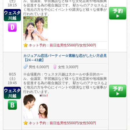
(土)
ル、会議室、学習施設など様々な文化芸術や地域振興
18:15
を促進する為の複合施設です。 駅からのアクセスもよ
く地元の方を中心にイベントや講演など様々な催事が
行われています。
ネット予約：前日迄男性5500円/女性500円
カジュアル恋活パーティー☆素敵な恋がしたい方必見
【24～43歳】
男性 6,000円
女性 3,000円
8/15
※会場案内：ウェスタ川越は大ホールや多目的ホー
(土)
ル、会議室、学習施設など様々な文化芸術や地域振興
19:45
を促進する為の複合施設です。 駅からのアクセスもよ
く地元の方を中心にイベントや講演など様々な催事が
行われています。
ネット予約：前日迄男性5500円/女性500円