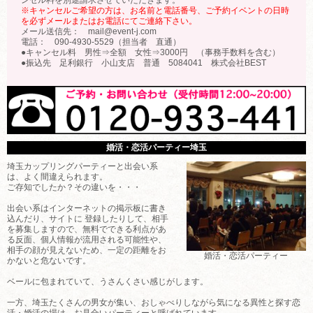
※キャンセルご希望の方は、お名前と電話番号、ご予約イベントの日時
を必ずメールまたはお電話にてご連絡下さい。
メール送信先： mail@event-j.com
電話： 090-4930-5529（担当者 直通）
●キャンセル料 男性⇒全額 女性⇒3000円 （事務手数料を含む）
●振込先 足利銀行 小山支店 普通 5084041 株式会社BEST
婚活・恋活パーティー埼玉
埼玉カップリングパーティーと出会い系
は、よく間違えられます。
ご存知でしたか？その違いを・・・
出会い系はインターネットの掲示板に書き
込んだり、サイトに 登録したりして、相手
を募集しますので、無料でできる利点があ
る反面、個人情報が流用される可能性や、
相手の顔が見えないため、一定の距離をお
婚活・恋活パーティー
かないと危ないです。
ベールに包まれていて、うさんくさい感じがします。
一方、埼玉たくさんの男女が集い、おしゃべりしながら気になる異性と探す恋
活・婚活の場は、お見合いパーティーと呼ばれています。