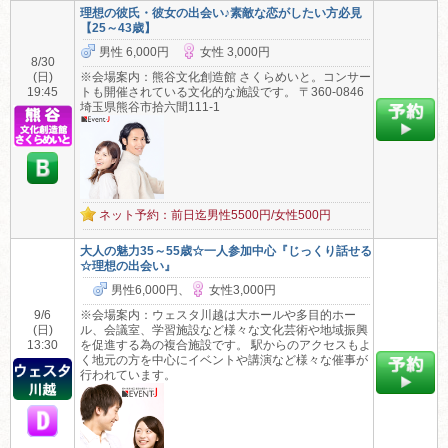
理想の彼氏・彼女の出会い♪素敵な恋がしたい方必見
【25～43歳】
男性 6,000円
女性 3,000円
8/30
(日)
※会場案内：熊谷文化創造館 さくらめいと。コンサー
19:45
トも開催されている文化的な施設です。 〒360-0846
埼玉県熊谷市拾六間111-1
ネット予約：前日迄男性5500円/女性500円
大人の魅力35～55歳☆一人参加中心『じっくり話せる
☆理想の出会い』
男性6,000円、
女性3,000円
9/6
※会場案内：ウェスタ川越は大ホールや多目的ホー
(日)
ル、会議室、学習施設など様々な文化芸術や地域振興
13:30
を促進する為の複合施設です。 駅からのアクセスもよ
く地元の方を中心にイベントや講演など様々な催事が
行われています。