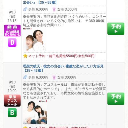
出会い』【35～55歳】
男性 6,000円
女性 3,000円
9/13
(日)
※会場案内：熊谷文化創造館 さくらめいと。コンサー
18:15
トも開催されている文化的な施設です。 〒360-0846
埼玉県熊谷市拾六間111-1
ネット予約：前日迄男性5500円/女性500円
理想の彼氏・彼女の出会い♪素敵な恋がしたい方必見
【25～43歳】
男性 6,000円
女性 3000円
9/13
※会場案内：アコスホールは、市民が文化活動を楽し
(日)
める多目的なホールです。 また、ギャラリーや会議室
19:00
なども併設されており、市民文化の情報発信施設とし
ても活用されてます。