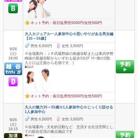
ネット予約：前日迄男性5500円/女性500円
大人カジュアル一人参加中心☆思いやりがある男女編
【35～55歳】
男性 6,000円
女性 3,000円
9/26
(土)
※会場案内：ＪＲ武蔵野線の南越谷駅または東武伊勢
18:00
崎線の新越谷駅からいずれも徒歩3分(ﾀﾞｲｴｰ側の2階。
入り口は正面から右側です。)
ネット予約：前日迄男性5500円/女性500円
大人の魅力35～55歳☆1人参加中心☆じっくり話せる
1人参加中心
男性 6,000円
女性 3,000円
9/26
(土)
※会場案内：文化的活動など、交流する生活空間とし
18:15
ての総合交流の拠点施設です