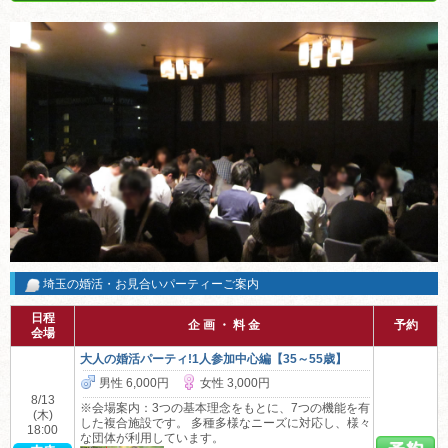
埼玉の婚活・お見合いパーティーご案内
日程
企 画 ・ 料 金
予約
会場
大人の婚活パーティ!1人参加中心編【35～55歳】
男性 6,000円
女性 3,000円
8/13
※会場案内：3つの基本理念をもとに、7つの機能を有
(木)
した複合施設です。 多種多様なニーズに対応し、様々
18:00
な団体が利用しています。