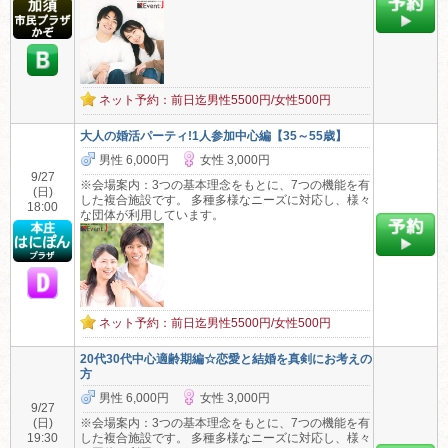
ネット予約：前日迄男性5500円/女性500円
大人の婚活パーティ!1人参加中心編【35～55歳】
男性 6,000円
女性 3,000円
9/27
※会場案内：3つの基本理念をもとに、7つの機能を有
(日)
した複合施設です。 多種多様なニーズに対応し、様々
18:00
な団体が利用しています。
ネット予約：前日迄男性5500円/女性500円
20代30代中心適齢期編☆恋愛と結婚を真剣にお考えの
方
男性 6,000円
女性 3,000円
9/27
(日)
※会場案内：3つの基本理念をもとに、7つの機能を有
19:30
した複合施設です。 多種多様なニーズに対応し、様々