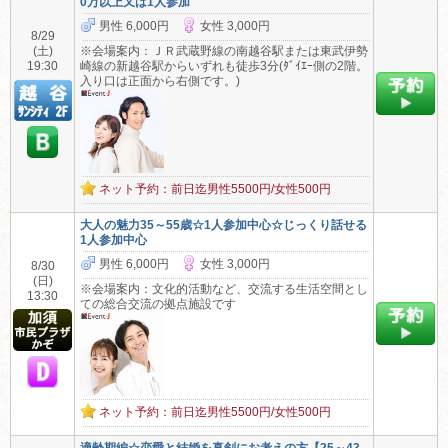
0万以上又は1人参加
男性 6,000円
女性 3,000円
8/29
(土)
※会場案内：ＪＲ武蔵野線の南越谷駅または東武伊勢
19:30
崎線の新越谷駅からいずれも徒歩3分(ﾀﾞｲｴｰ側の2階。
入り口は正面から右側です。)
ネット予約：前日迄男性5500円/女性500円
大人の魅力35～55歳☆1人参加中心☆じっくり話せる
1人参加中心
男性 6,000円
女性 3,000円
8/30
(日)
※会場案内：文化的活動など、交流する生活空間とし
13:30
ての総合交流の拠点施設です
ネット予約：前日迄男性5500円/女性500円