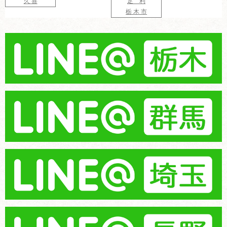
久 喜
足 利
栃 木 市