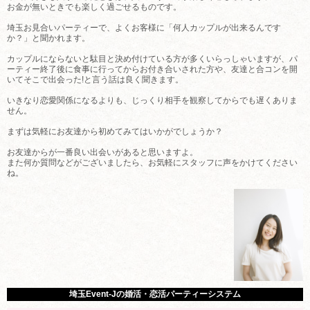
お金が無いときでも楽しく過ごせるものです。
埼玉お見合いパーティーで、よくお客様に「何人カップルが出来るんです
か？」と聞かれます。
カップルにならないと駄目と決め付けている方が多くいらっしゃいますが、パ
ーティー終了後に食事に行ってからお付き合いされた方や、友達と合コンを開
いてそこで出会った!と言う話は良く聞きます。
いきなり恋愛関係になるよりも、じっくり相手を観察してからでも遅くありま
せん。
まずは気軽にお友達から初めてみてはいかがでしょうか？
お友達からが一番良い出会いがあると思いますよ。
また何か質問などがございましたら、お気軽にスタッフに声をかけてください
ね。
埼玉Event-Jの婚活・恋活パーティーシステム