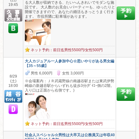
(日)
る大人数が収納できる、たいへんきれいでモダンな施
19:45
設です。 大人数のお見合いパーティーも、ゆったりと
開催できますので、あなたの婚活もきっとうまく行き
ます。 市役所隣に駐車場があります。
ネット予約：前日迄男性5500円/女性500円
大人カジュアル一人参加中心☆思いやりがある男女編
【35～55歳】
男性 6,000円
女性 3,000円
8/29
(土)
※会場案内：ＪＲ武蔵野線の南越谷駅または東武伊勢
18:00
崎線の新越谷駅からいずれも徒歩3分(ﾀﾞｲｴｰ側の2階。
入り口は正面から右側です。)
ネット予約：前日迄男性5500円/女性500円
社会人スペシャル☆男性は大卒又は公務員又は年収40