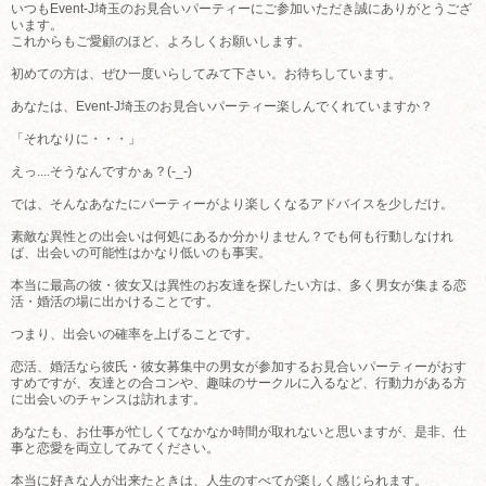
いつもEvent-J埼玉のお見合いパーティーにご参加いただき誠にありがとうござ
います。
これからもご愛顧のほど、よろしくお願いします。
初めての方は、ぜひ一度いらしてみて下さい。お待ちしています。
あなたは、Event-J埼玉のお見合いパーティー楽しんでくれていますか？
「それなりに・・・」
えっ....そうなんですかぁ？(-_-)
では、そんなあなたにパーティーがより楽しくなるアドバイスを少しだけ。
素敵な異性との出会いは何処にあるか分かりません？でも何も行動しなけれ
ば、出会いの可能性はかなり低いのも事実。
本当に最高の彼・彼女又は異性のお友達を探したい方は、多く男女が集まる恋
活・婚活の場に出かけることです。
つまり、出会いの確率を上げることです。
恋活、婚活なら彼氏・彼女募集中の男女が参加するお見合いパーティーがおす
すめですが、友達との合コンや、趣味のサークルに入るなど、行動力がある方
に出会いのチャンスは訪れます。
あなたも、お仕事が忙しくてなかなか時間が取れないと思いますが、是非、仕
事と恋愛を両立してみてください。
本当に好きな人が出来たときは、人生のすべてが楽しく感じられます。