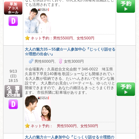
なども併設されており、市民文化の情報発信施設とし
ても活用されてます。
ネット予約：男性5500円、女性500円
大人の魅力35～55歳☆一人参加中心『じっくり話せる
☆理想の出会い』
男性6000円、
女性3000円
※会場案内：久喜総合文化会館 〒346-0022 埼玉県
9/13
久喜市下早見140番地 歌謡ショーなども開催されてい
(日)
る大人数が収納できる、たいへんきれいでモダンな施
18:15
設です。 大人数のお見合いパーティーも、ゆったりと
開催できますので、あなたの婚活もきっとうまく行き
ます。 市役所隣に駐車場があります。
ネット予約： 男性5500円、女性500円
大人の魅力☆一人参加中心『じっくり話せる☆理想の