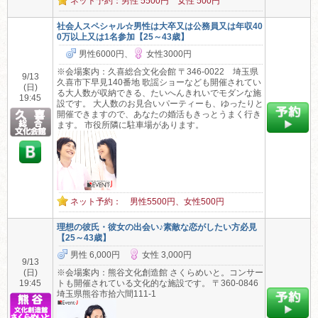
ネット予約：男性 5500円 女性 500円
社会人スペシャル☆男性は大卒又は公務員又は年収40
0万以上又は1名参加【25～43歳】
男性6000円、
女性3000円
※会場案内：久喜総合文化会館 〒346-0022 埼玉県
9/13
久喜市下早見140番地 歌謡ショーなども開催されてい
(日)
る大人数が収納できる、たいへんきれいでモダンな施
19:45
設です。 大人数のお見合いパーティーも、ゆったりと
開催できますので、あなたの婚活もきっとうまく行き
ます。 市役所隣に駐車場があります。
ネット予約： 男性5500円、女性500円
理想の彼氏・彼女の出会い♪素敵な恋がしたい方必見
【25～43歳】
男性 6,000円
女性 3,000円
9/13
(日)
※会場案内：熊谷文化創造館 さくらめいと。コンサー
19:45
トも開催されている文化的な施設です。 〒360-0846
埼玉県熊谷市拾六間111-1