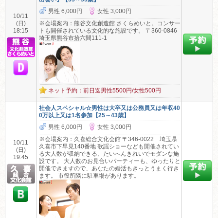
男性 6,000円
女性 3,000円
10/11
(日)
※会場案内：熊谷文化創造館 さくらめいと。コンサー
18:15
トも開催されている文化的な施設です。 〒360-0846
埼玉県熊谷市拾六間111-1
ネット予約：前日迄男性5500円/女性500円
社会人スペシャル☆男性は大卒又は公務員又は年収40
0万以上又は1名参加【25～43歳】
男性 6,000円
女性 3,000円
※会場案内：久喜総合文化会館 〒346-0022 埼玉県
10/11
久喜市下早見140番地 歌謡ショーなども開催されてい
(日)
る大人数が収納できる、たいへんきれいでモダンな施
19:45
設です。 大人数のお見合いパーティーも、ゆったりと
開催できますので、あなたの婚活もきっとうまく行き
ます。 市役所隣に駐車場があります。