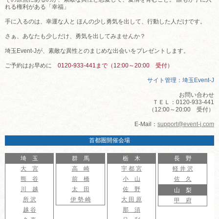
れる権利がある「幸福」
手に入るのは、幸運な人と ほんの少し勇気を出して、行動した人だけです。
さぁ、あなたも少しだけ、勇気を出してみませんか？
埼玉Event-Jが、素敵な異性とのまじめな出会いをプレゼントします。
ご予約はお早めに
0120-933-441まで（12:00～20:00 受付）
サイト管理：埼玉Event-J
お問い合わせ
ＴＥＬ：0120-933-441
（12:00～20:00 受付）
E-Mail：
support@event-j.com
首都圏開催会場
埼 玉
群 馬
栃 木
長 野
大 宮
高 崎
宇 都 宮
軽 井 沢
熊 谷
前 橋
小 山
佐 久
川 越
太 田
佐 野
山 梨
所 沢
伊 勢 崎
大 田 原
甲 府
越 谷
那 須