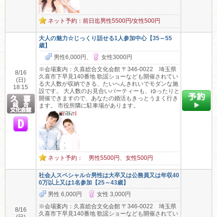
ネット予約：前日迄男性5500円/女性500円
大人の魅力☆じっくり話せる1人参加中心【35～55
歳】
男性6,000円、
女性3000円
※会場案内：久喜総合文化会館 〒346-0022 埼玉県
8/16
久喜市下早見140番地 歌謡ショーなども開催されてい
(日)
る大人数が収納できる、たいへんきれいでモダンな施
18:15
設です。 大人数のお見合いパーティーも、ゆったりと
開催できますので、あなたの婚活もきっとうまく行き
ます。 市役所隣に駐車場があります。
ネット予約： 男性5500円、女性500円
社会人スペシャル☆男性は大卒又は公務員又は年収40
0万以上又は1名参加【25～43歳】
男性 6,000円
女性 3,000円
※会場案内：久喜総合文化会館 〒346-0022 埼玉県
8/16
久喜市下早見140番地 歌謡ショーなども開催されてい