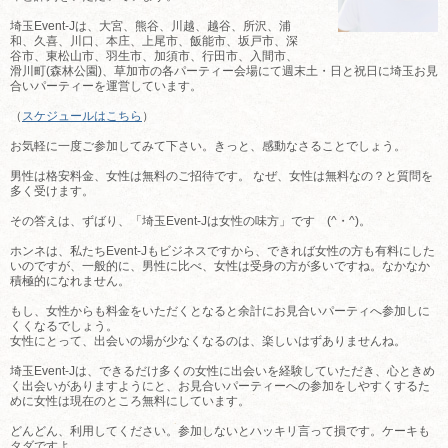
埼玉Event-Jは、大宮、熊谷、川越、越谷、所沢、浦
和、久喜、川口、本庄、上尾市、飯能市、坂戸市、深
谷市、東松山市、羽生市、加須市、行田市、入間市、
滑川町(森林公園)、草加市の各パーティー会場にて週末土・日と祝日に埼玉お見
合いパーティーを運営しています。
（
スケジュールはこちら
）
お気軽に一度ご参加してみて下さい。きっと、感動なさることでしょう。
男性は格安料金、女性は無料のご招待です。 なぜ、女性は無料なの？と質問を
多く受けます。
その答えは、ずばり、「埼玉Event-Jは女性の味方」です (^・^)。
ホンネは、私たちEvent-Jもビジネスですから、できれば女性の方も有料にした
いのですが、一般的に、男性に比べ、女性は受身の方が多いですね。なかなか
積極的になれません。
もし、女性からも料金をいただくとなると余計にお見合いパーティへ参加しに
くくなるでしょう。
女性にとって、出会いの場が少なくなるのは、楽しいはずありませんね。
埼玉Event-Jは、できるだけ多くの女性に出会いを経験していただき、心ときめ
く出会いがありますようにと、お見合いパーティーへの参加をしやすくするた
めに女性は現在のところ無料にしています。
どんどん、利用してください。参加しないとハッキリ言って損です。ケーキも
タダですよ。