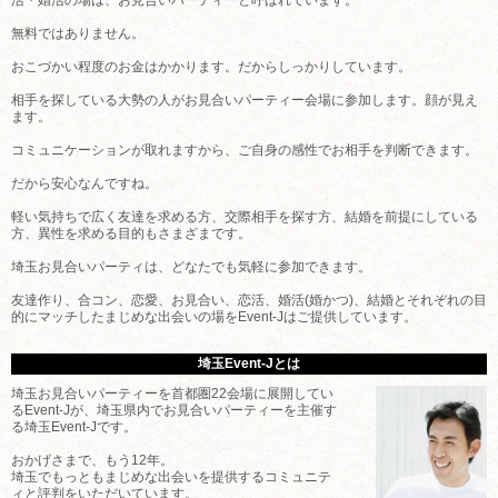
無料ではありません。
おこづかい程度のお金はかかります。だからしっかりしています。
相手を探している大勢の人がお見合いパーティー会場に参加します。顔が見え
ます。
コミュニケーションが取れますから、ご自身の感性でお相手を判断できます。
だから安心なんですね。
軽い気持ちで広く友達を求める方、交際相手を探す方、結婚を前提にしている
方、異性を求める目的もさまざまです。
埼玉お見合いパーティは、どなたでも気軽に参加できます。
友達作り、合コン、恋愛、お見合い、恋活、婚活(婚かつ)、結婚とそれぞれの目
的にマッチしたまじめな出会いの場をEvent-Jはご提供しています。
埼玉Event-Jとは
埼玉お見合いパーティーを首都圏22会場に展開してい
るEvent-Jが、埼玉県内でお見合いパーティーを主催す
る埼玉Event-Jです。
おかげさまで、もう12年。
埼玉でもっともまじめな出会いを提供するコミュニテ
ィと評判をいただいています。