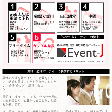
婚活・恋活パーティーに参加するメリット
異性の友達を見つけたい、恋愛をした
い、結婚を前提にしたお付き合いをした
い、婚活(婚カツ)、恋活、合コ
ン・・・・・。
目的は、様々です。 でも、たった一度の
人生を楽しく、心豊かに過ごしたいと誰
もが願います。
その原点にあるのが、素敵な異性と恋愛して、愛情を育むこと。 誰もが手に入