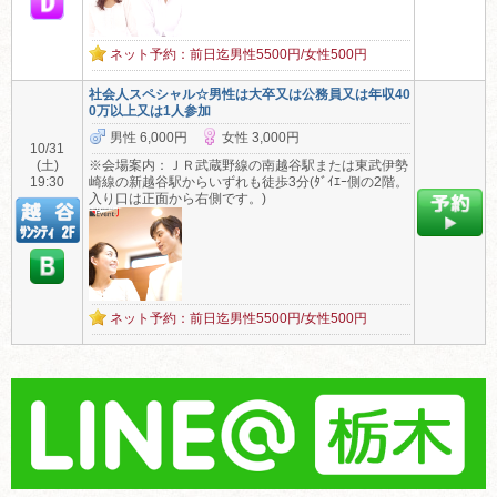
ネット予約：前日迄男性5500円/女性500円
社会人スペシャル☆男性は大卒又は公務員又は年収40
0万以上又は1人参加
男性 6,000円
女性 3,000円
10/31
(土)
※会場案内：ＪＲ武蔵野線の南越谷駅または東武伊勢
19:30
崎線の新越谷駅からいずれも徒歩3分(ﾀﾞｲｴｰ側の2階。
入り口は正面から右側です。)
ネット予約：前日迄男性5500円/女性500円