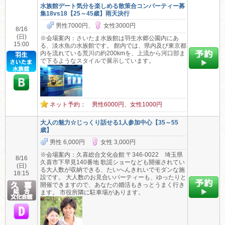
水族館デート気分を楽しめる散策合コンパーティー募
集18vs18【25～45歳】雨天決行
男性7000円、
女性3000円
8/16
(日)
※会場案内：さいたま水族館は羽生水郷公園内にあ
15:00
る、淡水魚の水族館です。 館内では、県内及び東京都
内を流れている荒川の約200kmを、上流から河口部ま
で下るようなスタイルで展示しています。
ネット予約： 男性6000円、女性1000円
大人の魅力☆じっくり話せる1人参加中心【35～55
歳】
男性 6,000円
女性 3,000円
※会場案内：久喜総合文化会館 〒346-0022 埼玉県
8/16
久喜市下早見140番地 歌謡ショーなども開催されてい
(日)
る大人数が収納できる、たいへんきれいでモダンな施
18:15
設です。 大人数のお見合いパーティーも、ゆったりと
開催できますので、あなたの婚活もきっとうまく行き
ます。 市役所隣に駐車場があります。