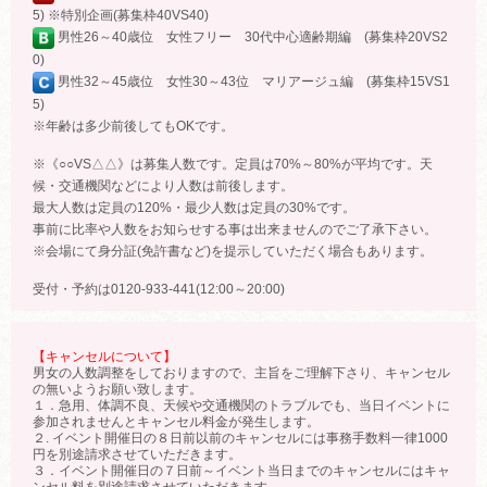
5) ※特別企画(募集枠40VS40)
男性26～40歳位 女性フリー 30代中心適齢期編 (募集枠20VS2
0)
男性32～45歳位 女性30～43位 マリアージュ編 (募集枠15VS1
5)
※年齢は多少前後してもOKです。
※《○○VS△△》は募集人数です。定員は70%～80%が平均です。天
候・交通機関などにより人数は前後します。
最大人数は定員の120%・最少人数は定員の30%です。
事前に比率や人数をお知らせする事は出来ませんのでご了承下さい。
※会場にて身分証(免許書など)を提示していただく場合もあります。
受付・予約は0120-933-441(12:00～20:00)
【キャンセルについて】
男女の人数調整をしておりますので、主旨をご理解下さり、キャンセル
の無いようお願い致します。
１．急用、体調不良、天候や交通機関のトラブルでも、当日イベントに
参加されませんとキャンセル料金が発生します。
２. イベント開催日の８日前以前のキャンセルには事務手数料一律1000
円を別途請求させていただきます。
３．イベント開催日の７日前～イベント当日までのキャンセルにはキャ
ンセル料を別途請求させていただきます。