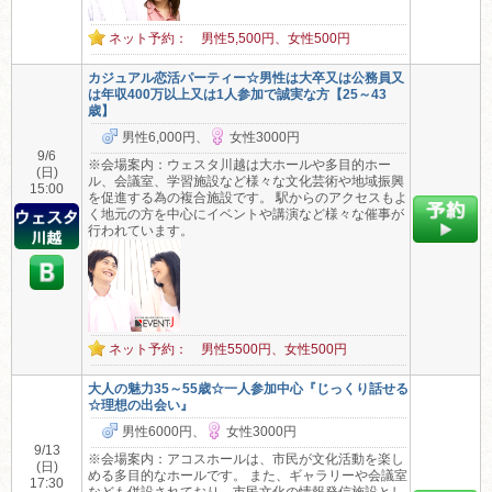
ネット予約： 男性5,500円、女性500円
カジュアル恋活パーティー☆男性は大卒又は公務員又
は年収400万以上又は1人参加で誠実な方【25～43
歳】
男性6,000円、
女性3000円
9/6
※会場案内：ウェスタ川越は大ホールや多目的ホー
(日)
ル、会議室、学習施設など様々な文化芸術や地域振興
15:00
を促進する為の複合施設です。 駅からのアクセスもよ
く地元の方を中心にイベントや講演など様々な催事が
行われています。
ネット予約： 男性5500円、女性500円
大人の魅力35～55歳☆一人参加中心『じっくり話せる
☆理想の出会い』
男性6000円、
女性3000円
9/13
※会場案内：アコスホールは、市民が文化活動を楽し
(日)
める多目的なホールです。 また、ギャラリーや会議室
17:30