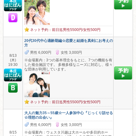
ネット予約：前日迄男性5500円/女性500円
20代30代中心適齢期編☆恋愛と結婚を真剣にお考えの
方
男性 6,000円
女性 3,000円
8/13
(木)
※会場案内：3つの基本理念をもとに、7つの機能を有
19:30
した複合施設です。 多種多様なニーズに対応し、様々
な団体が利用しています。
ネット予約：前日迄男性5500円/女性500円
大人の魅力35～55歳☆一人参加中心『じっくり話せる
☆理想の出会い』
男性 6,000円
女性 3,000円
8/15
※会場案内：ウェスタ川越は大ホールや多目的ホー