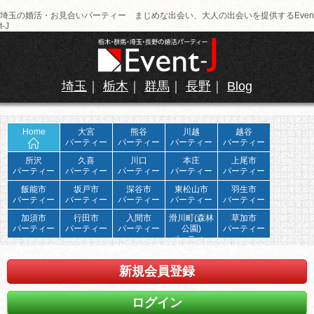
埼玉の婚活・お見合いパーティー まじめな出会い、大人の出会いを提供するEven
t-J
埼玉
｜
栃木
｜
群馬
｜
長野
｜
Blog
Home
大宮
熊谷
川越
越谷
パーティー
パーティー
パーティー
パーティー
所沢
久喜
川口
本庄
上尾市
パーティー
パーティー
パーティー
パーティー
パーティー
飯能市
坂戸市
深谷市
東松山市
羽生市
パーティー
パーティー
パーティー
パーティー
パーティー
加須市
行田市
入間市
滑川町(森林
草加市
パーティー
パーティー
パーティー
公園)
パーティー
パーティー
新規会員登録
ログイン