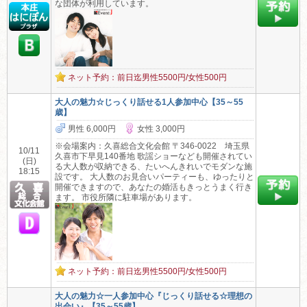
な団体が利用しています。
ネット予約：前日迄男性5500円/女性500円
大人の魅力☆じっくり話せる1人参加中心【35～55
歳】
男性 6,000円
女性 3,000円
※会場案内：久喜総合文化会館 〒346-0022 埼玉県
10/11
久喜市下早見140番地 歌謡ショーなども開催されてい
(日)
る大人数が収納できる、たいへんきれいでモダンな施
18:15
設です。 大人数のお見合いパーティーも、ゆったりと
開催できますので、あなたの婚活もきっとうまく行き
ます。 市役所隣に駐車場があります。
ネット予約：前日迄男性5500円/女性500円
大人の魅力☆一人参加中心『じっくり話せる☆理想の
出会い』【35～55歳】