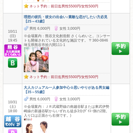
ネット予約：前日迄男性5500円/女性500円
理想の彼氏・彼女の出会い♪素敵な恋がしたい方必見
【25～43歳】
男性 6,000円
女性 3,000円
10/11
(日)
※会場案内：熊谷文化創造館 さくらめいと。コンサー
19:45
トも開催されている文化的な施設です。 〒360-0846
埼玉県熊谷市拾六間111-1
ネット予約：前日迄男性5500円/女性500円
大人カジュアル一人参加中心☆思いやりがある男女編
【35～55歳】
男性 6,000円
女性 3,000円
10/31
(土)
※会場案内：ＪＲ武蔵野線の南越谷駅または東武伊勢
18:00
崎線の新越谷駅からいずれも徒歩3分(ﾀﾞｲｴｰ側の2階。
入り口は正面から右側です。)