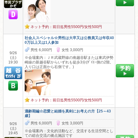
ネット予約：前日迄男性5500円/女性500円
社会人スペシャル☆男性は大卒又は公務員又は年収40
0万以上又は1人参加
男性 6,000円
女性 3,000円
9/26
(土)
※会場案内：ＪＲ武蔵野線の南越谷駅または東武伊勢
19:30
崎線の新越谷駅からいずれも徒歩3分(ﾀﾞｲｴｰ側の2階。
入り口は正面から右側です。)
ネット予約：前日迄男性5500円/女性500円
適齢期編☆恋愛と結婚を真剣にお考えの方【25～43
歳】
男性 6,000円
女性 3,000円
9/26
(土)
※会場案内：文化的活動など、交流する生活空間とし
19:45
ての総合交流の拠点施設です