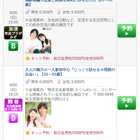
適齢期編☆恋愛と結婚を真剣にお考えの方【25～43
歳】
男性 6,000円
女性 3,000円
8/30
(日)
※会場案内：文化的活動など、交流する生活空間とし
15:00
ての総合交流の拠点施設です
ネット予約：前日迄男性5500円/女性500円
大人の魅力☆一人参加中心『じっくり話せる☆理想の
出会い』【35～55歳】
男性 6,000円
女性 3,000円
8/30
(日)
※会場案内：熊谷文化創造館 さくらめいと。コンサー
18:15
トも開催されている文化的な施設です。 〒360-0846
埼玉県熊谷市拾六間111-1
ネット予約：前日迄男性5500円/女性500円