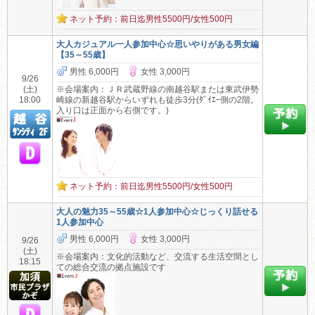
ネット予約：前日迄男性5500円/女性500円
大人カジュアル一人参加中心☆思いやりがある男女編
【35～55歳】
男性 6,000円
女性 3,000円
9/26
(土)
※会場案内：ＪＲ武蔵野線の南越谷駅または東武伊勢
18:00
崎線の新越谷駅からいずれも徒歩3分(ﾀﾞｲｴｰ側の2階。
入り口は正面から右側です。)
ネット予約：前日迄男性5500円/女性500円
大人の魅力35～55歳☆1人参加中心☆じっくり話せる
1人参加中心
男性 6,000円
女性 3,000円
9/26
(土)
※会場案内：文化的活動など、交流する生活空間とし
18:15
ての総合交流の拠点施設です