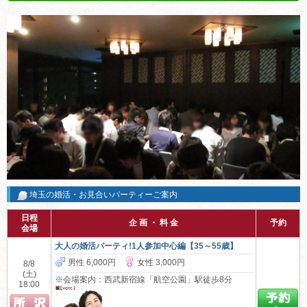
埼玉の婚活・お見合いパーティーご案内
日程
企 画 ・ 料 金
予約
会場
大人の婚活パーティ!1人参加中心編【35～55歳】
男性 6,000円
女性 3,000円
8/8
(土)
※会場案内：西武新宿線「航空公園」駅徒歩8分
18:00