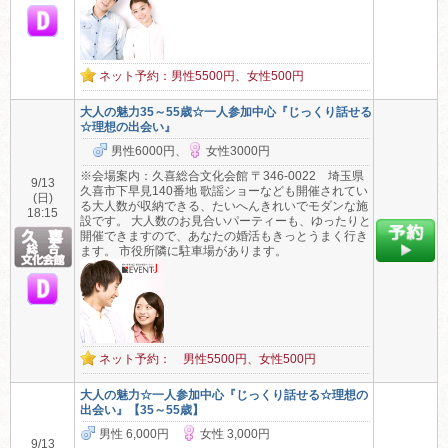
ネット予約：男性5500円、女性500円
大人の魅力35～55歳☆一人参加中心『じっくり話せる
☆理想の出会い』
男性6000円、
女性3000円
※会場案内：久喜総合文化会館 〒346-0022 埼玉県
9/13
久喜市下早見140番地 歌謡ショーなども開催されてい
(日)
る大人数が収納できる、たいへんきれいでモダンな施
18:15
設です。 大人数のお見合いパーティーも、ゆったりと
開催できますので、あなたの婚活もきっとうまく行き
ます。 市役所隣に駐車場があります。
ネット予約： 男性5500円、女性500円
大人の魅力☆一人参加中心『じっくり話せる☆理想の
出会い』【35～55歳】
男性 6,000円
女性 3,000円
9/13