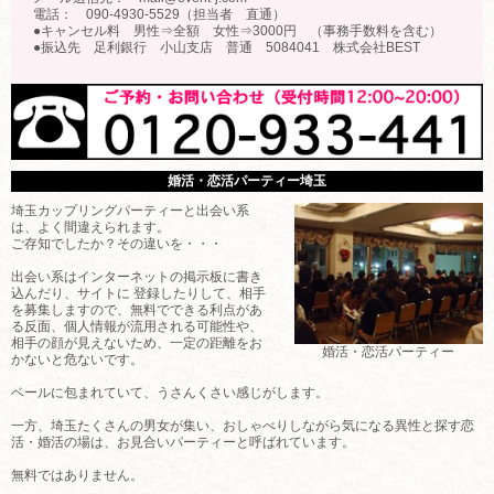
電話： 090-4930-5529（担当者 直通）
●キャンセル料 男性⇒全額 女性⇒3000円 （事務手数料を含む）
●振込先 足利銀行 小山支店 普通 5084041 株式会社BEST
婚活・恋活パーティー埼玉
埼玉カップリングパーティーと出会い系
は、よく間違えられます。
ご存知でしたか？その違いを・・・
出会い系はインターネットの掲示板に書き
込んだり、サイトに 登録したりして、相手
を募集しますので、無料でできる利点があ
る反面、個人情報が流用される可能性や、
相手の顔が見えないため、一定の距離をお
婚活・恋活パーティー
かないと危ないです。
ベールに包まれていて、うさんくさい感じがします。
一方、埼玉たくさんの男女が集い、おしゃべりしながら気になる異性と探す恋
活・婚活の場は、お見合いパーティーと呼ばれています。
無料ではありません。