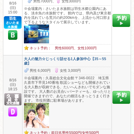
男性7000円、
女性3000円
8/16
(日)
※会場案内：さいたま水族館は羽生水郷公園内にあ
15:00
る、淡水魚の水族館です。 館内では、県内及び東京都
内を流れている荒川の約200kmを、上流から河口部ま
で下るようなスタイルで展示しています。
ネット予約： 男性6000円、女性1000円
大人の魅力☆じっくり話せる1人参加中心【35～55
歳】
男性 6,000円
女性 3,000円
※会場案内：久喜総合文化会館 〒346-0022 埼玉県
8/16
久喜市下早見140番地 歌謡ショーなども開催されてい
(日)
る大人数が収納できる、たいへんきれいでモダンな施
18:15
設です。 大人数のお見合いパーティーも、ゆったりと
開催できますので、あなたの婚活もきっとうまく行き
ます。 市役所隣に駐車場があります。
ネット予約：前日迄男性5500円/女性500円