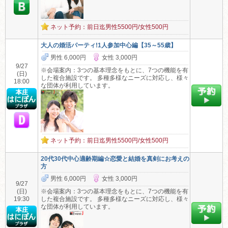
ネット予約：前日迄男性5500円/女性500円
大人の婚活パーティ!1人参加中心編【35～55歳】
男性 6,000円
女性 3,000円
9/27
※会場案内：3つの基本理念をもとに、7つの機能を有
(日)
した複合施設です。 多種多様なニーズに対応し、様々
18:00
な団体が利用しています。
ネット予約：前日迄男性5500円/女性500円
20代30代中心適齢期編☆恋愛と結婚を真剣にお考えの
方
男性 6,000円
女性 3,000円
9/27
(日)
※会場案内：3つの基本理念をもとに、7つの機能を有
19:30
した複合施設です。 多種多様なニーズに対応し、様々
な団体が利用しています。