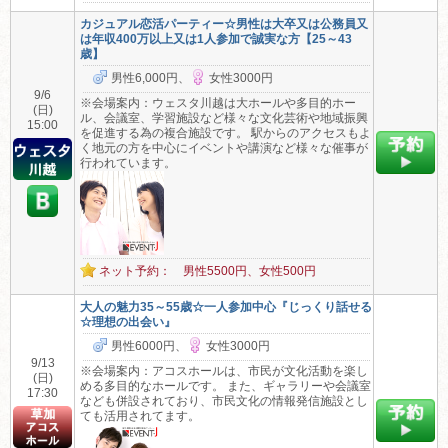
カジュアル恋活パーティー☆男性は大卒又は公務員又
は年収400万以上又は1人参加で誠実な方【25～43
歳】
男性6,000円、
女性3000円
9/6
※会場案内：ウェスタ川越は大ホールや多目的ホー
(日)
ル、会議室、学習施設など様々な文化芸術や地域振興
15:00
を促進する為の複合施設です。 駅からのアクセスもよ
く地元の方を中心にイベントや講演など様々な催事が
行われています。
ネット予約： 男性5500円、女性500円
大人の魅力35～55歳☆一人参加中心『じっくり話せる
☆理想の出会い』
男性6000円、
女性3000円
9/13
※会場案内：アコスホールは、市民が文化活動を楽し
(日)
める多目的なホールです。 また、ギャラリーや会議室
17:30
なども併設されており、市民文化の情報発信施設とし
ても活用されてます。