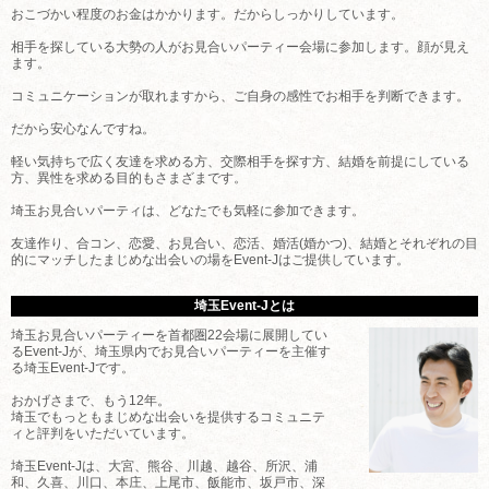
おこづかい程度のお金はかかります。だからしっかりしています。
相手を探している大勢の人がお見合いパーティー会場に参加します。顔が見え
ます。
コミュニケーションが取れますから、ご自身の感性でお相手を判断できます。
だから安心なんですね。
軽い気持ちで広く友達を求める方、交際相手を探す方、結婚を前提にしている
方、異性を求める目的もさまざまです。
埼玉お見合いパーティは、どなたでも気軽に参加できます。
友達作り、合コン、恋愛、お見合い、恋活、婚活(婚かつ)、結婚とそれぞれの目
的にマッチしたまじめな出会いの場をEvent-Jはご提供しています。
埼玉Event-Jとは
埼玉お見合いパーティーを首都圏22会場に展開してい
るEvent-Jが、埼玉県内でお見合いパーティーを主催す
る埼玉Event-Jです。
おかげさまで、もう12年。
埼玉でもっともまじめな出会いを提供するコミュニテ
ィと評判をいただいています。
埼玉Event-Jは、大宮、熊谷、川越、越谷、所沢、浦
和、久喜、川口、本庄、上尾市、飯能市、坂戸市、深