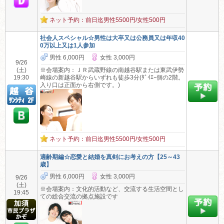
ネット予約：前日迄男性5500円/女性500円
社会人スペシャル☆男性は大卒又は公務員又は年収40
0万以上又は1人参加
男性 6,000円
女性 3,000円
9/26
(土)
※会場案内：ＪＲ武蔵野線の南越谷駅または東武伊勢
19:30
崎線の新越谷駅からいずれも徒歩3分(ﾀﾞｲｴｰ側の2階。
入り口は正面から右側です。)
ネット予約：前日迄男性5500円/女性500円
適齢期編☆恋愛と結婚を真剣にお考えの方【25～43
歳】
男性 6,000円
女性 3,000円
9/26
(土)
※会場案内：文化的活動など、交流する生活空間とし
19:45
ての総合交流の拠点施設です