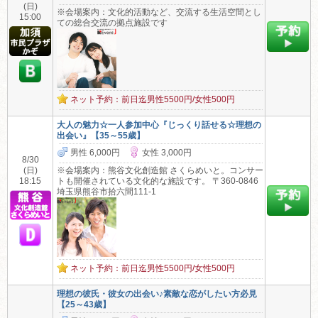
(日)
※会場案内：文化的活動など、交流する生活空間とし
15:00
ての総合交流の拠点施設です
ネット予約：前日迄男性5500円/女性500円
大人の魅力☆一人参加中心『じっくり話せる☆理想の
出会い』【35～55歳】
男性 6,000円
女性 3,000円
8/30
(日)
※会場案内：熊谷文化創造館 さくらめいと。コンサー
18:15
トも開催されている文化的な施設です。 〒360-0846
埼玉県熊谷市拾六間111-1
ネット予約：前日迄男性5500円/女性500円
理想の彼氏・彼女の出会い♪素敵な恋がしたい方必見
【25～43歳】