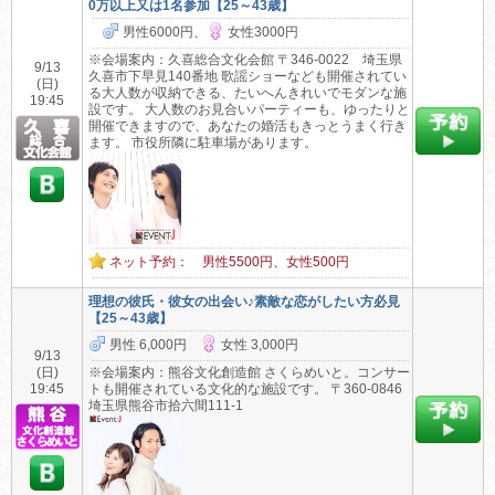
0万以上又は1名参加【25～43歳】
男性6000円、
女性3000円
※会場案内：久喜総合文化会館 〒346-0022 埼玉県
9/13
久喜市下早見140番地 歌謡ショーなども開催されてい
(日)
る大人数が収納できる、たいへんきれいでモダンな施
19:45
設です。 大人数のお見合いパーティーも、ゆったりと
開催できますので、あなたの婚活もきっとうまく行き
ます。 市役所隣に駐車場があります。
ネット予約： 男性5500円、女性500円
理想の彼氏・彼女の出会い♪素敵な恋がしたい方必見
【25～43歳】
男性 6,000円
女性 3,000円
9/13
(日)
※会場案内：熊谷文化創造館 さくらめいと。コンサー
19:45
トも開催されている文化的な施設です。 〒360-0846
埼玉県熊谷市拾六間111-1