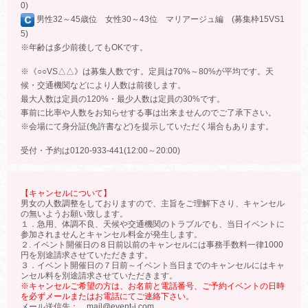
0)
男性32～45歳位 女性30～43位 マリアージュ編 (募集枠15VS1
5)
※年齢は多少前後してもOKです。
※《○○VS△△》は募集人数です。定員は70%～80%が平均です。天
候・交通機関などにより人数は前後します。
最大人数は定員の120%・最少人数は定員の30%です。
事前に比率や人数をお知らせする事は出来ませんのでご了承下さい。
※会場にて身分証(免許書など)を提示していただく場合もあります。
受付・予約は0120-933-441(12:00～20:00)
【キャンセルについて】
男女の人数調整をしておりますので、主旨をご理解下さり、キャンセル
の無いようお願い致します。
１．急用、体調不良、天候や交通機関のトラブルでも、当日イベントに
参加されませんとキャンセル料金が発生します。
２. イベント開催日の８日前以前のキャンセルには事務手数料一律1000
円を別途請求させていただきます。
３．イベント開催日の７日前～イベント当日までのキャンセルにはキャ
ンセル料を別途請求させていただきます。
※キャンセルご希望の方は、お名前と電話番号、ご予約イベントの日時
を必ずメールまたはお電話にてご連絡下さい。
メール送信先： mail@event-j.com