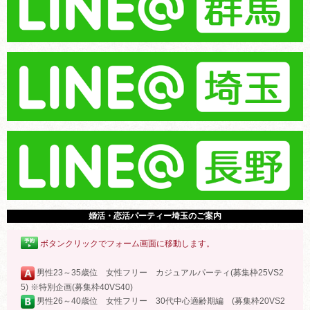
婚活・恋活パーティー埼玉のご案内
ボタンクリックでフォーム画面に移動します。
男性23～35歳位 女性フリー カジュアルパーティ(募集枠25VS2
5) ※特別企画(募集枠40VS40)
男性26～40歳位 女性フリー 30代中心適齢期編 (募集枠20VS2