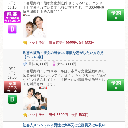
(日)
※会場案内：熊谷文化創造館 さくらめいと。コンサー
18:15
トも開催されている文化的な施設です。 〒360-0846
埼玉県熊谷市拾六間111-1
ネット予約：前日迄男性5500円/女性500円
理想の彼氏・彼女の出会い♪素敵な恋がしたい方必見
【25～43歳】
男性 6,000円
女性 3000円
9/13
※会場案内：アコスホールは、市民が文化活動を楽し
(日)
める多目的なホールです。 また、ギャラリーや会議室
19:00
なども併設されており、市民文化の情報発信施設とし
ても活用されてます。
ネット予約：男性 5500円 女性 500円
社会人スペシャル☆男性は大卒又は公務員又は年収40