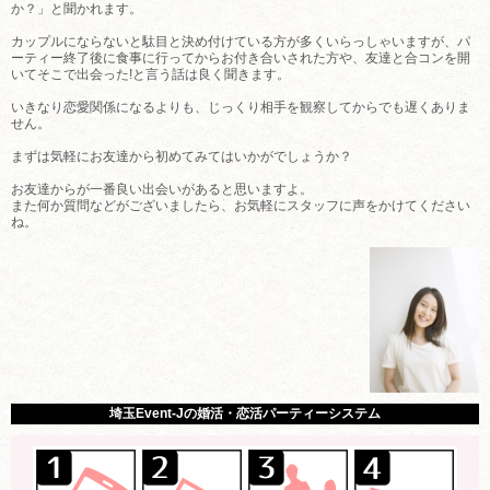
か？」と聞かれます。
カップルにならないと駄目と決め付けている方が多くいらっしゃいますが、パ
ーティー終了後に食事に行ってからお付き合いされた方や、友達と合コンを開
いてそこで出会った!と言う話は良く聞きます。
いきなり恋愛関係になるよりも、じっくり相手を観察してからでも遅くありま
せん。
まずは気軽にお友達から初めてみてはいかがでしょうか？
お友達からが一番良い出会いがあると思いますよ。
また何か質問などがございましたら、お気軽にスタッフに声をかけてください
ね。
埼玉Event-Jの婚活・恋活パーティーシステム