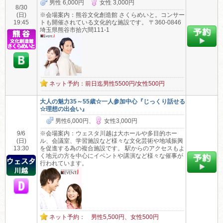
男性 6,000円
女性 3,000円
8/30
(日)
※会場案内：熊谷文化創造館 さくらめいと。コンサー
19:45
トも開催されている文化的な施設です。 〒360-0846
埼玉県熊谷市拾六間111-1
ネット予約：前日迄男性5500円/女性500円
大人の魅力35～55歳☆一人参加中心『じっくり話せる
☆理想の出会い』
男性6,000円、
女性3,000円
9/6
※会場案内：ウェスタ川越は大ホールや多目的ホー
(日)
ル、会議室、学習施設など様々な文化芸術や地域振興
13:30
を促進する為の複合施設です。 駅からのアクセスもよ
く地元の方を中心にイベントや講演など様々な催事が
行われています。
ネット予約： 男性5,500円、女性500円