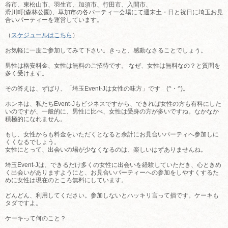
谷市、東松山市、羽生市、加須市、行田市、入間市、
滑川町(森林公園)、草加市の各パーティー会場にて週末土・日と祝日に埼玉お見
合いパーティーを運営しています。
（
スケジュールはこちら
）
お気軽に一度ご参加してみて下さい。きっと、感動なさることでしょう。
男性は格安料金、女性は無料のご招待です。 なぜ、女性は無料なの？と質問を
多く受けます。
その答えは、ずばり、「埼玉Event-Jは女性の味方」です (^・^)。
ホンネは、私たちEvent-Jもビジネスですから、できれば女性の方も有料にした
いのですが、一般的に、男性に比べ、女性は受身の方が多いですね。なかなか
積極的になれません。
もし、女性からも料金をいただくとなると余計にお見合いパーティへ参加しに
くくなるでしょう。
女性にとって、出会いの場が少なくなるのは、楽しいはずありませんね。
埼玉Event-Jは、できるだけ多くの女性に出会いを経験していただき、心ときめ
く出会いがありますようにと、お見合いパーティーへの参加をしやすくするた
めに女性は現在のところ無料にしています。
どんどん、利用してください。参加しないとハッキリ言って損です。ケーキも
タダですよ。
ケーキって何のこと？