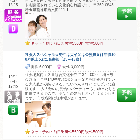
(日)
※会場案内：熊谷文化創造館 さくらめいと。コンサー
18:15
トも開催されている文化的な施設です。 〒360-0846
埼玉県熊谷市拾六間111-1
ネット予約：前日迄男性5500円/女性500円
社会人スペシャル☆男性は大卒又は公務員又は年収40
0万以上又は1名参加【25～43歳】
男性 6,000円
女性 3,000円
※会場案内：久喜総合文化会館 〒346-0022 埼玉県
10/11
久喜市下早見140番地 歌謡ショーなども開催されてい
(日)
る大人数が収納できる、たいへんきれいでモダンな施
19:45
設です。 大人数のお見合いパーティーも、ゆったりと
開催できますので、あなたの婚活もきっとうまく行き
ます。 市役所隣に駐車場があります。
ネット予約：前日迄男性5500円/女性500円