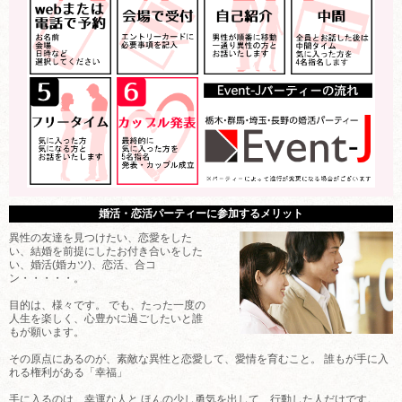
婚活・恋活パーティーに参加するメリット
異性の友達を見つけたい、恋愛をした
い、結婚を前提にしたお付き合いをした
い、婚活(婚カツ)、恋活、合コ
ン・・・・・。
目的は、様々です。 でも、たった一度の
人生を楽しく、心豊かに過ごしたいと誰
もが願います。
その原点にあるのが、素敵な異性と恋愛して、愛情を育むこと。 誰もが手に入
れる権利がある「幸福」
手に入るのは、幸運な人と ほんの少し勇気を出して、行動した人だけです。