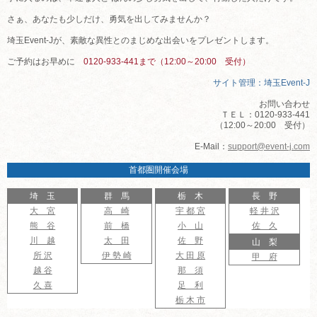
さぁ、あなたも少しだけ、勇気を出してみませんか？
埼玉Event-Jが、素敵な異性とのまじめな出会いをプレゼントします。
ご予約はお早めに
0120-933-441まで（12:00～20:00 受付）
サイト管理：埼玉Event-J
お問い合わせ
ＴＥＬ：0120-933-441
（12:00～20:00 受付）
E-Mail：
support@event-j.com
首都圏開催会場
埼 玉
群 馬
栃 木
長 野
大 宮
高 崎
宇 都 宮
軽 井 沢
熊 谷
前 橋
小 山
佐 久
川 越
太 田
佐 野
山 梨
所 沢
伊 勢 崎
大 田 原
甲 府
越 谷
那 須
久 喜
足 利
栃 木 市