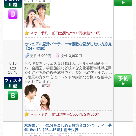
行われています。
ネット予約：前日迄男性5500円/女性500円
カジュアル恋活パーティー☆素敵な恋がしたい方必見
【24～43歳】
男性 6,000円
女性 3,000円
8/15
※会場案内：ウェスタ川越は大ホールや多目的ホー
(土)
ル、会議室、学習施設など様々な文化芸術や地域振興
19:45
を促進する為の複合施設です。 駅からのアクセスもよ
く地元の方を中心にイベントや講演など様々な催事が
行われています。
ネット予約：前日迄男性5500円/女性500円
水族館デート気分を楽しめる散策合コンパーティー募
集18vs18【25～45歳】雨天決行