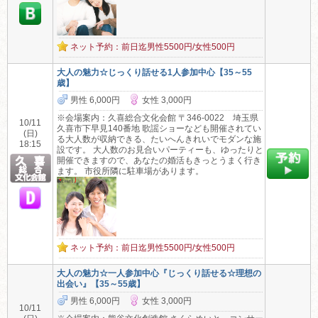
ネット予約：前日迄男性5500円/女性500円
大人の魅力☆じっくり話せる1人参加中心【35～55
歳】
男性 6,000円
女性 3,000円
※会場案内：久喜総合文化会館 〒346-0022 埼玉県
10/11
久喜市下早見140番地 歌謡ショーなども開催されてい
(日)
る大人数が収納できる、たいへんきれいでモダンな施
18:15
設です。 大人数のお見合いパーティーも、ゆったりと
開催できますので、あなたの婚活もきっとうまく行き
ます。 市役所隣に駐車場があります。
ネット予約：前日迄男性5500円/女性500円
大人の魅力☆一人参加中心『じっくり話せる☆理想の
出会い』【35～55歳】
男性 6,000円
女性 3,000円
10/11