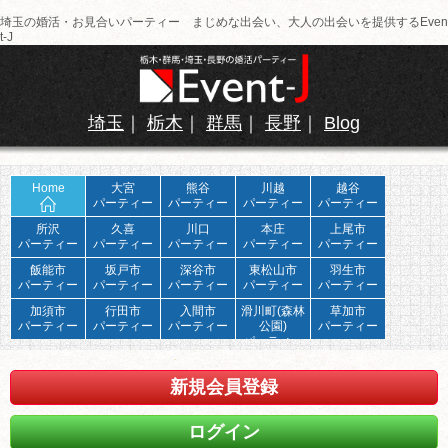
埼玉の婚活・お見合いパーティー まじめな出会い、大人の出会いを提供するEven
t-J
埼玉
｜
栃木
｜
群馬
｜
長野
｜
Blog
Home
大宮
熊谷
川越
越谷
パーティー
パーティー
パーティー
パーティー
所沢
久喜
川口
本庄
上尾市
パーティー
パーティー
パーティー
パーティー
パーティー
飯能市
坂戸市
深谷市
東松山市
羽生市
パーティー
パーティー
パーティー
パーティー
パーティー
加須市
行田市
入間市
滑川町(森林
草加市
パーティー
パーティー
パーティー
公園)
パーティー
パーティー
新規会員登録
ログイン