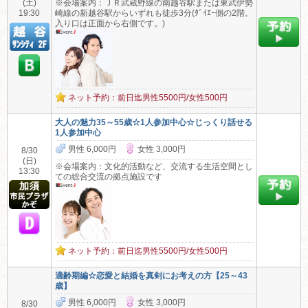
(土)
※会場案内：ＪＲ武蔵野線の南越谷駅または東武伊勢
19:30
崎線の新越谷駅からいずれも徒歩3分(ﾀﾞｲｴｰ側の2階。
入り口は正面から右側です。)
ネット予約：前日迄男性5500円/女性500円
大人の魅力35～55歳☆1人参加中心☆じっくり話せる
1人参加中心
男性 6,000円
女性 3,000円
8/30
(日)
※会場案内：文化的活動など、交流する生活空間とし
13:30
ての総合交流の拠点施設です
ネット予約：前日迄男性5500円/女性500円
適齢期編☆恋愛と結婚を真剣にお考えの方【25～43
歳】
男性 6,000円
女性 3,000円
8/30