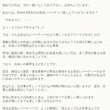
初めての方は、ぜひ一度いらしてみて下さい。お待ちしています。
あなたは、Event-J埼玉のお見合いパーティー楽しんでくれていますか？
「それなりに・・・」
えっ....そうなんですかぁ？(-_-)
では、そんなあなたにパーティーがより楽しくなるアドバイスを少しだけ。
素敵な異性との出会いは何処にあるか分かりません？でも何も行動しなけれ
ば、出会いの可能性はかなり低いのも事実。
本当に最高の彼・彼女又は異性のお友達を探したい方は、多く男女が集まる恋
活・婚活の場に出かけることです。
つまり、出会いの確率を上げることです。
恋活、婚活なら彼氏・彼女募集中の男女が参加するお見合いパーティーがおす
すめですが、友達との合コンや、趣味のサークルに入るなど、行動力がある方
に出会いのチャンスは訪れます。
あなたも、お仕事が忙しくてなかなか時間が取れないと思いますが、是非、仕
事と恋愛を両立してみてください。
本当に好きな人が出来たときは、人生のすべてが楽しく感じられます。
お金が無いときでも楽しく過ごせるものです。
埼玉お見合いパーティーで、よくお客様に「何人カップルが出来るんです