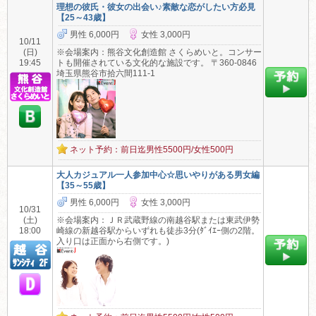
理想の彼氏・彼女の出会い♪素敵な恋がしたい方必見
【25～43歳】
男性 6,000円
女性 3,000円
10/11
(日)
※会場案内：熊谷文化創造館 さくらめいと。コンサー
19:45
トも開催されている文化的な施設です。 〒360-0846
埼玉県熊谷市拾六間111-1
ネット予約：前日迄男性5500円/女性500円
大人カジュアル一人参加中心☆思いやりがある男女編
【35～55歳】
男性 6,000円
女性 3,000円
10/31
(土)
※会場案内：ＪＲ武蔵野線の南越谷駅または東武伊勢
18:00
崎線の新越谷駅からいずれも徒歩3分(ﾀﾞｲｴｰ側の2階。
入り口は正面から右側です。)