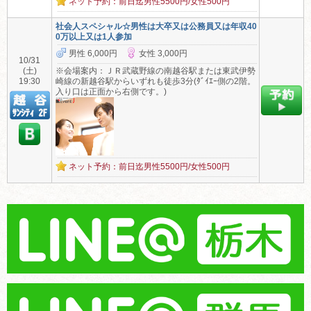
ネット予約：前日迄男性5500円/女性500円
社会人スペシャル☆男性は大卒又は公務員又は年収40
0万以上又は1人参加
男性 6,000円
女性 3,000円
10/31
(土)
※会場案内：ＪＲ武蔵野線の南越谷駅または東武伊勢
19:30
崎線の新越谷駅からいずれも徒歩3分(ﾀﾞｲｴｰ側の2階。
入り口は正面から右側です。)
ネット予約：前日迄男性5500円/女性500円