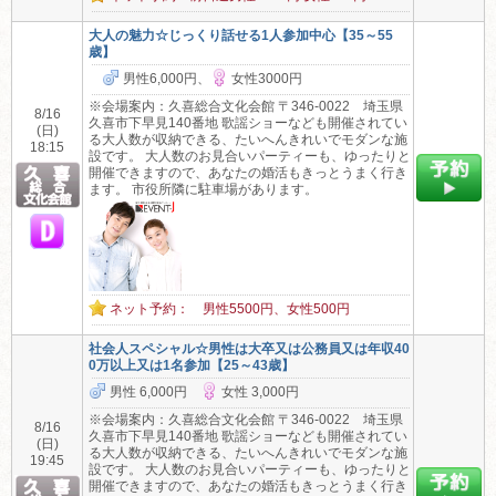
大人の魅力☆じっくり話せる1人参加中心【35～55
歳】
男性6,000円、
女性3000円
※会場案内：久喜総合文化会館 〒346-0022 埼玉県
8/16
久喜市下早見140番地 歌謡ショーなども開催されてい
(日)
る大人数が収納できる、たいへんきれいでモダンな施
18:15
設です。 大人数のお見合いパーティーも、ゆったりと
開催できますので、あなたの婚活もきっとうまく行き
ます。 市役所隣に駐車場があります。
ネット予約： 男性5500円、女性500円
社会人スペシャル☆男性は大卒又は公務員又は年収40
0万以上又は1名参加【25～43歳】
男性 6,000円
女性 3,000円
※会場案内：久喜総合文化会館 〒346-0022 埼玉県
8/16
久喜市下早見140番地 歌謡ショーなども開催されてい
(日)
る大人数が収納できる、たいへんきれいでモダンな施
19:45
設です。 大人数のお見合いパーティーも、ゆったりと
開催できますので、あなたの婚活もきっとうまく行き