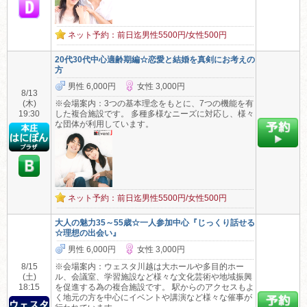
ネット予約：前日迄男性5500円/女性500円
20代30代中心適齢期編☆恋愛と結婚を真剣にお考えの
方
男性 6,000円
女性 3,000円
8/13
(木)
※会場案内：3つの基本理念をもとに、7つの機能を有
19:30
した複合施設です。 多種多様なニーズに対応し、様々
な団体が利用しています。
ネット予約：前日迄男性5500円/女性500円
大人の魅力35～55歳☆一人参加中心『じっくり話せる
☆理想の出会い』
男性 6,000円
女性 3,000円
8/15
※会場案内：ウェスタ川越は大ホールや多目的ホー
(土)
ル、会議室、学習施設など様々な文化芸術や地域振興
18:15
を促進する為の複合施設です。 駅からのアクセスもよ
く地元の方を中心にイベントや講演など様々な催事が