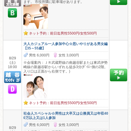
ます。 市役所隣に駐車場があります。
ネット予約：前日迄男性5500円/女性500円
大人カジュアル一人参加中心☆思いやりがある男女編
【35～55歳】
男性 6,000円
女性 3,000円
8/29
(土)
※会場案内：ＪＲ武蔵野線の南越谷駅または東武伊勢
18:00
崎線の新越谷駅からいずれも徒歩3分(ﾀﾞｲｴｰ側の2階。
入り口は正面から右側です。)
ネット予約：前日迄男性5500円/女性500円
社会人スペシャル☆男性は大卒又は公務員又は年収40
0万以上又は1人参加
男性 6,000円
女性 3,000円
8/29