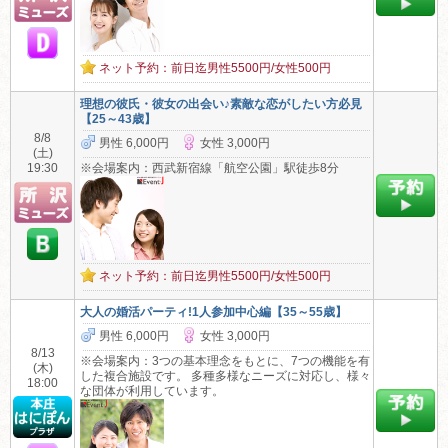
ネット予約：前日迄男性5500円/女性500円
理想の彼氏・彼女の出会い♪素敵な恋がしたい方必見
【25～43歳】
8/8
男性 6,000円
女性 3,000円
(土)
19:30
※会場案内：西武新宿線「航空公園」駅徒歩8分
ネット予約：前日迄男性5500円/女性500円
大人の婚活パーティ!1人参加中心編【35～55歳】
男性 6,000円
女性 3,000円
8/13
※会場案内：3つの基本理念をもとに、7つの機能を有
(木)
した複合施設です。 多種多様なニーズに対応し、様々
18:00
な団体が利用しています。