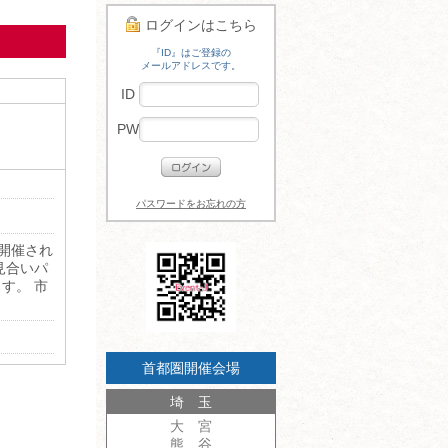
ログインはこちら
『ID』はご登録の
メールアドレスです。
ID
PW
パスワードをお忘れの方
も開催され
見合いパ
す。 市
首都圏開催会場
埼 玉
大 宮
熊 谷