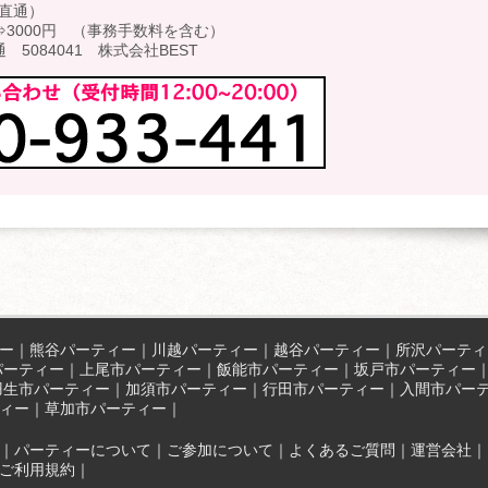
 直通）
3000円 （事務手数料を含む）
5084041 株式会社BEST
ー
｜
熊谷パーティー
｜
川越パーティー
｜
越谷パーティー
｜
所沢パーティ
パーティー
｜
上尾市パーティー
｜
飯能市パーティー
｜
坂戸市パーティー
羽生市パーティー
｜
加須市パーティー
｜
行田市パーティー
｜
入間市パー
ティー
｜
草加市パーティー
｜
｜
パーティーについて
｜
ご参加について
｜
よくあるご質問
｜
運営会社
｜
ご利用規約
｜