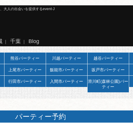
人の出会いを提供するevent-J
城
千葉
Blog
｜
｜
熊谷パーティー
川越パーティー
越谷パーティー
上尾市パーティー
飯能市パーティー
坂戸市パーティー
行田市パーティー
入間市パーティー
滑川町(森林公園)パー
ティー
パーティー予約