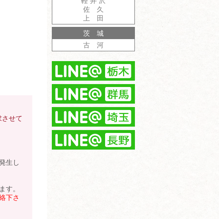
軽 井 沢
佐 久
上 田
茨 城
古 河
求させて
発生し
ます。
絡下さ