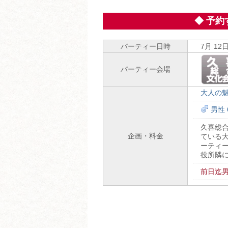
◆ 予
パーティー日時
7月 12日
パーティー会場
大人の魅
男性 
久喜総合
企画・料金
ている
ーティ
役所隣
前日迄男