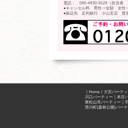
電話： 090-4930-5529（担当者
●キャンセル料 男性⇒全額 女性⇒
●振込先 足利銀行 小山支店 普通 
｜
Home
｜
大宮パーティ
川口パーティー
｜
本庄
東松山市パーティー
｜
滑川町(森林公園)パー