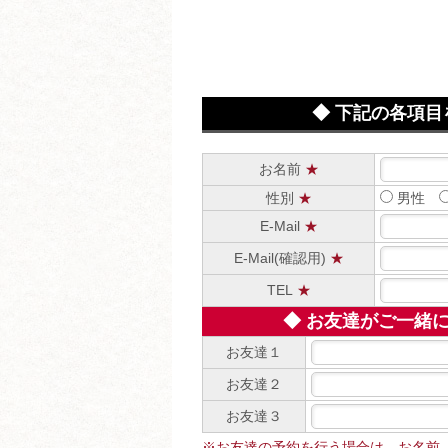
◆ 下記の各項
お名前
★
性別
★
男性
E-Mail
★
E-Mail(確認用)
★
TEL
★
◆ お友達がご一緒
お友達１
お友達２
お友達３
※お友達の予約を行う場合は、お名前