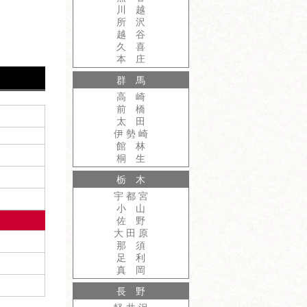
川 越
所 沢
越 谷
久 喜
本 庄
群 馬
高 崎
前 橋
太 田
伊 勢 崎
館 林
桐 生
栃 木
宇 都 宮
小 山
佐 野
大 田 原
那 須
足 利
真 岡
長 野