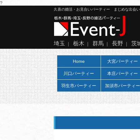
?
久喜の婚活・お見合いパーティー まじめな出会い、大
埼玉
栃木
群馬
長野
茨
｜
｜
｜
｜
Home
大宮パーティー
川口パーティー
本庄パーティー
羽生市パーティー
加須市パーティー